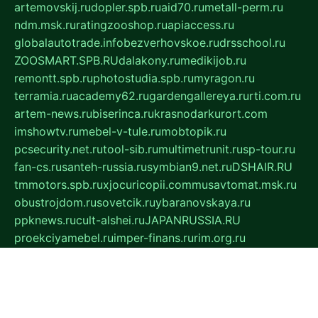
artemovskij.ru
dopler.spb.ru
aid70.ru
metall-perm.ru
ndm.msk.ru
ratingzooshop.ru
apiaccess.ru
globalautotrade.info
bezverhovskoe.ru
drsschool.ru
ZOOSMART.SPB.RU
dalakony.ru
medikijob.ru
remontt.spb.ru
photostudia.spb.ru
myragon.ru
terramia.ru
academy62.ru
gardengallereya.ru
rti.com.ru
artem-news.ru
biserinca.ru
krasnodarkurort.com
imshowtv.ru
mebel-v-tule.ru
mobtopik.ru
pcsecurity.net.ru
tool-sib.ru
multimetrunit.ru
sp-tour.ru
fan-cs.ru
santeh-russia.ru
symbian9.net.ru
DSHAIR.RU
tmmotors.spb.ru
xjocuricopii.com
musavtomat.msk.ru
obustrojdom.ru
sovetcik.ru
ybaranovskaya.ru
ppknews.ru
cult-alshei.ru
JAPANRUSSIA.RU
proekciyamebel.ru
imper-finans.ru
rim.org.ru
glamourai.ru
brassminus.ru
zabor-pro.ru
ftn.pp.ru
dorogoe58.ru
laimengpacker.ru
kuzova-zapchasti.ru
sageerp.ru
taxodrom.ru
dsrazvitie.ru
hardcity.net.ru
ratinghomegames.ru
topservice25.ru
gubernyan.ru