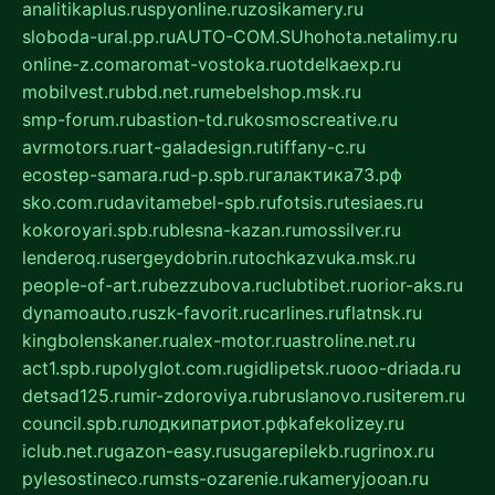
analitikaplus.ru
spyonline.ru
zosikamery.ru
sloboda-ural.pp.ru
AUTO-COM.SU
hohota.net
alimy.ru
online-z.com
aromat-vostoka.ru
otdelkaexp.ru
mobilvest.ru
bbd.net.ru
mebelshop.msk.ru
smp-forum.ru
bastion-td.ru
kosmoscreative.ru
avrmotors.ru
art-galadesign.ru
tiffany-c.ru
ecostep-samara.ru
d-p.spb.ru
галактика73.рф
sko.com.ru
davitamebel-spb.ru
fotsis.ru
tesiaes.ru
kokoroyari.spb.ru
blesna-kazan.ru
mossilver.ru
lenderoq.ru
sergeydobrin.ru
tochkazvuka.msk.ru
people-of-art.ru
bezzubova.ru
clubtibet.ru
orior-aks.ru
dynamoauto.ru
szk-favorit.ru
carlines.ru
flatnsk.ru
kingbolenskaner.ru
alex-motor.ru
astroline.net.ru
act1.spb.ru
polyglot.com.ru
gidlipetsk.ru
ooo-driada.ru
detsad125.ru
mir-zdoroviya.ru
bruslanovo.ru
siterem.ru
council.spb.ru
лодкипатриот.рф
kafekolizey.ru
iclub.net.ru
gazon-easy.ru
sugarepilekb.ru
grinox.ru
pylesostineco.ru
msts-ozarenie.ru
kameryjooan.ru