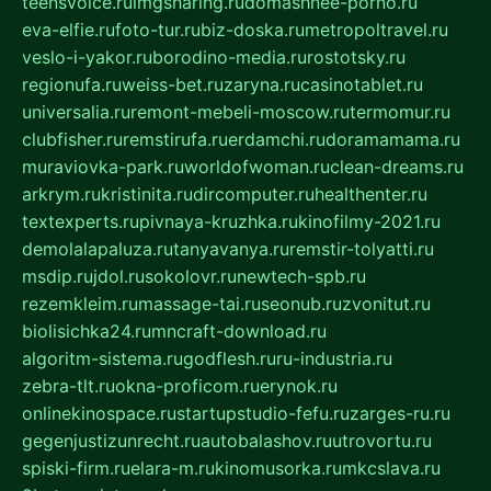
teensvoice.ru
imgsharing.ru
domashnee-porno.ru
eva-elfie.ru
foto-tur.ru
biz-doska.ru
metropoltravel.ru
veslo-i-yakor.ru
borodino-media.ru
rostotsky.ru
regionufa.ru
weiss-bet.ru
zaryna.ru
casinotablet.ru
universalia.ru
remont-mebeli-moscow.ru
termomur.ru
clubfisher.ru
remstirufa.ru
erdamchi.ru
doramamama.ru
muraviovka-park.ru
worldofwoman.ru
clean-dreams.ru
arkrym.ru
kristinita.ru
dircomputer.ru
healthenter.ru
textexperts.ru
pivnaya-kruzhka.ru
kinofilmy-2021.ru
demolalapaluza.ru
tanyavanya.ru
remstir-tolyatti.ru
msdip.ru
jdol.ru
sokolovr.ru
newtech-spb.ru
rezemkleim.ru
massage-tai.ru
seonub.ru
zvonitut.ru
biolisichka24.ru
mncraft-download.ru
algoritm-sistema.ru
godflesh.ru
ru-industria.ru
zebra-tlt.ru
okna-proficom.ru
erynok.ru
onlinekinospace.ru
startupstudio-fefu.ru
zarges-ru.ru
gegenjustizunrecht.ru
autobalashov.ru
utrovortu.ru
spiski-firm.ru
elara-m.ru
kinomusorka.ru
mkcslava.ru