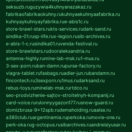
seksuzb.ru
guzywia4kuhnyanazakaz.ru
fabrikaofabrikaokuhny.ru
kuhnyaekuhnyaafabrika.ru
kuhnyaykuhnyayfabrika.ru
e-abis1c.ru
store-brawl-stars.ru
kts-services.ru
dark-sand.ru
sindika-01.ru
sp-life.ru
x-legion.ru
sib-archives.ru
e-abis-1-c.ru
sindika01.ru
venda-festival.ru
store-brawlstars.ru
dooraleksandria.ru
antenna-highly.ru
mine-lab-msk.ru
1-mus.ru
3-sex-porn.ru
ban-damn.ru
purse-factory.ru
viagra-tablet.ru
fasbags.ru
adler-jun.ru
bandamn.ru
fincontech.ru
3sexporn.ru
1mus.ru
darksand.ru
rebus-toys.ru
minelab-msk.ru
rtdco.ru
seo-prodvizhenie-sajtov-stroitelnyh-kompanij.ru
card-voice.ru
rulonnyygazon177.ru
snow-guard.ru
domizbrusa-9x12spb.ru
demaholding.ru
aalse.ru
a380club.ru
argentinamia.ru
perkoka.ru
movie-one.ru
perk-oka.ru
g-octopus.ru
sibarchives.ru
andreislyusar.ru
naruto-x.ru
pursefactory.ru
tor-lyubov-i-grom.ru