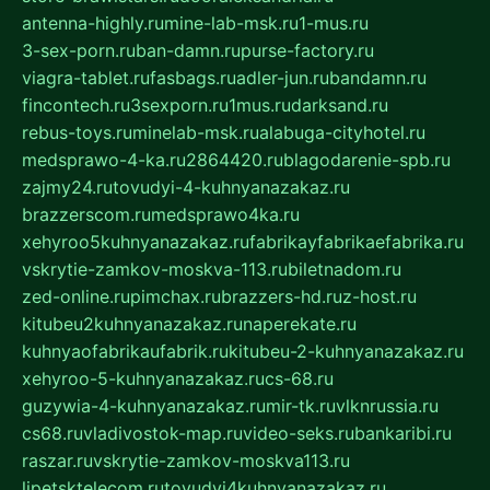
antenna-highly.ru
mine-lab-msk.ru
1-mus.ru
3-sex-porn.ru
ban-damn.ru
purse-factory.ru
viagra-tablet.ru
fasbags.ru
adler-jun.ru
bandamn.ru
fincontech.ru
3sexporn.ru
1mus.ru
darksand.ru
rebus-toys.ru
minelab-msk.ru
alabuga-cityhotel.ru
medsprawo-4-ka.ru
2864420.ru
blagodarenie-spb.ru
zajmy24.ru
tovudyi-4-kuhnyanazakaz.ru
brazzerscom.ru
medsprawo4ka.ru
xehyroo5kuhnyanazakaz.ru
fabrikayfabrikaefabrika.ru
vskrytie-zamkov-moskva-113.ru
biletnadom.ru
zed-online.ru
pimchax.ru
brazzers-hd.ru
z-host.ru
kitubeu2kuhnyanazakaz.ru
naperekate.ru
kuhnyaofabrikaufabrik.ru
kitubeu-2-kuhnyanazakaz.ru
xehyroo-5-kuhnyanazakaz.ru
cs-68.ru
guzywia-4-kuhnyanazakaz.ru
mir-tk.ru
vlknrussia.ru
cs68.ru
vladivostok-map.ru
video-seks.ru
bankaribi.ru
raszar.ru
vskrytie-zamkov-moskva113.ru
lipetsktelecom.ru
tovudyi4kuhnyanazakaz.ru