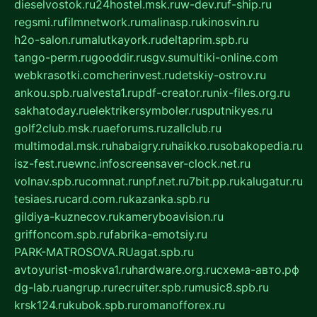
dieselvostok.ru
24hostel.msk.ru
w-dev.ru
f-ship.ru
regsmi.ru
filmnetwork.ru
malinasp.ru
kinosvin.ru
h2o-salon.ru
malutkayork.ru
deltaprim.spb.ru
tango-perm.ru
gooddir.ru
sgv.su
multiki-online.com
webkrasotki.com
cherinvest.ru
detskiy-ostrov.ru
ankou.spb.ru
alvesta1.ru
pdf-creator.ru
nix-files.org.ru
sakhatoday.ru
elektrikersymboler.ru
sputnikyes.ru
golf2club.msk.ru
aeforums.ru
zallclub.ru
multimodal.msk.ru
habaigry.ru
haikko.ru
sobakopedia.ru
isz-fest.ru
ewnc.info
screensaver-clock.net.ru
volnav.spb.ru
comnat.ru
npf.net.ru
7bit.pp.ru
kalugatur.ru
tesiaes.ru
card.com.ru
kazanka.spb.ru
gildiya-kuznecov.ru
kameryboavision.ru
griffoncom.spb.ru
fabrika-emotsiy.ru
PARK-MATROSOVA.RU
agat.spb.ru
avtoyurist-moskva1.ru
hardware.org.ru
схема-авто.рф
dg-lab.ru
angrup.ru
recruiter.spb.ru
music8.spb.ru
krsk124.ru
kubok.spb.ru
romanofforex.ru