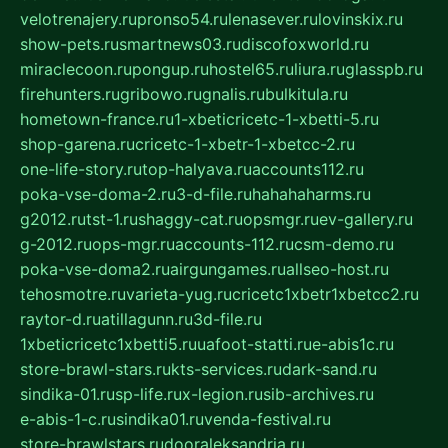
velotrenajery.ru
pronso54.ru
lenasever.ru
lovinskix.ru
show-pets.ru
smartnews03.ru
discofoxworld.ru
miraclecoon.ru
pongup.ru
hostel65.ru
liura.ru
glasspb.ru
firehunters.ru
gribowo.ru
gnalis.ru
bulkitula.ru
hometown-france.ru
1-xbeticricetc-1-xbetti-5.ru
shop-garena.ru
cricetc-1-xbetr-1-xbetcc-2.ru
one-life-story.ru
top-halyava.ru
accounts112.ru
poka-vse-doma-2.ru
3-d-file.ru
hahahaharms.ru
g2012.ru
tst-1.ru
shaggy-cat.ru
opsmgr.ru
ev-gallery.ru
g-2012.ru
ops-mgr.ru
accounts-112.ru
csm-demo.ru
poka-vse-doma2.ru
airgungames.ru
allseo-host.ru
tehosmotre.ru
varieta-yug.ru
cricetc1xbetr1xbetcc2.ru
raytor-d.ru
atillagunn.ru
3d-file.ru
1xbeticricetc1xbetti5.ru
uafoot-statti.ru
e-abis1c.ru
store-brawl-stars.ru
kts-services.ru
dark-sand.ru
sindika-01.ru
sp-life.ru
x-legion.ru
sib-archives.ru
e-abis-1-c.ru
sindika01.ru
venda-festival.ru
store-brawlstars.ru
dooraleksandria.ru