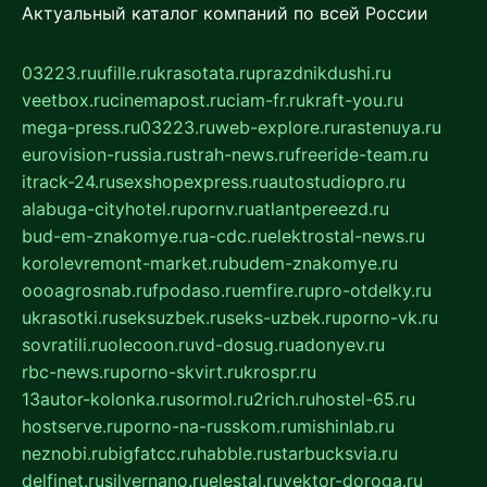
Актуальный каталог компаний по всей России
03223.ru
ufille.ru
krasotata.ru
prazdnikdushi.ru
veetbox.ru
cinemapost.ru
ciam-fr.ru
kraft-you.ru
mega-press.ru
03223.ru
web-explore.ru
rastenuya.ru
eurovision-russia.ru
strah-news.ru
freeride-team.ru
itrack-24.ru
sexshopexpress.ru
autostudiopro.ru
alabuga-cityhotel.ru
pornv.ru
atlantpereezd.ru
bud-em-znakomye.ru
a-cdc.ru
elektrostal-news.ru
korolevremont-market.ru
budem-znakomye.ru
oooagrosnab.ru
fpodaso.ru
emfire.ru
pro-otdelky.ru
ukrasotki.ru
seksuzbek.ru
seks-uzbek.ru
porno-vk.ru
sovratili.ru
olecoon.ru
vd-dosug.ru
adonyev.ru
rbc-news.ru
porno-skvirt.ru
krospr.ru
13autor-kolonka.ru
sormol.ru
2rich.ru
hostel-65.ru
hostserve.ru
porno-na-russkom.ru
mishinlab.ru
neznobi.ru
bigfatcc.ru
habble.ru
starbucksvia.ru
delfinet.ru
silvernano.ru
elestal.ru
vektor-doroga.ru