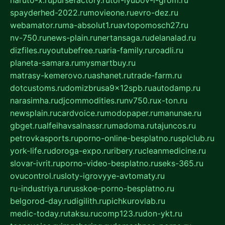
spayderhed-2022.ru
movieone.ru
evro-dez.ru
webamator.ru
ma-absolut1.ru
avtopomosch27.ru
nv-750.ru
news-plain.ru
nertansaga.ru
delanalad.ru
dizfiles.ru
youtubefree.ru
aria-family.ru
roadli.ru
planeta-samara.ru
mysmartbuy.ru
matrasy-kemerovo.ru
ashanet.ru
trade-farm.ru
dotcustoms.ru
domizbrusa9x12spb.ru
autodamp.ru
narasimha.ru
djcommodities.ru
nv750.ru
x-ton.ru
newsplain.ru
cardvoice.ru
modopaper.ru
manunae.ru
gbget.ru
alfeihavsalnassr.ru
madoma.ru
tajuncos.ru
petrovkasports.ru
porno-online-besplatno.ru
splclub.ru
york-life.ru
doroga-expo.ru
ribery.ru
cleanmedicine.ru
slovar-ivrit.ru
porno-video-besplatno.ru
seks-365.ru
ovucontrol.ru
sloty-igrovyye-avtomaty.ru
ru-industriya.ru
russkoe-porno-besplatno.ru
belgorod-day.ru
digilith.ru
pichkurovlab.ru
medic-today.ru
taksu.ru
comp123.ru
don-ykt.ru