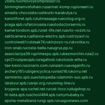
2bets.ru
vintovoykompressor.ru
birminghamvsfulham.ru
sarmat-komp.ru
pioneeri.ru
amadis-chocolate.ru
shkurki-karakulya.ru
kanotiforet.spb.ru
tutmassage.ru
ecolog.org.ru
praga.spb.ru
falcorussia.ru
autodoctorservis.ru
kamertondom.spb.ru
net-life.net.ru
avto-vozim.ru
sakhcamera.ru
alliance-electro.spb.ru
stroyavt.ru
controlweb1.ru
tdsak74.ru
kinzozo-ru.ru
kvotka.ru
iron-snab.ru
costa-bella.ru
eugrus.pp.ru
associaciya39.ru
primexpo.spb.ru
bezmorchin.ru
ia2.ru
cpt21.ru
ispecspb.ru
regahost.ru
kolosok-elita.ru
tae-kwon.ru
consrio.com.ru
insiam.ru
avegainfo.ru
archery161.ru
bigencyclica.ru
vlast16.ru
korru.net
sarmiento.spb.su
extelopedia.ru
lammin-suo.spb.ru
iskatour.spb.ru
snpi.org.ru
running-line.ru
krygeva-spa.ru
chel.net.ru
rust-loco.ru
dugshop.ru
hl-beta.spb.ru
school494.spb.ru
mymubaby.ru
epoha-metalband.ru
ngr.spb.ru
rusgosnews.com