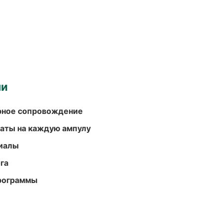
ми
урное сопровождение
аты на каждую ампулу
риалы
га
программы