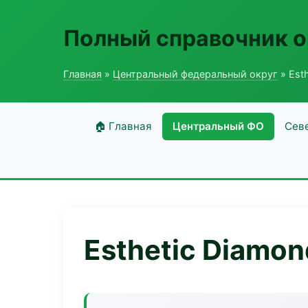
Полный справочник о
Главная
»
Центральный федеральный округ
» Esth
🏠 Главная
Центральный ФО
Сев
Esthetic Diamon