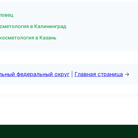
повец
осметология в Калининград
 косметология в Казань
альный федеральный округ
|
Главная страница
→