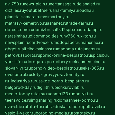
nv-750.ru
news-plain.ru
nertansaga.ru
delanalad.ru
dizfiles.ru
youtubefree.ru
aria-family.ru
roadli.ru
planeta-samara.ru
mysmartbuy.ru
matrasy-kemerovo.ru
ashanet.ru
trade-farm.ru
dotcustoms.ru
domizbrusa9x12spb.ru
autodamp.ru
narasimha.ru
djcommodities.ru
nv750.ru
x-ton.ru
newsplain.ru
cardvoice.ru
modopaper.ru
manunae.ru
gbget.ru
alfeihavsalnassr.ru
madoma.ru
tajuncos.ru
petrovkasports.ru
porno-online-besplatno.ru
splclub.ru
york-life.ru
doroga-expo.ru
ribery.ru
cleanmedicine.ru
slovar-ivrit.ru
porno-video-besplatno.ru
seks-365.ru
ovucontrol.ru
sloty-igrovyye-avtomaty.ru
ru-industriya.ru
russkoe-porno-besplatno.ru
belgorod-day.ru
digilith.ru
pichkurovlab.ru
medic-today.ru
taksu.ru
comp123.ru
don-ykt.ru
teensvoice.ru
imgsharing.ru
domashnee-porno.ru
eva-elfie.ru
foto-tur.ru
biz-doska.ru
metropoltravel.ru
veslo-i-yakor.ru
borodino-media.ru
rostotsky.ru