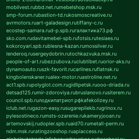
mobilvest.ru
bbd.net.ru
mebelshop.msk.ru
smp-forum.ru
bastion-td.ru
kosmoscreative.ru
avrmotors.ru
art-galadesign.ru
tiffany-c.ru
ecostep-samara.ru
d-p.spb.ru
галактика73.рф
sko.com.ru
davitamebel-spb.ru
fotsis.ru
tesiaes.ru
kokoroyari.spb.ru
blesna-kazan.ru
mossilver.ru
lenderoq.ru
sergeydobrin.ru
tochkazvuka.msk.ru
people-of-art.ru
bezzubova.ru
clubtibet.ru
orior-aks.ru
dynamoauto.ru
szk-favorit.ru
carlines.ru
flatnsk.ru
kingbolenskaner.ru
alex-motor.ru
astroline.net.ru
act1.spb.ru
polyglot.com.ru
gidlipetsk.ru
ooo-driada.ru
detsad125.ru
mir-zdoroviya.ru
bruslanovo.ru
siterem.ru
council.spb.ru
лодкипатриот.рф
kafekolizey.ru
iclub.net.ru
gazon-easy.ru
sugarepilekb.ru
grinox.ru
pylesostineco.ru
msts-ozarenie.ru
kameryjooan.ru
artemovskij.ru
dopler.spb.ru
aid70.ru
metall-perm.ru
ndm.msk.ru
ratingzooshop.ru
apiaccess.ru