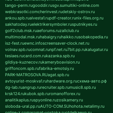
tango-perm.ru
gooddir.ru
sgv.su
multiki-online.com
webkrasotki.com
cherinvest.ru
detskiy-ostrov.ru
ankou.spb.ru
alvesta1.ru
pdf-creator.ru
nix-files.org.ru
sakhatoday.ru
elektrikersymboler.ru
sputnikyes.ru
golf2club.msk.ru
aeforums.ru
zallclub.ru
multimodal.msk.ru
habaigry.ru
haikko.ru
sobakopedia.ru
isz-fest.ru
ewnc.info
screensaver-clock.net.ru
volnav.spb.ru
comnat.ru
npf.net.ru
7bit.pp.ru
kalugatur.ru
tesiaes.ru
card.com.ru
kazanka.spb.ru
gildiya-kuznecov.ru
kameryboavision.ru
griffoncom.spb.ru
fabrika-emotsiy.ru
PARK-MATROSOVA.RU
agat.spb.ru
avtoyurist-moskva1.ru
hardware.org.ru
схема-авто.рф
dg-lab.ru
angrup.ru
recruiter.spb.ru
music8.spb.ru
krsk124.ru
kubok.spb.ru
romanofforex.ru
analitikaplus.ru
spyonline.ru
zosikamery.ru
sloboda-ural.pp.ru
AUTO-COM.SU
hohota.net
alimy.ru
online-z.com
aromat-vostoka.ru
otdelkaexp.ru