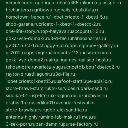
miraclecoon.ru
pongup.ru
hostel65.ru
liura.ru
glasspb.ru
firehunters.ru
gribowo.ru
gnalis.ru
bulkitula.ru
hometown-france.ru
1-xbeticricetc-1-xbetti-5.ru
shop-garena.ru
cricetc-1-xbetr-1-xbetcc-2.ru
one-life-story.ru
top-halyava.ru
accounts112.ru
poka-vse-doma-2.ru
3-d-file.ru
hahahaharms.ru
g2012.ru
tst-1.ru
shaggy-cat.ru
opsmgr.ru
ev-gallery.ru
g-2012.ru
ops-mgr.ru
accounts-112.ru
csm-demo.ru
poka-vse-doma2.ru
airgungames.ru
allseo-host.ru
tehosmotre.ru
varieta-yug.ru
cricetc1xbetr1xbetcc2.ru
raytor-d.ru
atillagunn.ru
3d-file.ru
1xbeticricetc1xbetti5.ru
uafoot-statti.ru
e-abis1c.ru
store-brawl-stars.ru
kts-services.ru
dark-sand.ru
sindika-01.ru
sp-life.ru
x-legion.ru
sib-archives.ru
e-abis-1-c.ru
sindika01.ru
venda-festival.ru
store-brawlstars.ru
dooraleksandria.ru
antenna-highly.ru
mine-lab-msk.ru
1-mus.ru
3-sex-porn.ru
ban-damn.ru
purse-factory.ru