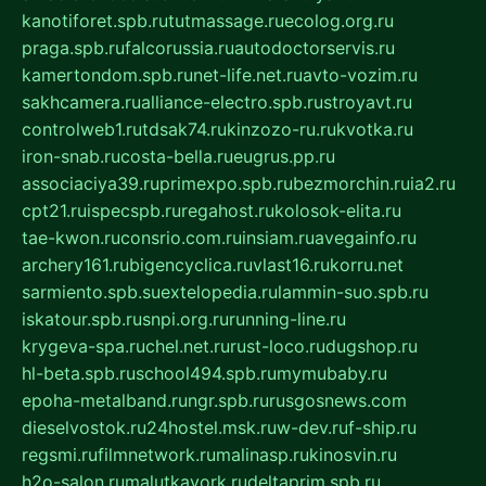
kanotiforet.spb.ru
tutmassage.ru
ecolog.org.ru
praga.spb.ru
falcorussia.ru
autodoctorservis.ru
kamertondom.spb.ru
net-life.net.ru
avto-vozim.ru
sakhcamera.ru
alliance-electro.spb.ru
stroyavt.ru
controlweb1.ru
tdsak74.ru
kinzozo-ru.ru
kvotka.ru
iron-snab.ru
costa-bella.ru
eugrus.pp.ru
associaciya39.ru
primexpo.spb.ru
bezmorchin.ru
ia2.ru
cpt21.ru
ispecspb.ru
regahost.ru
kolosok-elita.ru
tae-kwon.ru
consrio.com.ru
insiam.ru
avegainfo.ru
archery161.ru
bigencyclica.ru
vlast16.ru
korru.net
sarmiento.spb.su
extelopedia.ru
lammin-suo.spb.ru
iskatour.spb.ru
snpi.org.ru
running-line.ru
krygeva-spa.ru
chel.net.ru
rust-loco.ru
dugshop.ru
hl-beta.spb.ru
school494.spb.ru
mymubaby.ru
epoha-metalband.ru
ngr.spb.ru
rusgosnews.com
dieselvostok.ru
24hostel.msk.ru
w-dev.ru
f-ship.ru
regsmi.ru
filmnetwork.ru
malinasp.ru
kinosvin.ru
h2o-salon.ru
malutkayork.ru
deltaprim.spb.ru