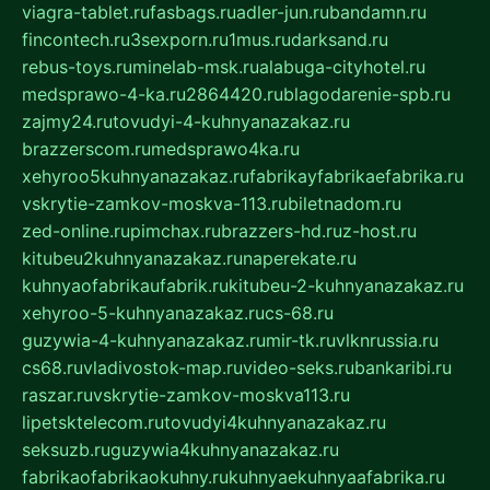
viagra-tablet.ru
fasbags.ru
adler-jun.ru
bandamn.ru
fincontech.ru
3sexporn.ru
1mus.ru
darksand.ru
rebus-toys.ru
minelab-msk.ru
alabuga-cityhotel.ru
medsprawo-4-ka.ru
2864420.ru
blagodarenie-spb.ru
zajmy24.ru
tovudyi-4-kuhnyanazakaz.ru
brazzerscom.ru
medsprawo4ka.ru
xehyroo5kuhnyanazakaz.ru
fabrikayfabrikaefabrika.ru
vskrytie-zamkov-moskva-113.ru
biletnadom.ru
zed-online.ru
pimchax.ru
brazzers-hd.ru
z-host.ru
kitubeu2kuhnyanazakaz.ru
naperekate.ru
kuhnyaofabrikaufabrik.ru
kitubeu-2-kuhnyanazakaz.ru
xehyroo-5-kuhnyanazakaz.ru
cs-68.ru
guzywia-4-kuhnyanazakaz.ru
mir-tk.ru
vlknrussia.ru
cs68.ru
vladivostok-map.ru
video-seks.ru
bankaribi.ru
raszar.ru
vskrytie-zamkov-moskva113.ru
lipetsktelecom.ru
tovudyi4kuhnyanazakaz.ru
seksuzb.ru
guzywia4kuhnyanazakaz.ru
fabrikaofabrikaokuhny.ru
kuhnyaekuhnyaafabrika.ru