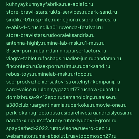
kuhnyaykuhnyayfabrika.ru
e-abis1c.ru
store-brawl-stars.ru
kts-services.ru
dark-sand.ru
sindika-01.ru
sp-life.ru
x-legion.ru
sib-archives.ru
e-abis-1-c.ru
sindika01.ru
venda-festival.ru
store-brawlstars.ru
dooraleksandria.ru
antenna-highly.ru
mine-lab-msk.ru
1-mus.ru
3-sex-porn.ru
ban-damn.ru
purse-factory.ru
viagra-tablet.ru
fasbags.ru
adler-jun.ru
bandamn.ru
fincontech.ru
3sexporn.ru
1mus.ru
darksand.ru
rebus-toys.ru
minelab-msk.ru
rtdco.ru
seo-prodvizhenie-sajtov-stroitelnyh-kompanij.ru
card-voice.ru
rulonnyygazon177.ru
snow-guard.ru
domizbrusa-9x12spb.ru
demaholding.ru
aalse.ru
a380club.ru
argentinamia.ru
perkoka.ru
movie-one.ru
perk-oka.ru
g-octopus.ru
sibarchives.ru
andreislyusar.ru
naruto-x.ru
pursefactory.ru
tor-lyubov-i-grom.ru
spayderhed-2022.ru
movieone.ru
evro-dez.ru
webamator.ru
ma-absolut1.ru
avtopomosch27.ru