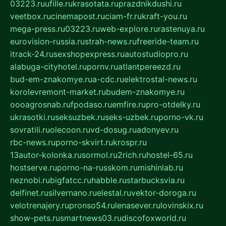
03223.ru
ufille.ru
krasotata.ru
prazdnikdushi.ru
veetbox.ru
cinemapost.ru
ciam-fr.ru
kraft-you.ru
mega-press.ru
03223.ru
web-explore.ru
rastenuya.ru
eurovision-russia.ru
strah-news.ru
freeride-team.ru
itrack-24.ru
sexshopexpress.ru
autostudiopro.ru
alabuga-cityhotel.ru
pornv.ru
atlantpereezd.ru
bud-em-znakomye.ru
a-cdc.ru
elektrostal-news.ru
korolevremont-market.ru
budem-znakomye.ru
oooagrosnab.ru
fpodaso.ru
emfire.ru
pro-otdelky.ru
ukrasotki.ru
seksuzbek.ru
seks-uzbek.ru
porno-vk.ru
sovratili.ru
olecoon.ru
vd-dosug.ru
adonyev.ru
rbc-news.ru
porno-skvirt.ru
krospr.ru
13autor-kolonka.ru
sormol.ru
2rich.ru
hostel-65.ru
hostserve.ru
porno-na-russkom.ru
mishinlab.ru
neznobi.ru
bigfatcc.ru
habble.ru
starbucksvia.ru
delfinet.ru
silvernano.ru
elestal.ru
vektor-doroga.ru
velotrenajery.ru
pronso54.ru
lenasever.ru
lovinskix.ru
show-pets.ru
smartnews03.ru
discofoxworld.ru