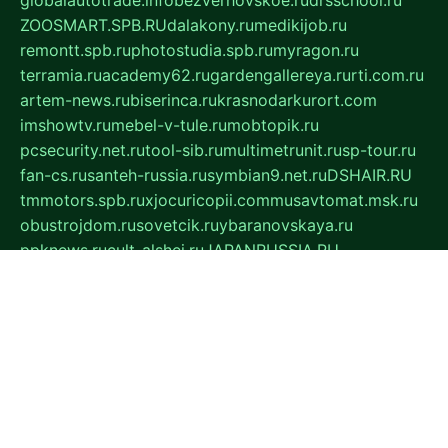
globalautotrade.info
bezverhovskoe.ru
drsschool.ru
ZOOSMART.SPB.RU
dalakony.ru
medikijob.ru
remontt.spb.ru
photostudia.spb.ru
myragon.ru
terramia.ru
academy62.ru
gardengallereya.ru
rti.com.ru
artem-news.ru
biserinca.ru
krasnodarkurort.com
imshowtv.ru
mebel-v-tule.ru
mobtopik.ru
pcsecurity.net.ru
tool-sib.ru
multimetrunit.ru
sp-tour.ru
fan-cs.ru
santeh-russia.ru
symbian9.net.ru
DSHAIR.RU
tmmotors.spb.ru
xjocuricopii.com
musavtomat.msk.ru
obustrojdom.ru
sovetcik.ru
ybaranovskaya.ru
ppknews.ru
cult-alshei.ru
JAPANRUSSIA.RU
proekciyamebel.ru
imper-finans.ru
rim.org.ru
glamourai.ru
brassminus.ru
zabor-pro.ru
ftn.pp.ru
dorogoe58.ru
laimengpacker.ru
kuzova-zapchasti.ru
sageerp.ru
taxodrom.ru
dsrazvitie.ru
hardcity.net.ru
ratinghomegames.ru
topservice25.ru
gubernyan.ru
gtglasslined.ru
ii4.ru
tssport.spb.ru
andorra24.com
blackwallstreet.ru
oboimos.ru
optim-doors.com.ru