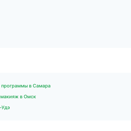
ые программы в Самара
й макияж в Омск
н-Удэ