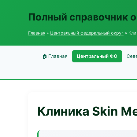
Полный справочник о
Главная
»
Центральный федеральный округ
» Кли
🏠 Главная
Центральный ФО
Сев
Клиника Skin M