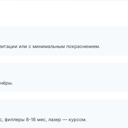
литации или с минимальным покраснением.
тнёры.
с, филлеры 8-18 мес, лазер — курсом.