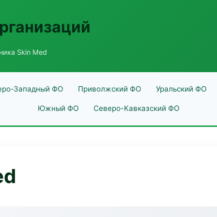
рганизаций
ника Skin Med
еро-Западный ФО
Приволжский ФО
Уральский ФО
Южный ФО
Северо-Кавказский ФО
ed