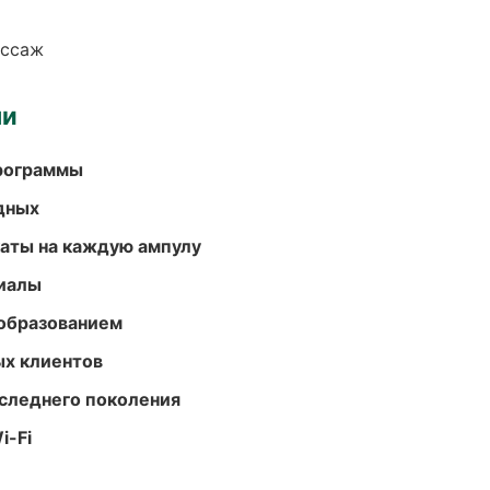
ассаж
ми
программы
одных
аты на каждую ампулу
риалы
образованием
ых клиентов
следнего поколения
i-Fi