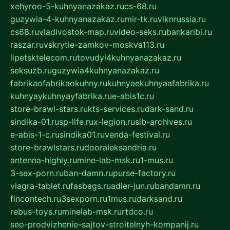
xehyroo-5-kuhnyanazakaz.ru
cs-68.ru
guzywia-4-kuhnyanazakaz.ru
mir-tk.ru
vlknrussia.ru
cs68.ru
vladivostok-map.ru
video-seks.ru
bankaribi.ru
raszar.ru
vskrytie-zamkov-moskva113.ru
lipetsktelecom.ru
tovudyi4kuhnyanazakaz.ru
seksuzb.ru
guzywia4kuhnyanazakaz.ru
fabrikaofabrikaokuhny.ru
kuhnyaekuhnyaafabrika.ru
kuhnyaykuhnyayfabrika.ru
e-abis1c.ru
store-brawl-stars.ru
kts-services.ru
dark-sand.ru
sindika-01.ru
sp-life.ru
x-legion.ru
sib-archives.ru
e-abis-1-c.ru
sindika01.ru
venda-festival.ru
store-brawlstars.ru
dooraleksandria.ru
antenna-highly.ru
mine-lab-msk.ru
1-mus.ru
3-sex-porn.ru
ban-damn.ru
purse-factory.ru
viagra-tablet.ru
fasbags.ru
adler-jun.ru
bandamn.ru
fincontech.ru
3sexporn.ru
1mus.ru
darksand.ru
rebus-toys.ru
minelab-msk.ru
rtdco.ru
seo-prodvizhenie-sajtov-stroitelnyh-kompanij.ru