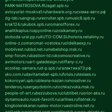
PARK-MATROSOVA.RU
agat.spb.ru
avtoyurist-moskva1.ru
hardware.org.ru
схема-авто.рф
dg-lab.ru
angrup.ru
recruiter.spb.ru
music8.spb.ru
krsk124.ru
kubok.spb.ru
romanofforex.ru
analitikaplus.ru
spyonline.ru
zosikamery.ru
sloboda-ural.pp.ru
AUTO-COM.SU
hohota.net
alimy.ru
online-z.com
aromat-vostoka.ru
otdelkaexp.ru
mobilvest.ru
bbd.net.ru
mebelshop.msk.ru
smp-forum.ru
bastion-td.ru
kosmoscreative.ru
avrmotors.ru
art-galadesign.ru
tiffany-c.ru
ecostep-samara.ru
d-p.spb.ru
галактика73.рф
sko.com.ru
davitamebel-spb.ru
fotsis.ru
tesiaes.ru
kokoroyari.spb.ru
blesna-kazan.ru
mossilver.ru
lenderoq.ru
sergeydobrin.ru
tochkazvuka.msk.ru
people-of-art.ru
bezzubova.ru
clubtibet.ru
orior-aks.ru
dynamoauto.ru
szk-favorit.ru
carlines.ru
flatnsk.ru
kingbolenskaner.ru
alex-motor.ru
astroline.net.ru
act1.spb.ru
polyglot.com.ru
gidlipetsk.ru
ooo-driada.ru