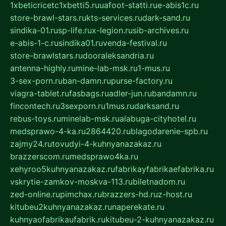
1xbeticricetc1xbetti5.ru
uafoot-statti.ru
e-abis1c.ru
store-brawl-stars.ru
kts-services.ru
dark-sand.ru
sindika-01.ru
sp-life.ru
x-legion.ru
sib-archives.ru
e-abis-1-c.ru
sindika01.ru
venda-festival.ru
store-brawlstars.ru
dooraleksandria.ru
antenna-highly.ru
mine-lab-msk.ru
1-mus.ru
3-sex-porn.ru
ban-damn.ru
purse-factory.ru
viagra-tablet.ru
fasbags.ru
adler-jun.ru
bandamn.ru
fincontech.ru
3sexporn.ru
1mus.ru
darksand.ru
rebus-toys.ru
minelab-msk.ru
alabuga-cityhotel.ru
medsprawo-4-ka.ru
2864420.ru
blagodarenie-spb.ru
zajmy24.ru
tovudyi-4-kuhnyanazakaz.ru
brazzerscom.ru
medsprawo4ka.ru
xehyroo5kuhnyanazakaz.ru
fabrikayfabrikaefabrika.ru
vskrytie-zamkov-moskva-113.ru
biletnadom.ru
zed-online.ru
pimchax.ru
brazzers-hd.ru
z-host.ru
kitubeu2kuhnyanazakaz.ru
naperekate.ru
kuhnyaofabrikaufabrik.ru
kitubeu-2-kuhnyanazakaz.ru