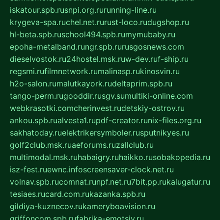
iskatour.spb.ru
snpi.org.ru
running-line.ru
krygeva-spa.ru
chel.net.ru
rust-loco.ru
dugshop.ru
hl-beta.spb.ru
school494.spb.ru
mymubaby.ru
epoha-metalband.ru
ngr.spb.ru
rusgosnews.com
dieselvostok.ru
24hostel.msk.ru
w-dev.ru
f-ship.ru
regsmi.ru
filmnetwork.ru
malinasp.ru
kinosvin.ru
h2o-salon.ru
malutkayork.ru
deltaprim.spb.ru
tango-perm.ru
gooddir.ru
sgv.su
multiki-online.com
webkrasotki.com
cherinvest.ru
detskiy-ostrov.ru
ankou.spb.ru
alvesta1.ru
pdf-creator.ru
nix-files.org.ru
sakhatoday.ru
elektrikersymboler.ru
sputnikyes.ru
golf2club.msk.ru
aeforums.ru
zallclub.ru
multimodal.msk.ru
habaigry.ru
haikko.ru
sobakopedia.ru
isz-fest.ru
ewnc.info
screensaver-clock.net.ru
volnav.spb.ru
comnat.ru
npf.net.ru
7bit.pp.ru
kalugatur.ru
tesiaes.ru
card.com.ru
kazanka.spb.ru
gildiya-kuznecov.ru
kameryboavision.ru
griffoncom.spb.ru
fabrika-emotsiy.ru