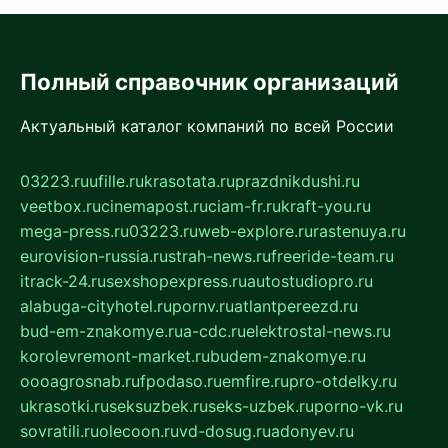
Полный справочник организаций
Актуальный каталог компаний по всей России
03223.ru
ufille.ru
krasotata.ru
prazdnikdushi.ru
veetbox.ru
cinemapost.ru
ciam-fr.ru
kraft-you.ru
mega-press.ru
03223.ru
web-explore.ru
rastenuya.ru
eurovision-russia.ru
strah-news.ru
freeride-team.ru
itrack-24.ru
sexshopexpress.ru
autostudiopro.ru
alabuga-cityhotel.ru
pornv.ru
atlantpereezd.ru
bud-em-znakomye.ru
a-cdc.ru
elektrostal-news.ru
korolevremont-market.ru
budem-znakomye.ru
oooagrosnab.ru
fpodaso.ru
emfire.ru
pro-otdelky.ru
ukrasotki.ru
seksuzbek.ru
seks-uzbek.ru
porno-vk.ru
sovratili.ru
olecoon.ru
vd-dosug.ru
adonyev.ru