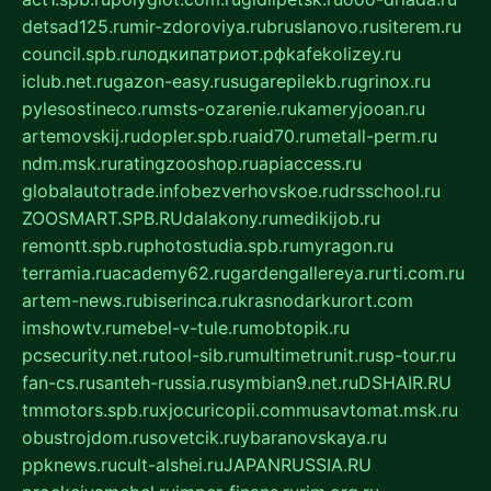
detsad125.ru
mir-zdoroviya.ru
bruslanovo.ru
siterem.ru
council.spb.ru
лодкипатриот.рф
kafekolizey.ru
iclub.net.ru
gazon-easy.ru
sugarepilekb.ru
grinox.ru
pylesostineco.ru
msts-ozarenie.ru
kameryjooan.ru
artemovskij.ru
dopler.spb.ru
aid70.ru
metall-perm.ru
ndm.msk.ru
ratingzooshop.ru
apiaccess.ru
globalautotrade.info
bezverhovskoe.ru
drsschool.ru
ZOOSMART.SPB.RU
dalakony.ru
medikijob.ru
remontt.spb.ru
photostudia.spb.ru
myragon.ru
terramia.ru
academy62.ru
gardengallereya.ru
rti.com.ru
artem-news.ru
biserinca.ru
krasnodarkurort.com
imshowtv.ru
mebel-v-tule.ru
mobtopik.ru
pcsecurity.net.ru
tool-sib.ru
multimetrunit.ru
sp-tour.ru
fan-cs.ru
santeh-russia.ru
symbian9.net.ru
DSHAIR.RU
tmmotors.spb.ru
xjocuricopii.com
musavtomat.msk.ru
obustrojdom.ru
sovetcik.ru
ybaranovskaya.ru
ppknews.ru
cult-alshei.ru
JAPANRUSSIA.RU