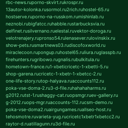
rbc-news.ru
porno-skvirt.ru
krospr.ru
13autor-kolonka.ru
sormol.ru
2rich.ru
hostel-65.ru
hostserve.ru
porno-na-russkom.ru
mishinlab.ru
neznobi.ru
bigfatcc.ru
habble.ru
starbucksvia.ru
delfinet.ru
silvernano.ru
elestal.ru
vektor-doroga.ru
velotrenajery.ru
pronso54.ru
lenasever.ru
lovinskix.ru
show-pets.ru
smartnews03.ru
discofoxworld.ru
miraclecoon.ru
pongup.ru
hostel65.ru
liura.ru
glasspb.ru
firehunters.ru
gribowo.ru
gnalis.ru
bulkitula.ru
hometown-france.ru
1-xbeticricetc-1-xbetti-5.ru
shop-garena.ru
cricetc-1-xbetr-1-xbetcc-2.ru
one-life-story.ru
top-halyava.ru
accounts112.ru
poka-vse-doma-2.ru
3-d-file.ru
hahahaharms.ru
g2012.ru
tst-1.ru
shaggy-cat.ru
opsmgr.ru
ev-gallery.ru
g-2012.ru
ops-mgr.ru
accounts-112.ru
csm-demo.ru
poka-vse-doma2.ru
airgungames.ru
allseo-host.ru
tehosmotre.ru
varieta-yug.ru
cricetc1xbetr1xbetcc2.ru
raytor-d.ru
atillagunn.ru
3d-file.ru