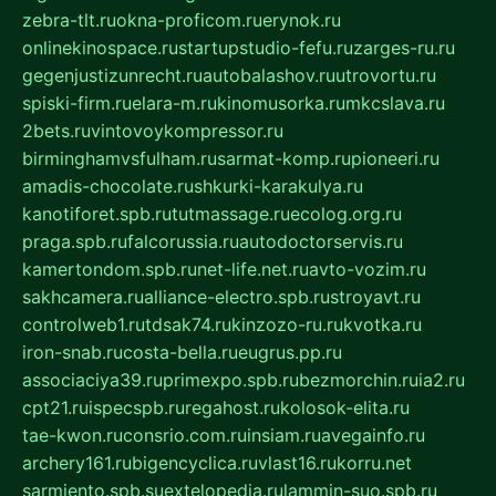
zebra-tlt.ru
okna-proficom.ru
erynok.ru
onlinekinospace.ru
startupstudio-fefu.ru
zarges-ru.ru
gegenjustizunrecht.ru
autobalashov.ru
utrovortu.ru
spiski-firm.ru
elara-m.ru
kinomusorka.ru
mkcslava.ru
2bets.ru
vintovoykompressor.ru
birminghamvsfulham.ru
sarmat-komp.ru
pioneeri.ru
amadis-chocolate.ru
shkurki-karakulya.ru
kanotiforet.spb.ru
tutmassage.ru
ecolog.org.ru
praga.spb.ru
falcorussia.ru
autodoctorservis.ru
kamertondom.spb.ru
net-life.net.ru
avto-vozim.ru
sakhcamera.ru
alliance-electro.spb.ru
stroyavt.ru
controlweb1.ru
tdsak74.ru
kinzozo-ru.ru
kvotka.ru
iron-snab.ru
costa-bella.ru
eugrus.pp.ru
associaciya39.ru
primexpo.spb.ru
bezmorchin.ru
ia2.ru
cpt21.ru
ispecspb.ru
regahost.ru
kolosok-elita.ru
tae-kwon.ru
consrio.com.ru
insiam.ru
avegainfo.ru
archery161.ru
bigencyclica.ru
vlast16.ru
korru.net
sarmiento.spb.su
extelopedia.ru
lammin-suo.spb.ru