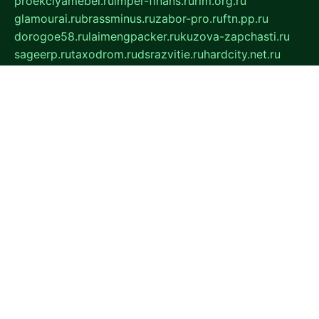
proekciyamebel.ru
imper-finans.ru
rim.org.ru
glamourai.ru
brassminus.ru
zabor-pro.ru
ftn.pp.ru
dorogoe58.ru
laimengpacker.ru
kuzova-zapchasti.ru
sageerp.ru
taxodrom.ru
dsrazvitie.ru
hardcity.net.ru
ratinghomegames.ru
topservice25.ru
gubernyan.ru
gtglasslined.ru
ii4.ru
tssport.spb.ru
andorra24.com
blackwallstreet.ru
oboimos.ru
optim-doors.com.ru
ikuch.ru
nycr.org.ru
npa21.ru
vremya-ch.spb.ru
desert000.ru
ivtorgi.ru
ifiori.ru
catalog-statei.ru
dcv.org.ru
spetsmaster174.ru
ipkameryhiseeu.ru
dum26.ru
ruspol.spb.ru
fr-opendp.ru
kam-solnyshko.ru
cheyenne-arapaho.ru
sevzapmetal.spb.ru
ted-lapidus.spb.ru
parasite-eliminator.ru
sigma-complete.ru
modernworld.ru
dama-moda.ru
eholot-group.ru
sk-nvkz.ru
DRONGOLD.RU
democratia2.ru
i-farmer.ru
mass-sport.org
jablonex.spb.ru
bookmess.ru
linkword.ru
refineua.com.ru
cs-spec.net.ru
altay-mebel.ru