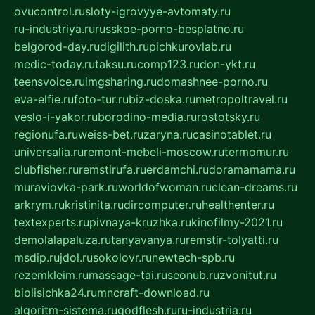
ovucontrol.ru
sloty-igrovyye-avtomaty.ru
ru-industriya.ru
russkoe-porno-besplatno.ru
belgorod-day.ru
digilith.ru
pichkurovlab.ru
medic-today.ru
taksu.ru
comp123.ru
don-ykt.ru
teensvoice.ru
imgsharing.ru
domashnee-porno.ru
eva-elfie.ru
foto-tur.ru
biz-doska.ru
metropoltravel.ru
veslo-i-yakor.ru
borodino-media.ru
rostotsky.ru
regionufa.ru
weiss-bet.ru
zaryna.ru
casinotablet.ru
universalia.ru
remont-mebeli-moscow.ru
termomur.ru
clubfisher.ru
remstirufa.ru
erdamchi.ru
doramamama.ru
muraviovka-park.ru
worldofwoman.ru
clean-dreams.ru
arkrym.ru
kristinita.ru
dircomputer.ru
healthenter.ru
textexperts.ru
pivnaya-kruzhka.ru
kinofilmy-2021.ru
demolalapaluza.ru
tanyavanya.ru
remstir-tolyatti.ru
msdip.ru
jdol.ru
sokolovr.ru
newtech-spb.ru
rezemkleim.ru
massage-tai.ru
seonub.ru
zvonitut.ru
biolisichka24.ru
mncraft-download.ru
algoritm-sistema.ru
godflesh.ru
ru-industria.ru