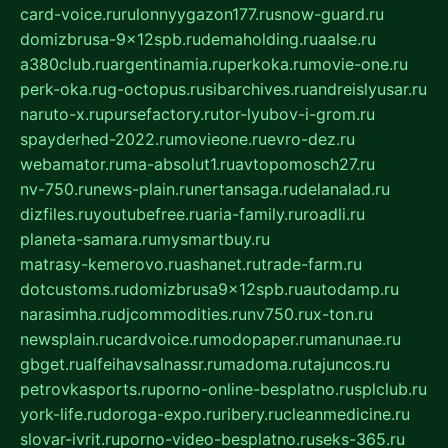
card-voice.ru
rulonnyygazon177.ru
snow-guard.ru
domizbrusa-9x12spb.ru
demaholding.ru
aalse.ru
a380club.ru
argentinamia.ru
perkoka.ru
movie-one.ru
perk-oka.ru
g-octopus.ru
sibarchives.ru
andreislyusar.ru
naruto-x.ru
pursefactory.ru
tor-lyubov-i-grom.ru
spayderhed-2022.ru
movieone.ru
evro-dez.ru
webamator.ru
ma-absolut1.ru
avtopomosch27.ru
nv-750.ru
news-plain.ru
nertansaga.ru
delanalad.ru
dizfiles.ru
youtubefree.ru
aria-family.ru
roadli.ru
planeta-samara.ru
mysmartbuy.ru
matrasy-kemerovo.ru
ashanet.ru
trade-farm.ru
dotcustoms.ru
domizbrusa9x12spb.ru
autodamp.ru
narasimha.ru
djcommodities.ru
nv750.ru
x-ton.ru
newsplain.ru
cardvoice.ru
modopaper.ru
manunae.ru
gbget.ru
alfeihavsalnassr.ru
madoma.ru
tajuncos.ru
petrovkasports.ru
porno-online-besplatno.ru
splclub.ru
york-life.ru
doroga-expo.ru
ribery.ru
cleanmedicine.ru
slovar-ivrit.ru
porno-video-besplatno.ru
seks-365.ru