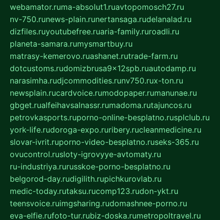
webamator.ru
ma-absolut1.ru
avtopomosch27.ru
nv-750.ru
news-plain.ru
nertansaga.ru
delanalad.ru
dizfiles.ru
youtubefree.ru
aria-family.ru
roadli.ru
planeta-samara.ru
mysmartbuy.ru
matrasy-kemerovo.ru
ashanet.ru
trade-farm.ru
dotcustoms.ru
domizbrusa9x12spb.ru
autodamp.ru
narasimha.ru
djcommodities.ru
nv750.ru
x-ton.ru
newsplain.ru
cardvoice.ru
modopaper.ru
manunae.ru
gbget.ru
alfeihavsalnassr.ru
madoma.ru
tajuncos.ru
petrovkasports.ru
porno-online-besplatno.ru
splclub.ru
york-life.ru
doroga-expo.ru
ribery.ru
cleanmedicine.ru
slovar-ivrit.ru
porno-video-besplatno.ru
seks-365.ru
ovucontrol.ru
sloty-igrovyye-avtomaty.ru
ru-industriya.ru
russkoe-porno-besplatno.ru
belgorod-day.ru
digilith.ru
pichkurovlab.ru
medic-today.ru
taksu.ru
comp123.ru
don-ykt.ru
teensvoice.ru
imgsharing.ru
domashnee-porno.ru
eva-elfie.ru
foto-tur.ru
biz-doska.ru
metropoltravel.ru