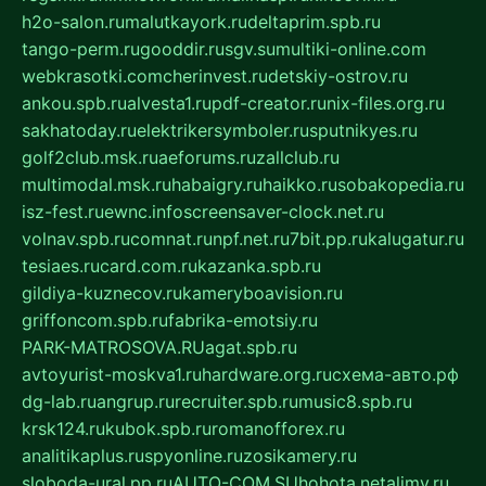
h2o-salon.ru
malutkayork.ru
deltaprim.spb.ru
tango-perm.ru
gooddir.ru
sgv.su
multiki-online.com
webkrasotki.com
cherinvest.ru
detskiy-ostrov.ru
ankou.spb.ru
alvesta1.ru
pdf-creator.ru
nix-files.org.ru
sakhatoday.ru
elektrikersymboler.ru
sputnikyes.ru
golf2club.msk.ru
aeforums.ru
zallclub.ru
multimodal.msk.ru
habaigry.ru
haikko.ru
sobakopedia.ru
isz-fest.ru
ewnc.info
screensaver-clock.net.ru
volnav.spb.ru
comnat.ru
npf.net.ru
7bit.pp.ru
kalugatur.ru
tesiaes.ru
card.com.ru
kazanka.spb.ru
gildiya-kuznecov.ru
kameryboavision.ru
griffoncom.spb.ru
fabrika-emotsiy.ru
PARK-MATROSOVA.RU
agat.spb.ru
avtoyurist-moskva1.ru
hardware.org.ru
схема-авто.рф
dg-lab.ru
angrup.ru
recruiter.spb.ru
music8.spb.ru
krsk124.ru
kubok.spb.ru
romanofforex.ru
analitikaplus.ru
spyonline.ru
zosikamery.ru
sloboda-ural.pp.ru
AUTO-COM.SU
hohota.net
alimy.ru