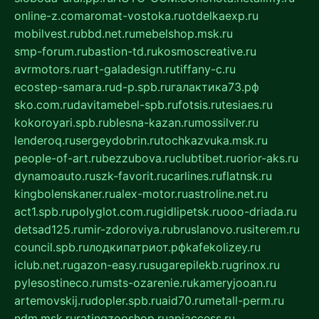
online-z.com
aromat-vostoka.ru
otdelkaexp.ru
mobilvest.ru
bbd.net.ru
mebelshop.msk.ru
smp-forum.ru
bastion-td.ru
kosmoscreative.ru
avrmotors.ru
art-galadesign.ru
tiffany-c.ru
ecostep-samara.ru
d-p.spb.ru
галактика73.рф
sko.com.ru
davitamebel-spb.ru
fotsis.ru
tesiaes.ru
kokoroyari.spb.ru
blesna-kazan.ru
mossilver.ru
lenderoq.ru
sergeydobrin.ru
tochkazvuka.msk.ru
people-of-art.ru
bezzubova.ru
clubtibet.ru
orior-aks.ru
dynamoauto.ru
szk-favorit.ru
carlines.ru
flatnsk.ru
kingbolenskaner.ru
alex-motor.ru
astroline.net.ru
act1.spb.ru
polyglot.com.ru
gidlipetsk.ru
ooo-driada.ru
detsad125.ru
mir-zdoroviya.ru
bruslanovo.ru
siterem.ru
council.spb.ru
лодкипатриот.рф
kafekolizey.ru
iclub.net.ru
gazon-easy.ru
sugarepilekb.ru
grinox.ru
pylesostineco.ru
msts-ozarenie.ru
kameryjooan.ru
artemovskij.ru
dopler.spb.ru
aid70.ru
metall-perm.ru
ndm.msk.ru
ratingzooshop.ru
apiaccess.ru