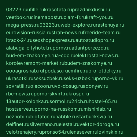
03223.ru
ufille.ru
krasotata.ru
prazdnikdushi.ru
veetbox.ru
cinemapost.ru
ciam-fr.ru
kraft-you.ru
mega-press.ru
03223.ru
web-explore.ru
rastenuya.ru
eurovision-russia.ru
strah-news.ru
freeride-team.ru
itrack-24.ru
sexshopexpress.ru
autostudiopro.ru
alabuga-cityhotel.ru
pornv.ru
atlantpereezd.ru
bud-em-znakomye.ru
a-cdc.ru
elektrostal-news.ru
korolevremont-market.ru
budem-znakomye.ru
oooagrosnab.ru
fpodaso.ru
emfire.ru
pro-otdelky.ru
ukrasotki.ru
seksuzbek.ru
seks-uzbek.ru
porno-vk.ru
sovratili.ru
olecoon.ru
vd-dosug.ru
adonyev.ru
rbc-news.ru
porno-skvirt.ru
krospr.ru
13autor-kolonka.ru
sormol.ru
2rich.ru
hostel-65.ru
hostserve.ru
porno-na-russkom.ru
mishinlab.ru
neznobi.ru
bigfatcc.ru
habble.ru
starbucksvia.ru
delfinet.ru
silvernano.ru
elestal.ru
vektor-doroga.ru
velotrenajery.ru
pronso54.ru
lenasever.ru
lovinskix.ru