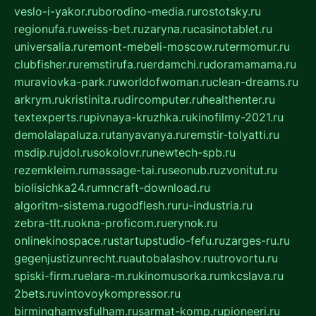
veslo-i-yakor.ru
borodino-media.ru
rostotsky.ru
regionufa.ru
weiss-bet.ru
zaryna.ru
casinotablet.ru
universalia.ru
remont-mebeli-moscow.ru
termomur.ru
clubfisher.ru
remstirufa.ru
erdamchi.ru
doramamama.ru
muraviovka-park.ru
worldofwoman.ru
clean-dreams.ru
arkrym.ru
kristinita.ru
dircomputer.ru
healthenter.ru
textexperts.ru
pivnaya-kruzhka.ru
kinofilmy-2021.ru
demolalapaluza.ru
tanyavanya.ru
remstir-tolyatti.ru
msdip.ru
jdol.ru
sokolovr.ru
newtech-spb.ru
rezemkleim.ru
massage-tai.ru
seonub.ru
zvonitut.ru
biolisichka24.ru
mncraft-download.ru
algoritm-sistema.ru
godflesh.ru
ru-industria.ru
zebra-tlt.ru
okna-proficom.ru
erynok.ru
onlinekinospace.ru
startupstudio-fefu.ru
zarges-ru.ru
gegenjustizunrecht.ru
autobalashov.ru
utrovortu.ru
spiski-firm.ru
elara-m.ru
kinomusorka.ru
mkcslava.ru
2bets.ru
vintovoykompressor.ru
birminghamvsfulham.ru
sarmat-komp.ru
pioneeri.ru