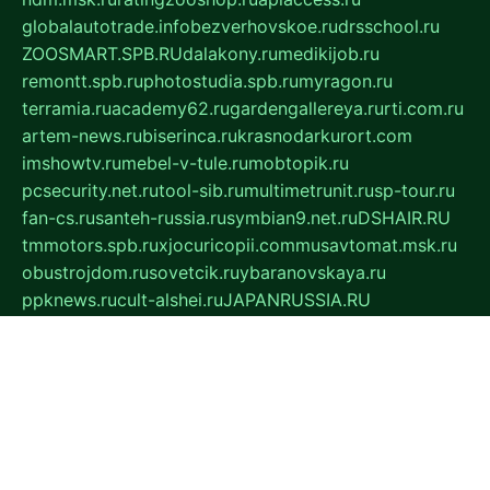
globalautotrade.info
bezverhovskoe.ru
drsschool.ru
ZOOSMART.SPB.RU
dalakony.ru
medikijob.ru
remontt.spb.ru
photostudia.spb.ru
myragon.ru
terramia.ru
academy62.ru
gardengallereya.ru
rti.com.ru
artem-news.ru
biserinca.ru
krasnodarkurort.com
imshowtv.ru
mebel-v-tule.ru
mobtopik.ru
pcsecurity.net.ru
tool-sib.ru
multimetrunit.ru
sp-tour.ru
fan-cs.ru
santeh-russia.ru
symbian9.net.ru
DSHAIR.RU
tmmotors.spb.ru
xjocuricopii.com
musavtomat.msk.ru
obustrojdom.ru
sovetcik.ru
ybaranovskaya.ru
ppknews.ru
cult-alshei.ru
JAPANRUSSIA.RU
proekciyamebel.ru
imper-finans.ru
rim.org.ru
glamourai.ru
brassminus.ru
zabor-pro.ru
ftn.pp.ru
dorogoe58.ru
laimengpacker.ru
kuzova-zapchasti.ru
sageerp.ru
taxodrom.ru
dsrazvitie.ru
hardcity.net.ru
ratinghomegames.ru
topservice25.ru
gubernyan.ru
gtglasslined.ru
ii4.ru
tssport.spb.ru
andorra24.com