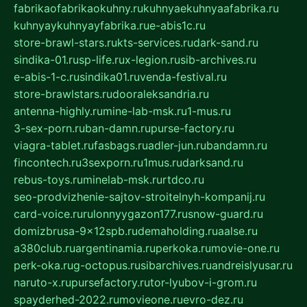
fabrikaofabrikaokuhny.ru
kuhnyaekuhnyaafabrika.ru
kuhnyaykuhnyayfabrika.ru
e-abis1c.ru
store-brawl-stars.ru
kts-services.ru
dark-sand.ru
sindika-01.ru
sp-life.ru
x-legion.ru
sib-archives.ru
e-abis-1-c.ru
sindika01.ru
venda-festival.ru
store-brawlstars.ru
dooraleksandria.ru
antenna-highly.ru
mine-lab-msk.ru
1-mus.ru
3-sex-porn.ru
ban-damn.ru
purse-factory.ru
viagra-tablet.ru
fasbags.ru
adler-jun.ru
bandamn.ru
fincontech.ru
3sexporn.ru
1mus.ru
darksand.ru
rebus-toys.ru
minelab-msk.ru
rtdco.ru
seo-prodvizhenie-sajtov-stroitelnyh-kompanij.ru
card-voice.ru
rulonnyygazon177.ru
snow-guard.ru
domizbrusa-9x12spb.ru
demaholding.ru
aalse.ru
a380club.ru
argentinamia.ru
perkoka.ru
movie-one.ru
perk-oka.ru
g-octopus.ru
sibarchives.ru
andreislyusar.ru
naruto-x.ru
pursefactory.ru
tor-lyubov-i-grom.ru
spayderhed-2022.ru
movieone.ru
evro-dez.ru