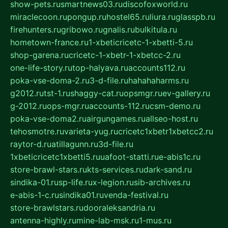
show-pets.ru
smartnews03.ru
discofoxworld.ru
miraclecoon.ru
pongup.ru
hostel65.ru
liura.ru
glasspb.ru
firehunters.ru
gribowo.ru
gnalis.ru
bulkitula.ru
hometown-france.ru
1-xbeticricetc-1-xbetti-5.ru
shop-garena.ru
cricetc-1-xbetr-1-xbetcc-2.ru
one-life-story.ru
top-halyava.ru
accounts112.ru
poka-vse-doma-2.ru
3-d-file.ru
hahahaharms.ru
g2012.ru
tst-1.ru
shaggy-cat.ru
opsmgr.ru
ev-gallery.ru
g-2012.ru
ops-mgr.ru
accounts-112.ru
csm-demo.ru
poka-vse-doma2.ru
airgungames.ru
allseo-host.ru
tehosmotre.ru
varieta-yug.ru
cricetc1xbetr1xbetcc2.ru
raytor-d.ru
atillagunn.ru
3d-file.ru
1xbeticricetc1xbetti5.ru
uafoot-statti.ru
e-abis1c.ru
store-brawl-stars.ru
kts-services.ru
dark-sand.ru
sindika-01.ru
sp-life.ru
x-legion.ru
sib-archives.ru
e-abis-1-c.ru
sindika01.ru
venda-festival.ru
store-brawlstars.ru
dooraleksandria.ru
antenna-highly.ru
mine-lab-msk.ru
1-mus.ru