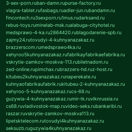
3-sex-porn.ru
ban-damn.ru
purse-factory.ru
viagra-tablet.ru
fasbags.ru
adler-jun.ru
bandamn.ru
fincontech.ru
3sexporn.ru
1mus.ru
darksand.ru
rebus-toys.ru
minelab-msk.ru
alabuga-cityhotel.ru
medsprawo-4-ka.ru
2864420.ru
blagodarenie-spb.ru
zajmy24.ru
tovudyi-4-kuhnyanazakaz.ru
brazzerscom.ru
medsprawo4ka.ru
xehyroo5kuhnyanazakaz.ru
fabrikayfabrikaefabrika.ru
vskrytie-zamkov-moskva-113.ru
biletnadom.ru
zed-online.ru
pimchax.ru
brazzers-hd.ru
z-host.ru
kitubeu2kuhnyanazakaz.ru
naperekate.ru
kuhnyaofabrikaufabrik.ru
kitubeu-2-kuhnyanazakaz.ru
xehyroo-5-kuhnyanazakaz.ru
cs-68.ru
guzywia-4-kuhnyanazakaz.ru
mir-tk.ru
vlknrussia.ru
cs68.ru
vladivostok-map.ru
video-seks.ru
bankaribi.ru
raszar.ru
vskrytie-zamkov-moskva113.ru
lipetsktelecom.ru
tovudyi4kuhnyanazakaz.ru
seksuzb.ru
guzywia4kuhnyanazakaz.ru