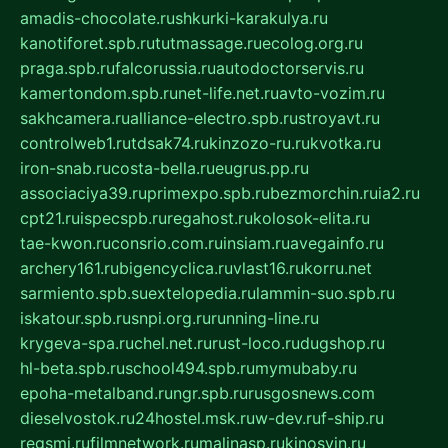
amadis-chocolate.ru
shkurki-karakulya.ru
kanotiforet.spb.ru
tutmassage.ru
ecolog.org.ru
praga.spb.ru
falcorussia.ru
autodoctorservis.ru
kamertondom.spb.ru
net-life.net.ru
avto-vozim.ru
sakhcamera.ru
alliance-electro.spb.ru
stroyavt.ru
controlweb1.ru
tdsak74.ru
kinzozo-ru.ru
kvotka.ru
iron-snab.ru
costa-bella.ru
eugrus.pp.ru
associaciya39.ru
primexpo.spb.ru
bezmorchin.ru
ia2.ru
cpt21.ru
ispecspb.ru
regahost.ru
kolosok-elita.ru
tae-kwon.ru
consrio.com.ru
insiam.ru
avegainfo.ru
archery161.ru
bigencyclica.ru
vlast16.ru
korru.net
sarmiento.spb.su
extelopedia.ru
lammin-suo.spb.ru
iskatour.spb.ru
snpi.org.ru
running-line.ru
krygeva-spa.ru
chel.net.ru
rust-loco.ru
dugshop.ru
hl-beta.spb.ru
school494.spb.ru
mymubaby.ru
epoha-metalband.ru
ngr.spb.ru
rusgosnews.com
dieselvostok.ru
24hostel.msk.ru
w-dev.ru
f-ship.ru
regsmi.ru
filmnetwork.ru
malinasp.ru
kinosvin.ru