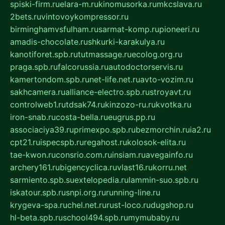
spiski-firm.ru
elara-m.ru
kinomusorka.ru
mkcslava.ru
2bets.ru
vintovoykompressor.ru
birminghamvsfulham.ru
sarmat-komp.ru
pioneeri.ru
amadis-chocolate.ru
shkurki-karakulya.ru
kanotiforet.spb.ru
tutmassage.ru
ecolog.org.ru
praga.spb.ru
falcorussia.ru
autodoctorservis.ru
kamertondom.spb.ru
net-life.net.ru
avto-vozim.ru
sakhcamera.ru
alliance-electro.spb.ru
stroyavt.ru
controlweb1.ru
tdsak74.ru
kinzozo-ru.ru
kvotka.ru
iron-snab.ru
costa-bella.ru
eugrus.pp.ru
associaciya39.ru
primexpo.spb.ru
bezmorchin.ru
ia2.ru
cpt21.ru
ispecspb.ru
regahost.ru
kolosok-elita.ru
tae-kwon.ru
consrio.com.ru
insiam.ru
avegainfo.ru
archery161.ru
bigencyclica.ru
vlast16.ru
korru.net
sarmiento.spb.su
extelopedia.ru
lammin-suo.spb.ru
iskatour.spb.ru
snpi.org.ru
running-line.ru
krygeva-spa.ru
chel.net.ru
rust-loco.ru
dugshop.ru
hl-beta.spb.ru
school494.spb.ru
mymubaby.ru