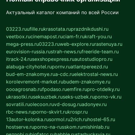
Актуальный каталог компаний по всей России
03223.ru
ufille.ru
krasotata.ru
prazdnikdushi.ru
veetbox.ru
cinemapost.ru
ciam-fr.ru
kraft-you.ru
mega-press.ru
03223.ru
web-explore.ru
rastenuya.ru
eurovision-russia.ru
strah-news.ru
freeride-team.ru
itrack-24.ru
sexshopexpress.ru
autostudiopro.ru
alabuga-cityhotel.ru
pornv.ru
atlantpereezd.ru
bud-em-znakomye.ru
a-cdc.ru
elektrostal-news.ru
korolevremont-market.ru
budem-znakomye.ru
oooagrosnab.ru
fpodaso.ru
emfire.ru
pro-otdelky.ru
ukrasotki.ru
seksuzbek.ru
seks-uzbek.ru
porno-vk.ru
sovratili.ru
olecoon.ru
vd-dosug.ru
adonyev.ru
rbc-news.ru
porno-skvirt.ru
krospr.ru
13autor-kolonka.ru
sormol.ru
2rich.ru
hostel-65.ru
hostserve.ru
porno-na-russkom.ru
mishinlab.ru
neznobi.ru
bigfatcc.ru
habble.ru
starbucksvia.ru