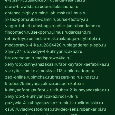
store-brawlstars.ru
dooraleksandria.ru
antenna-highly.ru
mine-lab-msk.ru
1-mus.ru
3-sex-porn.ru
ban-damn.ru
purse-factory.ru
viagra-tablet.ru
fasbags.ru
adler-jun.ru
bandamn.ru
fincontech.ru
3sexporn.ru
1mus.ru
darksand.ru
rebus-toys.ru
minelab-msk.ru
alabuga-cityhotel.ru
medsprawo-4-ka.ru
2864420.ru
blagodarenie-spb.ru
zajmy24.ru
tovudyi-4-kuhnyanazakaz.ru
brazzerscom.ru
medsprawo4ka.ru
xehyroo5kuhnyanazakaz.ru
fabrikayfabrikaefabrika.ru
vskrytie-zamkov-moskva-113.ru
biletnadom.ru
zed-online.ru
pimchax.ru
brazzers-hd.ru
z-host.ru
kitubeu2kuhnyanazakaz.ru
naperekate.ru
kuhnyaofabrikaufabrik.ru
kitubeu-2-kuhnyanazakaz.ru
xehyroo-5-kuhnyanazakaz.ru
cs-68.ru
guzywia-4-kuhnyanazakaz.ru
mir-tk.ru
vlknrussia.ru
cs68.ru
vladivostok-map.ru
video-seks.ru
bankaribi.ru