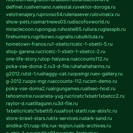
delfinet.ru
silvernano.ru
elestal.ru
vektor-doroga.ru
velotrenajery.ru
pronso54.ru
lenasever.ru
lovinskix.ru
show-pets.ru
smartnews03.ru
discofoxworld.ru
miraclecoon.ru
pongup.ru
hostel65.ru
liura.ru
glasspb.ru
firehunters.ru
gribowo.ru
gnalis.ru
bulkitula.ru
hometown-france.ru
1-xbeticricetc-1-xbetti-5.ru
shop-garena.ru
cricetc-1-xbetr-1-xbetcc-2.ru
one-life-story.ru
top-halyava.ru
accounts112.ru
poka-vse-doma-2.ru
3-d-file.ru
hahahaharms.ru
g2012.ru
tst-1.ru
shaggy-cat.ru
opsmgr.ru
ev-gallery.ru
g-2012.ru
ops-mgr.ru
accounts-112.ru
csm-demo.ru
poka-vse-doma2.ru
airgungames.ru
allseo-host.ru
tehosmotre.ru
varieta-yug.ru
cricetc1xbetr1xbetcc2.ru
raytor-d.ru
atillagunn.ru
3d-file.ru
1xbeticricetc1xbetti5.ru
uafoot-statti.ru
e-abis1c.ru
store-brawl-stars.ru
kts-services.ru
dark-sand.ru
sindika-01.ru
sp-life.ru
x-legion.ru
sib-archives.ru
e-abis-1-c.ru
sindika01.ru
venda-festival.ru