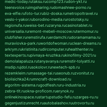
medic-today.ru
taksu.ru
comp123.ru
don-ykt.ru
teensvoice.ru
imgsharing.ru
domashnee-porno.ru
eva-elfie.ru
foto-tur.ru
biz-doska.ru
metropoltravel.ru
veslo-i-yakor.ru
borodino-media.ru
rostotsky.ru
regionufa.ru
weiss-bet.ru
zaryna.ru
casinotablet.ru
universalia.ru
remont-mebeli-moscow.ru
termomur.ru
clubfisher.ru
remstirufa.ru
erdamchi.ru
doramamama.ru
muraviovka-park.ru
worldofwoman.ru
clean-dreams.ru
arkrym.ru
kristinita.ru
dircomputer.ru
healthenter.ru
textexperts.ru
pivnaya-kruzhka.ru
kinofilmy-2021.ru
demolalapaluza.ru
tanyavanya.ru
remstir-tolyatti.ru
msdip.ru
jdol.ru
sokolovr.ru
newtech-spb.ru
rezemkleim.ru
massage-tai.ru
seonub.ru
zvonitut.ru
biolisichka24.ru
mncraft-download.ru
algoritm-sistema.ru
godflesh.ru
ru-industria.ru
zebra-tlt.ru
okna-proficom.ru
erynok.ru
onlinekinospace.ru
startupstudio-fefu.ru
zarges-ru.ru
gegenjustizunrecht.ru
autobalashov.ru
utrovortu.ru