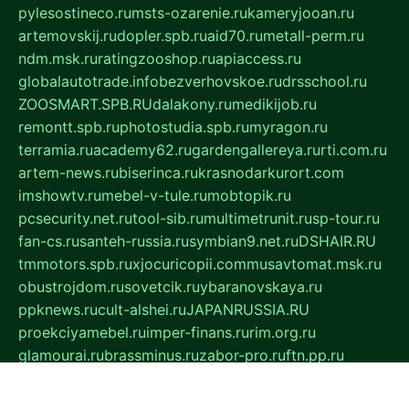
pylesostineco.ru
msts-ozarenie.ru
kameryjooan.ru
artemovskij.ru
dopler.spb.ru
aid70.ru
metall-perm.ru
ndm.msk.ru
ratingzooshop.ru
apiaccess.ru
globalautotrade.info
bezverhovskoe.ru
drsschool.ru
ZOOSMART.SPB.RU
dalakony.ru
medikijob.ru
remontt.spb.ru
photostudia.spb.ru
myragon.ru
terramia.ru
academy62.ru
gardengallereya.ru
rti.com.ru
artem-news.ru
biserinca.ru
krasnodarkurort.com
imshowtv.ru
mebel-v-tule.ru
mobtopik.ru
pcsecurity.net.ru
tool-sib.ru
multimetrunit.ru
sp-tour.ru
fan-cs.ru
santeh-russia.ru
symbian9.net.ru
DSHAIR.RU
tmmotors.spb.ru
xjocuricopii.com
musavtomat.msk.ru
obustrojdom.ru
sovetcik.ru
ybaranovskaya.ru
ppknews.ru
cult-alshei.ru
JAPANRUSSIA.RU
proekciyamebel.ru
imper-finans.ru
rim.org.ru
glamourai.ru
brassminus.ru
zabor-pro.ru
ftn.pp.ru
dorogoe58.ru
laimengpacker.ru
kuzova-zapchasti.ru
sageerp.ru
taxodrom.ru
dsrazvitie.ru
hardcity.net.ru