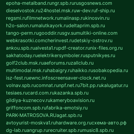
epoha-metalband.ru
ngr.spb.ru
rusgosnews.com
dieselvostok.ru
24hostel.msk.ru
w-dev.ru
f-ship.ru
regsmi.ru
filmnetwork.ru
malinasp.ru
kinosvin.ru
h2o-salon.ru
malutkayork.ru
deltaprim.spb.ru
tango-perm.ru
gooddir.ru
sgv.su
multiki-online.com
webkrasotki.com
cherinvest.ru
detskiy-ostrov.ru
ankou.spb.ru
alvesta1.ru
pdf-creator.ru
nix-files.org.ru
sakhatoday.ru
elektrikersymboler.ru
sputnikyes.ru
golf2club.msk.ru
aeforums.ru
zallclub.ru
multimodal.msk.ru
habaigry.ru
haikko.ru
sobakopedia.ru
isz-fest.ru
ewnc.info
screensaver-clock.net.ru
volnav.spb.ru
comnat.ru
npf.net.ru
7bit.pp.ru
kalugatur.ru
tesiaes.ru
card.com.ru
kazanka.spb.ru
gildiya-kuznecov.ru
kameryboavision.ru
griffoncom.spb.ru
fabrika-emotsiy.ru
PARK-MATROSOVA.RU
agat.spb.ru
avtoyurist-moskva1.ru
hardware.org.ru
схема-авто.рф
dg-lab.ru
angrup.ru
recruiter.spb.ru
music8.spb.ru