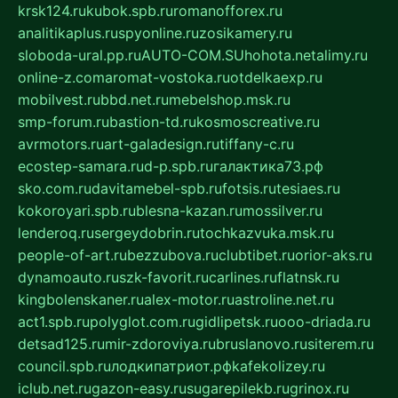
krsk124.ru
kubok.spb.ru
romanofforex.ru
analitikaplus.ru
spyonline.ru
zosikamery.ru
sloboda-ural.pp.ru
AUTO-COM.SU
hohota.net
alimy.ru
online-z.com
aromat-vostoka.ru
otdelkaexp.ru
mobilvest.ru
bbd.net.ru
mebelshop.msk.ru
smp-forum.ru
bastion-td.ru
kosmoscreative.ru
avrmotors.ru
art-galadesign.ru
tiffany-c.ru
ecostep-samara.ru
d-p.spb.ru
галактика73.рф
sko.com.ru
davitamebel-spb.ru
fotsis.ru
tesiaes.ru
kokoroyari.spb.ru
blesna-kazan.ru
mossilver.ru
lenderoq.ru
sergeydobrin.ru
tochkazvuka.msk.ru
people-of-art.ru
bezzubova.ru
clubtibet.ru
orior-aks.ru
dynamoauto.ru
szk-favorit.ru
carlines.ru
flatnsk.ru
kingbolenskaner.ru
alex-motor.ru
astroline.net.ru
act1.spb.ru
polyglot.com.ru
gidlipetsk.ru
ooo-driada.ru
detsad125.ru
mir-zdoroviya.ru
bruslanovo.ru
siterem.ru
council.spb.ru
лодкипатриот.рф
kafekolizey.ru
iclub.net.ru
gazon-easy.ru
sugarepilekb.ru
grinox.ru