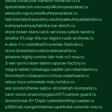
raszar.ru
vskrytie-zamkov-moskva113.ru
lipetsktelecom.ru
tovudyi4kuhnyanazakaz.ru
seksuzb.ru
guzywia4kuhnyanazakaz.ru
fabrikaofabrikaokuhny.ru
kuhnyaekuhnyaafabrika.ru
kuhnyaykuhnyayfabrika.ru
e-abis1c.ru
store-brawl-stars.ru
kts-services.ru
dark-sand.ru
sindika-01.ru
sp-life.ru
x-legion.ru
sib-archives.ru
e-abis-1-c.ru
sindika01.ru
venda-festival.ru
store-brawlstars.ru
dooraleksandria.ru
antenna-highly.ru
mine-lab-msk.ru
1-mus.ru
3-sex-porn.ru
ban-damn.ru
purse-factory.ru
viagra-tablet.ru
fasbags.ru
adler-jun.ru
bandamn.ru
fincontech.ru
3sexporn.ru
1mus.ru
darksand.ru
rebus-toys.ru
minelab-msk.ru
rtdco.ru
seo-prodvizhenie-sajtov-stroitelnyh-kompanij.ru
card-voice.ru
rulonnyygazon177.ru
snow-guard.ru
domizbrusa-9x12spb.ru
demaholding.ru
aalse.ru
a380club.ru
argentinamia.ru
perkoka.ru
movie-one.ru