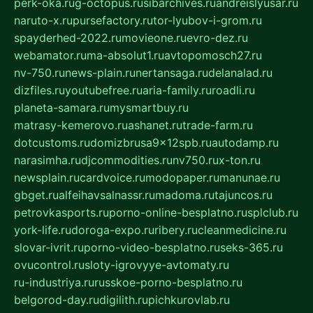
perk-oka.ru
g-octopus.ru
sibarchives.ru
andreislyusar.ru
naruto-x.ru
pursefactory.ru
tor-lyubov-i-grom.ru
spayderhed-2022.ru
movieone.ru
evro-dez.ru
webamator.ru
ma-absolut1.ru
avtopomosch27.ru
nv-750.ru
news-plain.ru
nertansaga.ru
delanalad.ru
dizfiles.ru
youtubefree.ru
aria-family.ru
roadli.ru
planeta-samara.ru
mysmartbuy.ru
matrasy-kemerovo.ru
ashanet.ru
trade-farm.ru
dotcustoms.ru
domizbrusa9x12spb.ru
autodamp.ru
narasimha.ru
djcommodities.ru
nv750.ru
x-ton.ru
newsplain.ru
cardvoice.ru
modopaper.ru
manunae.ru
gbget.ru
alfeihavsalnassr.ru
madoma.ru
tajuncos.ru
petrovkasports.ru
porno-online-besplatno.ru
splclub.ru
york-life.ru
doroga-expo.ru
ribery.ru
cleanmedicine.ru
slovar-ivrit.ru
porno-video-besplatno.ru
seks-365.ru
ovucontrol.ru
sloty-igrovyye-avtomaty.ru
ru-industriya.ru
russkoe-porno-besplatno.ru
belgorod-day.ru
digilith.ru
pichkurovlab.ru