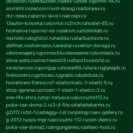
ukrasotki.ru
seksuzbek.ru
seks-uzbek.ru
porno-vk.ru
sovratili.ru
olecoon.ru
vd-dosug.ru
adonyev.ru
rbc-news.ru
porno-skvirt.ru
krospr.ru
13autor-kolonka.ru
sormol.ru
2rich.ru
hostel-65.ru
hostserve.ru
porno-na-russkom.ru
mishinlab.ru
neznobi.ru
bigfatcc.ru
habble.ru
starbucksvia.ru
delfinet.ru
silvernano.ru
elestal.ru
vektor-doroga.ru
velotrenajery.ru
pronso54.ru
lenasever.ru
lovinskix.ru
show-pets.ru
smartnews03.ru
discofoxworld.ru
miraclecoon.ru
pongup.ru
hostel65.ru
liura.ru
glasspb.ru
firehunters.ru
gribowo.ru
gnalis.ru
bulkitula.ru
hometown-france.ru
1-xbeticricetc-1-xbetti-5.ru
shop-garena.ru
cricetc-1-xbetr-1-xbetcc-2.ru
one-life-story.ru
top-halyava.ru
accounts112.ru
poka-vse-doma-2.ru
3-d-file.ru
hahahaharms.ru
g2012.ru
tst-1.ru
shaggy-cat.ru
opsmgr.ru
ev-gallery.ru
g-2012.ru
ops-mgr.ru
accounts-112.ru
csm-demo.ru
poka-vse-doma2.ru
airgungames.ru
allseo-host.ru