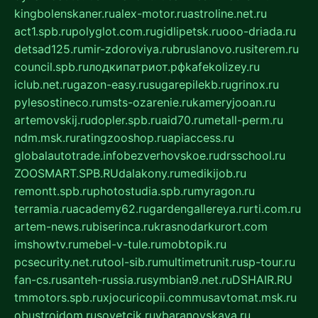
kingbolenskaner.ru
alex-motor.ru
astroline.net.ru
act1.spb.ru
polyglot.com.ru
gidlipetsk.ru
ooo-driada.ru
detsad125.ru
mir-zdoroviya.ru
bruslanovo.ru
siterem.ru
council.spb.ru
лодкипатриот.рф
kafekolizey.ru
iclub.net.ru
gazon-easy.ru
sugarepilekb.ru
grinox.ru
pylesostineco.ru
msts-ozarenie.ru
kameryjooan.ru
artemovskij.ru
dopler.spb.ru
aid70.ru
metall-perm.ru
ndm.msk.ru
ratingzooshop.ru
apiaccess.ru
globalautotrade.info
bezverhovskoe.ru
drsschool.ru
ZOOSMART.SPB.RU
dalakony.ru
medikijob.ru
remontt.spb.ru
photostudia.spb.ru
myragon.ru
terramia.ru
academy62.ru
gardengallereya.ru
rti.com.ru
artem-news.ru
biserinca.ru
krasnodarkurort.com
imshowtv.ru
mebel-v-tule.ru
mobtopik.ru
pcsecurity.net.ru
tool-sib.ru
multimetrunit.ru
sp-tour.ru
fan-cs.ru
santeh-russia.ru
symbian9.net.ru
DSHAIR.RU
tmmotors.spb.ru
xjocuricopii.com
musavtomat.msk.ru
obustrojdom.ru
sovetcik.ru
ybaranovskaya.ru