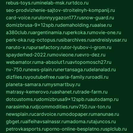
rebus-toys.ru
minelab-msk.ru
rtdco.ru
seo-prodvizhenie-sajtov-stroitelnyh-kompanij.ru
card-voice.ru
rulonnyygazon177.ru
snow-guard.ru
domizbrusa-9x12spb.ru
demaholding.ru
aalse.ru
a380club.ru
argentinamia.ru
perkoka.ru
movie-one.ru
perk-oka.ru
g-octopus.ru
sibarchives.ru
andreislyusar.ru
naruto-x.ru
pursefactory.ru
tor-lyubov-i-grom.ru
spayderhed-2022.ru
movieone.ru
evro-dez.ru
webamator.ru
ma-absolut1.ru
avtopomosch27.ru
nv-750.ru
news-plain.ru
nertansaga.ru
delanalad.ru
dizfiles.ru
youtubefree.ru
aria-family.ru
roadli.ru
planeta-samara.ru
mysmartbuy.ru
matrasy-kemerovo.ru
ashanet.ru
trade-farm.ru
dotcustoms.ru
domizbrusa9x12spb.ru
autodamp.ru
narasimha.ru
djcommodities.ru
nv750.ru
x-ton.ru
newsplain.ru
cardvoice.ru
modopaper.ru
manunae.ru
gbget.ru
alfeihavsalnassr.ru
madoma.ru
tajuncos.ru
petrovkasports.ru
porno-online-besplatno.ru
splclub.ru