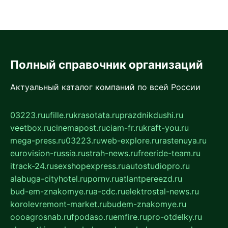
Полный справочник организаций
Актуальный каталог компаний по всей России
03223.ru
ufille.ru
krasotata.ru
prazdnikdushi.ru
veetbox.ru
cinemapost.ru
ciam-fr.ru
kraft-you.ru
mega-press.ru
03223.ru
web-explore.ru
rastenuya.ru
eurovision-russia.ru
strah-news.ru
freeride-team.ru
itrack-24.ru
sexshopexpress.ru
autostudiopro.ru
alabuga-cityhotel.ru
pornv.ru
atlantpereezd.ru
bud-em-znakomye.ru
a-cdc.ru
elektrostal-news.ru
korolevremont-market.ru
budem-znakomye.ru
oooagrosnab.ru
fpodaso.ru
emfire.ru
pro-otdelky.ru