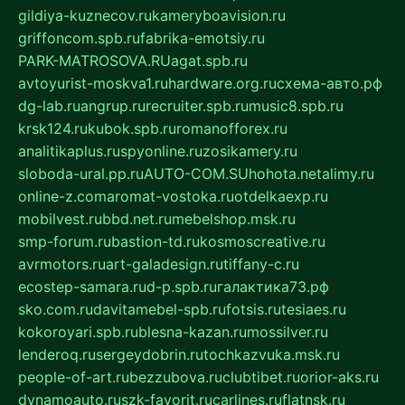
gildiya-kuznecov.ru
kameryboavision.ru
griffoncom.spb.ru
fabrika-emotsiy.ru
PARK-MATROSOVA.RU
agat.spb.ru
avtoyurist-moskva1.ru
hardware.org.ru
схема-авто.рф
dg-lab.ru
angrup.ru
recruiter.spb.ru
music8.spb.ru
krsk124.ru
kubok.spb.ru
romanofforex.ru
analitikaplus.ru
spyonline.ru
zosikamery.ru
sloboda-ural.pp.ru
AUTO-COM.SU
hohota.net
alimy.ru
online-z.com
aromat-vostoka.ru
otdelkaexp.ru
mobilvest.ru
bbd.net.ru
mebelshop.msk.ru
smp-forum.ru
bastion-td.ru
kosmoscreative.ru
avrmotors.ru
art-galadesign.ru
tiffany-c.ru
ecostep-samara.ru
d-p.spb.ru
галактика73.рф
sko.com.ru
davitamebel-spb.ru
fotsis.ru
tesiaes.ru
kokoroyari.spb.ru
blesna-kazan.ru
mossilver.ru
lenderoq.ru
sergeydobrin.ru
tochkazvuka.msk.ru
people-of-art.ru
bezzubova.ru
clubtibet.ru
orior-aks.ru
dynamoauto.ru
szk-favorit.ru
carlines.ru
flatnsk.ru