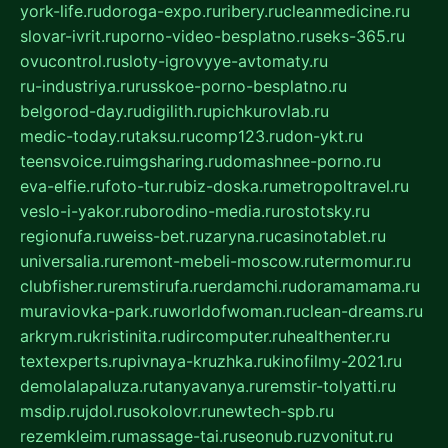
york-life.ru
doroga-expo.ru
ribery.ru
cleanmedicine.ru
slovar-ivrit.ru
porno-video-besplatno.ru
seks-365.ru
ovucontrol.ru
sloty-igrovyye-avtomaty.ru
ru-industriya.ru
russkoe-porno-besplatno.ru
belgorod-day.ru
digilith.ru
pichkurovlab.ru
medic-today.ru
taksu.ru
comp123.ru
don-ykt.ru
teensvoice.ru
imgsharing.ru
domashnee-porno.ru
eva-elfie.ru
foto-tur.ru
biz-doska.ru
metropoltravel.ru
veslo-i-yakor.ru
borodino-media.ru
rostotsky.ru
regionufa.ru
weiss-bet.ru
zaryna.ru
casinotablet.ru
universalia.ru
remont-mebeli-moscow.ru
termomur.ru
clubfisher.ru
remstirufa.ru
erdamchi.ru
doramamama.ru
muraviovka-park.ru
worldofwoman.ru
clean-dreams.ru
arkrym.ru
kristinita.ru
dircomputer.ru
healthenter.ru
textexperts.ru
pivnaya-kruzhka.ru
kinofilmy-2021.ru
demolalapaluza.ru
tanyavanya.ru
remstir-tolyatti.ru
msdip.ru
jdol.ru
sokolovr.ru
newtech-spb.ru
rezemkleim.ru
massage-tai.ru
seonub.ru
zvonitut.ru