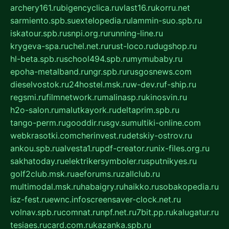
archery161.ru
bigencyclica.ru
vlast16.ru
korru.net
sarmiento.spb.su
extelopedia.ru
lammin-suo.spb.ru
iskatour.spb.ru
snpi.org.ru
running-line.ru
krygeva-spa.ru
chel.net.ru
rust-loco.ru
dugshop.ru
hl-beta.spb.ru
school494.spb.ru
mymubaby.ru
epoha-metalband.ru
ngr.spb.ru
rusgosnews.com
dieselvostok.ru
24hostel.msk.ru
w-dev.ru
f-ship.ru
regsmi.ru
filmnetwork.ru
malinasp.ru
kinosvin.ru
h2o-salon.ru
malutkayork.ru
deltaprim.spb.ru
tango-perm.ru
gooddir.ru
sgv.su
multiki-online.com
webkrasotki.com
cherinvest.ru
detskiy-ostrov.ru
ankou.spb.ru
alvesta1.ru
pdf-creator.ru
nix-files.org.ru
sakhatoday.ru
elektrikersymboler.ru
sputnikyes.ru
golf2club.msk.ru
aeforums.ru
zallclub.ru
multimodal.msk.ru
habaigry.ru
haikko.ru
sobakopedia.ru
isz-fest.ru
ewnc.info
screensaver-clock.net.ru
volnav.spb.ru
comnat.ru
npf.net.ru
7bit.pp.ru
kalugatur.ru
tesiaes.ru
card.com.ru
kazanka.spb.ru