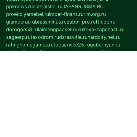
ppknews.ru
cult-alshei.ru
JAPANRUSSIA.RU
proekciyamebel.ru
imper-finans.ru
rim.org.ru
glamourai.ru
brassminus.ru
zabor-pro.ru
ftn.pp.ru
dorogoe58.ru
laimengpacker.ru
kuzova-zapchasti.ru
sageerp.ru
taxodrom.ru
dsrazvitie.ru
hardcity.net.ru
ratinghomegames.ru
topservice25.ru
gubernyan.ru
gtglasslined.ru
ii4.ru
tssport.spb.ru
andorra24.com
blackwallstreet.ru
oboimos.ru
optim-doors.com.ru
ikuch.ru
nycr.org.ru
npa21.ru
vremya-ch.spb.ru
desert000.ru
ivtorgi.ru
ifiori.ru
catalog-statei.ru
dcv.org.ru
spetsmaster174.ru
ipkameryhiseeu.ru
dum26.ru
ruspol.spb.ru
fr-opendp.ru
kam-solnyshko.ru
cheyenne-arapaho.ru
sevzapmetal.spb.ru
ted-lapidus.spb.ru
parasite-eliminator.ru
sigma-complete.ru
modernworld.ru
dama-moda.ru
eholot-group.ru
sk-nvkz.ru
DRONGOLD.RU
democratia2.ru
i-farmer.ru
mass-sport.org
jablonex.spb.ru
bookmess.ru
linkword.ru