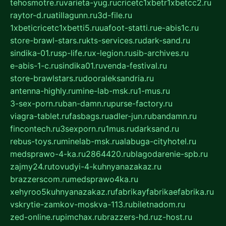
tehosmotre.ru
varieta-yug.ru
cricetc1xbetr1xbetcc2.ru
raytor-d.ru
atillagunn.ru
3d-file.ru
1xbeticricetc1xbetti5.ru
uafoot-statti.ru
e-abis1c.ru
store-brawl-stars.ru
kts-services.ru
dark-sand.ru
sindika-01.ru
sp-life.ru
x-legion.ru
sib-archives.ru
e-abis-1-c.ru
sindika01.ru
venda-festival.ru
store-brawlstars.ru
dooraleksandria.ru
antenna-highly.ru
mine-lab-msk.ru
1-mus.ru
3-sex-porn.ru
ban-damn.ru
purse-factory.ru
viagra-tablet.ru
fasbags.ru
adler-jun.ru
bandamn.ru
fincontech.ru
3sexporn.ru
1mus.ru
darksand.ru
rebus-toys.ru
minelab-msk.ru
alabuga-cityhotel.ru
medsprawo-4-ka.ru
2864420.ru
blagodarenie-spb.ru
zajmy24.ru
tovudyi-4-kuhnyanazakaz.ru
brazzerscom.ru
medsprawo4ka.ru
xehyroo5kuhnyanazakaz.ru
fabrikayfabrikaefabrika.ru
vskrytie-zamkov-moskva-113.ru
biletnadom.ru
zed-online.ru
pimchax.ru
brazzers-hd.ru
z-host.ru