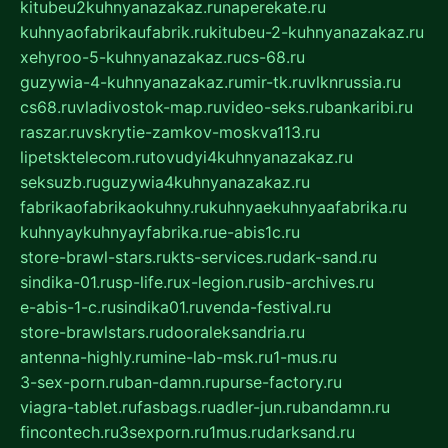
kitubeu2kuhnyanazakaz.ru
naperekate.ru
kuhnyaofabrikaufabrik.ru
kitubeu-2-kuhnyanazakaz.ru
xehyroo-5-kuhnyanazakaz.ru
cs-68.ru
guzywia-4-kuhnyanazakaz.ru
mir-tk.ru
vlknrussia.ru
cs68.ru
vladivostok-map.ru
video-seks.ru
bankaribi.ru
raszar.ru
vskrytie-zamkov-moskva113.ru
lipetsktelecom.ru
tovudyi4kuhnyanazakaz.ru
seksuzb.ru
guzywia4kuhnyanazakaz.ru
fabrikaofabrikaokuhny.ru
kuhnyaekuhnyaafabrika.ru
kuhnyaykuhnyayfabrika.ru
e-abis1c.ru
store-brawl-stars.ru
kts-services.ru
dark-sand.ru
sindika-01.ru
sp-life.ru
x-legion.ru
sib-archives.ru
e-abis-1-c.ru
sindika01.ru
venda-festival.ru
store-brawlstars.ru
dooraleksandria.ru
antenna-highly.ru
mine-lab-msk.ru
1-mus.ru
3-sex-porn.ru
ban-damn.ru
purse-factory.ru
viagra-tablet.ru
fasbags.ru
adler-jun.ru
bandamn.ru
fincontech.ru
3sexporn.ru
1mus.ru
darksand.ru