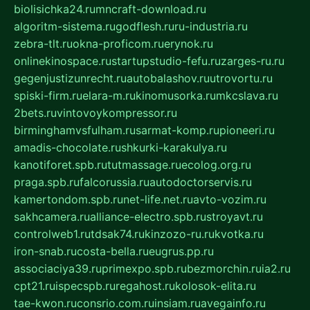
biolisichka24.ru
mncraft-download.ru
algoritm-sistema.ru
godflesh.ru
ru-industria.ru
zebra-tlt.ru
okna-proficom.ru
erynok.ru
onlinekinospace.ru
startupstudio-fefu.ru
zarges-ru.ru
gegenjustizunrecht.ru
autobalashov.ru
utrovortu.ru
spiski-firm.ru
elara-m.ru
kinomusorka.ru
mkcslava.ru
2bets.ru
vintovoykompressor.ru
birminghamvsfulham.ru
sarmat-komp.ru
pioneeri.ru
amadis-chocolate.ru
shkurki-karakulya.ru
kanotiforet.spb.ru
tutmassage.ru
ecolog.org.ru
praga.spb.ru
falcorussia.ru
autodoctorservis.ru
kamertondom.spb.ru
net-life.net.ru
avto-vozim.ru
sakhcamera.ru
alliance-electro.spb.ru
stroyavt.ru
controlweb1.ru
tdsak74.ru
kinzozo-ru.ru
kvotka.ru
iron-snab.ru
costa-bella.ru
eugrus.pp.ru
associaciya39.ru
primexpo.spb.ru
bezmorchin.ru
ia2.ru
cpt21.ru
ispecspb.ru
regahost.ru
kolosok-elita.ru
tae-kwon.ru
consrio.com.ru
insiam.ru
avegainfo.ru