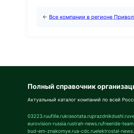
←
Все компании в регионе Приво
Полный справочник организац
Актуальный каталог компаний по всей Рос
03223.ru
ufille.ru
krasotata.ru
prazdnikdushi.ru
v
eurovision-russia.ru
strah-news.ru
freeride-team
bud-em-znakomye.ru
a-cdc.ru
elektrostal-news.