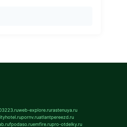
03223.ru
web-explore.ru
rastenuya.ru
tyhotel.ru
pornv.ru
atlantpereezd.ru
b.ru
fpodaso.ru
emfire.ru
pro-otdelky.ru