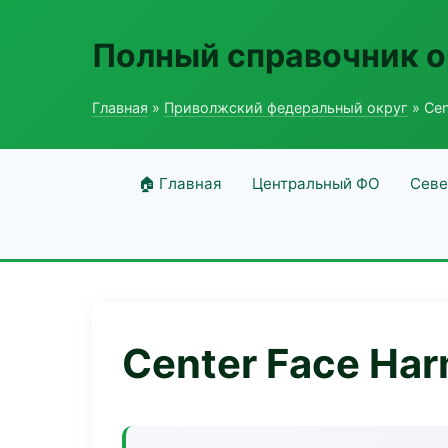
Полный справочник о
Главная
»
Приволжский федеральный округ
» Cen
🏠 Главная
Центральный ФО
Севе
Center Face Ha