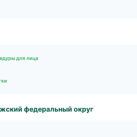
цедуры для лица
тки
лжский федеральный округ