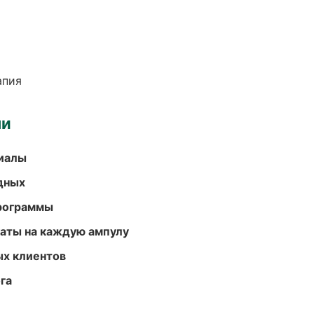
апия
ми
риалы
одных
программы
аты на каждую ампулу
ых клиентов
га