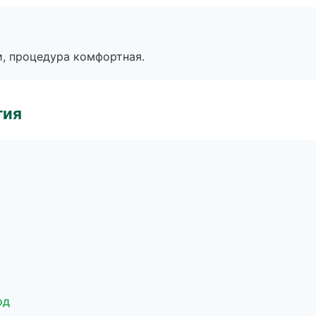
, процедура комфортная.
гия
од