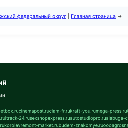
лжский федеральный округ
|
Главная страница
→
ий
сии
eetbox.ru
cinemapost.ru
ciam-fr.ru
kraft-you.ru
mega-press.ru
.ru
itrack-24.ru
sexshopexpress.ru
autostudiopro.ru
alabuga-ci
ru
korolevremont-market.ru
budem-znakomye.ru
oooagrosna