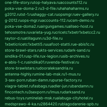
one-life-story.ru
top-halyava.ru
accounts112.ru
poka-vse-doma-2.ru
3-d-file.ru
hahahaharms.ru
g2012.ru
tst-1.ru
shaggy-cat.ru
opsmgr.ru
ev-gallery.ru
g-2012.ru
ops-mgr.ru
accounts-112.ru
csm-demo.ru
poka-vse-doma2.ru
airgungames.ru
allseo-host.ru
tehosmotre.ru
varieta-yug.ru
cricetc1xbetr1xbetcc2.ru
raytor-d.ru
atillagunn.ru
3d-file.ru
1xbeticricetc1xbetti5.ru
uafoot-statti.ru
e-abis1c.ru
store-brawl-stars.ru
kts-services.ru
dark-sand.ru
sindika-01.ru
sp-life.ru
x-legion.ru
sib-archives.ru
e-abis-1-c.ru
sindika01.ru
venda-festival.ru
store-brawlstars.ru
dooraleksandria.ru
antenna-highly.ru
mine-lab-msk.ru
1-mus.ru
3-sex-porn.ru
ban-damn.ru
purse-factory.ru
viagra-tablet.ru
fasbags.ru
adler-jun.ru
bandamn.ru
fincontech.ru
3sexporn.ru
1mus.ru
darksand.ru
rebus-toys.ru
minelab-msk.ru
alabuga-cityhotel.ru
medsprawo-4-ka.ru
2864420.ru
blagodarenie-spb.ru