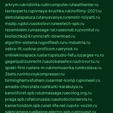
arkrym.ru
kristinita.ru
dircomputer.ru
healthenter.ru
textexperts.ru
pivnaya-kruzhka.ru
kinofilmy-2021.ru
demolalapaluza.ru
tanyavanya.ru
remstir-tolyatti.ru
msdip.ru
jdol.ru
sokolovr.ru
newtech-spb.ru
rezemkleim.ru
massage-tai.ru
seonub.ru
zvonitut.ru
biolisichka24.ru
mncraft-download.ru
algoritm-sistema.ru
godflesh.ru
ru-industria.ru
zebra-tlt.ru
okna-proficom.ru
erynok.ru
onlinekinospace.ru
startupstudio-fefu.ru
zarges-ru.ru
gegenjustizunrecht.ru
autobalashov.ru
utrovortu.ru
spiski-firm.ru
elara-m.ru
kinomusorka.ru
mkcslava.ru
2bets.ru
vintovoykompressor.ru
birminghamvsfulham.ru
sarmat-komp.ru
pioneeri.ru
amadis-chocolate.ru
shkurki-karakulya.ru
kanotiforet.spb.ru
tutmassage.ru
ecolog.org.ru
praga.spb.ru
falcorussia.ru
autodoctorservis.ru
kamertondom.spb.ru
net-life.net.ru
avto-vozim.ru
sakhcamera.ru
alliance-electro.spb.ru
stroyavt.ru