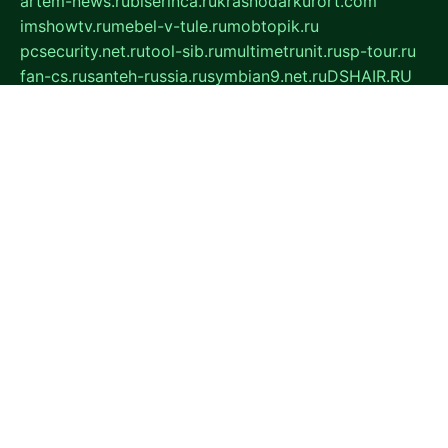
artem-news.ru
biserinca.ru
krasnodarkurort.com
imshowtv.ru
mebel-v-tule.ru
mobtopik.ru
pcsecurity.net.ru
tool-sib.ru
multimetrunit.ru
sp-tour.ru
fan-cs.ru
santeh-russia.ru
symbian9.net.ru
DSHAIR.RU
tmmotors.spb.ru
xjocuricopii.com
musavtomat.msk.ru
obustrojdom.ru
sovetcik.ru
ybaranovskaya.ru
ppknews.ru
cult-alshei.ru
JAPANRUSSIA.RU
proekciyamebel.ru
imper-finans.ru
rim.org.ru
glamourai.ru
brassminus.ru
zabor-pro.ru
ftn.pp.ru
dorogoe58.ru
laimengpacker.ru
kuzova-zapchasti.ru
sageerp.ru
taxodrom.ru
dsrazvitie.ru
hardcity.net.ru
ratinghomegames.ru
topservice25.ru
gubernyan.ru
gtglasslined.ru
ii4.ru
tssport.spb.ru
andorra24.com
blackwallstreet.ru
oboimos.ru
optim-doors.com.ru
ikuch.ru
nycr.org.ru
npa21.ru
vremya-ch.spb.ru
desert000.ru
ivtorgi.ru
ifiori.ru
catalog-statei.ru
dcv.org.ru
spetsmaster174.ru
ipkameryhiseeu.ru
dum26.ru
ruspol.spb.ru
fr-opendp.ru
kam-solnyshko.ru