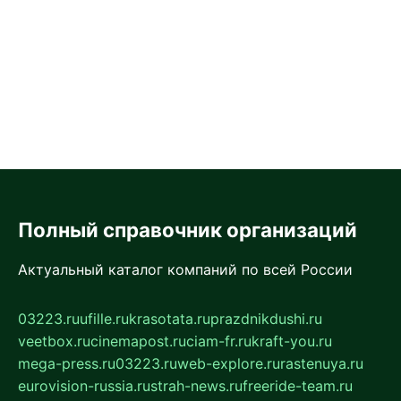
Полный справочник организаций
Актуальный каталог компаний по всей России
03223.ru
ufille.ru
krasotata.ru
prazdnikdushi.ru
veetbox.ru
cinemapost.ru
ciam-fr.ru
kraft-you.ru
mega-press.ru
03223.ru
web-explore.ru
rastenuya.ru
eurovision-russia.ru
strah-news.ru
freeride-team.ru