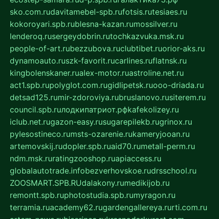
sko.com.ru
davitamebel-spb.ru
fotsis.ru
tesiaes.ru
kokoroyari.spb.ru
blesna-kazan.ru
mossilver.ru
lenderoq.ru
sergeydobrin.ru
tochkazvuka.msk.ru
people-of-art.ru
bezzubova.ru
clubtibet.ru
orior-aks.ru
dynamoauto.ru
szk-favorit.ru
carlines.ru
flatnsk.ru
kingbolenskaner.ru
alex-motor.ru
astroline.net.ru
act1.spb.ru
polyglot.com.ru
gidlipetsk.ru
ooo-driada.ru
detsad125.ru
mir-zdoroviya.ru
bruslanovo.ru
siterem.ru
council.spb.ru
лодкипатриот.рф
kafekolizey.ru
iclub.net.ru
gazon-easy.ru
sugarepilekb.ru
grinox.ru
pylesostineco.ru
msts-ozarenie.ru
kameryjooan.ru
artemovskij.ru
dopler.spb.ru
aid70.ru
metall-perm.ru
ndm.msk.ru
ratingzooshop.ru
apiaccess.ru
globalautotrade.info
bezverhovskoe.ru
drsschool.ru
ZOOSMART.SPB.RU
dalakony.ru
medikijob.ru
remontt.spb.ru
photostudia.spb.ru
myragon.ru
terramia.ru
academy62.ru
gardengallereya.ru
rti.com.ru