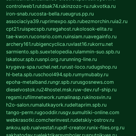
controlweb1.ru
tdsak74.ru
kinzozo-ru.ru
kvotka.ru
iron-snab.ru
costa-bella.ru
eugrus.pp.ru
associaciya39.ru
primexpo.spb.ru
bezmorchin.ru
ia2.ru
cpt21.ru
ispecspb.ru
regahost.ru
kolosok-elita.ru
tae-kwon.ru
consrio.com.ru
insiam.ru
avegainfo.ru
archery161.ru
bigencyclica.ru
vlast16.ru
korru.net
sarmiento.spb.su
extelopedia.ru
lammin-suo.spb.ru
iskatour.spb.ru
snpi.org.ru
running-line.ru
krygeva-spa.ru
chel.net.ru
rust-loco.ru
dugshop.ru
hl-beta.spb.ru
school494.spb.ru
mymubaby.ru
epoha-metalband.ru
ngr.spb.ru
rusgosnews.com
dieselvostok.ru
24hostel.msk.ru
w-dev.ru
f-ship.ru
regsmi.ru
filmnetwork.ru
malinasp.ru
kinosvin.ru
h2o-salon.ru
malutkayork.ru
deltaprim.spb.ru
tango-perm.ru
gooddir.ru
sgv.su
multiki-online.com
webkrasotki.com
cherinvest.ru
detskiy-ostrov.ru
ankou.spb.ru
alvesta1.ru
pdf-creator.ru
nix-files.org.ru
sakhatoday.ru
elektrikersymboler.ru
sputnikyes.ru