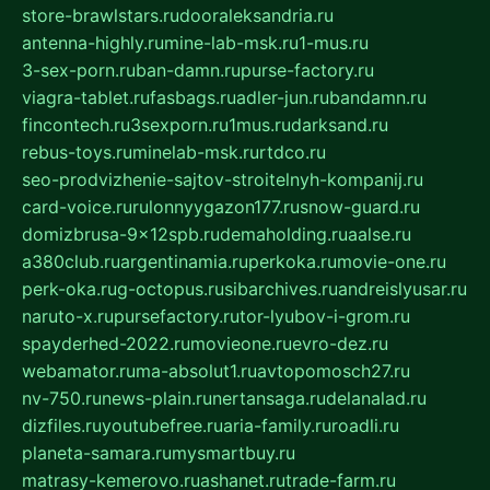
store-brawlstars.ru
dooraleksandria.ru
antenna-highly.ru
mine-lab-msk.ru
1-mus.ru
3-sex-porn.ru
ban-damn.ru
purse-factory.ru
viagra-tablet.ru
fasbags.ru
adler-jun.ru
bandamn.ru
fincontech.ru
3sexporn.ru
1mus.ru
darksand.ru
rebus-toys.ru
minelab-msk.ru
rtdco.ru
seo-prodvizhenie-sajtov-stroitelnyh-kompanij.ru
card-voice.ru
rulonnyygazon177.ru
snow-guard.ru
domizbrusa-9x12spb.ru
demaholding.ru
aalse.ru
a380club.ru
argentinamia.ru
perkoka.ru
movie-one.ru
perk-oka.ru
g-octopus.ru
sibarchives.ru
andreislyusar.ru
naruto-x.ru
pursefactory.ru
tor-lyubov-i-grom.ru
spayderhed-2022.ru
movieone.ru
evro-dez.ru
webamator.ru
ma-absolut1.ru
avtopomosch27.ru
nv-750.ru
news-plain.ru
nertansaga.ru
delanalad.ru
dizfiles.ru
youtubefree.ru
aria-family.ru
roadli.ru
planeta-samara.ru
mysmartbuy.ru
matrasy-kemerovo.ru
ashanet.ru
trade-farm.ru