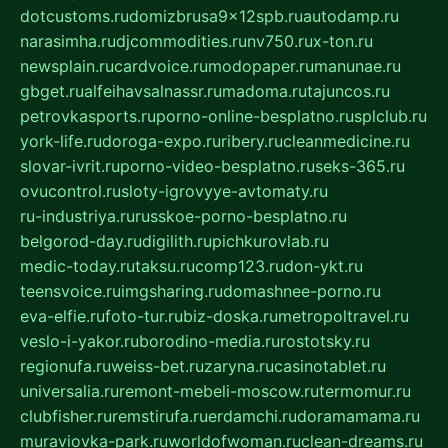
dotcustoms.ru
domizbrusa9x12spb.ru
autodamp.ru
narasimha.ru
djcommodities.ru
nv750.ru
x-ton.ru
newsplain.ru
cardvoice.ru
modopaper.ru
manunae.ru
gbget.ru
alfeihavsalnassr.ru
madoma.ru
tajuncos.ru
petrovkasports.ru
porno-online-besplatno.ru
splclub.ru
york-life.ru
doroga-expo.ru
ribery.ru
cleanmedicine.ru
slovar-ivrit.ru
porno-video-besplatno.ru
seks-365.ru
ovucontrol.ru
sloty-igrovyye-avtomaty.ru
ru-industriya.ru
russkoe-porno-besplatno.ru
belgorod-day.ru
digilith.ru
pichkurovlab.ru
medic-today.ru
taksu.ru
comp123.ru
don-ykt.ru
teensvoice.ru
imgsharing.ru
domashnee-porno.ru
eva-elfie.ru
foto-tur.ru
biz-doska.ru
metropoltravel.ru
veslo-i-yakor.ru
borodino-media.ru
rostotsky.ru
regionufa.ru
weiss-bet.ru
zaryna.ru
casinotablet.ru
universalia.ru
remont-mebeli-moscow.ru
termomur.ru
clubfisher.ru
remstirufa.ru
erdamchi.ru
doramamama.ru
muraviovka-park.ru
worldofwoman.ru
clean-dreams.ru