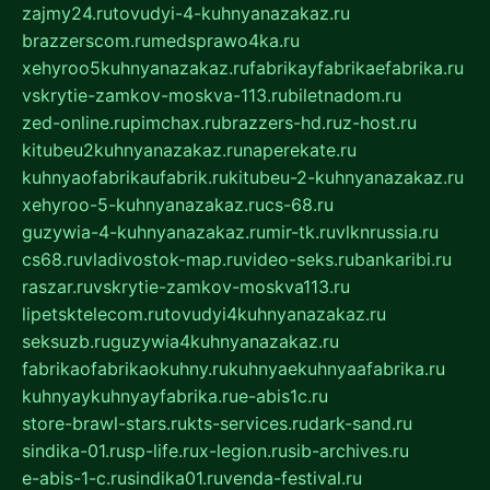
zajmy24.ru
tovudyi-4-kuhnyanazakaz.ru
brazzerscom.ru
medsprawo4ka.ru
xehyroo5kuhnyanazakaz.ru
fabrikayfabrikaefabrika.ru
vskrytie-zamkov-moskva-113.ru
biletnadom.ru
zed-online.ru
pimchax.ru
brazzers-hd.ru
z-host.ru
kitubeu2kuhnyanazakaz.ru
naperekate.ru
kuhnyaofabrikaufabrik.ru
kitubeu-2-kuhnyanazakaz.ru
xehyroo-5-kuhnyanazakaz.ru
cs-68.ru
guzywia-4-kuhnyanazakaz.ru
mir-tk.ru
vlknrussia.ru
cs68.ru
vladivostok-map.ru
video-seks.ru
bankaribi.ru
raszar.ru
vskrytie-zamkov-moskva113.ru
lipetsktelecom.ru
tovudyi4kuhnyanazakaz.ru
seksuzb.ru
guzywia4kuhnyanazakaz.ru
fabrikaofabrikaokuhny.ru
kuhnyaekuhnyaafabrika.ru
kuhnyaykuhnyayfabrika.ru
e-abis1c.ru
store-brawl-stars.ru
kts-services.ru
dark-sand.ru
sindika-01.ru
sp-life.ru
x-legion.ru
sib-archives.ru
e-abis-1-c.ru
sindika01.ru
venda-festival.ru