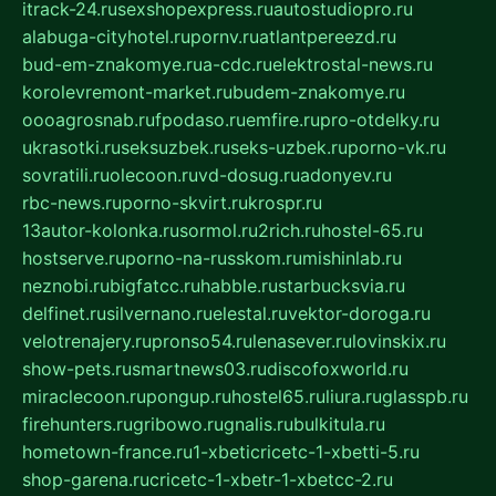
itrack-24.ru
sexshopexpress.ru
autostudiopro.ru
alabuga-cityhotel.ru
pornv.ru
atlantpereezd.ru
bud-em-znakomye.ru
a-cdc.ru
elektrostal-news.ru
korolevremont-market.ru
budem-znakomye.ru
oooagrosnab.ru
fpodaso.ru
emfire.ru
pro-otdelky.ru
ukrasotki.ru
seksuzbek.ru
seks-uzbek.ru
porno-vk.ru
sovratili.ru
olecoon.ru
vd-dosug.ru
adonyev.ru
rbc-news.ru
porno-skvirt.ru
krospr.ru
13autor-kolonka.ru
sormol.ru
2rich.ru
hostel-65.ru
hostserve.ru
porno-na-russkom.ru
mishinlab.ru
neznobi.ru
bigfatcc.ru
habble.ru
starbucksvia.ru
delfinet.ru
silvernano.ru
elestal.ru
vektor-doroga.ru
velotrenajery.ru
pronso54.ru
lenasever.ru
lovinskix.ru
show-pets.ru
smartnews03.ru
discofoxworld.ru
miraclecoon.ru
pongup.ru
hostel65.ru
liura.ru
glasspb.ru
firehunters.ru
gribowo.ru
gnalis.ru
bulkitula.ru
hometown-france.ru
1-xbeticricetc-1-xbetti-5.ru
shop-garena.ru
cricetc-1-xbetr-1-xbetcc-2.ru