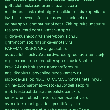
golf2club.msk.ru
aeforums.ru
zallclub.ru
multimodal.msk.ru
habaigry.ru
haikko.ru
sobakopedia.ru
isz-fest.ru
ewnc.info
screensaver-clock.net.ru
volnav.spb.ru
comnat.ru
npf.net.ru
7bit.pp.ru
kalugatur.ru
tesiaes.ru
card.com.ru
kazanka.spb.ru
gildiya-kuznecov.ru
kameryboavision.ru
griffoncom.spb.ru
fabrika-emotsiy.ru
PARK-MATROSOVA.RU
agat.spb.ru
avtoyurist-moskva1.ru
hardware.org.ru
схема-авто.рф
dg-lab.ru
angrup.ru
recruiter.spb.ru
music8.spb.ru
krsk124.ru
kubok.spb.ru
romanofforex.ru
analitikaplus.ru
spyonline.ru
zosikamery.ru
sloboda-ural.pp.ru
AUTO-COM.SU
hohota.net
alimy.ru
online-z.com
aromat-vostoka.ru
otdelkaexp.ru
mobilvest.ru
bbd.net.ru
mebelshop.msk.ru
smp-forum.ru
bastion-td.ru
kosmoscreative.ru
avrmotors.ru
art-galadesign.ru
tiffany-c.ru
ecostep-samara.ru
d-p.spb.ru
галактика73.рф