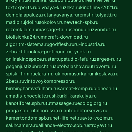
arkrym.ru
kristinita.ru
dircomputer.ru
healthenter.ru
textexperts.ru
pivnaya-kruzhka.ru
kinofilmy-2021.ru
demolalapaluza.ru
tanyavanya.ru
remstir-tolyatti.ru
msdip.ru
jdol.ru
sokolovr.ru
newtech-spb.ru
rezemkleim.ru
massage-tai.ru
seonub.ru
zvonitut.ru
biolisichka24.ru
mncraft-download.ru
algoritm-sistema.ru
godflesh.ru
ru-industria.ru
zebra-tlt.ru
okna-proficom.ru
erynok.ru
onlinekinospace.ru
startupstudio-fefu.ru
zarges-ru.ru
gegenjustizunrecht.ru
autobalashov.ru
utrovortu.ru
spiski-firm.ru
elara-m.ru
kinomusorka.ru
mkcslava.ru
2bets.ru
vintovoykompressor.ru
birminghamvsfulham.ru
sarmat-komp.ru
pioneeri.ru
amadis-chocolate.ru
shkurki-karakulya.ru
kanotiforet.spb.ru
tutmassage.ru
ecolog.org.ru
praga.spb.ru
falcorussia.ru
autodoctorservis.ru
kamertondom.spb.ru
net-life.net.ru
avto-vozim.ru
sakhcamera.ru
alliance-electro.spb.ru
stroyavt.ru