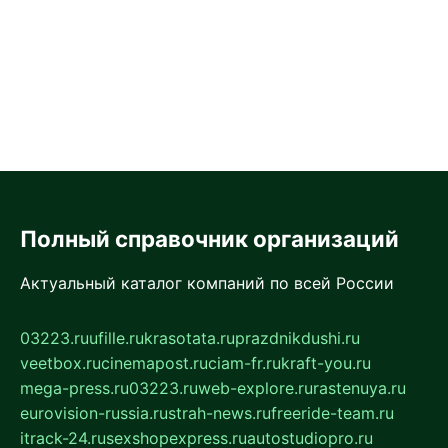
Полный справочник организаций
Актуальный каталог компаний по всей России
03223.ru
ufille.ru
krasotata.ru
prazdnikdushi.ru
veetbox.ru
cinemapost.ru
ciam-fr.ru
kraft-you.ru
mega-press.ru
03223.ru
web-explore.ru
rastenuya.ru
eurovision-russia.ru
strah-news.ru
freeride-team.ru
itrack-24.ru
sexshopexpress.ru
autostudiopro.ru