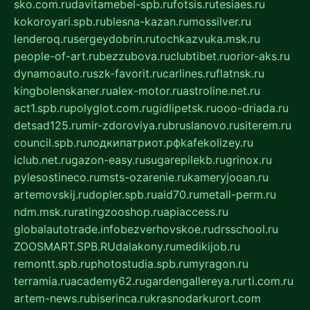
sko.com.ru
davitamebel-spb.ru
fotsis.ru
tesiaes.ru
kokoroyari.spb.ru
blesna-kazan.ru
mossilver.ru
lenderoq.ru
sergeydobrin.ru
tochkazvuka.msk.ru
people-of-art.ru
bezzubova.ru
clubtibet.ru
orior-aks.ru
dynamoauto.ru
szk-favorit.ru
carlines.ru
flatnsk.ru
kingbolenskaner.ru
alex-motor.ru
astroline.net.ru
act1.spb.ru
polyglot.com.ru
gidlipetsk.ru
ooo-driada.ru
detsad125.ru
mir-zdoroviya.ru
bruslanovo.ru
siterem.ru
council.spb.ru
лодкипатриот.рф
kafekolizey.ru
iclub.net.ru
gazon-easy.ru
sugarepilekb.ru
grinox.ru
pylesostineco.ru
msts-ozarenie.ru
kameryjooan.ru
artemovskij.ru
dopler.spb.ru
aid70.ru
metall-perm.ru
ndm.msk.ru
ratingzooshop.ru
apiaccess.ru
globalautotrade.info
bezverhovskoe.ru
drsschool.ru
ZOOSMART.SPB.RU
dalakony.ru
medikijob.ru
remontt.spb.ru
photostudia.spb.ru
myragon.ru
terramia.ru
academy62.ru
gardengallereya.ru
rti.com.ru
artem-news.ru
biserinca.ru
krasnodarkurort.com