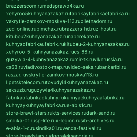
brazzerscom.ru
medsprawo4ka.ru
xehyroo5kuhnyanazakaz.ru
fabrikayfabrikaefabrika.ru
vskrytie-zamkov-moskva-113.ru
biletnadom.ru
zed-online.ru
pimchax.ru
brazzers-hd.ru
z-host.ru
kitubeu2kuhnyanazakaz.ru
naperekate.ru
kuhnyaofabrikaufabrik.ru
kitubeu-2-kuhnyanazakaz.ru
xehyroo-5-kuhnyanazakaz.ru
cs-68.ru
guzywia-4-kuhnyanazakaz.ru
mir-tk.ru
vlknrussia.ru
cs68.ru
vladivostok-map.ru
video-seks.ru
bankaribi.ru
raszar.ru
vskrytie-zamkov-moskva113.ru
lipetsktelecom.ru
tovudyi4kuhnyanazakaz.ru
seksuzb.ru
guzywia4kuhnyanazakaz.ru
fabrikaofabrikaokuhny.ru
kuhnyaekuhnyaafabrika.ru
kuhnyaykuhnyayfabrika.ru
e-abis1c.ru
store-brawl-stars.ru
kts-services.ru
dark-sand.ru
sindika-01.ru
sp-life.ru
x-legion.ru
sib-archives.ru
e-abis-1-c.ru
sindika01.ru
venda-festival.ru
store-brawlstars.ru
dooraleksandria.ru