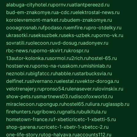
alabuga-cityhotel.ru
pornv.ru
atlantpereezd.ru
bud-em-znakomye.ru
a-cdc.ru
elektrostal-news.ru
korolevremont-market.ru
budem-znakomye.ru
oooagrosnab.ru
fpodaso.ru
emfire.ru
pro-otdelky.ru
ukrasotki.ru
seksuzbek.ru
seks-uzbek.ru
porno-vk.ru
sovratili.ru
olecoon.ru
vd-dosug.ru
adonyev.ru
rbc-news.ru
porno-skvirt.ru
krospr.ru
13autor-kolonka.ru
sormol.ru
2rich.ru
hostel-65.ru
hostserve.ru
porno-na-russkom.ru
mishinlab.ru
neznobi.ru
bigfatcc.ru
habble.ru
starbucksvia.ru
delfinet.ru
silvernano.ru
elestal.ru
vektor-doroga.ru
velotrenajery.ru
pronso54.ru
lenasever.ru
lovinskix.ru
show-pets.ru
smartnews03.ru
discofoxworld.ru
miraclecoon.ru
pongup.ru
hostel65.ru
liura.ru
glasspb.ru
firehunters.ru
gribowo.ru
gnalis.ru
bulkitula.ru
hometown-france.ru
1-xbeticricetc-1-xbetti-5.ru
shop-garena.ru
cricetc-1-xbetr-1-xbetcc-2.ru
one-life-story.ru
top-halyava.ru
accounts112.ru