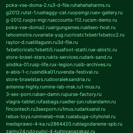
poka-vse-doma-2.ru
3-d-file.ru
hahahaharms.ru
g2012.ru
tst-1.ru
shaggy-cat.ru
opsmgr.ru
ev-gallery.ru
g-2012.ru
ops-mgr.ru
accounts-112.ru
csm-demo.ru
poka-vse-doma2.ru
airgungames.ru
allseo-host.ru
tehosmotre.ru
varieta-yug.ru
cricetc1xbetr1xbetcc2.ru
raytor-d.ru
atillagunn.ru
3d-file.ru
1xbeticricetc1xbetti5.ru
uafoot-statti.ru
e-abis1c.ru
store-brawl-stars.ru
kts-services.ru
dark-sand.ru
sindika-01.ru
sp-life.ru
x-legion.ru
sib-archives.ru
e-abis-1-c.ru
sindika01.ru
venda-festival.ru
store-brawlstars.ru
dooraleksandria.ru
antenna-highly.ru
mine-lab-msk.ru
1-mus.ru
3-sex-porn.ru
ban-damn.ru
purse-factory.ru
viagra-tablet.ru
fasbags.ru
adler-jun.ru
bandamn.ru
fincontech.ru
3sexporn.ru
1mus.ru
darksand.ru
rebus-toys.ru
minelab-msk.ru
alabuga-cityhotel.ru
medsprawo-4-ka.ru
2864420.ru
blagodarenie-spb.ru
zajmy24.ru
tovudyi-4-kuhnyanazakaz.ru