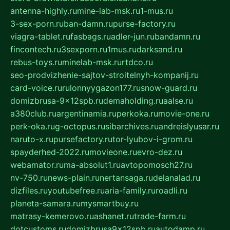
antenna-highly.ru
mine-lab-msk.ru
1-mus.ru
3-sex-porn.ru
ban-damn.ru
purse-factory.ru
viagra-tablet.ru
fasbags.ru
adler-jun.ru
bandamn.ru
fincontech.ru
3sexporn.ru
1mus.ru
darksand.ru
rebus-toys.ru
minelab-msk.ru
rtdco.ru
seo-prodvizhenie-sajtov-stroitelnyh-kompanij.ru
card-voice.ru
rulonnyygazon177.ru
snow-guard.ru
domizbrusa-9x12spb.ru
demaholding.ru
aalse.ru
a380club.ru
argentinamia.ru
perkoka.ru
movie-one.ru
perk-oka.ru
g-octopus.ru
sibarchives.ru
andreislyusar.ru
naruto-x.ru
pursefactory.ru
tor-lyubov-i-grom.ru
spayderhed-2022.ru
movieone.ru
evro-dez.ru
webamator.ru
ma-absolut1.ru
avtopomosch27.ru
nv-750.ru
news-plain.ru
nertansaga.ru
delanalad.ru
dizfiles.ru
youtubefree.ru
aria-family.ru
roadli.ru
planeta-samara.ru
mysmartbuy.ru
matrasy-kemerovo.ru
ashanet.ru
trade-farm.ru
dotcustoms.ru
domizbrusa9x12spb.ru
autodamp.ru