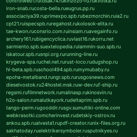
controlweb1.ru
tdsak74.ru
kinzozo-ru.ru
kvotka.ru
iron-snab.ru
costa-bella.ru
eugrus.pp.ru
associaciya39.ru
primexpo.spb.ru
bezmorchin.ru
ia2.ru
cpt21.ru
ispecspb.ru
regahost.ru
kolosok-elita.ru
tae-kwon.ru
consrio.com.ru
insiam.ru
avegainfo.ru
archery161.ru
bigencyclica.ru
vlast16.ru
korru.net
sarmiento.spb.su
extelopedia.ru
lammin-suo.spb.ru
iskatour.spb.ru
snpi.org.ru
running-line.ru
krygeva-spa.ru
chel.net.ru
rust-loco.ru
dugshop.ru
hl-beta.spb.ru
school494.spb.ru
mymubaby.ru
epoha-metalband.ru
ngr.spb.ru
rusgosnews.com
dieselvostok.ru
24hostel.msk.ru
w-dev.ru
f-ship.ru
regsmi.ru
filmnetwork.ru
malinasp.ru
kinosvin.ru
h2o-salon.ru
malutkayork.ru
deltaprim.spb.ru
tango-perm.ru
gooddir.ru
sgv.su
multiki-online.com
webkrasotki.com
cherinvest.ru
detskiy-ostrov.ru
ankou.spb.ru
alvesta1.ru
pdf-creator.ru
nix-files.org.ru
sakhatoday.ru
elektrikersymboler.ru
sputnikyes.ru