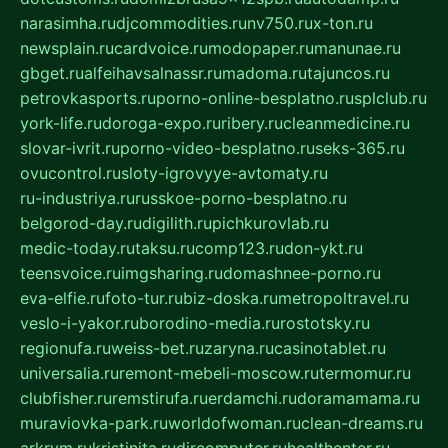
narasimha.ru
djcommodities.ru
nv750.ru
x-ton.ru
newsplain.ru
cardvoice.ru
modopaper.ru
manunae.ru
gbget.ru
alfeihavsalnassr.ru
madoma.ru
tajuncos.ru
petrovkasports.ru
porno-online-besplatno.ru
splclub.ru
york-life.ru
doroga-expo.ru
ribery.ru
cleanmedicine.ru
slovar-ivrit.ru
porno-video-besplatno.ru
seks-365.ru
ovucontrol.ru
sloty-igrovyye-avtomaty.ru
ru-industriya.ru
russkoe-porno-besplatno.ru
belgorod-day.ru
digilith.ru
pichkurovlab.ru
medic-today.ru
taksu.ru
comp123.ru
don-ykt.ru
teensvoice.ru
imgsharing.ru
domashnee-porno.ru
eva-elfie.ru
foto-tur.ru
biz-doska.ru
metropoltravel.ru
veslo-i-yakor.ru
borodino-media.ru
rostotsky.ru
regionufa.ru
weiss-bet.ru
zaryna.ru
casinotablet.ru
universalia.ru
remont-mebeli-moscow.ru
termomur.ru
clubfisher.ru
remstirufa.ru
erdamchi.ru
doramamama.ru
muraviovka-park.ru
worldofwoman.ru
clean-dreams.ru