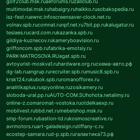
golf2club.msk.ru
aeforums.ru
zallclub.ru
multimodal.msk.ru
habaigry.ru
haikko.ru
sobakopedia.ru
isz-fest.ru
ewnc.info
screensaver-clock.net.ru
volnav.spb.ru
comnat.ru
npf.net.ru
7bit.pp.ru
kalugatur.ru
tesiaes.ru
card.com.ru
kazanka.spb.ru
gildiya-kuznecov.ru
kameryboavision.ru
griffoncom.spb.ru
fabrika-emotsiy.ru
PARK-MATROSOVA.RU
agat.spb.ru
avtoyurist-moskva1.ru
hardware.org.ru
схема-авто.рф
dg-lab.ru
angrup.ru
recruiter.spb.ru
music8.spb.ru
krsk124.ru
kubok.spb.ru
romanofforex.ru
analitikaplus.ru
spyonline.ru
zosikamery.ru
sloboda-ural.pp.ru
AUTO-COM.SU
hohota.net
alimy.ru
online-z.com
aromat-vostoka.ru
otdelkaexp.ru
mobilvest.ru
bbd.net.ru
mebelshop.msk.ru
smp-forum.ru
bastion-td.ru
kosmoscreative.ru
avrmotors.ru
art-galadesign.ru
tiffany-c.ru
ecostep-samara.ru
d-p.spb.ru
галактика73.рф