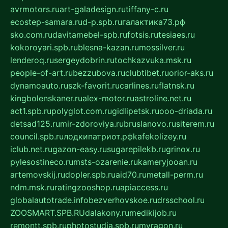
avrmotors.ru
art-galadesign.ru
tiffany-c.ru
ecostep-samara.ru
d-p.spb.ru
галактика73.рф
sko.com.ru
davitamebel-spb.ru
fotsis.ru
tesiaes.ru
kokoroyari.spb.ru
blesna-kazan.ru
mossilver.ru
lenderoq.ru
sergeydobrin.ru
tochkazvuka.msk.ru
people-of-art.ru
bezzubova.ru
clubtibet.ru
orior-aks.ru
dynamoauto.ru
szk-favorit.ru
carlines.ru
flatnsk.ru
kingbolenskaner.ru
alex-motor.ru
astroline.net.ru
act1.spb.ru
polyglot.com.ru
gidlipetsk.ru
ooo-driada.ru
detsad125.ru
mir-zdoroviya.ru
bruslanovo.ru
siterem.ru
council.spb.ru
лодкипатриот.рф
kafekolizey.ru
iclub.net.ru
gazon-easy.ru
sugarepilekb.ru
grinox.ru
pylesostineco.ru
msts-ozarenie.ru
kameryjooan.ru
artemovskij.ru
dopler.spb.ru
aid70.ru
metall-perm.ru
ndm.msk.ru
ratingzooshop.ru
apiaccess.ru
globalautotrade.info
bezverhovskoe.ru
drsschool.ru
ZOOSMART.SPB.RU
dalakony.ru
medikijob.ru
remontt.spb.ru
photostudia.spb.ru
myragon.ru