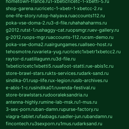
hometown-france.ru
1-xbeticricetc-1-xbetti-5.ru
shop-garena.ru
cricetc-1-xbetr-1-xbetcc-2.ru
one-life-story.ru
top-halyava.ru
accounts112.ru
poka-vse-doma-2.ru
3-d-file.ru
hahahaharms.ru
g2012.ru
tst-1.ru
shaggy-cat.ru
opsmgr.ru
ev-gallery.ru
g-2012.ru
ops-mgr.ru
accounts-112.ru
csm-demo.ru
poka-vse-doma2.ru
airgungames.ru
allseo-host.ru
tehosmotre.ru
varieta-yug.ru
cricetc1xbetr1xbetcc2.ru
raytor-d.ru
atillagunn.ru
3d-file.ru
1xbeticricetc1xbetti5.ru
uafoot-statti.ru
e-abis1c.ru
store-brawl-stars.ru
kts-services.ru
dark-sand.ru
sindika-01.ru
sp-life.ru
x-legion.ru
sib-archives.ru
e-abis-1-c.ru
sindika01.ru
venda-festival.ru
store-brawlstars.ru
dooraleksandria.ru
antenna-highly.ru
mine-lab-msk.ru
1-mus.ru
3-sex-porn.ru
ban-damn.ru
purse-factory.ru
viagra-tablet.ru
fasbags.ru
adler-jun.ru
bandamn.ru
fincontech.ru
3sexporn.ru
1mus.ru
darksand.ru