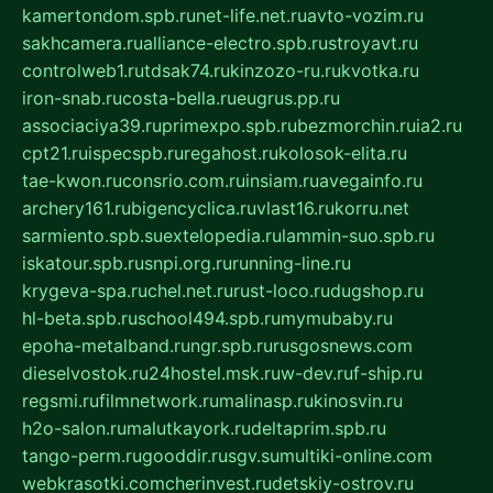
kamertondom.spb.ru
net-life.net.ru
avto-vozim.ru
sakhcamera.ru
alliance-electro.spb.ru
stroyavt.ru
controlweb1.ru
tdsak74.ru
kinzozo-ru.ru
kvotka.ru
iron-snab.ru
costa-bella.ru
eugrus.pp.ru
associaciya39.ru
primexpo.spb.ru
bezmorchin.ru
ia2.ru
cpt21.ru
ispecspb.ru
regahost.ru
kolosok-elita.ru
tae-kwon.ru
consrio.com.ru
insiam.ru
avegainfo.ru
archery161.ru
bigencyclica.ru
vlast16.ru
korru.net
sarmiento.spb.su
extelopedia.ru
lammin-suo.spb.ru
iskatour.spb.ru
snpi.org.ru
running-line.ru
krygeva-spa.ru
chel.net.ru
rust-loco.ru
dugshop.ru
hl-beta.spb.ru
school494.spb.ru
mymubaby.ru
epoha-metalband.ru
ngr.spb.ru
rusgosnews.com
dieselvostok.ru
24hostel.msk.ru
w-dev.ru
f-ship.ru
regsmi.ru
filmnetwork.ru
malinasp.ru
kinosvin.ru
h2o-salon.ru
malutkayork.ru
deltaprim.spb.ru
tango-perm.ru
gooddir.ru
sgv.su
multiki-online.com
webkrasotki.com
cherinvest.ru
detskiy-ostrov.ru