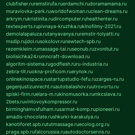
clubfisher.ru
remstirufa.ru
erdamchi.ru
doramamama.ru
muraviovka-park.ru
worldofwoman.ru
clean-dreams.ru
arkrym.ru
kristinita.ru
dircomputer.ru
healthenter.ru
textexperts.ru
pivnaya-kruzhka.ru
kinofilmy-2021.ru
demolalapaluza.ru
tanyavanya.ru
remstir-tolyatti.ru
msdip.ru
jdol.ru
sokolovr.ru
newtech-spb.ru
rezemkleim.ru
massage-tai.ru
seonub.ru
zvonitut.ru
biolisichka24.ru
mncraft-download.ru
algoritm-sistema.ru
godflesh.ru
ru-industria.ru
zebra-tlt.ru
okna-proficom.ru
erynok.ru
onlinekinospace.ru
startupstudio-fefu.ru
zarges-ru.ru
gegenjustizunrecht.ru
autobalashov.ru
utrovortu.ru
spiski-firm.ru
elara-m.ru
kinomusorka.ru
mkcslava.ru
2bets.ru
vintovoykompressor.ru
birminghamvsfulham.ru
sarmat-komp.ru
pioneeri.ru
amadis-chocolate.ru
shkurki-karakulya.ru
kanotiforet.spb.ru
tutmassage.ru
ecolog.org.ru
praga.spb.ru
falcorussia.ru
autodoctorservis.ru