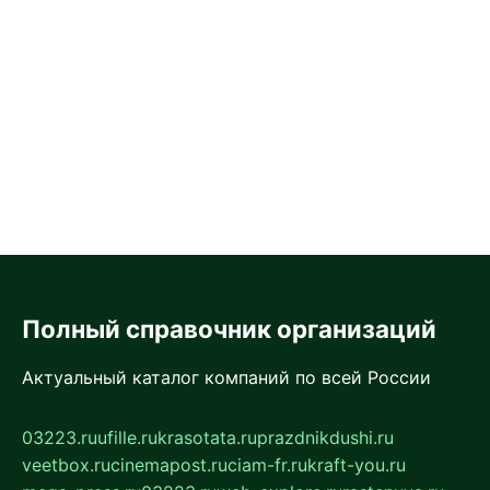
Полный справочник организаций
Актуальный каталог компаний по всей России
03223.ru
ufille.ru
krasotata.ru
prazdnikdushi.ru
veetbox.ru
cinemapost.ru
ciam-fr.ru
kraft-you.ru