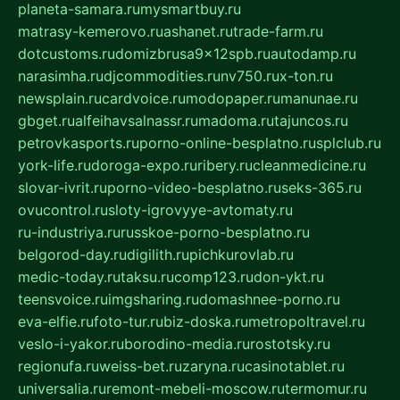
planeta-samara.ru
mysmartbuy.ru
matrasy-kemerovo.ru
ashanet.ru
trade-farm.ru
dotcustoms.ru
domizbrusa9x12spb.ru
autodamp.ru
narasimha.ru
djcommodities.ru
nv750.ru
x-ton.ru
newsplain.ru
cardvoice.ru
modopaper.ru
manunae.ru
gbget.ru
alfeihavsalnassr.ru
madoma.ru
tajuncos.ru
petrovkasports.ru
porno-online-besplatno.ru
splclub.ru
york-life.ru
doroga-expo.ru
ribery.ru
cleanmedicine.ru
slovar-ivrit.ru
porno-video-besplatno.ru
seks-365.ru
ovucontrol.ru
sloty-igrovyye-avtomaty.ru
ru-industriya.ru
russkoe-porno-besplatno.ru
belgorod-day.ru
digilith.ru
pichkurovlab.ru
medic-today.ru
taksu.ru
comp123.ru
don-ykt.ru
teensvoice.ru
imgsharing.ru
domashnee-porno.ru
eva-elfie.ru
foto-tur.ru
biz-doska.ru
metropoltravel.ru
veslo-i-yakor.ru
borodino-media.ru
rostotsky.ru
regionufa.ru
weiss-bet.ru
zaryna.ru
casinotablet.ru
universalia.ru
remont-mebeli-moscow.ru
termomur.ru