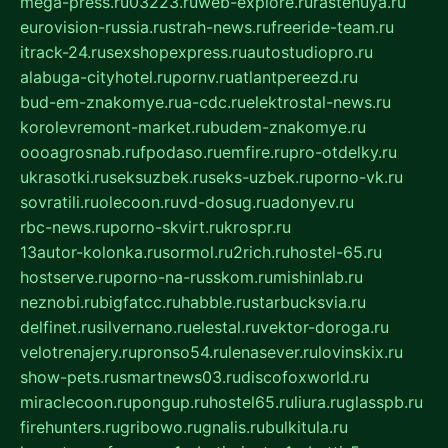
mega-press.ru
03223.ru
web-explore.ru
rastenuya.ru
eurovision-russia.ru
strah-news.ru
freeride-team.ru
itrack-24.ru
sexshopexpress.ru
autostudiopro.ru
alabuga-cityhotel.ru
pornv.ru
atlantpereezd.ru
bud-em-znakomye.ru
a-cdc.ru
elektrostal-news.ru
korolevremont-market.ru
budem-znakomye.ru
oooagrosnab.ru
fpodaso.ru
emfire.ru
pro-otdelky.ru
ukrasotki.ru
seksuzbek.ru
seks-uzbek.ru
porno-vk.ru
sovratili.ru
olecoon.ru
vd-dosug.ru
adonyev.ru
rbc-news.ru
porno-skvirt.ru
krospr.ru
13autor-kolonka.ru
sormol.ru
2rich.ru
hostel-65.ru
hostserve.ru
porno-na-russkom.ru
mishinlab.ru
neznobi.ru
bigfatcc.ru
habble.ru
starbucksvia.ru
delfinet.ru
silvernano.ru
elestal.ru
vektor-doroga.ru
velotrenajery.ru
pronso54.ru
lenasever.ru
lovinskix.ru
show-pets.ru
smartnews03.ru
discofoxworld.ru
miraclecoon.ru
pongup.ru
hostel65.ru
liura.ru
glasspb.ru
firehunters.ru
gribowo.ru
gnalis.ru
bulkitula.ru