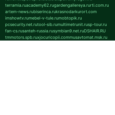
terramia.ru
academy62.ru
gardengallereya.ru
rti.com.ru
artem-news.ru
biserinca.ru
krasnodarkurort.com
imshowtv.ru
mebel-v-tule.ru
mobtopik.ru
pcsecurity.net.ru
tool-sib.ru
multimetrunit.ru
sp-tour.ru
fan-cs.ru
santeh-russia.ru
symbian9.net.ru
DSHAIR.RU
tmmotors.spb.ru
xjocuricopii.com
musavtomat.msk.ru
obustrojdom.ru
sovetcik.ru
ybaranovskaya.ru
ppknews.ru
cult-alshei.ru
JAPANRUSSIA.RU
proekciyamebel.ru
imper-finans.ru
rim.org.ru
glamourai.ru
brassminus.ru
zabor-pro.ru
ftn.pp.ru
dorogoe58.ru
laimengpacker.ru
kuzova-zapchasti.ru
sageerp.ru
taxodrom.ru
dsrazvitie.ru
hardcity.net.ru
ratinghomegames.ru
topservice25.ru
gubernyan.ru
gtglasslined.ru
ii4.ru
tssport.spb.ru
andorra24.com
blackwallstreet.ru
oboimos.ru
optim-doors.com.ru
ikuch.ru
nycr.org.ru
npa21.ru
vremya-ch.spb.ru
desert000.ru
ivtorgi.ru
ifiori.ru
catalog-statei.ru
dcv.org.ru
spetsmaster174.ru
ipkameryhiseeu.ru