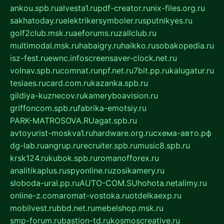
ankou.spb.ru
alvesta1.ru
pdf-creator.ru
nix-files.org.ru
sakhatoday.ru
elektrikersymboler.ru
sputnikyes.ru
golf2club.msk.ru
aeforums.ru
zallclub.ru
multimodal.msk.ru
habaigry.ru
haikko.ru
sobakopedia.ru
isz-fest.ru
ewnc.info
screensaver-clock.net.ru
volnav.spb.ru
comnat.ru
npf.net.ru
7bit.pp.ru
kalugatur.ru
tesiaes.ru
card.com.ru
kazanka.spb.ru
gildiya-kuznecov.ru
kameryboavision.ru
griffoncom.spb.ru
fabrika-emotsiy.ru
PARK-MATROSOVA.RU
agat.spb.ru
avtoyurist-moskva1.ru
hardware.org.ru
схема-авто.рф
dg-lab.ru
angrup.ru
recruiter.spb.ru
music8.spb.ru
krsk124.ru
kubok.spb.ru
romanofforex.ru
analitikaplus.ru
spyonline.ru
zosikamery.ru
sloboda-ural.pp.ru
AUTO-COM.SU
hohota.net
alimy.ru
online-z.com
aromat-vostoka.ru
otdelkaexp.ru
mobilvest.ru
bbd.net.ru
mebelshop.msk.ru
smp-forum.ru
bastion-td.ru
kosmoscreative.ru