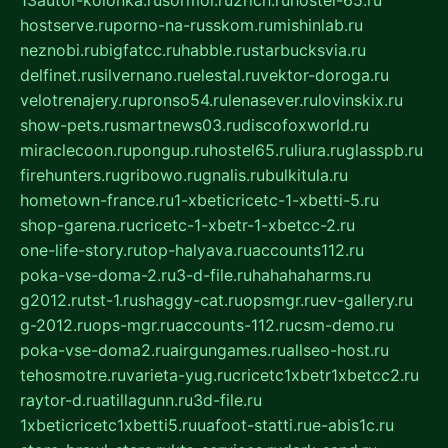
hostserve.ru
porno-na-russkom.ru
mishinlab.ru
neznobi.ru
bigfatcc.ru
habble.ru
starbucksvia.ru
delfinet.ru
silvernano.ru
elestal.ru
vektor-doroga.ru
velotrenajery.ru
pronso54.ru
lenasever.ru
lovinskix.ru
show-pets.ru
smartnews03.ru
discofoxworld.ru
miraclecoon.ru
pongup.ru
hostel65.ru
liura.ru
glasspb.ru
firehunters.ru
gribowo.ru
gnalis.ru
bulkitula.ru
hometown-france.ru
1-xbeticricetc-1-xbetti-5.ru
shop-garena.ru
cricetc-1-xbetr-1-xbetcc-2.ru
one-life-story.ru
top-halyava.ru
accounts112.ru
poka-vse-doma-2.ru
3-d-file.ru
hahahaharms.ru
g2012.ru
tst-1.ru
shaggy-cat.ru
opsmgr.ru
ev-gallery.ru
g-2012.ru
ops-mgr.ru
accounts-112.ru
csm-demo.ru
poka-vse-doma2.ru
airgungames.ru
allseo-host.ru
tehosmotre.ru
varieta-yug.ru
cricetc1xbetr1xbetcc2.ru
raytor-d.ru
atillagunn.ru
3d-file.ru
1xbeticricetc1xbetti5.ru
uafoot-statti.ru
e-abis1c.ru