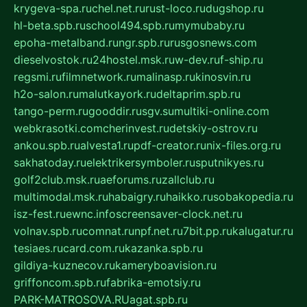
krygeva-spa.ru
chel.net.ru
rust-loco.ru
dugshop.ru
hl-beta.spb.ru
school494.spb.ru
mymubaby.ru
epoha-metalband.ru
ngr.spb.ru
rusgosnews.com
dieselvostok.ru
24hostel.msk.ru
w-dev.ru
f-ship.ru
regsmi.ru
filmnetwork.ru
malinasp.ru
kinosvin.ru
h2o-salon.ru
malutkayork.ru
deltaprim.spb.ru
tango-perm.ru
gooddir.ru
sgv.su
multiki-online.com
webkrasotki.com
cherinvest.ru
detskiy-ostrov.ru
ankou.spb.ru
alvesta1.ru
pdf-creator.ru
nix-files.org.ru
sakhatoday.ru
elektrikersymboler.ru
sputnikyes.ru
golf2club.msk.ru
aeforums.ru
zallclub.ru
multimodal.msk.ru
habaigry.ru
haikko.ru
sobakopedia.ru
isz-fest.ru
ewnc.info
screensaver-clock.net.ru
volnav.spb.ru
comnat.ru
npf.net.ru
7bit.pp.ru
kalugatur.ru
tesiaes.ru
card.com.ru
kazanka.spb.ru
gildiya-kuznecov.ru
kameryboavision.ru
griffoncom.spb.ru
fabrika-emotsiy.ru
PARK-MATROSOVA.RU
agat.spb.ru