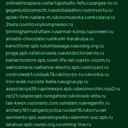
onlinekinospace.ru
startupstudio-fefu.ru
zarges-ru.ru
gegenjustizunrecht.ru
autobalashov.ru
utrovortu.ru
spiski-firm.ru
elara-m.ru
kinomusorka.ru
mkcslava.ru
2bets.ru
vintovoykompressor.ru
birminghamvsfulham.ru
sarmat-komp.ru
pioneeri.ru
amadis-chocolate.ru
shkurki-karakulya.ru
kanotiforet.spb.ru
tutmassage.ru
ecolog.org.ru
praga.spb.ru
falcorussia.ru
autodoctorservis.ru
kamertondom.spb.ru
net-life.net.ru
avto-vozim.ru
sakhcamera.ru
alliance-electro.spb.ru
stroyavt.ru
controlweb1.ru
tdsak74.ru
kinzozo-ru.ru
kvotka.ru
iron-snab.ru
costa-bella.ru
eugrus.pp.ru
associaciya39.ru
primexpo.spb.ru
bezmorchin.ru
ia2.ru
cpt21.ru
ispecspb.ru
regahost.ru
kolosok-elita.ru
tae-kwon.ru
consrio.com.ru
insiam.ru
avegainfo.ru
archery161.ru
bigencyclica.ru
vlast16.ru
korru.net
sarmiento.spb.su
extelopedia.ru
lammin-suo.spb.ru
iskatour.spb.ru
snpi.org.ru
running-line.ru