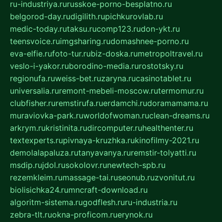
ru-industriya.ru
russkoe-porno-besplatno.ru
belgorod-day.ru
digilith.ru
pichkurovlab.ru
medic-today.ru
taksu.ru
comp123.ru
don-ykt.ru
teensvoice.ru
imgsharing.ru
domashnee-porno.ru
eva-elfie.ru
foto-tur.ru
biz-doska.ru
metropoltravel.ru
veslo-i-yakor.ru
borodino-media.ru
rostotsky.ru
regionufa.ru
weiss-bet.ru
zaryna.ru
casinotablet.ru
universalia.ru
remont-mebeli-moscow.ru
termomur.ru
clubfisher.ru
remstirufa.ru
erdamchi.ru
doramamama.ru
muraviovka-park.ru
worldofwoman.ru
clean-dreams.ru
arkrym.ru
kristinita.ru
dircomputer.ru
healthenter.ru
textexperts.ru
pivnaya-kruzhka.ru
kinofilmy-2021.ru
demolalapaluza.ru
tanyavanya.ru
remstir-tolyatti.ru
msdip.ru
jdol.ru
sokolovr.ru
newtech-spb.ru
rezemkleim.ru
massage-tai.ru
seonub.ru
zvonitut.ru
biolisichka24.ru
mncraft-download.ru
algoritm-sistema.ru
godflesh.ru
ru-industria.ru
zebra-tlt.ru
okna-proficom.ru
erynok.ru