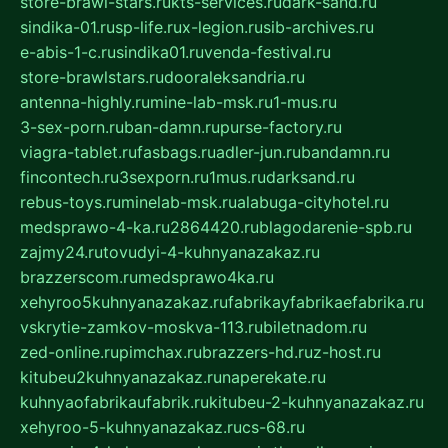
store-brawl-stars.ru
kts-services.ru
dark-sand.ru
sindika-01.ru
sp-life.ru
x-legion.ru
sib-archives.ru
e-abis-1-c.ru
sindika01.ru
venda-festival.ru
store-brawlstars.ru
dooraleksandria.ru
antenna-highly.ru
mine-lab-msk.ru
1-mus.ru
3-sex-porn.ru
ban-damn.ru
purse-factory.ru
viagra-tablet.ru
fasbags.ru
adler-jun.ru
bandamn.ru
fincontech.ru
3sexporn.ru
1mus.ru
darksand.ru
rebus-toys.ru
minelab-msk.ru
alabuga-cityhotel.ru
medsprawo-4-ka.ru
2864420.ru
blagodarenie-spb.ru
zajmy24.ru
tovudyi-4-kuhnyanazakaz.ru
brazzerscom.ru
medsprawo4ka.ru
xehyroo5kuhnyanazakaz.ru
fabrikayfabrikaefabrika.ru
vskrytie-zamkov-moskva-113.ru
biletnadom.ru
zed-online.ru
pimchax.ru
brazzers-hd.ru
z-host.ru
kitubeu2kuhnyanazakaz.ru
naperekate.ru
kuhnyaofabrikaufabrik.ru
kitubeu-2-kuhnyanazakaz.ru
xehyroo-5-kuhnyanazakaz.ru
cs-68.ru