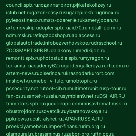
council.spb.ru
лодкипатриот.рф
kafekolizey.ru
iclub.net.ru
gazon-easy.ru
sugarepilekb.ru
grinox.ru
pylesostineco.ru
msts-ozarenie.ru
kameryjooan.ru
artemovskij.ru
dopler.spb.ru
aid70.ru
metall-perm.ru
ndm.msk.ru
ratingzooshop.ru
apiaccess.ru
globalautotrade.info
bezverhovskoe.ru
drsschool.ru
ZOOSMART.SPB.RU
dalakony.ru
medikijob.ru
remontt.spb.ru
photostudia.spb.ru
myragon.ru
terramia.ru
academy62.ru
gardengallereya.ru
rti.com.ru
artem-news.ru
biserinca.ru
krasnodarkurort.com
imshowtv.ru
mebel-v-tule.ru
mobtopik.ru
pcsecurity.net.ru
tool-sib.ru
multimetrunit.ru
sp-tour.ru
fan-cs.ru
santeh-russia.ru
symbian9.net.ru
DSHAIR.RU
tmmotors.spb.ru
xjocuricopii.com
musavtomat.msk.ru
obustrojdom.ru
sovetcik.ru
ybaranovskaya.ru
ppknews.ru
cult-alshei.ru
JAPANRUSSIA.RU
proekciyamebel.ru
imper-finans.ru
rim.org.ru
glamourai.ru
brassminus.ru
zabor-pro.ru
ftn.pp.ru