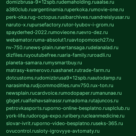
domizbrusa-9x12spb.ru
demaholding.ru
aalse.ru
a380club.ru
argentinamia.ru
perkoka.ru
movie-one.ru
perk-oka.ru
g-octopus.ru
sibarchives.ru
andreislyusar.ru
naruto-x.ru
pursefactory.ru
tor-lyubov-i-grom.ru
spayderhed-2022.ru
movieone.ru
evro-dez.ru
webamator.ru
ma-absolut1.ru
avtopomosch27.ru
nv-750.ru
news-plain.ru
nertansaga.ru
delanalad.ru
dizfiles.ru
youtubefree.ru
aria-family.ru
roadli.ru
planeta-samara.ru
mysmartbuy.ru
matrasy-kemerovo.ru
ashanet.ru
trade-farm.ru
dotcustoms.ru
domizbrusa9x12spb.ru
autodamp.ru
narasimha.ru
djcommodities.ru
nv750.ru
x-ton.ru
newsplain.ru
cardvoice.ru
modopaper.ru
manunae.ru
gbget.ru
alfeihavsalnassr.ru
madoma.ru
tajuncos.ru
petrovkasports.ru
porno-online-besplatno.ru
splclub.ru
york-life.ru
doroga-expo.ru
ribery.ru
cleanmedicine.ru
slovar-ivrit.ru
porno-video-besplatno.ru
seks-365.ru
ovucontrol.ru
sloty-igrovyye-avtomaty.ru