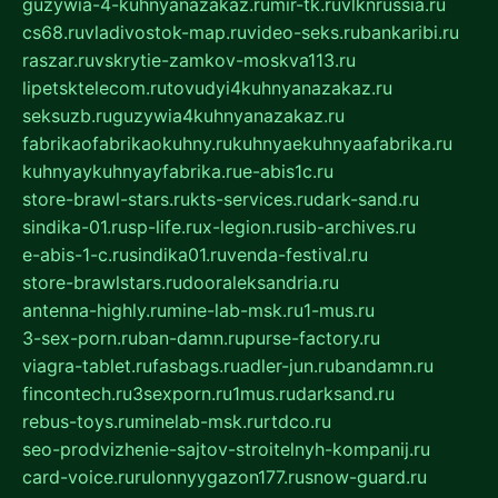
guzywia-4-kuhnyanazakaz.ru
mir-tk.ru
vlknrussia.ru
cs68.ru
vladivostok-map.ru
video-seks.ru
bankaribi.ru
raszar.ru
vskrytie-zamkov-moskva113.ru
lipetsktelecom.ru
tovudyi4kuhnyanazakaz.ru
seksuzb.ru
guzywia4kuhnyanazakaz.ru
fabrikaofabrikaokuhny.ru
kuhnyaekuhnyaafabrika.ru
kuhnyaykuhnyayfabrika.ru
e-abis1c.ru
store-brawl-stars.ru
kts-services.ru
dark-sand.ru
sindika-01.ru
sp-life.ru
x-legion.ru
sib-archives.ru
e-abis-1-c.ru
sindika01.ru
venda-festival.ru
store-brawlstars.ru
dooraleksandria.ru
antenna-highly.ru
mine-lab-msk.ru
1-mus.ru
3-sex-porn.ru
ban-damn.ru
purse-factory.ru
viagra-tablet.ru
fasbags.ru
adler-jun.ru
bandamn.ru
fincontech.ru
3sexporn.ru
1mus.ru
darksand.ru
rebus-toys.ru
minelab-msk.ru
rtdco.ru
seo-prodvizhenie-sajtov-stroitelnyh-kompanij.ru
card-voice.ru
rulonnyygazon177.ru
snow-guard.ru