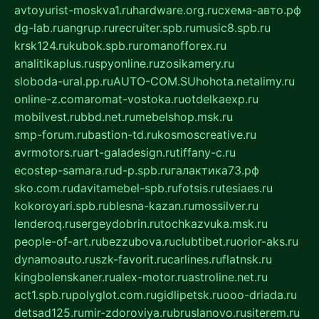
avtoyurist-moskva1.ru
hardware.org.ru
схема-авто.рф
dg-lab.ru
angrup.ru
recruiter.spb.ru
music8.spb.ru
krsk124.ru
kubok.spb.ru
romanofforex.ru
analitikaplus.ru
spyonline.ru
zosikamery.ru
sloboda-ural.pp.ru
AUTO-COM.SU
hohota.net
alimy.ru
online-z.com
aromat-vostoka.ru
otdelkaexp.ru
mobilvest.ru
bbd.net.ru
mebelshop.msk.ru
smp-forum.ru
bastion-td.ru
kosmoscreative.ru
avrmotors.ru
art-galadesign.ru
tiffany-c.ru
ecostep-samara.ru
d-p.spb.ru
галактика73.рф
sko.com.ru
davitamebel-spb.ru
fotsis.ru
tesiaes.ru
kokoroyari.spb.ru
blesna-kazan.ru
mossilver.ru
lenderoq.ru
sergeydobrin.ru
tochkazvuka.msk.ru
people-of-art.ru
bezzubova.ru
clubtibet.ru
orior-aks.ru
dynamoauto.ru
szk-favorit.ru
carlines.ru
flatnsk.ru
kingbolenskaner.ru
alex-motor.ru
astroline.net.ru
act1.spb.ru
polyglot.com.ru
gidlipetsk.ru
ooo-driada.ru
detsad125.ru
mir-zdoroviya.ru
bruslanovo.ru
siterem.ru