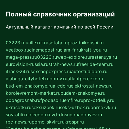
Полный справочник организаций
Актуальный каталог компаний по всей России
03223.ru
ufille.ru
krasotata.ru
prazdnikdushi.ru
veetbox.ru
cinemapost.ru
ciam-fr.ru
kraft-you.ru
mega-press.ru
03223.ru
web-explore.ru
rastenuya.ru
eurovision-russia.ru
strah-news.ru
freeride-team.ru
itrack-24.ru
sexshopexpress.ru
autostudiopro.ru
alabuga-cityhotel.ru
pornv.ru
atlantpereezd.ru
bud-em-znakomye.ru
a-cdc.ru
elektrostal-news.ru
korolevremont-market.ru
budem-znakomye.ru
oooagrosnab.ru
fpodaso.ru
emfire.ru
pro-otdelky.ru
ukrasotki.ru
seksuzbek.ru
seks-uzbek.ru
porno-vk.ru
sovratili.ru
olecoon.ru
vd-dosug.ru
adonyev.ru
rbc-news.ru
porno-skvirt.ru
krospr.ru
13autor-kolonka.ru
sormol.ru
2rich.ru
hostel-65.ru