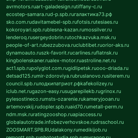
avrmotors.ru
art-galadesign.ru
tiffany-c.ru
ecostep-samara.ru
d-p.spb.ru
галактика73.рф
sko.com.ru
davitamebel-spb.ru
fotsis.ru
tesiaes.ru
kokoroyari.spb.ru
blesna-kazan.ru
mossilver.ru
lenderoq.ru
sergeydobrin.ru
tochkazvuka.msk.ru
people-of-art.ru
bezzubova.ru
clubtibet.ru
orior-aks.ru
dynamoauto.ru
szk-favorit.ru
carlines.ru
flatnsk.ru
kingbolenskaner.ru
alex-motor.ru
astroline.net.ru
act1.spb.ru
polyglot.com.ru
gidlipetsk.ru
ooo-driada.ru
detsad125.ru
mir-zdoroviya.ru
bruslanovo.ru
siterem.ru
council.spb.ru
лодкипатриот.рф
kafekolizey.ru
iclub.net.ru
gazon-easy.ru
sugarepilekb.ru
grinox.ru
pylesostineco.ru
msts-ozarenie.ru
kameryjooan.ru
artemovskij.ru
dopler.spb.ru
aid70.ru
metall-perm.ru
ndm.msk.ru
ratingzooshop.ru
apiaccess.ru
globalautotrade.info
bezverhovskoe.ru
drsschool.ru
ZOOSMART.SPB.RU
dalakony.ru
medikijob.ru
remontt.spb.ru
photostudia.spb.ru
myragon.ru