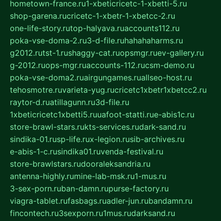
hometown-france.ru
1-xbeticricetc-1-xbetti-5.ru
shop-garena.ru
cricetc-1-xbetr-1-xbetcc-2.ru
one-life-story.ru
top-halyava.ru
accounts112.ru
poka-vse-doma-2.ru
3-d-file.ru
hahahaharms.ru
g2012.ru
tst-1.ru
shaggy-cat.ru
opsmgr.ru
ev-gallery.ru
g-2012.ru
ops-mgr.ru
accounts-112.ru
csm-demo.ru
poka-vse-doma2.ru
airgungames.ru
allseo-host.ru
tehosmotre.ru
varieta-yug.ru
cricetc1xbetr1xbetcc2.ru
raytor-d.ru
atillagunn.ru
3d-file.ru
1xbeticricetc1xbetti5.ru
uafoot-statti.ru
e-abis1c.ru
store-brawl-stars.ru
kts-services.ru
dark-sand.ru
sindika-01.ru
sp-life.ru
x-legion.ru
sib-archives.ru
e-abis-1-c.ru
sindika01.ru
venda-festival.ru
store-brawlstars.ru
dooraleksandria.ru
antenna-highly.ru
mine-lab-msk.ru
1-mus.ru
3-sex-porn.ru
ban-damn.ru
purse-factory.ru
viagra-tablet.ru
fasbags.ru
adler-jun.ru
bandamn.ru
fincontech.ru
3sexporn.ru
1mus.ru
darksand.ru