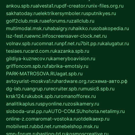
ankou.spb.ru
alvesta1.ru
pdf-creator.ru
nix-files.org.ru
sakhatoday.ru
elektrikersymboler.ru
sputnikyes.ru
golf2club.msk.ru
aeforums.ru
zallclub.ru
multimodal.msk.ru
habaigry.ru
haikko.ru
sobakopedia.ru
isz-fest.ru
ewnc.info
screensaver-clock.net.ru
volnav.spb.ru
comnat.ru
npf.net.ru
7bit.pp.ru
kalugatur.ru
tesiaes.ru
card.com.ru
kazanka.spb.ru
gildiya-kuznecov.ru
kameryboavision.ru
griffoncom.spb.ru
fabrika-emotsiy.ru
PARK-MATROSOVA.RU
agat.spb.ru
avtoyurist-moskva1.ru
hardware.org.ru
схема-авто.рф
dg-lab.ru
angrup.ru
recruiter.spb.ru
music8.spb.ru
krsk124.ru
kubok.spb.ru
romanofforex.ru
analitikaplus.ru
spyonline.ru
zosikamery.ru
sloboda-ural.pp.ru
AUTO-COM.SU
hohota.net
alimy.ru
online-z.com
aromat-vostoka.ru
otdelkaexp.ru
mobilvest.ru
bbd.net.ru
mebelshop.msk.ru
smp-forum.ru
bastion-td.ru
kosmoscreative.ru