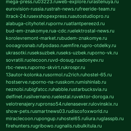
mega-press.ru
03223.ru
web-explore.ru
rastenuya.ru
eurovision-russia.ru
strah-news.ru
freeride-team.ru
itrack-24.ru
sexshopexpress.ru
autostudiopro.ru
alabuga-cityhotel.ru
pornv.ru
atlantpereezd.ru
bud-em-znakomye.ru
a-cdc.ru
elektrostal-news.ru
korolevremont-market.ru
budem-znakomye.ru
oooagrosnab.ru
fpodaso.ru
emfire.ru
pro-otdelky.ru
ukrasotki.ru
seksuzbek.ru
seks-uzbek.ru
porno-vk.ru
sovratili.ru
olecoon.ru
vd-dosug.ru
adonyev.ru
rbc-news.ru
porno-skvirt.ru
krospr.ru
13autor-kolonka.ru
sormol.ru
2rich.ru
hostel-65.ru
hostserve.ru
porno-na-russkom.ru
mishinlab.ru
neznobi.ru
bigfatcc.ru
habble.ru
starbucksvia.ru
delfinet.ru
silvernano.ru
elestal.ru
vektor-doroga.ru
velotrenajery.ru
pronso54.ru
lenasever.ru
lovinskix.ru
show-pets.ru
smartnews03.ru
discofoxworld.ru
miraclecoon.ru
pongup.ru
hostel65.ru
liura.ru
glasspb.ru
firehunters.ru
gribowo.ru
gnalis.ru
bulkitula.ru