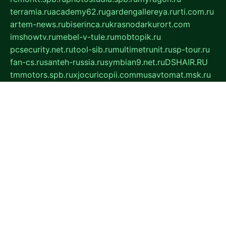
terramia.ru
academy62.ru
gardengallereya.ru
rti.com.ru
artem-news.ru
biserinca.ru
krasnodarkurort.com
imshowtv.ru
mebel-v-tule.ru
mobtopik.ru
pcsecurity.net.ru
tool-sib.ru
multimetrunit.ru
sp-tour.ru
fan-cs.ru
santeh-russia.ru
symbian9.net.ru
DSHAIR.RU
tmmotors.spb.ru
xjocuricopii.com
musavtomat.msk.ru
obustrojdom.ru
sovetcik.ru
ybaranovskaya.ru
ppknews.ru
cult-alshei.ru
JAPANRUSSIA.RU
proekciyamebel.ru
imper-finans.ru
rim.org.ru
glamourai.ru
brassminus.ru
zabor-pro.ru
ftn.pp.ru
dorogoe58.ru
laimengpacker.ru
kuzova-zapchasti.ru
sageerp.ru
taxodrom.ru
dsrazvitie.ru
hardcity.net.ru
ratinghomegames.ru
topservice25.ru
gubernyan.ru
gtglasslined.ru
ii4.ru
tssport.spb.ru
andorra24.com
blackwallstreet.ru
oboimos.ru
optim-doors.com.ru
ikuch.ru
nycr.org.ru
npa21.ru
vremya-ch.spb.ru
desert000.ru
ivtorgi.ru
ifiori.ru
catalog-statei.ru
dcv.org.ru
spetsmaster174.ru
ipkameryhiseeu.ru