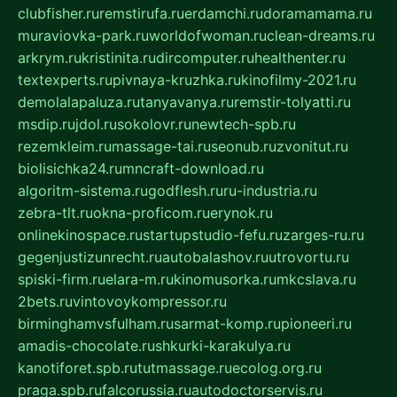
clubfisher.ru
remstirufa.ru
erdamchi.ru
doramamama.ru
muraviovka-park.ru
worldofwoman.ru
clean-dreams.ru
arkrym.ru
kristinita.ru
dircomputer.ru
healthenter.ru
textexperts.ru
pivnaya-kruzhka.ru
kinofilmy-2021.ru
demolalapaluza.ru
tanyavanya.ru
remstir-tolyatti.ru
msdip.ru
jdol.ru
sokolovr.ru
newtech-spb.ru
rezemkleim.ru
massage-tai.ru
seonub.ru
zvonitut.ru
biolisichka24.ru
mncraft-download.ru
algoritm-sistema.ru
godflesh.ru
ru-industria.ru
zebra-tlt.ru
okna-proficom.ru
erynok.ru
onlinekinospace.ru
startupstudio-fefu.ru
zarges-ru.ru
gegenjustizunrecht.ru
autobalashov.ru
utrovortu.ru
spiski-firm.ru
elara-m.ru
kinomusorka.ru
mkcslava.ru
2bets.ru
vintovoykompressor.ru
birminghamvsfulham.ru
sarmat-komp.ru
pioneeri.ru
amadis-chocolate.ru
shkurki-karakulya.ru
kanotiforet.spb.ru
tutmassage.ru
ecolog.org.ru
praga.spb.ru
falcorussia.ru
autodoctorservis.ru