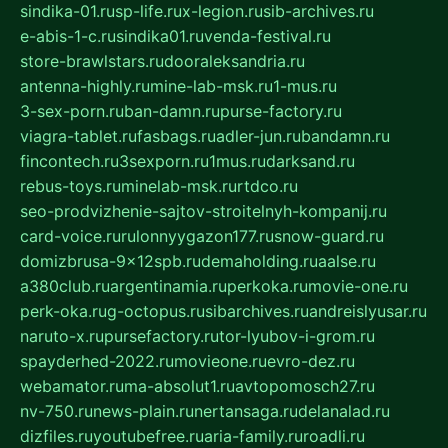
sindika-01.ru
sp-life.ru
x-legion.ru
sib-archives.ru
e-abis-1-c.ru
sindika01.ru
venda-festival.ru
store-brawlstars.ru
dooraleksandria.ru
antenna-highly.ru
mine-lab-msk.ru
1-mus.ru
3-sex-porn.ru
ban-damn.ru
purse-factory.ru
viagra-tablet.ru
fasbags.ru
adler-jun.ru
bandamn.ru
fincontech.ru
3sexporn.ru
1mus.ru
darksand.ru
rebus-toys.ru
minelab-msk.ru
rtdco.ru
seo-prodvizhenie-sajtov-stroitelnyh-kompanij.ru
card-voice.ru
rulonnyygazon177.ru
snow-guard.ru
domizbrusa-9x12spb.ru
demaholding.ru
aalse.ru
a380club.ru
argentinamia.ru
perkoka.ru
movie-one.ru
perk-oka.ru
g-octopus.ru
sibarchives.ru
andreislyusar.ru
naruto-x.ru
pursefactory.ru
tor-lyubov-i-grom.ru
spayderhed-2022.ru
movieone.ru
evro-dez.ru
webamator.ru
ma-absolut1.ru
avtopomosch27.ru
nv-750.ru
news-plain.ru
nertansaga.ru
delanalad.ru
dizfiles.ru
youtubefree.ru
aria-family.ru
roadli.ru