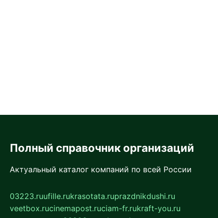
Полный справочник организаций
Актуальный каталог компаний по всей России
03223.ru
ufille.ru
krasotata.ru
prazdnikdushi.ru
veetbox.ru
cinemapost.ru
ciam-fr.ru
kraft-you.ru