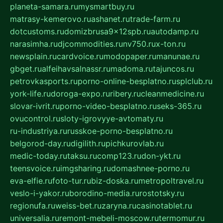
planeta-samara.ru
mysmartbuy.ru
matrasy-kemerovo.ru
ashanet.ru
trade-farm.ru
dotcustoms.ru
domizbrusa9x12spb.ru
autodamp.ru
narasimha.ru
djcommodities.ru
nv750.ru
x-ton.ru
newsplain.ru
cardvoice.ru
modopaper.ru
manunae.ru
gbget.ru
alfeihavsalnassr.ru
madoma.ru
tajuncos.ru
petrovkasports.ru
porno-online-besplatno.ru
splclub.ru
york-life.ru
doroga-expo.ru
ribery.ru
cleanmedicine.ru
slovar-ivrit.ru
porno-video-besplatno.ru
seks-365.ru
ovucontrol.ru
sloty-igrovyye-avtomaty.ru
ru-industriya.ru
russkoe-porno-besplatno.ru
belgorod-day.ru
digilith.ru
pichkurovlab.ru
medic-today.ru
taksu.ru
comp123.ru
don-ykt.ru
teensvoice.ru
imgsharing.ru
domashnee-porno.ru
eva-elfie.ru
foto-tur.ru
biz-doska.ru
metropoltravel.ru
veslo-i-yakor.ru
borodino-media.ru
rostotsky.ru
regionufa.ru
weiss-bet.ru
zaryna.ru
casinotablet.ru
universalia.ru
remont-mebeli-moscow.ru
termomur.ru