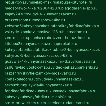
rebus-toys.ru
minelab-msk.ru
alabuga-cityhotel.ru
medsprawo-4-ka.ru
2864420.ru
blagodarenie-spb.ru
zajmy24.ru
tovudyi-4-kuhnyanazakaz.ru
brazzerscom.ru
medsprawo4ka.ru
xehyroo5kuhnyanazakaz.ru
fabrikayfabrikaefabrika.ru
vskrytie-zamkov-moskva-113.ru
biletnadom.ru
zed-online.ru
pimchax.ru
brazzers-hd.ru
z-host.ru
kitubeu2kuhnyanazakaz.ru
naperekate.ru
kuhnyaofabrikaufabrik.ru
kitubeu-2-kuhnyanazakaz.ru
xehyroo-5-kuhnyanazakaz.ru
cs-68.ru
guzywia-4-kuhnyanazakaz.ru
mir-tk.ru
vlknrussia.ru
cs68.ru
vladivostok-map.ru
video-seks.ru
bankaribi.ru
raszar.ru
vskrytie-zamkov-moskva113.ru
lipetsktelecom.ru
tovudyi4kuhnyanazakaz.ru
seksuzb.ru
guzywia4kuhnyanazakaz.ru
fabrikaofabrikaokuhny.ru
kuhnyaekuhnyaafabrika.ru
kuhnyaykuhnyayfabrika.ru
e-abis1c.ru
store-brawl-stars.ru
kts-services.ru
dark-sand.ru