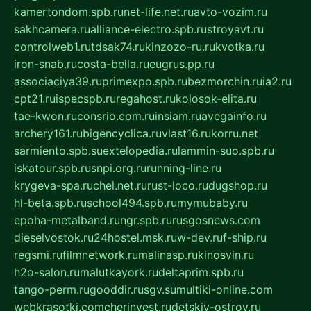
kamertondom.spb.ru
net-life.net.ru
avto-vozim.ru
sakhcamera.ru
alliance-electro.spb.ru
stroyavt.ru
controlweb1.ru
tdsak74.ru
kinzozo-ru.ru
kvotka.ru
iron-snab.ru
costa-bella.ru
eugrus.pp.ru
associaciya39.ru
primexpo.spb.ru
bezmorchin.ru
ia2.ru
cpt21.ru
ispecspb.ru
regahost.ru
kolosok-elita.ru
tae-kwon.ru
consrio.com.ru
insiam.ru
avegainfo.ru
archery161.ru
bigencyclica.ru
vlast16.ru
korru.net
sarmiento.spb.su
extelopedia.ru
lammin-suo.spb.ru
iskatour.spb.ru
snpi.org.ru
running-line.ru
krygeva-spa.ru
chel.net.ru
rust-loco.ru
dugshop.ru
hl-beta.spb.ru
school494.spb.ru
mymubaby.ru
epoha-metalband.ru
ngr.spb.ru
rusgosnews.com
dieselvostok.ru
24hostel.msk.ru
w-dev.ru
f-ship.ru
regsmi.ru
filmnetwork.ru
malinasp.ru
kinosvin.ru
h2o-salon.ru
malutkayork.ru
deltaprim.spb.ru
tango-perm.ru
gooddir.ru
sgv.su
multiki-online.com
webkrasotki.com
cherinvest.ru
detskiy-ostrov.ru