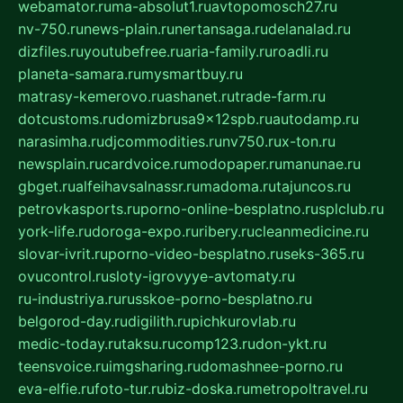
webamator.ru
ma-absolut1.ru
avtopomosch27.ru
nv-750.ru
news-plain.ru
nertansaga.ru
delanalad.ru
dizfiles.ru
youtubefree.ru
aria-family.ru
roadli.ru
planeta-samara.ru
mysmartbuy.ru
matrasy-kemerovo.ru
ashanet.ru
trade-farm.ru
dotcustoms.ru
domizbrusa9x12spb.ru
autodamp.ru
narasimha.ru
djcommodities.ru
nv750.ru
x-ton.ru
newsplain.ru
cardvoice.ru
modopaper.ru
manunae.ru
gbget.ru
alfeihavsalnassr.ru
madoma.ru
tajuncos.ru
petrovkasports.ru
porno-online-besplatno.ru
splclub.ru
york-life.ru
doroga-expo.ru
ribery.ru
cleanmedicine.ru
slovar-ivrit.ru
porno-video-besplatno.ru
seks-365.ru
ovucontrol.ru
sloty-igrovyye-avtomaty.ru
ru-industriya.ru
russkoe-porno-besplatno.ru
belgorod-day.ru
digilith.ru
pichkurovlab.ru
medic-today.ru
taksu.ru
comp123.ru
don-ykt.ru
teensvoice.ru
imgsharing.ru
domashnee-porno.ru
eva-elfie.ru
foto-tur.ru
biz-doska.ru
metropoltravel.ru