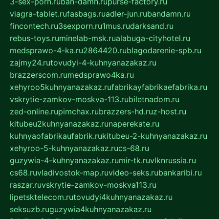
3-sex-porn.ru
ban-damn.ru
purse-factory.ru
viagra-tablet.ru
fasbags.ru
adler-jun.ru
bandamn.ru
fincontech.ru
3sexporn.ru
1mus.ru
darksand.ru
rebus-toys.ru
minelab-msk.ru
alabuga-cityhotel.ru
medsprawo-4-ka.ru
2864420.ru
blagodarenie-spb.ru
zajmy24.ru
tovudyi-4-kuhnyanazakaz.ru
brazzerscom.ru
medsprawo4ka.ru
xehyroo5kuhnyanazakaz.ru
fabrikayfabrikaefabrika.ru
vskrytie-zamkov-moskva-113.ru
biletnadom.ru
zed-online.ru
pimchax.ru
brazzers-hd.ru
z-host.ru
kitubeu2kuhnyanazakaz.ru
naperekate.ru
kuhnyaofabrikaufabrik.ru
kitubeu-2-kuhnyanazakaz.ru
xehyroo-5-kuhnyanazakaz.ru
cs-68.ru
guzywia-4-kuhnyanazakaz.ru
mir-tk.ru
vlknrussia.ru
cs68.ru
vladivostok-map.ru
video-seks.ru
bankaribi.ru
raszar.ru
vskrytie-zamkov-moskva113.ru
lipetsktelecom.ru
tovudyi4kuhnyanazakaz.ru
seksuzb.ru
guzywia4kuhnyanazakaz.ru