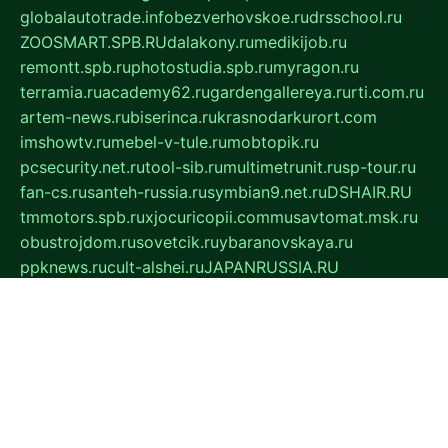
globalautotrade.info
bezverhovskoe.ru
drsschool.ru
ZOOSMART.SPB.RU
dalakony.ru
medikijob.ru
remontt.spb.ru
photostudia.spb.ru
myragon.ru
terramia.ru
academy62.ru
gardengallereya.ru
rti.com.ru
artem-news.ru
biserinca.ru
krasnodarkurort.com
imshowtv.ru
mebel-v-tule.ru
mobtopik.ru
pcsecurity.net.ru
tool-sib.ru
multimetrunit.ru
sp-tour.ru
fan-cs.ru
santeh-russia.ru
symbian9.net.ru
DSHAIR.RU
tmmotors.spb.ru
xjocuricopii.com
musavtomat.msk.ru
obustrojdom.ru
sovetcik.ru
ybaranovskaya.ru
ppknews.ru
cult-alshei.ru
JAPANRUSSIA.RU
proekciyamebel.ru
imper-finans.ru
rim.org.ru
glamourai.ru
brassminus.ru
zabor-pro.ru
ftn.pp.ru
dorogoe58.ru
laimengpacker.ru
kuzova-zapchasti.ru
sageerp.ru
taxodrom.ru
dsrazvitie.ru
hardcity.net.ru
ratinghomegames.ru
topservice25.ru
gubernyan.ru
gtglasslined.ru
ii4.ru
tssport.spb.ru
andorra24.com
blackwallstreet.ru
oboimos.ru
optim-doors.com.ru