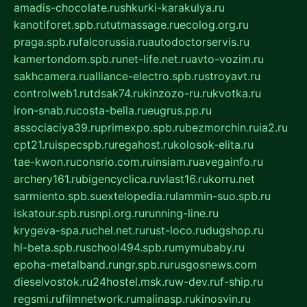
amadis-chocolate.ru
shkurki-karakulya.ru
kanotiforet.spb.ru
tutmassage.ru
ecolog.org.ru
praga.spb.ru
falcorussia.ru
autodoctorservis.ru
kamertondom.spb.ru
net-life.net.ru
avto-vozim.ru
sakhcamera.ru
alliance-electro.spb.ru
stroyavt.ru
controlweb1.ru
tdsak74.ru
kinzozo-ru.ru
kvotka.ru
iron-snab.ru
costa-bella.ru
eugrus.pp.ru
associaciya39.ru
primexpo.spb.ru
bezmorchin.ru
ia2.ru
cpt21.ru
ispecspb.ru
regahost.ru
kolosok-elita.ru
tae-kwon.ru
consrio.com.ru
insiam.ru
avegainfo.ru
archery161.ru
bigencyclica.ru
vlast16.ru
korru.net
sarmiento.spb.su
extelopedia.ru
lammin-suo.spb.ru
iskatour.spb.ru
snpi.org.ru
running-line.ru
krygeva-spa.ru
chel.net.ru
rust-loco.ru
dugshop.ru
hl-beta.spb.ru
school494.spb.ru
mymubaby.ru
epoha-metalband.ru
ngr.spb.ru
rusgosnews.com
dieselvostok.ru
24hostel.msk.ru
w-dev.ru
f-ship.ru
regsmi.ru
filmnetwork.ru
malinasp.ru
kinosvin.ru