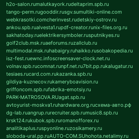
h2o-salon.ru
malutkayork.ru
deltaprim.spb.ru
tango-perm.ru
gooddir.ru
sgv.su
multiki-online.com
webkrasotki.com
cherinvest.ru
detskiy-ostrov.ru
ankou.spb.ru
alvesta1.ru
pdf-creator.ru
nix-files.org.ru
sakhatoday.ru
elektrikersymboler.ru
sputnikyes.ru
golf2club.msk.ru
aeforums.ru
zallclub.ru
multimodal.msk.ru
habaigry.ru
haikko.ru
sobakopedia.ru
isz-fest.ru
ewnc.info
screensaver-clock.net.ru
volnav.spb.ru
comnat.ru
npf.net.ru
7bit.pp.ru
kalugatur.ru
tesiaes.ru
card.com.ru
kazanka.spb.ru
gildiya-kuznecov.ru
kameryboavision.ru
griffoncom.spb.ru
fabrika-emotsiy.ru
PARK-MATROSOVA.RU
agat.spb.ru
avtoyurist-moskva1.ru
hardware.org.ru
схема-авто.рф
dg-lab.ru
angrup.ru
recruiter.spb.ru
music8.spb.ru
krsk124.ru
kubok.spb.ru
romanofforex.ru
analitikaplus.ru
spyonline.ru
zosikamery.ru
sloboda-ural.pp.ru
AUTO-COM.SU
hohota.net
alimy.ru