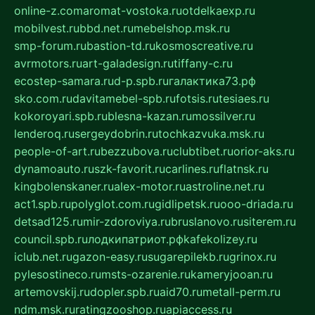
online-z.com
aromat-vostoka.ru
otdelkaexp.ru
mobilvest.ru
bbd.net.ru
mebelshop.msk.ru
smp-forum.ru
bastion-td.ru
kosmoscreative.ru
avrmotors.ru
art-galadesign.ru
tiffany-c.ru
ecostep-samara.ru
d-p.spb.ru
галактика73.рф
sko.com.ru
davitamebel-spb.ru
fotsis.ru
tesiaes.ru
kokoroyari.spb.ru
blesna-kazan.ru
mossilver.ru
lenderoq.ru
sergeydobrin.ru
tochkazvuka.msk.ru
people-of-art.ru
bezzubova.ru
clubtibet.ru
orior-aks.ru
dynamoauto.ru
szk-favorit.ru
carlines.ru
flatnsk.ru
kingbolenskaner.ru
alex-motor.ru
astroline.net.ru
act1.spb.ru
polyglot.com.ru
gidlipetsk.ru
ooo-driada.ru
detsad125.ru
mir-zdoroviya.ru
bruslanovo.ru
siterem.ru
council.spb.ru
лодкипатриот.рф
kafekolizey.ru
iclub.net.ru
gazon-easy.ru
sugarepilekb.ru
grinox.ru
pylesostineco.ru
msts-ozarenie.ru
kameryjooan.ru
artemovskij.ru
dopler.spb.ru
aid70.ru
metall-perm.ru
ndm.msk.ru
ratingzooshop.ru
apiaccess.ru