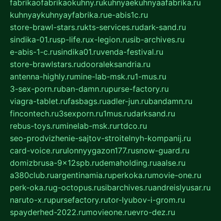
fabrikaofabrikaokuhny.ru
kuhnyaekuhnyaafabrika.ru
kuhnyaykuhnyayfabrika.ru
e-abis1c.ru
store-brawl-stars.ru
kts-services.ru
dark-sand.ru
sindika-01.ru
sp-life.ru
x-legion.ru
sib-archives.ru
e-abis-1-c.ru
sindika01.ru
venda-festival.ru
store-brawlstars.ru
dooraleksandria.ru
antenna-highly.ru
mine-lab-msk.ru
1-mus.ru
3-sex-porn.ru
ban-damn.ru
purse-factory.ru
viagra-tablet.ru
fasbags.ru
adler-jun.ru
bandamn.ru
fincontech.ru
3sexporn.ru
1mus.ru
darksand.ru
rebus-toys.ru
minelab-msk.ru
rtdco.ru
seo-prodvizhenie-sajtov-stroitelnyh-kompanij.ru
card-voice.ru
rulonnyygazon177.ru
snow-guard.ru
domizbrusa-9x12spb.ru
demaholding.ru
aalse.ru
a380club.ru
argentinamia.ru
perkoka.ru
movie-one.ru
perk-oka.ru
g-octopus.ru
sibarchives.ru
andreislyusar.ru
naruto-x.ru
pursefactory.ru
tor-lyubov-i-grom.ru
spayderhed-2022.ru
movieone.ru
evro-dez.ru