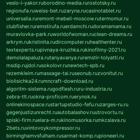
veslo-i-yakor.ru
borodino-media.ru
rostotsky.ru
regionufa.ru
weiss-bet.ru
zaryna.ru
casinotablet.ru
universalia.ru
remont-mebeli-moscow.ru
termomur.ru
clubfisher.ru
remstirufa.ru
erdamchi.ru
doramamama.ru
muraviovka-park.ru
worldofwoman.ru
clean-dreams.ru
arkrym.ru
kristinita.ru
dircomputer.ru
healthenter.ru
textexperts.ru
pivnaya-kruzhka.ru
kinofilmy-2021.ru
demolalapaluza.ru
tanyavanya.ru
remstir-tolyatti.ru
msdip.ru
jdol.ru
sokolovr.ru
newtech-spb.ru
rezemkleim.ru
massage-tai.ru
seonub.ru
zvonitut.ru
biolisichka24.ru
mncraft-download.ru
algoritm-sistema.ru
godflesh.ru
ru-industria.ru
zebra-tlt.ru
okna-proficom.ru
erynok.ru
onlinekinospace.ru
startupstudio-fefu.ru
zarges-ru.ru
gegenjustizunrecht.ru
autobalashov.ru
utrovortu.ru
spiski-firm.ru
elara-m.ru
kinomusorka.ru
mkcslava.ru
2bets.ru
vintovoykompressor.ru
birminghamvsfulham.ru
sarmat-komp.ru
pioneeri.ru