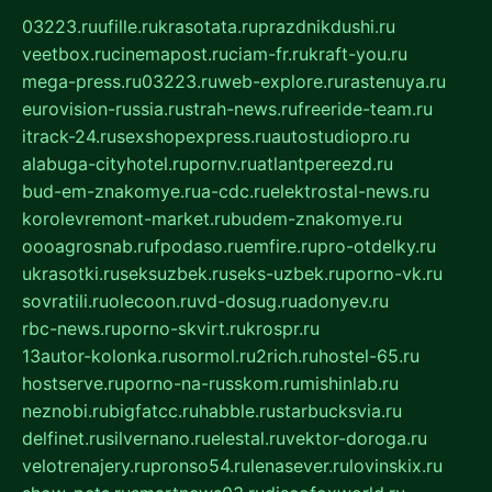
03223.ru
ufille.ru
krasotata.ru
prazdnikdushi.ru
veetbox.ru
cinemapost.ru
ciam-fr.ru
kraft-you.ru
mega-press.ru
03223.ru
web-explore.ru
rastenuya.ru
eurovision-russia.ru
strah-news.ru
freeride-team.ru
itrack-24.ru
sexshopexpress.ru
autostudiopro.ru
alabuga-cityhotel.ru
pornv.ru
atlantpereezd.ru
bud-em-znakomye.ru
a-cdc.ru
elektrostal-news.ru
korolevremont-market.ru
budem-znakomye.ru
oooagrosnab.ru
fpodaso.ru
emfire.ru
pro-otdelky.ru
ukrasotki.ru
seksuzbek.ru
seks-uzbek.ru
porno-vk.ru
sovratili.ru
olecoon.ru
vd-dosug.ru
adonyev.ru
rbc-news.ru
porno-skvirt.ru
krospr.ru
13autor-kolonka.ru
sormol.ru
2rich.ru
hostel-65.ru
hostserve.ru
porno-na-russkom.ru
mishinlab.ru
neznobi.ru
bigfatcc.ru
habble.ru
starbucksvia.ru
delfinet.ru
silvernano.ru
elestal.ru
vektor-doroga.ru
velotrenajery.ru
pronso54.ru
lenasever.ru
lovinskix.ru