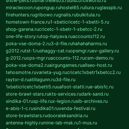
show-pets.ru
smartnews03.ru
discofoxworld.ru
miraclecoon.ru
pongup.ru
hostel65.ru
liura.ru
glasspb.ru
firehunters.ru
gribowo.ru
gnalis.ru
bulkitula.ru
hometown-france.ru
1-xbeticricetc-1-xbetti-5.ru
shop-garena.ru
cricetc-1-xbetr-1-xbetcc-2.ru
one-life-story.ru
top-halyava.ru
accounts112.ru
poka-vse-doma-2.ru
3-d-file.ru
hahahaharms.ru
g2012.ru
tst-1.ru
shaggy-cat.ru
opsmgr.ru
ev-gallery.ru
g-2012.ru
ops-mgr.ru
accounts-112.ru
csm-demo.ru
poka-vse-doma2.ru
airgungames.ru
allseo-host.ru
tehosmotre.ru
varieta-yug.ru
cricetc1xbetr1xbetcc2.ru
raytor-d.ru
atillagunn.ru
3d-file.ru
1xbeticricetc1xbetti5.ru
uafoot-statti.ru
e-abis1c.ru
store-brawl-stars.ru
kts-services.ru
dark-sand.ru
sindika-01.ru
sp-life.ru
x-legion.ru
sib-archives.ru
e-abis-1-c.ru
sindika01.ru
venda-festival.ru
store-brawlstars.ru
dooraleksandria.ru
antenna-highly.ru
mine-lab-msk.ru
1-mus.ru