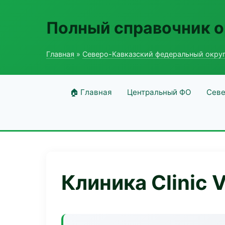
Полный справочник о
Главная
»
Северо-Кавказский федеральный окру
🏠 Главная
Центральный ФО
Севе
Клиника Clinic V