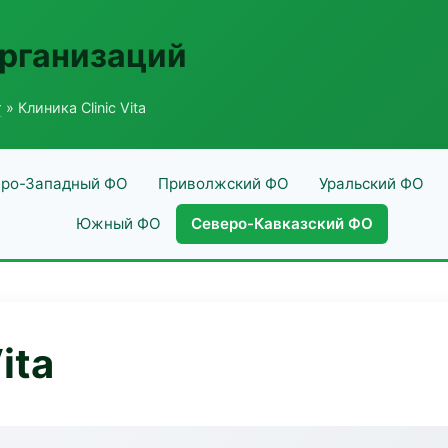
рганизаций
г
» Клиника Clinic Vita
ро-Западный ФО
Приволжский ФО
Уральский ФО
Южный ФО
Северо-Кавказский ФО
ita