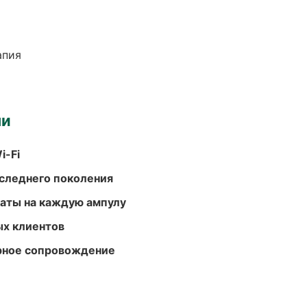
апия
ми
i-Fi
следнего поколения
аты на каждую ампулу
ых клиентов
урное сопровождение