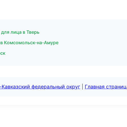
для лица в Тверь
ы в Комсомольск-на-Амуре
нск
-Кавказский федеральный округ
|
Главная страниц