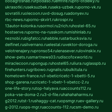
oooagrosnab.ru
fpodaso.ru
emfire.ru
pro-otdelky.ru
ukrasotki.ru
seksuzbek.ru
seks-uzbek.ru
porno-vk.ru
sovratili.ru
olecoon.ru
vd-dosug.ru
adonyev.ru
rbc-news.ru
porno-skvirt.ru
krospr.ru
13autor-kolonka.ru
sormol.ru
2rich.ru
hostel-65.ru
hostserve.ru
porno-na-russkom.ru
mishinlab.ru
neznobi.ru
bigfatcc.ru
habble.ru
starbucksvia.ru
delfinet.ru
silvernano.ru
elestal.ru
vektor-doroga.ru
velotrenajery.ru
pronso54.ru
lenasever.ru
lovinskix.ru
show-pets.ru
smartnews03.ru
discofoxworld.ru
miraclecoon.ru
pongup.ru
hostel65.ru
liura.ru
glasspb.ru
firehunters.ru
gribowo.ru
gnalis.ru
bulkitula.ru
hometown-france.ru
1-xbeticricetc-1-xbetti-5.ru
shop-garena.ru
cricetc-1-xbetr-1-xbetcc-2.ru
one-life-story.ru
top-halyava.ru
accounts112.ru
poka-vse-doma-2.ru
3-d-file.ru
hahahaharms.ru
g2012.ru
tst-1.ru
shaggy-cat.ru
opsmgr.ru
ev-gallery.ru
g-2012.ru
ops-mgr.ru
accounts-112.ru
csm-demo.ru