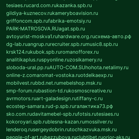
tesiaes.ru
card.com.ru
kazanka.spb.ru
gildiya-kuznecov.ru
kameryboavision.ru
griffoncom.spb.ru
fabrika-emotsiy.ru
PARK-MATROSOVA.RU
agat.spb.ru
avtoyurist-moskva1.ru
hardware.org.ru
схема-авто.рф
dg-lab.ru
angrup.ru
recruiter.spb.ru
music8.spb.ru
krsk124.ru
kubok.spb.ru
romanofforex.ru
analitikaplus.ru
spyonline.ru
zosikamery.ru
sloboda-ural.pp.ru
AUTO-COM.SU
hohota.net
alimy.ru
online-z.com
aromat-vostoka.ru
otdelkaexp.ru
mobilvest.ru
bbd.net.ru
mebelshop.msk.ru
smp-forum.ru
bastion-td.ru
kosmoscreative.ru
avrmotors.ru
art-galadesign.ru
tiffany-c.ru
ecostep-samara.ru
d-p.spb.ru
галактика73.рф
sko.com.ru
davitamebel-spb.ru
fotsis.ru
tesiaes.ru
kokoroyari.spb.ru
blesna-kazan.ru
mossilver.ru
lenderoq.ru
sergeydobrin.ru
tochkazvuka.msk.ru
people-of-art.ru
bezzubova.ru
clubtibet.ru
orior-aks.ru