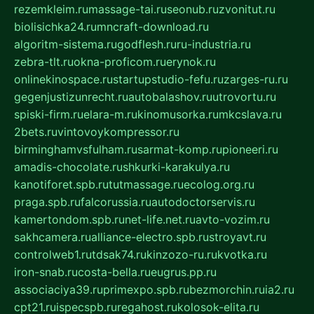
rezemkleim.ru
massage-tai.ru
seonub.ru
zvonitut.ru
biolisichka24.ru
mncraft-download.ru
algoritm-sistema.ru
godflesh.ru
ru-industria.ru
zebra-tlt.ru
okna-proficom.ru
erynok.ru
onlinekinospace.ru
startupstudio-fefu.ru
zarges-ru.ru
gegenjustizunrecht.ru
autobalashov.ru
utrovortu.ru
spiski-firm.ru
elara-m.ru
kinomusorka.ru
mkcslava.ru
2bets.ru
vintovoykompressor.ru
birminghamvsfulham.ru
sarmat-komp.ru
pioneeri.ru
amadis-chocolate.ru
shkurki-karakulya.ru
kanotiforet.spb.ru
tutmassage.ru
ecolog.org.ru
praga.spb.ru
falcorussia.ru
autodoctorservis.ru
kamertondom.spb.ru
net-life.net.ru
avto-vozim.ru
sakhcamera.ru
alliance-electro.spb.ru
stroyavt.ru
controlweb1.ru
tdsak74.ru
kinzozo-ru.ru
kvotka.ru
iron-snab.ru
costa-bella.ru
eugrus.pp.ru
associaciya39.ru
primexpo.spb.ru
bezmorchin.ru
ia2.ru
cpt21.ru
ispecspb.ru
regahost.ru
kolosok-elita.ru