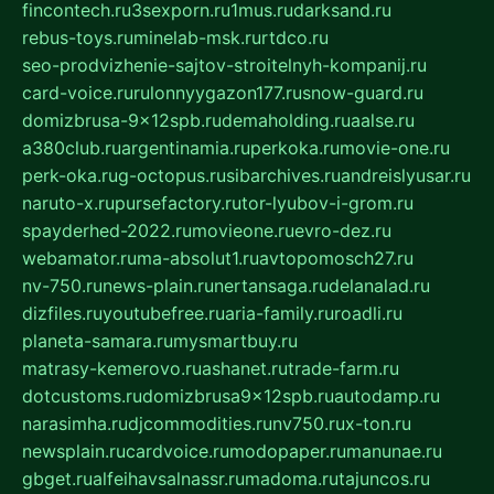
fincontech.ru
3sexporn.ru
1mus.ru
darksand.ru
rebus-toys.ru
minelab-msk.ru
rtdco.ru
seo-prodvizhenie-sajtov-stroitelnyh-kompanij.ru
card-voice.ru
rulonnyygazon177.ru
snow-guard.ru
domizbrusa-9x12spb.ru
demaholding.ru
aalse.ru
a380club.ru
argentinamia.ru
perkoka.ru
movie-one.ru
perk-oka.ru
g-octopus.ru
sibarchives.ru
andreislyusar.ru
naruto-x.ru
pursefactory.ru
tor-lyubov-i-grom.ru
spayderhed-2022.ru
movieone.ru
evro-dez.ru
webamator.ru
ma-absolut1.ru
avtopomosch27.ru
nv-750.ru
news-plain.ru
nertansaga.ru
delanalad.ru
dizfiles.ru
youtubefree.ru
aria-family.ru
roadli.ru
planeta-samara.ru
mysmartbuy.ru
matrasy-kemerovo.ru
ashanet.ru
trade-farm.ru
dotcustoms.ru
domizbrusa9x12spb.ru
autodamp.ru
narasimha.ru
djcommodities.ru
nv750.ru
x-ton.ru
newsplain.ru
cardvoice.ru
modopaper.ru
manunae.ru
gbget.ru
alfeihavsalnassr.ru
madoma.ru
tajuncos.ru