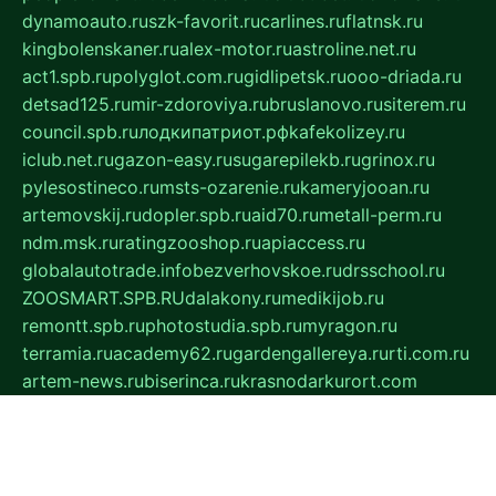
dynamoauto.ru
szk-favorit.ru
carlines.ru
flatnsk.ru
kingbolenskaner.ru
alex-motor.ru
astroline.net.ru
act1.spb.ru
polyglot.com.ru
gidlipetsk.ru
ooo-driada.ru
detsad125.ru
mir-zdoroviya.ru
bruslanovo.ru
siterem.ru
council.spb.ru
лодкипатриот.рф
kafekolizey.ru
iclub.net.ru
gazon-easy.ru
sugarepilekb.ru
grinox.ru
pylesostineco.ru
msts-ozarenie.ru
kameryjooan.ru
artemovskij.ru
dopler.spb.ru
aid70.ru
metall-perm.ru
ndm.msk.ru
ratingzooshop.ru
apiaccess.ru
globalautotrade.info
bezverhovskoe.ru
drsschool.ru
ZOOSMART.SPB.RU
dalakony.ru
medikijob.ru
remontt.spb.ru
photostudia.spb.ru
myragon.ru
terramia.ru
academy62.ru
gardengallereya.ru
rti.com.ru
artem-news.ru
biserinca.ru
krasnodarkurort.com
imshowtv.ru
mebel-v-tule.ru
mobtopik.ru
pcsecurity.net.ru
tool-sib.ru
multimetrunit.ru
sp-tour.ru
fan-cs.ru
santeh-russia.ru
symbian9.net.ru
DSHAIR.RU
tmmotors.spb.ru
xjocuricopii.com
musavtomat.msk.ru