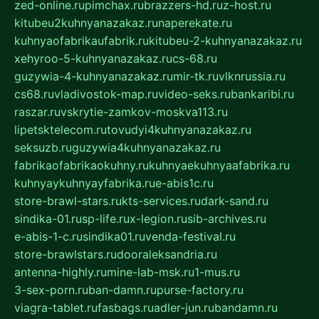
zed-online.ru
pimchax.ru
brazzers-hd.ru
z-host.ru
kitubeu2kuhnyanazakaz.ru
naperekate.ru
kuhnyaofabrikaufabrik.ru
kitubeu-2-kuhnyanazakaz.ru
xehyroo-5-kuhnyanazakaz.ru
cs-68.ru
guzywia-4-kuhnyanazakaz.ru
mir-tk.ru
vlknrussia.ru
cs68.ru
vladivostok-map.ru
video-seks.ru
bankaribi.ru
raszar.ru
vskrytie-zamkov-moskva113.ru
lipetsktelecom.ru
tovudyi4kuhnyanazakaz.ru
seksuzb.ru
guzywia4kuhnyanazakaz.ru
fabrikaofabrikaokuhny.ru
kuhnyaekuhnyaafabrika.ru
kuhnyaykuhnyayfabrika.ru
e-abis1c.ru
store-brawl-stars.ru
kts-services.ru
dark-sand.ru
sindika-01.ru
sp-life.ru
x-legion.ru
sib-archives.ru
e-abis-1-c.ru
sindika01.ru
venda-festival.ru
store-brawlstars.ru
dooraleksandria.ru
antenna-highly.ru
mine-lab-msk.ru
1-mus.ru
3-sex-porn.ru
ban-damn.ru
purse-factory.ru
viagra-tablet.ru
fasbags.ru
adler-jun.ru
bandamn.ru