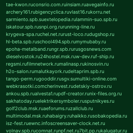
tae-kwon.ru
consrio.com.ru
insiam.ru
avegainfo.ru
archery161.ru
bigencyclica.ru
vlast16.ru
korru.net
sarmiento.spb.su
extelopedia.ru
lammin-suo.spb.ru
iskatour.spb.ru
snpi.org.ru
running-line.ru
krygeva-spa.ru
chel.net.ru
rust-loco.ru
dugshop.ru
hl-beta.spb.ru
school494.spb.ru
mymubaby.ru
epoha-metalband.ru
ngr.spb.ru
rusgosnews.com
dieselvostok.ru
24hostel.msk.ru
w-dev.ru
f-ship.ru
regsmi.ru
filmnetwork.ru
malinasp.ru
kinosvin.ru
h2o-salon.ru
malutkayork.ru
deltaprim.spb.ru
tango-perm.ru
gooddir.ru
sgv.su
multiki-online.com
webkrasotki.com
cherinvest.ru
detskiy-ostrov.ru
ankou.spb.ru
alvesta1.ru
pdf-creator.ru
nix-files.org.ru
sakhatoday.ru
elektrikersymboler.ru
sputnikyes.ru
golf2club.msk.ru
aeforums.ru
zallclub.ru
multimodal.msk.ru
habaigry.ru
haikko.ru
sobakopedia.ru
isz-fest.ru
ewnc.info
screensaver-clock.net.ru
volnav.spb.ru
comnat.ru
npf.net.ru
7bit.pp.ru
kalugatur.ru