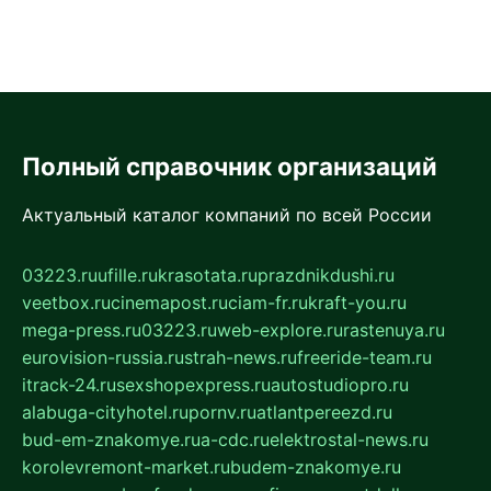
Полный справочник организаций
Актуальный каталог компаний по всей России
03223.ru
ufille.ru
krasotata.ru
prazdnikdushi.ru
veetbox.ru
cinemapost.ru
ciam-fr.ru
kraft-you.ru
mega-press.ru
03223.ru
web-explore.ru
rastenuya.ru
eurovision-russia.ru
strah-news.ru
freeride-team.ru
itrack-24.ru
sexshopexpress.ru
autostudiopro.ru
alabuga-cityhotel.ru
pornv.ru
atlantpereezd.ru
bud-em-znakomye.ru
a-cdc.ru
elektrostal-news.ru
korolevremont-market.ru
budem-znakomye.ru