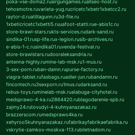
poka-vse-doma2.ru
airgungames.ru
allseo-host.ru
tehosmotre.ru
varieta-yug.ru
cricetc1xbetr1xbetcc2.ru
raytor-d.ru
atillagunn.ru
3d-file.ru
1xbeticricetc1xbetti5.ru
uafoot-statti.ru
e-abis1c.ru
store-brawl-stars.ru
kts-services.ru
dark-sand.ru
sindika-01.ru
sp-life.ru
x-legion.ru
sib-archives.ru
e-abis-1-c.ru
sindika01.ru
venda-festival.ru
store-brawlstars.ru
dooraleksandria.ru
antenna-highly.ru
mine-lab-msk.ru
1-mus.ru
3-sex-porn.ru
ban-damn.ru
purse-factory.ru
viagra-tablet.ru
fasbags.ru
adler-jun.ru
bandamn.ru
fincontech.ru
3sexporn.ru
1mus.ru
darksand.ru
rebus-toys.ru
minelab-msk.ru
alabuga-cityhotel.ru
medsprawo-4-ka.ru
2864420.ru
blagodarenie-spb.ru
zajmy24.ru
tovudyi-4-kuhnyanazakaz.ru
brazzerscom.ru
medsprawo4ka.ru
xehyroo5kuhnyanazakaz.ru
fabrikayfabrikaefabrika.ru
vskrytie-zamkov-moskva-113.ru
biletnadom.ru