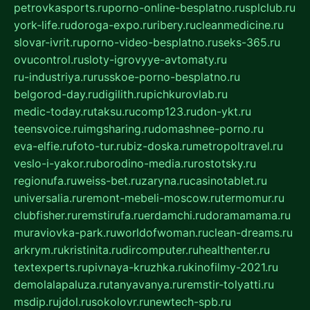
petrovkasports.ru
porno-online-besplatno.ru
splclub.ru
york-life.ru
doroga-expo.ru
ribery.ru
cleanmedicine.ru
slovar-ivrit.ru
porno-video-besplatno.ru
seks-365.ru
ovucontrol.ru
sloty-igrovyye-avtomaty.ru
ru-industriya.ru
russkoe-porno-besplatno.ru
belgorod-day.ru
digilith.ru
pichkurovlab.ru
medic-today.ru
taksu.ru
comp123.ru
don-ykt.ru
teensvoice.ru
imgsharing.ru
domashnee-porno.ru
eva-elfie.ru
foto-tur.ru
biz-doska.ru
metropoltravel.ru
veslo-i-yakor.ru
borodino-media.ru
rostotsky.ru
regionufa.ru
weiss-bet.ru
zaryna.ru
casinotablet.ru
universalia.ru
remont-mebeli-moscow.ru
termomur.ru
clubfisher.ru
remstirufa.ru
erdamchi.ru
doramamama.ru
muraviovka-park.ru
worldofwoman.ru
clean-dreams.ru
arkrym.ru
kristinita.ru
dircomputer.ru
healthenter.ru
textexperts.ru
pivnaya-kruzhka.ru
kinofilmy-2021.ru
demolalapaluza.ru
tanyavanya.ru
remstir-tolyatti.ru
msdip.ru
jdol.ru
sokolovr.ru
newtech-spb.ru