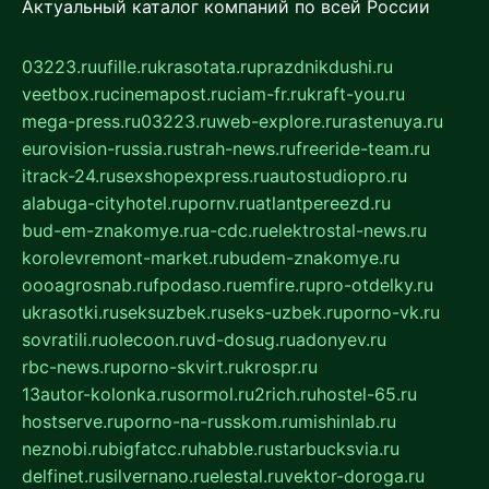
Актуальный каталог компаний по всей России
03223.ru
ufille.ru
krasotata.ru
prazdnikdushi.ru
veetbox.ru
cinemapost.ru
ciam-fr.ru
kraft-you.ru
mega-press.ru
03223.ru
web-explore.ru
rastenuya.ru
eurovision-russia.ru
strah-news.ru
freeride-team.ru
itrack-24.ru
sexshopexpress.ru
autostudiopro.ru
alabuga-cityhotel.ru
pornv.ru
atlantpereezd.ru
bud-em-znakomye.ru
a-cdc.ru
elektrostal-news.ru
korolevremont-market.ru
budem-znakomye.ru
oooagrosnab.ru
fpodaso.ru
emfire.ru
pro-otdelky.ru
ukrasotki.ru
seksuzbek.ru
seks-uzbek.ru
porno-vk.ru
sovratili.ru
olecoon.ru
vd-dosug.ru
adonyev.ru
rbc-news.ru
porno-skvirt.ru
krospr.ru
13autor-kolonka.ru
sormol.ru
2rich.ru
hostel-65.ru
hostserve.ru
porno-na-russkom.ru
mishinlab.ru
neznobi.ru
bigfatcc.ru
habble.ru
starbucksvia.ru
delfinet.ru
silvernano.ru
elestal.ru
vektor-doroga.ru