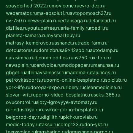
spayderhed-2022.ru
movieone.ru
evro-dez.ru
webamator.ru
ma-absolut1.ru
avtopomosch27.ru
nv-750.ru
news-plain.ru
nertansaga.ru
delanalad.ru
dizfiles.ru
youtubefree.ru
aria-family.ru
roadli.ru
planeta-samara.ru
mysmartbuy.ru
matrasy-kemerovo.ru
ashanet.ru
trade-farm.ru
dotcustoms.ru
domizbrusa9x12spb.ru
autodamp.ru
narasimha.ru
djcommodities.ru
nv750.ru
x-ton.ru
newsplain.ru
cardvoice.ru
modopaper.ru
manunae.ru
gbget.ru
alfeihavsalnassr.ru
madoma.ru
tajuncos.ru
petrovkasports.ru
porno-online-besplatno.ru
splclub.ru
york-life.ru
doroga-expo.ru
ribery.ru
cleanmedicine.ru
slovar-ivrit.ru
porno-video-besplatno.ru
seks-365.ru
ovucontrol.ru
sloty-igrovyye-avtomaty.ru
ru-industriya.ru
russkoe-porno-besplatno.ru
belgorod-day.ru
digilith.ru
pichkurovlab.ru
medic-today.ru
taksu.ru
comp123.ru
don-ykt.ru
teensvoice.ru
imgsharing.ru
domashnee-porno.ru