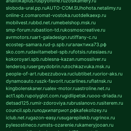
analitikaplus.ru
spyonline.ru
zosikamery.ru
sloboda-ural.pp.ru
AUTO-COM.SU
hohota.net
alimy.ru
online-z.com
aromat-vostoka.ru
otdelkaexp.ru
mobilvest.ru
bbd.net.ru
mebelshop.msk.ru
smp-forum.ru
bastion-td.ru
kosmoscreative.ru
avrmotors.ru
art-galadesign.ru
tiffany-c.ru
ecostep-samara.ru
d-p.spb.ru
галактика73.рф
sko.com.ru
davitamebel-spb.ru
fotsis.ru
tesiaes.ru
kokoroyari.spb.ru
blesna-kazan.ru
mossilver.ru
lenderoq.ru
sergeydobrin.ru
tochkazvuka.msk.ru
people-of-art.ru
bezzubova.ru
clubtibet.ru
orior-aks.ru
dynamoauto.ru
szk-favorit.ru
carlines.ru
flatnsk.ru
kingbolenskaner.ru
alex-motor.ru
astroline.net.ru
act1.spb.ru
polyglot.com.ru
gidlipetsk.ru
ooo-driada.ru
detsad125.ru
mir-zdoroviya.ru
bruslanovo.ru
siterem.ru
council.spb.ru
лодкипатриот.рф
kafekolizey.ru
iclub.net.ru
gazon-easy.ru
sugarepilekb.ru
grinox.ru
pylesostineco.ru
msts-ozarenie.ru
kameryjooan.ru