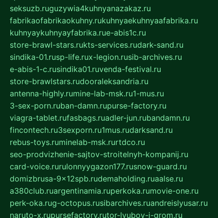
seksuzb.ru
guzywia4kuhnyanazakaz.ru
fabrikaofabrikaokuhny.ru
kuhnyaekuhnyaafabrika.ru
kuhnyaykuhnyayfabrika.ru
e-abis1c.ru
store-brawl-stars.ru
kts-services.ru
dark-sand.ru
sindika-01.ru
sp-life.ru
x-legion.ru
sib-archives.ru
e-abis-1-c.ru
sindika01.ru
venda-festival.ru
store-brawlstars.ru
dooraleksandria.ru
antenna-highly.ru
mine-lab-msk.ru
1-mus.ru
3-sex-porn.ru
ban-damn.ru
purse-factory.ru
viagra-tablet.ru
fasbags.ru
adler-jun.ru
bandamn.ru
fincontech.ru
3sexporn.ru
1mus.ru
darksand.ru
rebus-toys.ru
minelab-msk.ru
rtdco.ru
seo-prodvizhenie-sajtov-stroitelnyh-kompanij.ru
card-voice.ru
rulonnyygazon177.ru
snow-guard.ru
domizbrusa-9x12spb.ru
demaholding.ru
aalse.ru
a380club.ru
argentinamia.ru
perkoka.ru
movie-one.ru
perk-oka.ru
g-octopus.ru
sibarchives.ru
andreislyusar.ru
naruto-x.ru
pursefactory.ru
tor-lyubov-i-grom.ru