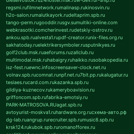
regsmi.ru
filmnetwork.ru
malinasp.ru
kinosvin.ru
h2o-salon.ru
malutkayork.ru
deltaprim.spb.ru
tango-perm.ru
gooddir.ru
sgv.su
multiki-online.com
webkrasotki.com
cherinvest.ru
detskiy-ostrov.ru
ankou.spb.ru
alvesta1.ru
pdf-creator.ru
nix-files.org.ru
sakhatoday.ru
elektrikersymboler.ru
sputnikyes.ru
golf2club.msk.ru
aeforums.ru
zallclub.ru
multimodal.msk.ru
habaigry.ru
haikko.ru
sobakopedia.ru
isz-fest.ru
ewnc.info
screensaver-clock.net.ru
volnav.spb.ru
comnat.ru
npf.net.ru
7bit.pp.ru
kalugatur.ru
tesiaes.ru
card.com.ru
kazanka.spb.ru
gildiya-kuznecov.ru
kameryboavision.ru
griffoncom.spb.ru
fabrika-emotsiy.ru
PARK-MATROSOVA.RU
agat.spb.ru
avtoyurist-moskva1.ru
hardware.org.ru
схема-авто.рф
dg-lab.ru
angrup.ru
recruiter.spb.ru
music8.spb.ru
krsk124.ru
kubok.spb.ru
romanofforex.ru