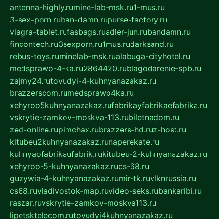
antenna-highly.ru
mine-lab-msk.ru
1-mus.ru
3-sex-porn.ru
ban-damn.ru
purse-factory.ru
viagra-tablet.ru
fasbags.ru
adler-jun.ru
bandamn.ru
fincontech.ru
3sexporn.ru
1mus.ru
darksand.ru
rebus-toys.ru
minelab-msk.ru
alabuga-cityhotel.ru
medsprawo-4-ka.ru
2864420.ru
blagodarenie-spb.ru
zajmy24.ru
tovudyi-4-kuhnyanazakaz.ru
brazzerscom.ru
medsprawo4ka.ru
xehyroo5kuhnyanazakaz.ru
fabrikayfabrikaefabrika.ru
vskrytie-zamkov-moskva-113.ru
biletnadom.ru
zed-online.ru
pimchax.ru
brazzers-hd.ru
z-host.ru
kitubeu2kuhnyanazakaz.ru
naperekate.ru
kuhnyaofabrikaufabrik.ru
kitubeu-2-kuhnyanazakaz.ru
xehyroo-5-kuhnyanazakaz.ru
cs-68.ru
guzywia-4-kuhnyanazakaz.ru
mir-tk.ru
vlknrussia.ru
cs68.ru
vladivostok-map.ru
video-seks.ru
bankaribi.ru
raszar.ru
vskrytie-zamkov-moskva113.ru
lipetsktelecom.ru
tovudyi4kuhnyanazakaz.ru