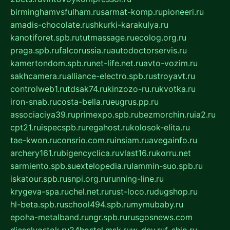
birminghamvsfulham.ru
sarmat-komp.ru
pioneeri.ru
amadis-chocolate.ru
shkurki-karakulya.ru
kanotiforet.spb.ru
tutmassage.ru
ecolog.org.ru
praga.spb.ru
falcorussia.ru
autodoctorservis.ru
kamertondom.spb.ru
net-life.net.ru
avto-vozim.ru
sakhcamera.ru
alliance-electro.spb.ru
stroyavt.ru
controlweb1.ru
tdsak74.ru
kinzozo-ru.ru
kvotka.ru
iron-snab.ru
costa-bella.ru
eugrus.pp.ru
associaciya39.ru
primexpo.spb.ru
bezmorchin.ru
ia2.ru
cpt21.ru
ispecspb.ru
regahost.ru
kolosok-elita.ru
tae-kwon.ru
consrio.com.ru
insiam.ru
avegainfo.ru
archery161.ru
bigencyclica.ru
vlast16.ru
korru.net
sarmiento.spb.su
extelopedia.ru
lammin-suo.spb.ru
iskatour.spb.ru
snpi.org.ru
running-line.ru
krygeva-spa.ru
chel.net.ru
rust-loco.ru
dugshop.ru
hl-beta.spb.ru
school494.spb.ru
mymubaby.ru
epoha-metalband.ru
ngr.spb.ru
rusgosnews.com
dieselvostok.ru
24hostel.msk.ru
w-dev.ru
f-ship.ru