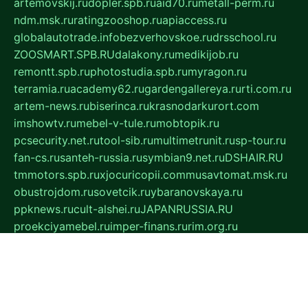
artemovskij.ru
dopler.spb.ru
aid70.ru
metall-perm.ru
ndm.msk.ru
ratingzooshop.ru
apiaccess.ru
globalautotrade.info
bezverhovskoe.ru
drsschool.ru
ZOOSMART.SPB.RU
dalakony.ru
medikijob.ru
remontt.spb.ru
photostudia.spb.ru
myragon.ru
terramia.ru
academy62.ru
gardengallereya.ru
rti.com.ru
artem-news.ru
biserinca.ru
krasnodarkurort.com
imshowtv.ru
mebel-v-tule.ru
mobtopik.ru
pcsecurity.net.ru
tool-sib.ru
multimetrunit.ru
sp-tour.ru
fan-cs.ru
santeh-russia.ru
symbian9.net.ru
DSHAIR.RU
tmmotors.spb.ru
xjocuricopii.com
musavtomat.msk.ru
obustrojdom.ru
sovetcik.ru
ybaranovskaya.ru
ppknews.ru
cult-alshei.ru
JAPANRUSSIA.RU
proekciyamebel.ru
imper-finans.ru
rim.org.ru
glamourai.ru
brassminus.ru
zabor-pro.ru
ftn.pp.ru
dorogoe58.ru
laimengpacker.ru
kuzova-zapchasti.ru
sageerp.ru
taxodrom.ru
dsrazvitie.ru
hardcity.net.ru
ratinghomegames.ru
topservice25.ru
gubernyan.ru