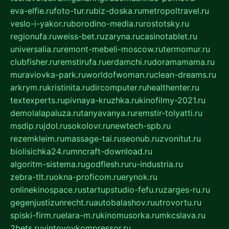
eva-elfie.ru
foto-tur.ru
biz-doska.ru
metropoltravel.ru
veslo-i-yakor.ru
borodino-media.ru
rostotsky.ru
regionufa.ru
weiss-bet.ru
zaryna.ru
casinotablet.ru
universalia.ru
remont-mebeli-moscow.ru
termomur.ru
clubfisher.ru
remstirufa.ru
erdamchi.ru
doramamama.ru
muraviovka-park.ru
worldofwoman.ru
clean-dreams.ru
arkrym.ru
kristinita.ru
dircomputer.ru
healthenter.ru
textexperts.ru
pivnaya-kruzhka.ru
kinofilmy-2021.ru
demolalapaluza.ru
tanyavanya.ru
remstir-tolyatti.ru
msdip.ru
jdol.ru
sokolovr.ru
newtech-spb.ru
rezemkleim.ru
massage-tai.ru
seonub.ru
zvonitut.ru
biolisichka24.ru
mncraft-download.ru
algoritm-sistema.ru
godflesh.ru
ru-industria.ru
zebra-tlt.ru
okna-proficom.ru
erynok.ru
onlinekinospace.ru
startupstudio-fefu.ru
zarges-ru.ru
gegenjustizunrecht.ru
autobalashov.ru
utrovortu.ru
spiski-firm.ru
elara-m.ru
kinomusorka.ru
mkcslava.ru
2bets.ru
vintovoykompressor.ru