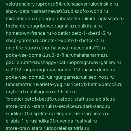
velotrenajery.ru
pronso54.ru
lenasever.ru
lovinskix.ru
show-pets.ru
smartnews03.ru
discofoxworld.ru
miraclecoon.ru
pongup.ru
hostel65.ru
liura.ru
glasspb.ru
firehunters.ru
gribowo.ru
gnalis.ru
bulkitula.ru
hometown-france.ru
1-xbeticricetc-1-xbetti-5.ru
shop-garena.ru
cricetc-1-xbetr-1-xbetcc-2.ru
one-life-story.ru
top-halyava.ru
accounts112.ru
poka-vse-doma-2.ru
3-d-file.ru
hahahaharms.ru
g2012.ru
tst-1.ru
shaggy-cat.ru
opsmgr.ru
ev-gallery.ru
g-2012.ru
ops-mgr.ru
accounts-112.ru
csm-demo.ru
poka-vse-doma2.ru
airgungames.ru
allseo-host.ru
tehosmotre.ru
varieta-yug.ru
cricetc1xbetr1xbetcc2.ru
raytor-d.ru
atillagunn.ru
3d-file.ru
1xbeticricetc1xbetti5.ru
uafoot-statti.ru
e-abis1c.ru
store-brawl-stars.ru
kts-services.ru
dark-sand.ru
sindika-01.ru
sp-life.ru
x-legion.ru
sib-archives.ru
e-abis-1-c.ru
sindika01.ru
venda-festival.ru
store-brawlstars.ru
dooraleksandria.ru