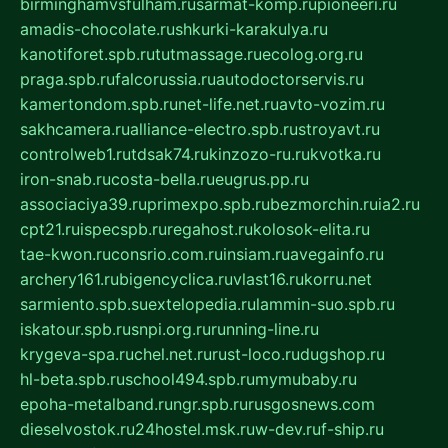
birminghamvsfulham.ru
sarmat-komp.ru
pioneeri.ru
amadis-chocolate.ru
shkurki-karakulya.ru
kanotiforet.spb.ru
tutmassage.ru
ecolog.org.ru
praga.spb.ru
falcorussia.ru
autodoctorservis.ru
kamertondom.spb.ru
net-life.net.ru
avto-vozim.ru
sakhcamera.ru
alliance-electro.spb.ru
stroyavt.ru
controlweb1.ru
tdsak74.ru
kinzozo-ru.ru
kvotka.ru
iron-snab.ru
costa-bella.ru
eugrus.pp.ru
associaciya39.ru
primexpo.spb.ru
bezmorchin.ru
ia2.ru
cpt21.ru
ispecspb.ru
regahost.ru
kolosok-elita.ru
tae-kwon.ru
consrio.com.ru
insiam.ru
avegainfo.ru
archery161.ru
bigencyclica.ru
vlast16.ru
korru.net
sarmiento.spb.su
extelopedia.ru
lammin-suo.spb.ru
iskatour.spb.ru
snpi.org.ru
running-line.ru
krygeva-spa.ru
chel.net.ru
rust-loco.ru
dugshop.ru
hl-beta.spb.ru
school494.spb.ru
mymubaby.ru
epoha-metalband.ru
ngr.spb.ru
rusgosnews.com
dieselvostok.ru
24hostel.msk.ru
w-dev.ru
f-ship.ru