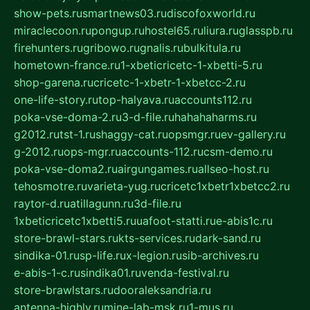
show-pets.ru
smartnews03.ru
discofoxworld.ru
miraclecoon.ru
pongup.ru
hostel65.ru
liura.ru
glasspb.ru
firehunters.ru
gribowo.ru
gnalis.ru
bulkitula.ru
hometown-france.ru
1-xbeticricetc-1-xbetti-5.ru
shop-garena.ru
cricetc-1-xbetr-1-xbetcc-2.ru
one-life-story.ru
top-halyava.ru
accounts112.ru
poka-vse-doma-2.ru
3-d-file.ru
hahahaharms.ru
g2012.ru
tst-1.ru
shaggy-cat.ru
opsmgr.ru
ev-gallery.ru
g-2012.ru
ops-mgr.ru
accounts-112.ru
csm-demo.ru
poka-vse-doma2.ru
airgungames.ru
allseo-host.ru
tehosmotre.ru
varieta-yug.ru
cricetc1xbetr1xbetcc2.ru
raytor-d.ru
atillagunn.ru
3d-file.ru
1xbeticricetc1xbetti5.ru
uafoot-statti.ru
e-abis1c.ru
store-brawl-stars.ru
kts-services.ru
dark-sand.ru
sindika-01.ru
sp-life.ru
x-legion.ru
sib-archives.ru
e-abis-1-c.ru
sindika01.ru
venda-festival.ru
store-brawlstars.ru
dooraleksandria.ru
antenna-highly.ru
mine-lab-msk.ru
1-mus.ru