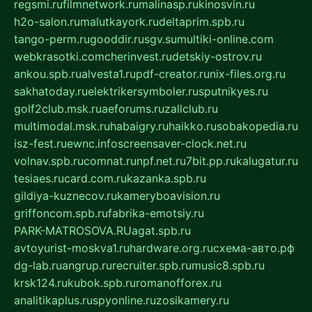
regsmi.ru
filmnetwork.ru
malinasp.ru
kinosvin.ru
h2o-salon.ru
malutkayork.ru
deltaprim.spb.ru
tango-perm.ru
gooddir.ru
sgv.su
multiki-online.com
webkrasotki.com
cherinvest.ru
detskiy-ostrov.ru
ankou.spb.ru
alvesta1.ru
pdf-creator.ru
nix-files.org.ru
sakhatoday.ru
elektrikersymboler.ru
sputnikyes.ru
golf2club.msk.ru
aeforums.ru
zallclub.ru
multimodal.msk.ru
habaigry.ru
haikko.ru
sobakopedia.ru
isz-fest.ru
ewnc.info
screensaver-clock.net.ru
volnav.spb.ru
comnat.ru
npf.net.ru
7bit.pp.ru
kalugatur.ru
tesiaes.ru
card.com.ru
kazanka.spb.ru
gildiya-kuznecov.ru
kameryboavision.ru
griffoncom.spb.ru
fabrika-emotsiy.ru
PARK-MATROSOVA.RU
agat.spb.ru
avtoyurist-moskva1.ru
hardware.org.ru
схема-авто.рф
dg-lab.ru
angrup.ru
recruiter.spb.ru
music8.spb.ru
krsk124.ru
kubok.spb.ru
romanofforex.ru
analitikaplus.ru
spyonline.ru
zosikamery.ru