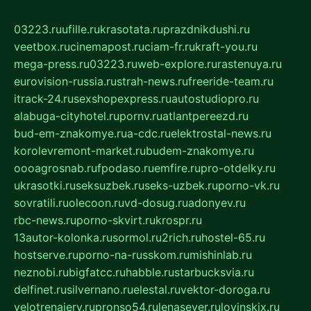
03223.ru
ufille.ru
krasotata.ru
prazdnikdushi.ru
veetbox.ru
cinemapost.ru
ciam-fr.ru
kraft-you.ru
mega-press.ru
03223.ru
web-explore.ru
rastenuya.ru
eurovision-russia.ru
strah-news.ru
freeride-team.ru
itrack-24.ru
sexshopexpress.ru
autostudiopro.ru
alabuga-cityhotel.ru
pornv.ru
atlantpereezd.ru
bud-em-znakomye.ru
a-cdc.ru
elektrostal-news.ru
korolevremont-market.ru
budem-znakomye.ru
oooagrosnab.ru
fpodaso.ru
emfire.ru
pro-otdelky.ru
ukrasotki.ru
seksuzbek.ru
seks-uzbek.ru
porno-vk.ru
sovratili.ru
olecoon.ru
vd-dosug.ru
adonyev.ru
rbc-news.ru
porno-skvirt.ru
krospr.ru
13autor-kolonka.ru
sormol.ru
2rich.ru
hostel-65.ru
hostserve.ru
porno-na-russkom.ru
mishinlab.ru
neznobi.ru
bigfatcc.ru
habble.ru
starbucksvia.ru
delfinet.ru
silvernano.ru
elestal.ru
vektor-doroga.ru
velotrenajery.ru
pronso54.ru
lenasever.ru
lovinskix.ru