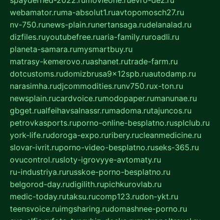
webamator.ru
ma-absolut1.ru
avtopomosch27.ru
nv-750.ru
news-plain.ru
nertansaga.ru
delanalad.ru
dizfiles.ru
youtubefree.ru
aria-family.ru
roadli.ru
planeta-samara.ru
mysmartbuy.ru
matrasy-kemerovo.ru
ashanet.ru
trade-farm.ru
dotcustoms.ru
domizbrusa9x12spb.ru
autodamp.ru
narasimha.ru
djcommodities.ru
nv750.ru
x-ton.ru
newsplain.ru
cardvoice.ru
modopaper.ru
manunae.ru
gbget.ru
alfeihavsalnassr.ru
madoma.ru
tajuncos.ru
petrovkasports.ru
porno-online-besplatno.ru
splclub.ru
york-life.ru
doroga-expo.ru
ribery.ru
cleanmedicine.ru
slovar-ivrit.ru
porno-video-besplatno.ru
seks-365.ru
ovucontrol.ru
sloty-igrovyye-avtomaty.ru
ru-industriya.ru
russkoe-porno-besplatno.ru
belgorod-day.ru
digilith.ru
pichkurovlab.ru
medic-today.ru
taksu.ru
comp123.ru
don-ykt.ru
teensvoice.ru
imgsharing.ru
domashnee-porno.ru