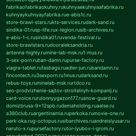
fabrikaofabrikaokuhny.ru
kuhnyaekuhnyaafabrika.ru
kuhnyaykuhnyayfabrika.ru
e-abis1c.ru
store-brawl-stars.ru
kts-services.ru
dark-sand.ru
sindika-01.ru
sp-life.ru
x-legion.ru
sib-archives.ru
e-abis-1-c.ru
sindika01.ru
venda-festival.ru
store-brawlstars.ru
dooraleksandria.ru
antenna-highly.ru
mine-lab-msk.ru
1-mus.ru
3-sex-porn.ru
ban-damn.ru
purse-factory.ru
viagra-tablet.ru
fasbags.ru
adler-jun.ru
bandamn.ru
fincontech.ru
3sexporn.ru
1mus.ru
darksand.ru
rebus-toys.ru
minelab-msk.ru
rtdco.ru
seo-prodvizhenie-sajtov-stroitelnyh-kompanij.ru
card-voice.ru
rulonnyygazon177.ru
snow-guard.ru
domizbrusa-9x12spb.ru
demaholding.ru
aalse.ru
a380club.ru
argentinamia.ru
perkoka.ru
movie-one.ru
perk-oka.ru
g-octopus.ru
sibarchives.ru
andreislyusar.ru
naruto-x.ru
pursefactory.ru
tor-lyubov-i-grom.ru
spayderhed-2022.ru
movieone.ru
evro-dez.ru