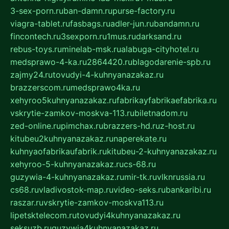
3-sex-porn.ru
ban-damn.ru
purse-factory.ru
viagra-tablet.ru
fasbags.ru
adler-jun.ru
bandamn.ru
fincontech.ru
3sexporn.ru
1mus.ru
darksand.ru
rebus-toys.ru
minelab-msk.ru
alabuga-cityhotel.ru
medsprawo-4-ka.ru
2864420.ru
blagodarenie-spb.ru
zajmy24.ru
tovudyi-4-kuhnyanazakaz.ru
brazzerscom.ru
medsprawo4ka.ru
xehyroo5kuhnyanazakaz.ru
fabrikayfabrikaefabrika.ru
vskrytie-zamkov-moskva-113.ru
biletnadom.ru
zed-online.ru
pimchax.ru
brazzers-hd.ru
z-host.ru
kitubeu2kuhnyanazakaz.ru
naperekate.ru
kuhnyaofabrikaufabrik.ru
kitubeu-2-kuhnyanazakaz.ru
xehyroo-5-kuhnyanazakaz.ru
cs-68.ru
guzywia-4-kuhnyanazakaz.ru
mir-tk.ru
vlknrussia.ru
cs68.ru
vladivostok-map.ru
video-seks.ru
bankaribi.ru
raszar.ru
vskrytie-zamkov-moskva113.ru
lipetsktelecom.ru
tovudyi4kuhnyanazakaz.ru
seksuzb.ru
guzywia4kuhnyanazakaz.ru