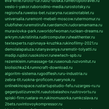
eva-elfie.ru
foto-tur.ru
biz-doska.ru
metropoltravel.ru
veslo-i-yakor.ru
borodino-media.ru
rostotsky.ru
regionufa.ru
weiss-bet.ru
zaryna.ru
casinotablet.ru
universalia.ru
remont-mebeli-moscow.ru
termomur.ru
clubfisher.ru
remstirufa.ru
erdamchi.ru
doramamama.ru
muraviovka-park.ru
worldofwoman.ru
clean-dreams.ru
arkrym.ru
kristinita.ru
dircomputer.ru
healthenter.ru
textexperts.ru
pivnaya-kruzhka.ru
kinofilmy-2021.ru
demolalapaluza.ru
tanyavanya.ru
remstir-tolyatti.ru
msdip.ru
jdol.ru
sokolovr.ru
newtech-spb.ru
rezemkleim.ru
massage-tai.ru
seonub.ru
zvonitut.ru
biolisichka24.ru
mncraft-download.ru
algoritm-sistema.ru
godflesh.ru
ru-industria.ru
zebra-tlt.ru
okna-proficom.ru
erynok.ru
onlinekinospace.ru
startupstudio-fefu.ru
zarges-ru.ru
gegenjustizunrecht.ru
autobalashov.ru
utrovortu.ru
spiski-firm.ru
elara-m.ru
kinomusorka.ru
mkcslava.ru
2bets.ru
vintovoykompressor.ru