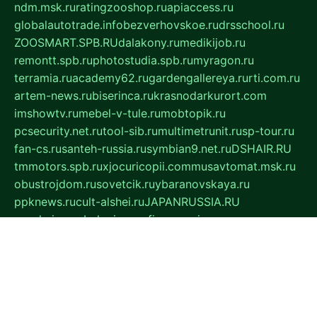
ndm.msk.ru
ratingzooshop.ru
apiaccess.ru
globalautotrade.info
bezverhovskoe.ru
drsschool.ru
ZOOSMART.SPB.RU
dalakony.ru
medikijob.ru
remontt.spb.ru
photostudia.spb.ru
myragon.ru
terramia.ru
academy62.ru
gardengallereya.ru
rti.com.ru
artem-news.ru
biserinca.ru
krasnodarkurort.com
imshowtv.ru
mebel-v-tule.ru
mobtopik.ru
pcsecurity.net.ru
tool-sib.ru
multimetrunit.ru
sp-tour.ru
fan-cs.ru
santeh-russia.ru
symbian9.net.ru
DSHAIR.RU
tmmotors.spb.ru
xjocuricopii.com
musavtomat.msk.ru
obustrojdom.ru
sovetcik.ru
ybaranovskaya.ru
ppknews.ru
cult-alshei.ru
JAPANRUSSIA.RU
proekciyamebel.ru
imper-finans.ru
rim.org.ru
glamourai.ru
brassminus.ru
zabor-pro.ru
ftn.pp.ru
dorogoe58.ru
laimengpacker.ru
kuzova-zapchasti.ru
sageerp.ru
taxodrom.ru
dsrazvitie.ru
hardcity.net.ru
ratinghomegames.ru
topservice25.ru
gubernyan.ru
gtglasslined.ru
ii4.ru
tssport.spb.ru
andorra24.com