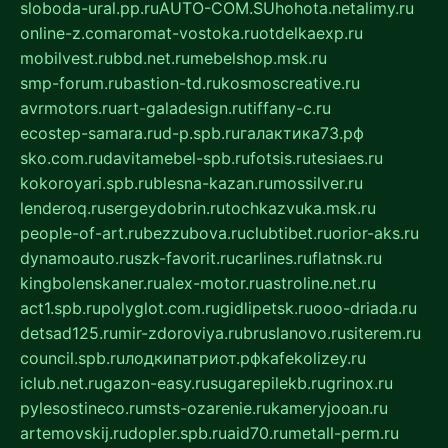
sloboda-ural.pp.ru
AUTO-COM.SU
hohota.net
alimy.ru
online-z.com
aromat-vostoka.ru
otdelkaexp.ru
mobilvest.ru
bbd.net.ru
mebelshop.msk.ru
smp-forum.ru
bastion-td.ru
kosmoscreative.ru
avrmotors.ru
art-galadesign.ru
tiffany-c.ru
ecostep-samara.ru
d-p.spb.ru
галактика73.рф
sko.com.ru
davitamebel-spb.ru
fotsis.ru
tesiaes.ru
kokoroyari.spb.ru
blesna-kazan.ru
mossilver.ru
lenderoq.ru
sergeydobrin.ru
tochkazvuka.msk.ru
people-of-art.ru
bezzubova.ru
clubtibet.ru
orior-aks.ru
dynamoauto.ru
szk-favorit.ru
carlines.ru
flatnsk.ru
kingbolenskaner.ru
alex-motor.ru
astroline.net.ru
act1.spb.ru
polyglot.com.ru
gidlipetsk.ru
ooo-driada.ru
detsad125.ru
mir-zdoroviya.ru
bruslanovo.ru
siterem.ru
council.spb.ru
лодкипатриот.рф
kafekolizey.ru
iclub.net.ru
gazon-easy.ru
sugarepilekb.ru
grinox.ru
pylesostineco.ru
msts-ozarenie.ru
kameryjooan.ru
artemovskij.ru
dopler.spb.ru
aid70.ru
metall-perm.ru