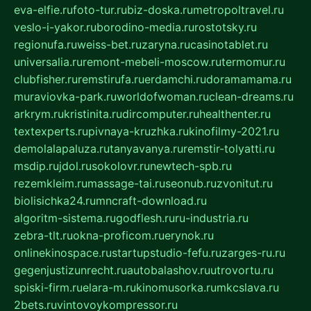
eva-elfie.ru
foto-tur.ru
biz-doska.ru
metropoltravel.ru
veslo-i-yakor.ru
borodino-media.ru
rostotsky.ru
regionufa.ru
weiss-bet.ru
zaryna.ru
casinotablet.ru
universalia.ru
remont-mebeli-moscow.ru
termomur.ru
clubfisher.ru
remstirufa.ru
erdamchi.ru
doramamama.ru
muraviovka-park.ru
worldofwoman.ru
clean-dreams.ru
arkrym.ru
kristinita.ru
dircomputer.ru
healthenter.ru
textexperts.ru
pivnaya-kruzhka.ru
kinofilmy-2021.ru
demolalapaluza.ru
tanyavanya.ru
remstir-tolyatti.ru
msdip.ru
jdol.ru
sokolovr.ru
newtech-spb.ru
rezemkleim.ru
massage-tai.ru
seonub.ru
zvonitut.ru
biolisichka24.ru
mncraft-download.ru
algoritm-sistema.ru
godflesh.ru
ru-industria.ru
zebra-tlt.ru
okna-proficom.ru
erynok.ru
onlinekinospace.ru
startupstudio-fefu.ru
zarges-ru.ru
gegenjustizunrecht.ru
autobalashov.ru
utrovortu.ru
spiski-firm.ru
elara-m.ru
kinomusorka.ru
mkcslava.ru
2bets.ru
vintovoykompressor.ru