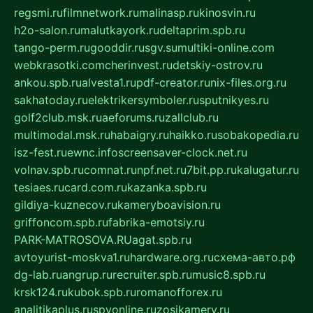
regsmi.ru
filmnetwork.ru
malinasp.ru
kinosvin.ru
h2o-salon.ru
malutkayork.ru
deltaprim.spb.ru
tango-perm.ru
gooddir.ru
sgv.su
multiki-online.com
webkrasotki.com
cherinvest.ru
detskiy-ostrov.ru
ankou.spb.ru
alvesta1.ru
pdf-creator.ru
nix-files.org.ru
sakhatoday.ru
elektrikersymboler.ru
sputnikyes.ru
golf2club.msk.ru
aeforums.ru
zallclub.ru
multimodal.msk.ru
habaigry.ru
haikko.ru
sobakopedia.ru
isz-fest.ru
ewnc.info
screensaver-clock.net.ru
volnav.spb.ru
comnat.ru
npf.net.ru
7bit.pp.ru
kalugatur.ru
tesiaes.ru
card.com.ru
kazanka.spb.ru
gildiya-kuznecov.ru
kameryboavision.ru
griffoncom.spb.ru
fabrika-emotsiy.ru
PARK-MATROSOVA.RU
agat.spb.ru
avtoyurist-moskva1.ru
hardware.org.ru
схема-авто.рф
dg-lab.ru
angrup.ru
recruiter.spb.ru
music8.spb.ru
krsk124.ru
kubok.spb.ru
romanofforex.ru
analitikaplus.ru
spyonline.ru
zosikamery.ru