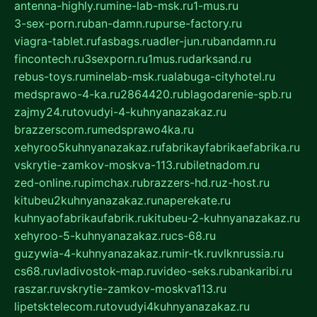
antenna-highly.ru
mine-lab-msk.ru
1-mus.ru
3-sex-porn.ru
ban-damn.ru
purse-factory.ru
viagra-tablet.ru
fasbags.ru
adler-jun.ru
bandamn.ru
fincontech.ru
3sexporn.ru
1mus.ru
darksand.ru
rebus-toys.ru
minelab-msk.ru
alabuga-cityhotel.ru
medsprawo-4-ka.ru
2864420.ru
blagodarenie-spb.ru
zajmy24.ru
tovudyi-4-kuhnyanazakaz.ru
brazzerscom.ru
medsprawo4ka.ru
xehyroo5kuhnyanazakaz.ru
fabrikayfabrikaefabrika.ru
vskrytie-zamkov-moskva-113.ru
biletnadom.ru
zed-online.ru
pimchax.ru
brazzers-hd.ru
z-host.ru
kitubeu2kuhnyanazakaz.ru
naperekate.ru
kuhnyaofabrikaufabrik.ru
kitubeu-2-kuhnyanazakaz.ru
xehyroo-5-kuhnyanazakaz.ru
cs-68.ru
guzywia-4-kuhnyanazakaz.ru
mir-tk.ru
vlknrussia.ru
cs68.ru
vladivostok-map.ru
video-seks.ru
bankaribi.ru
raszar.ru
vskrytie-zamkov-moskva113.ru
lipetsktelecom.ru
tovudyi4kuhnyanazakaz.ru