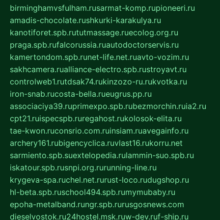
birminghamvsfulham.ru
sarmat-komp.ru
pioneeri.ru
amadis-chocolate.ru
shkurki-karakulya.ru
kanotiforet.spb.ru
tutmassage.ru
ecolog.org.ru
praga.spb.ru
falcorussia.ru
autodoctorservis.ru
kamertondom.spb.ru
net-life.net.ru
avto-vozim.ru
sakhcamera.ru
alliance-electro.spb.ru
stroyavt.ru
controlweb1.ru
tdsak74.ru
kinzozo-ru.ru
kvotka.ru
iron-snab.ru
costa-bella.ru
eugrus.pp.ru
associaciya39.ru
primexpo.spb.ru
bezmorchin.ru
ia2.ru
cpt21.ru
ispecspb.ru
regahost.ru
kolosok-elita.ru
tae-kwon.ru
consrio.com.ru
insiam.ru
avegainfo.ru
archery161.ru
bigencyclica.ru
vlast16.ru
korru.net
sarmiento.spb.su
extelopedia.ru
lammin-suo.spb.ru
iskatour.spb.ru
snpi.org.ru
running-line.ru
krygeva-spa.ru
chel.net.ru
rust-loco.ru
dugshop.ru
hl-beta.spb.ru
school494.spb.ru
mymubaby.ru
epoha-metalband.ru
ngr.spb.ru
rusgosnews.com
dieselvostok.ru
24hostel.msk.ru
w-dev.ru
f-ship.ru