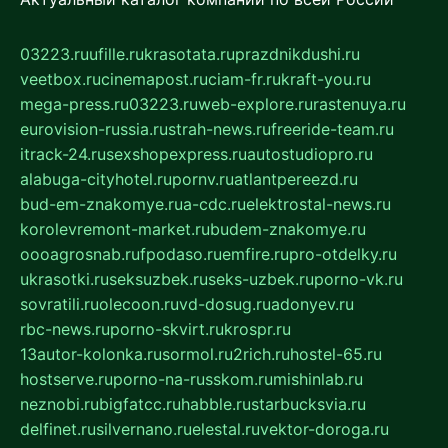
03223.ru
ufille.ru
krasotata.ru
prazdnikdushi.ru
veetbox.ru
cinemapost.ru
ciam-fr.ru
kraft-you.ru
mega-press.ru
03223.ru
web-explore.ru
rastenuya.ru
eurovision-russia.ru
strah-news.ru
freeride-team.ru
itrack-24.ru
sexshopexpress.ru
autostudiopro.ru
alabuga-cityhotel.ru
pornv.ru
atlantpereezd.ru
bud-em-znakomye.ru
a-cdc.ru
elektrostal-news.ru
korolevremont-market.ru
budem-znakomye.ru
oooagrosnab.ru
fpodaso.ru
emfire.ru
pro-otdelky.ru
ukrasotki.ru
seksuzbek.ru
seks-uzbek.ru
porno-vk.ru
sovratili.ru
olecoon.ru
vd-dosug.ru
adonyev.ru
rbc-news.ru
porno-skvirt.ru
krospr.ru
13autor-kolonka.ru
sormol.ru
2rich.ru
hostel-65.ru
hostserve.ru
porno-na-russkom.ru
mishinlab.ru
neznobi.ru
bigfatcc.ru
habble.ru
starbucksvia.ru
delfinet.ru
silvernano.ru
elestal.ru
vektor-doroga.ru