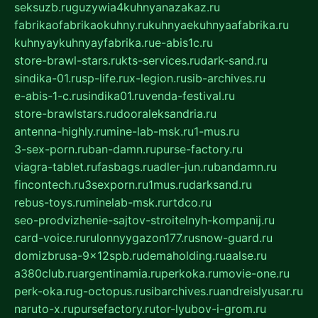
seksuzb.ru
guzywia4kuhnyanazakaz.ru
fabrikaofabrikaokuhny.ru
kuhnyaekuhnyaafabrika.ru
kuhnyaykuhnyayfabrika.ru
e-abis1c.ru
store-brawl-stars.ru
kts-services.ru
dark-sand.ru
sindika-01.ru
sp-life.ru
x-legion.ru
sib-archives.ru
e-abis-1-c.ru
sindika01.ru
venda-festival.ru
store-brawlstars.ru
dooraleksandria.ru
antenna-highly.ru
mine-lab-msk.ru
1-mus.ru
3-sex-porn.ru
ban-damn.ru
purse-factory.ru
viagra-tablet.ru
fasbags.ru
adler-jun.ru
bandamn.ru
fincontech.ru
3sexporn.ru
1mus.ru
darksand.ru
rebus-toys.ru
minelab-msk.ru
rtdco.ru
seo-prodvizhenie-sajtov-stroitelnyh-kompanij.ru
card-voice.ru
rulonnyygazon177.ru
snow-guard.ru
domizbrusa-9x12spb.ru
demaholding.ru
aalse.ru
a380club.ru
argentinamia.ru
perkoka.ru
movie-one.ru
perk-oka.ru
g-octopus.ru
sibarchives.ru
andreislyusar.ru
naruto-x.ru
pursefactory.ru
tor-lyubov-i-grom.ru