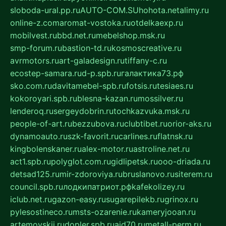
sloboda-ural.pp.ru
AUTO-COM.SU
hohota.net
alimy.ru
online-z.com
aromat-vostoka.ru
otdelkaexp.ru
mobilvest.ru
bbd.net.ru
mebelshop.msk.ru
smp-forum.ru
bastion-td.ru
kosmoscreative.ru
avrmotors.ru
art-galadesign.ru
tiffany-c.ru
ecostep-samara.ru
d-p.spb.ru
галактика73.рф
sko.com.ru
davitamebel-spb.ru
fotsis.ru
tesiaes.ru
kokoroyari.spb.ru
blesna-kazan.ru
mossilver.ru
lenderoq.ru
sergeydobrin.ru
tochkazvuka.msk.ru
people-of-art.ru
bezzubova.ru
clubtibet.ru
orior-aks.ru
dynamoauto.ru
szk-favorit.ru
carlines.ru
flatnsk.ru
kingbolenskaner.ru
alex-motor.ru
astroline.net.ru
act1.spb.ru
polyglot.com.ru
gidlipetsk.ru
ooo-driada.ru
detsad125.ru
mir-zdoroviya.ru
bruslanovo.ru
siterem.ru
council.spb.ru
лодкипатриот.рф
kafekolizey.ru
iclub.net.ru
gazon-easy.ru
sugarepilekb.ru
grinox.ru
pylesostineco.ru
msts-ozarenie.ru
kameryjooan.ru
artemovskij.ru
dopler.spb.ru
aid70.ru
metall-perm.ru