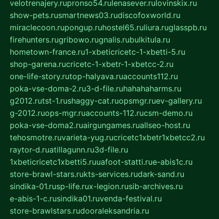
velotrenajery.ru
pronso54.ru
lenasever.ru
lovinskix.ru
show-pets.ru
smartnews03.ru
discofoxworld.ru
miraclecoon.ru
pongup.ru
hostel65.ru
liura.ru
glasspb.ru
firehunters.ru
gribowo.ru
gnalis.ru
bulkitula.ru
hometown-france.ru
1-xbeticricetc-1-xbetti-5.ru
shop-garena.ru
cricetc-1-xbetr-1-xbetcc-2.ru
one-life-story.ru
top-halyava.ru
accounts112.ru
poka-vse-doma-2.ru
3-d-file.ru
hahahaharms.ru
g2012.ru
tst-1.ru
shaggy-cat.ru
opsmgr.ru
ev-gallery.ru
g-2012.ru
ops-mgr.ru
accounts-112.ru
csm-demo.ru
poka-vse-doma2.ru
airgungames.ru
allseo-host.ru
tehosmotre.ru
varieta-yug.ru
cricetc1xbetr1xbetcc2.ru
raytor-d.ru
atillagunn.ru
3d-file.ru
1xbeticricetc1xbetti5.ru
uafoot-statti.ru
e-abis1c.ru
store-brawl-stars.ru
kts-services.ru
dark-sand.ru
sindika-01.ru
sp-life.ru
x-legion.ru
sib-archives.ru
e-abis-1-c.ru
sindika01.ru
venda-festival.ru
store-brawlstars.ru
dooraleksandria.ru