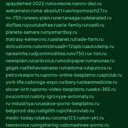
spayderhed-2022.ru
movieone.ru
evro-dez.ru
webamator.ru
ma-absolut1.ru
avtopomosch27.ru
nv-750.ru
news-plain.ru
nertansaga.ru
delanalad.ru
dizfiles.ru
youtubefree.ru
aria-family.ru
roadli.ru
planeta-samara.ru
mysmartbuy.ru
matrasy-kemerovo.ru
ashanet.ru
trade-farm.ru
dotcustoms.ru
domizbrusa9x12spb.ru
autodamp.ru
narasimha.ru
djcommodities.ru
nv750.ru
x-ton.ru
newsplain.ru
cardvoice.ru
modopaper.ru
manunae.ru
gbget.ru
alfeihavsalnassr.ru
madoma.ru
tajuncos.ru
petrovkasports.ru
porno-online-besplatno.ru
splclub.ru
york-life.ru
doroga-expo.ru
ribery.ru
cleanmedicine.ru
slovar-ivrit.ru
porno-video-besplatno.ru
seks-365.ru
ovucontrol.ru
sloty-igrovyye-avtomaty.ru
ru-industriya.ru
russkoe-porno-besplatno.ru
belgorod-day.ru
digilith.ru
pichkurovlab.ru
medic-today.ru
taksu.ru
comp123.ru
don-ykt.ru
teensvoice.ru
imgsharing.ru
domashnee-porno.ru