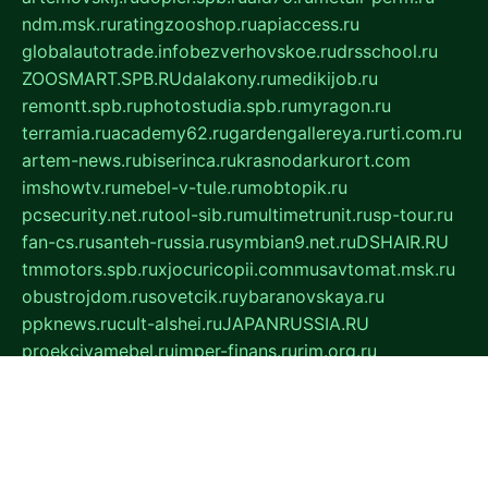
ndm.msk.ru
ratingzooshop.ru
apiaccess.ru
globalautotrade.info
bezverhovskoe.ru
drsschool.ru
ZOOSMART.SPB.RU
dalakony.ru
medikijob.ru
remontt.spb.ru
photostudia.spb.ru
myragon.ru
terramia.ru
academy62.ru
gardengallereya.ru
rti.com.ru
artem-news.ru
biserinca.ru
krasnodarkurort.com
imshowtv.ru
mebel-v-tule.ru
mobtopik.ru
pcsecurity.net.ru
tool-sib.ru
multimetrunit.ru
sp-tour.ru
fan-cs.ru
santeh-russia.ru
symbian9.net.ru
DSHAIR.RU
tmmotors.spb.ru
xjocuricopii.com
musavtomat.msk.ru
obustrojdom.ru
sovetcik.ru
ybaranovskaya.ru
ppknews.ru
cult-alshei.ru
JAPANRUSSIA.RU
proekciyamebel.ru
imper-finans.ru
rim.org.ru
glamourai.ru
brassminus.ru
zabor-pro.ru
ftn.pp.ru
dorogoe58.ru
laimengpacker.ru
kuzova-zapchasti.ru
sageerp.ru
taxodrom.ru
dsrazvitie.ru
hardcity.net.ru
ratinghomegames.ru
topservice25.ru
gubernyan.ru
gtglasslined.ru
ii4.ru
tssport.spb.ru
andorra24.com