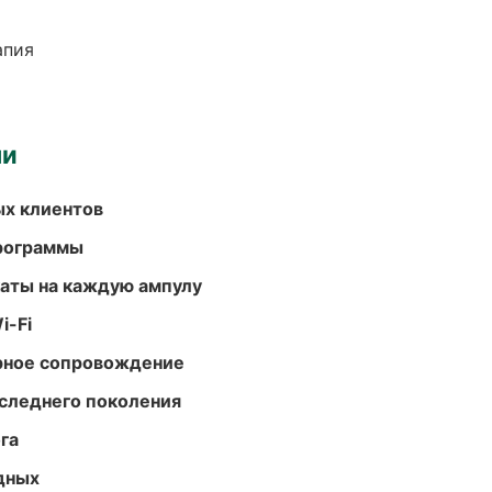
апия
ми
ых клиентов
программы
аты на каждую ампулу
i-Fi
урное сопровождение
следнего поколения
га
одных