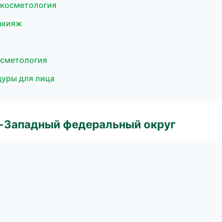
 косметология
акияж
осметология
дуры для лица
о-Западный федеральный округ