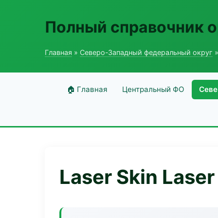
Полный справочник о
Главная
»
Северо-Западный федеральный округ
»
🏠 Главная
Центральный ФО
Севе
Laser Skin Laser