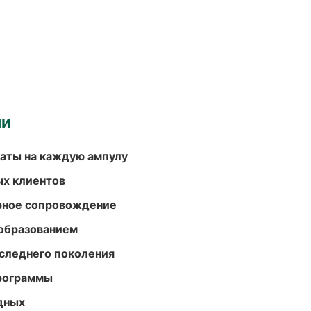
ми
аты на каждую ампулу
ых клиентов
урное сопровождение
образованием
следнего поколения
программы
одных