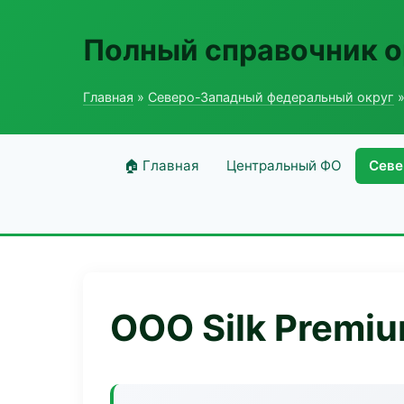
Полный справочник о
Главная
»
Северо-Западный федеральный округ
»
🏠 Главная
Центральный ФО
Севе
ООО Silk Premi