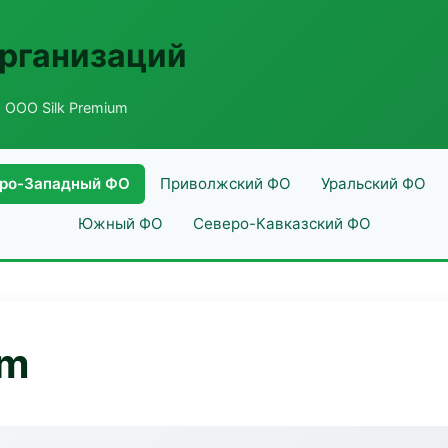
рганизаций
 ООО Silk Premium
ро-Западный ФО
Приволжский ФО
Уральский ФО
Южный ФО
Северо-Кавказский ФО
um