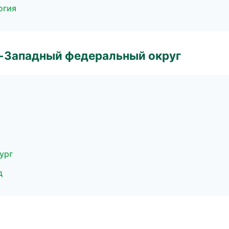
огия
о-Западный федеральный округ
ург
д