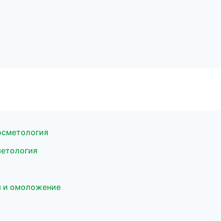
косметология
метология
я и омоложение