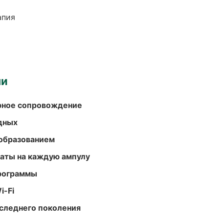
апия
ми
урное сопровождение
одных
образованием
аты на каждую ампулу
программы
i-Fi
следнего поколения