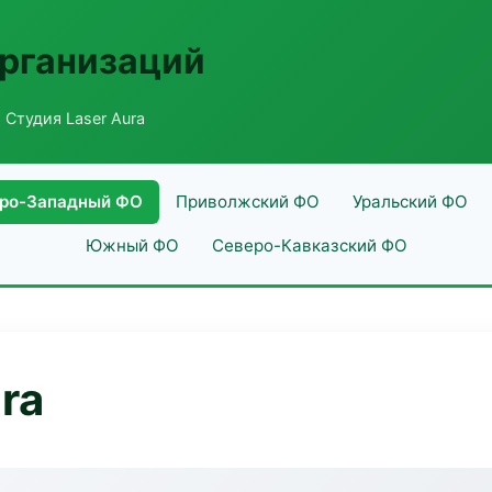
рганизаций
 Студия Laser Aura
ро-Западный ФО
Приволжский ФО
Уральский ФО
Южный ФО
Северо-Кавказский ФО
ra