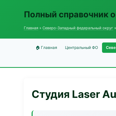
Полный справочник о
Главная
»
Северо-Западный федеральный округ
»
🏠 Главная
Центральный ФО
Севе
Студия Laser Au