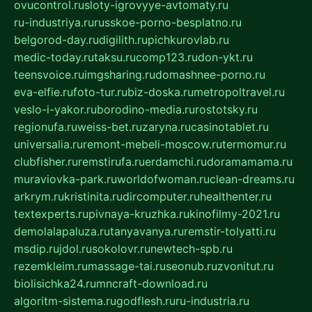
ovucontrol.ru
sloty-igrovyye-avtomaty.ru
ru-industriya.ru
russkoe-porno-besplatno.ru
belgorod-day.ru
digilith.ru
pichkurovlab.ru
medic-today.ru
taksu.ru
comp123.ru
don-ykt.ru
teensvoice.ru
imgsharing.ru
domashnee-porno.ru
eva-elfie.ru
foto-tur.ru
biz-doska.ru
metropoltravel.ru
veslo-i-yakor.ru
borodino-media.ru
rostotsky.ru
regionufa.ru
weiss-bet.ru
zaryna.ru
casinotablet.ru
universalia.ru
remont-mebeli-moscow.ru
termomur.ru
clubfisher.ru
remstirufa.ru
erdamchi.ru
doramamama.ru
muraviovka-park.ru
worldofwoman.ru
clean-dreams.ru
arkrym.ru
kristinita.ru
dircomputer.ru
healthenter.ru
textexperts.ru
pivnaya-kruzhka.ru
kinofilmy-2021.ru
demolalapaluza.ru
tanyavanya.ru
remstir-tolyatti.ru
msdip.ru
jdol.ru
sokolovr.ru
newtech-spb.ru
rezemkleim.ru
massage-tai.ru
seonub.ru
zvonitut.ru
biolisichka24.ru
mncraft-download.ru
algoritm-sistema.ru
godflesh.ru
ru-industria.ru