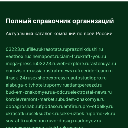
Полный справочник организаций
Актуальный каталог компаний по всей России
03223.ru
ufille.ru
krasotata.ru
prazdnikdushi.ru
veetbox.ru
cinemapost.ru
ciam-fr.ru
kraft-you.ru
mega-press.ru
03223.ru
web-explore.ru
rastenuya.ru
eurovision-russia.ru
strah-news.ru
freeride-team.ru
itrack-24.ru
sexshopexpress.ru
autostudiopro.ru
alabuga-cityhotel.ru
pornv.ru
atlantpereezd.ru
bud-em-znakomye.ru
a-cdc.ru
elektrostal-news.ru
korolevremont-market.ru
budem-znakomye.ru
oooagrosnab.ru
fpodaso.ru
emfire.ru
pro-otdelky.ru
ukrasotki.ru
seksuzbek.ru
seks-uzbek.ru
porno-vk.ru
sovratili.ru
olecoon.ru
vd-dosug.ru
adonyev.ru
rbc-news.ru
porno-skvirt.ru
krospr.ru