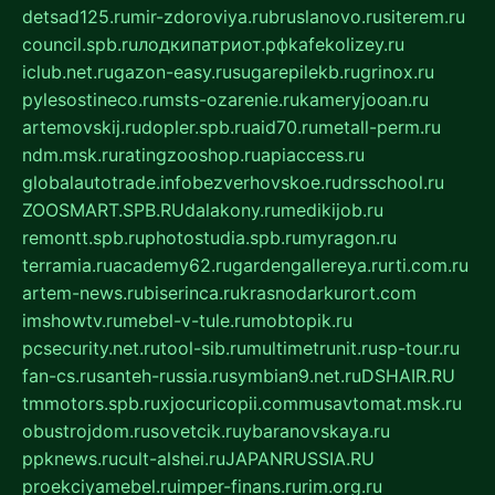
detsad125.ru
mir-zdoroviya.ru
bruslanovo.ru
siterem.ru
council.spb.ru
лодкипатриот.рф
kafekolizey.ru
iclub.net.ru
gazon-easy.ru
sugarepilekb.ru
grinox.ru
pylesostineco.ru
msts-ozarenie.ru
kameryjooan.ru
artemovskij.ru
dopler.spb.ru
aid70.ru
metall-perm.ru
ndm.msk.ru
ratingzooshop.ru
apiaccess.ru
globalautotrade.info
bezverhovskoe.ru
drsschool.ru
ZOOSMART.SPB.RU
dalakony.ru
medikijob.ru
remontt.spb.ru
photostudia.spb.ru
myragon.ru
terramia.ru
academy62.ru
gardengallereya.ru
rti.com.ru
artem-news.ru
biserinca.ru
krasnodarkurort.com
imshowtv.ru
mebel-v-tule.ru
mobtopik.ru
pcsecurity.net.ru
tool-sib.ru
multimetrunit.ru
sp-tour.ru
fan-cs.ru
santeh-russia.ru
symbian9.net.ru
DSHAIR.RU
tmmotors.spb.ru
xjocuricopii.com
musavtomat.msk.ru
obustrojdom.ru
sovetcik.ru
ybaranovskaya.ru
ppknews.ru
cult-alshei.ru
JAPANRUSSIA.RU
proekciyamebel.ru
imper-finans.ru
rim.org.ru