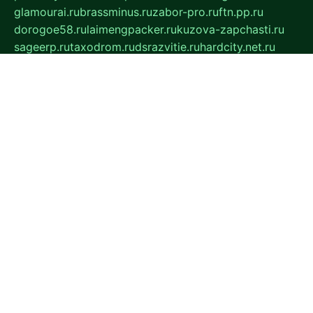
glamourai.ru
brassminus.ru
zabor-pro.ru
ftn.pp.ru
dorogoe58.ru
laimengpacker.ru
kuzova-zapchasti.ru
sageerp.ru
taxodrom.ru
dsrazvitie.ru
hardcity.net.ru
ratinghomegames.ru
topservice25.ru
gubernyan.ru
gtglasslined.ru
ii4.ru
tssport.spb.ru
andorra24.com
blackwallstreet.ru
oboimos.ru
optim-doors.com.ru
ikuch.ru
nycr.org.ru
npa21.ru
vremya-ch.spb.ru
desert000.ru
ivtorgi.ru
ifiori.ru
catalog-statei.ru
dcv.org.ru
spetsmaster174.ru
ipkameryhiseeu.ru
dum26.ru
ruspol.spb.ru
fr-opendp.ru
kam-solnyshko.ru
cheyenne-arapaho.ru
sevzapmetal.spb.ru
ted-lapidus.spb.ru
parasite-eliminator.ru
sigma-complete.ru
modernworld.ru
dama-moda.ru
eholot-group.ru
sk-nvkz.ru
DRONGOLD.RU
democratia2.ru
i-farmer.ru
mass-sport.org
jablonex.spb.ru
bookmess.ru
linkword.ru
refineua.com.ru
cs-spec.net.ru
altay-mebel.ru
DNK-THEATRE.RU
mechaniks.spb.ru
ipcamtechage.ru