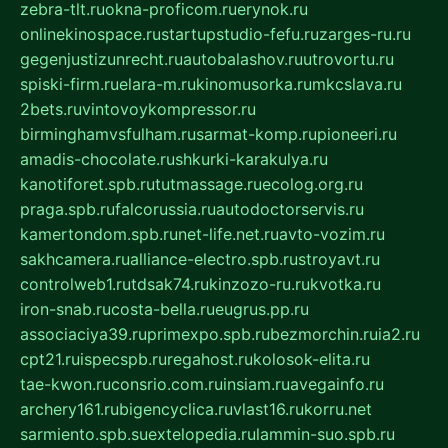
zebra-tlt.ru
okna-proficom.ru
erynok.ru
onlinekinospace.ru
startupstudio-fefu.ru
zarges-ru.ru
gegenjustizunrecht.ru
autobalashov.ru
utrovortu.ru
spiski-firm.ru
elara-m.ru
kinomusorka.ru
mkcslava.ru
2bets.ru
vintovoykompressor.ru
birminghamvsfulham.ru
sarmat-komp.ru
pioneeri.ru
amadis-chocolate.ru
shkurki-karakulya.ru
kanotiforet.spb.ru
tutmassage.ru
ecolog.org.ru
praga.spb.ru
falcorussia.ru
autodoctorservis.ru
kamertondom.spb.ru
net-life.net.ru
avto-vozim.ru
sakhcamera.ru
alliance-electro.spb.ru
stroyavt.ru
controlweb1.ru
tdsak74.ru
kinzozo-ru.ru
kvotka.ru
iron-snab.ru
costa-bella.ru
eugrus.pp.ru
associaciya39.ru
primexpo.spb.ru
bezmorchin.ru
ia2.ru
cpt21.ru
ispecspb.ru
regahost.ru
kolosok-elita.ru
tae-kwon.ru
consrio.com.ru
insiam.ru
avegainfo.ru
archery161.ru
bigencyclica.ru
vlast16.ru
korru.net
sarmiento.spb.su
extelopedia.ru
lammin-suo.spb.ru