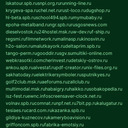
iskatour.spb.ru
snpi.org.ru
running-line.ru
krygeva-spa.ru
chel.net.ru
rust-loco.ru
dugshop.ru
hl-beta.spb.ru
school494.spb.ru
mymubaby.ru
epoha-metalband.ru
ngr.spb.ru
rusgosnews.com
dieselvostok.ru
24hostel.msk.ru
w-dev.ru
f-ship.ru
regsmi.ru
filmnetwork.ru
malinasp.ru
kinosvin.ru
h2o-salon.ru
malutkayork.ru
deltaprim.spb.ru
tango-perm.ru
gooddir.ru
sgv.su
multiki-online.com
webkrasotki.com
cherinvest.ru
detskiy-ostrov.ru
ankou.spb.ru
alvesta1.ru
pdf-creator.ru
nix-files.org.ru
sakhatoday.ru
elektrikersymboler.ru
sputnikyes.ru
golf2club.msk.ru
aeforums.ru
zallclub.ru
multimodal.msk.ru
habaigry.ru
haikko.ru
sobakopedia.ru
isz-fest.ru
ewnc.info
screensaver-clock.net.ru
volnav.spb.ru
comnat.ru
npf.net.ru
7bit.pp.ru
kalugatur.ru
tesiaes.ru
card.com.ru
kazanka.spb.ru
gildiya-kuznecov.ru
kameryboavision.ru
griffoncom.spb.ru
fabrika-emotsiy.ru