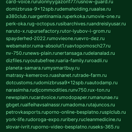
card-voice.ru
rulonnyygazon177.ru
snow-guard.ru
domizbrusa-9x12spb.ru
demaholding.ru
aalse.ru
a380club.ru
argentinamia.ru
perkoka.ru
movie-one.ru
perk-oka.ru
g-octopus.ru
sibarchives.ru
andreislyusar.ru
naruto-x.ru
pursefactory.ru
tor-lyubov-i-grom.ru
spayderhed-2022.ru
movieone.ru
evro-dez.ru
webamator.ru
ma-absolut1.ru
avtopomosch27.ru
nv-750.ru
news-plain.ru
nertansaga.ru
delanalad.ru
dizfiles.ru
youtubefree.ru
aria-family.ru
roadli.ru
planeta-samara.ru
mysmartbuy.ru
matrasy-kemerovo.ru
ashanet.ru
trade-farm.ru
dotcustoms.ru
domizbrusa9x12spb.ru
autodamp.ru
narasimha.ru
djcommodities.ru
nv750.ru
x-ton.ru
newsplain.ru
cardvoice.ru
modopaper.ru
manunae.ru
gbget.ru
alfeihavsalnassr.ru
madoma.ru
tajuncos.ru
petrovkasports.ru
porno-online-besplatno.ru
splclub.ru
york-life.ru
doroga-expo.ru
ribery.ru
cleanmedicine.ru
slovar-ivrit.ru
porno-video-besplatno.ru
seks-365.ru