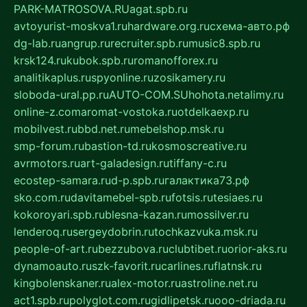
PARK-MATROSOVA.RU
agat.spb.ru
avtoyurist-moskva1.ru
hardware.org.ru
схема-авто.рф
dg-lab.ru
angrup.ru
recruiter.spb.ru
music8.spb.ru
krsk124.ru
kubok.spb.ru
romanofforex.ru
analitikaplus.ru
spyonline.ru
zosikamery.ru
sloboda-ural.pp.ru
AUTO-COM.SU
hohota.net
alimy.ru
online-z.com
aromat-vostoka.ru
otdelkaexp.ru
mobilvest.ru
bbd.net.ru
mebelshop.msk.ru
smp-forum.ru
bastion-td.ru
kosmoscreative.ru
avrmotors.ru
art-galadesign.ru
tiffany-c.ru
ecostep-samara.ru
d-p.spb.ru
галактика73.рф
sko.com.ru
davitamebel-spb.ru
fotsis.ru
tesiaes.ru
kokoroyari.spb.ru
blesna-kazan.ru
mossilver.ru
lenderoq.ru
sergeydobrin.ru
tochkazvuka.msk.ru
people-of-art.ru
bezzubova.ru
clubtibet.ru
orior-aks.ru
dynamoauto.ru
szk-favorit.ru
carlines.ru
flatnsk.ru
kingbolenskaner.ru
alex-motor.ru
astroline.net.ru
act1.spb.ru
polyglot.com.ru
gidlipetsk.ru
ooo-driada.ru