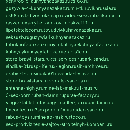
xehyroo-5-kuhnyanazakaz.ru
cs-68.ru
guzywia-4-kuhnyanazakaz.ru
mir-tk.ru
vlknrussia.ru
cs68.ru
vladivostok-map.ru
video-seks.ru
bankaribi.ru
raszar.ru
vskrytie-zamkov-moskva113.ru
lipetsktelecom.ru
tovudyi4kuhnyanazakaz.ru
seksuzb.ru
guzywia4kuhnyanazakaz.ru
fabrikaofabrikaokuhny.ru
kuhnyaekuhnyaafabrika.ru
kuhnyaykuhnyayfabrika.ru
e-abis1c.ru
store-brawl-stars.ru
kts-services.ru
dark-sand.ru
sindika-01.ru
sp-life.ru
x-legion.ru
sib-archives.ru
e-abis-1-c.ru
sindika01.ru
venda-festival.ru
store-brawlstars.ru
dooraleksandria.ru
antenna-highly.ru
mine-lab-msk.ru
1-mus.ru
3-sex-porn.ru
ban-damn.ru
purse-factory.ru
viagra-tablet.ru
fasbags.ru
adler-jun.ru
bandamn.ru
fincontech.ru
3sexporn.ru
1mus.ru
darksand.ru
rebus-toys.ru
minelab-msk.ru
rtdco.ru
seo-prodvizhenie-sajtov-stroitelnyh-kompanij.ru