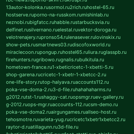
13autor-kolonka.ru
sormol.ru
2rich.ru
hostel-65.ru
hostserve.ru
porno-na-russkom.ru
mishinlab.ru
neznobi.ru
bigfatcc.ru
habble.ru
starbucksvia.ru
delfinet.ru
silvernano.ru
elestal.ru
vektor-doroga.ru
velotrenajery.ru
pronso54.ru
lenasever.ru
lovinskix.ru
show-pets.ru
smartnews03.ru
discofoxworld.ru
miraclecoon.ru
pongup.ru
hostel65.ru
liura.ru
glasspb.ru
firehunters.ru
gribowo.ru
gnalis.ru
bulkitula.ru
hometown-france.ru
1-xbeticricetc-1-xbetti-5.ru
shop-garena.ru
cricetc-1-xbetr-1-xbetcc-2.ru
one-life-story.ru
top-halyava.ru
accounts112.ru
poka-vse-doma-2.ru
3-d-file.ru
hahahaharms.ru
g2012.ru
tst-1.ru
shaggy-cat.ru
opsmgr.ru
ev-gallery.ru
g-2012.ru
ops-mgr.ru
accounts-112.ru
csm-demo.ru
poka-vse-doma2.ru
airgungames.ru
allseo-host.ru
tehosmotre.ru
varieta-yug.ru
cricetc1xbetr1xbetcc2.ru
raytor-d.ru
atillagunn.ru
3d-file.ru