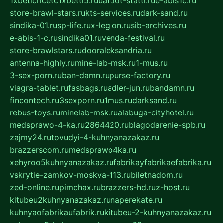
1xbeticricetc1xbetti5.ru
uafoot-statti.ru
e-abis1c.ru
store-brawl-stars.ru
kts-services.ru
dark-sand.ru
sindika-01.ru
sp-life.ru
x-legion.ru
sib-archives.ru
e-abis-1-c.ru
sindika01.ru
venda-festival.ru
store-brawlstars.ru
dooraleksandria.ru
antenna-highly.ru
mine-lab-msk.ru
1-mus.ru
3-sex-porn.ru
ban-damn.ru
purse-factory.ru
viagra-tablet.ru
fasbags.ru
adler-jun.ru
bandamn.ru
fincontech.ru
3sexporn.ru
1mus.ru
darksand.ru
rebus-toys.ru
minelab-msk.ru
alabuga-cityhotel.ru
medsprawo-4-ka.ru
2864420.ru
blagodarenie-spb.ru
zajmy24.ru
tovudyi-4-kuhnyanazakaz.ru
brazzerscom.ru
medsprawo4ka.ru
xehyroo5kuhnyanazakaz.ru
fabrikayfabrikaefabrika.ru
vskrytie-zamkov-moskva-113.ru
biletnadom.ru
zed-online.ru
pimchax.ru
brazzers-hd.ru
z-host.ru
kitubeu2kuhnyanazakaz.ru
naperekate.ru
kuhnyaofabrikaufabrik.ru
kitubeu-2-kuhnyanazakaz.ru