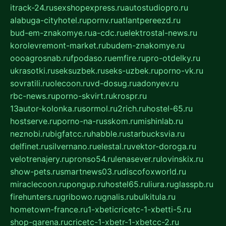
itrack-24.ru
sexshopexpress.ru
autostudiopro.ru
alabuga-cityhotel.ru
pornv.ru
atlantpereezd.ru
bud-em-znakomye.ru
a-cdc.ru
elektrostal-news.ru
korolevremont-market.ru
budem-znakomye.ru
oooagrosnab.ru
fpodaso.ru
emfire.ru
pro-otdelky.ru
ukrasotki.ru
seksuzbek.ru
seks-uzbek.ru
porno-vk.ru
sovratili.ru
olecoon.ru
vd-dosug.ru
adonyev.ru
rbc-news.ru
porno-skvirt.ru
krospr.ru
13autor-kolonka.ru
sormol.ru
2rich.ru
hostel-65.ru
hostserve.ru
porno-na-russkom.ru
mishinlab.ru
neznobi.ru
bigfatcc.ru
habble.ru
starbucksvia.ru
delfinet.ru
silvernano.ru
elestal.ru
vektor-doroga.ru
velotrenajery.ru
pronso54.ru
lenasever.ru
lovinskix.ru
show-pets.ru
smartnews03.ru
discofoxworld.ru
miraclecoon.ru
pongup.ru
hostel65.ru
liura.ru
glasspb.ru
firehunters.ru
gribowo.ru
gnalis.ru
bulkitula.ru
hometown-france.ru
1-xbeticricetc-1-xbetti-5.ru
shop-garena.ru
cricetc-1-xbetr-1-xbetcc-2.ru