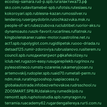
ecostep-samara.ru
d-p.spb.ru
галактика73.рф
sko.com.ru
davitamebel-spb.ru
fotsis.ru
tesiaes.ru
kokoroyari.spb.ru
blesna-kazan.ru
mossilver.ru
lenderoq.ru
sergeydobrin.ru
tochkazvuka.msk.ru
people-of-art.ru
bezzubova.ru
clubtibet.ru
orior-aks.ru
dynamoauto.ru
szk-favorit.ru
carlines.ru
flatnsk.ru
kingbolenskaner.ru
alex-motor.ru
astroline.net.ru
act1.spb.ru
polyglot.com.ru
gidlipetsk.ru
ooo-driada.ru
detsad125.ru
mir-zdoroviya.ru
bruslanovo.ru
siterem.ru
council.spb.ru
лодкипатриот.рф
kafekolizey.ru
iclub.net.ru
gazon-easy.ru
sugarepilekb.ru
grinox.ru
pylesostineco.ru
msts-ozarenie.ru
kameryjooan.ru
artemovskij.ru
dopler.spb.ru
aid70.ru
metall-perm.ru
ndm.msk.ru
ratingzooshop.ru
apiaccess.ru
globalautotrade.info
bezverhovskoe.ru
drsschool.ru
ZOOSMART.SPB.RU
dalakony.ru
medikijob.ru
remontt.spb.ru
photostudia.spb.ru
myragon.ru
terramia.ru
academy62.ru
gardengallereya.ru
rti.com.ru