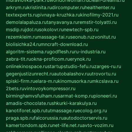
muraviovka-park.ru
worldofwoman.ru
clean-dreams.ru
arkrym.ru
kristinita.ru
dircomputer.ru
healthenter.ru
textexperts.ru
pivnaya-kruzhka.ru
kinofilmy-2021.ru
demolalapaluza.ru
tanyavanya.ru
remstir-tolyatti.ru
msdip.ru
jdol.ru
sokolovr.ru
newtech-spb.ru
rezemkleim.ru
massage-tai.ru
seonub.ru
zvonitut.ru
biolisichka24.ru
mncraft-download.ru
algoritm-sistema.ru
godflesh.ru
ru-industria.ru
zebra-tlt.ru
okna-proficom.ru
erynok.ru
onlinekinospace.ru
startupstudio-fefu.ru
zarges-ru.ru
gegenjustizunrecht.ru
autobalashov.ru
utrovortu.ru
spiski-firm.ru
elara-m.ru
kinomusorka.ru
mkcslava.ru
2bets.ru
vintovoykompressor.ru
birminghamvsfulham.ru
sarmat-komp.ru
pioneeri.ru
amadis-chocolate.ru
shkurki-karakulya.ru
kanotiforet.spb.ru
tutmassage.ru
ecolog.org.ru
praga.spb.ru
falcorussia.ru
autodoctorservis.ru
kamertondom.spb.ru
net-life.net.ru
avto-vozim.ru