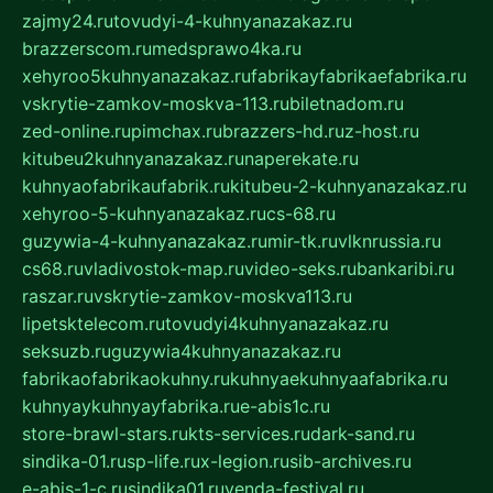
zajmy24.ru
tovudyi-4-kuhnyanazakaz.ru
brazzerscom.ru
medsprawo4ka.ru
xehyroo5kuhnyanazakaz.ru
fabrikayfabrikaefabrika.ru
vskrytie-zamkov-moskva-113.ru
biletnadom.ru
zed-online.ru
pimchax.ru
brazzers-hd.ru
z-host.ru
kitubeu2kuhnyanazakaz.ru
naperekate.ru
kuhnyaofabrikaufabrik.ru
kitubeu-2-kuhnyanazakaz.ru
xehyroo-5-kuhnyanazakaz.ru
cs-68.ru
guzywia-4-kuhnyanazakaz.ru
mir-tk.ru
vlknrussia.ru
cs68.ru
vladivostok-map.ru
video-seks.ru
bankaribi.ru
raszar.ru
vskrytie-zamkov-moskva113.ru
lipetsktelecom.ru
tovudyi4kuhnyanazakaz.ru
seksuzb.ru
guzywia4kuhnyanazakaz.ru
fabrikaofabrikaokuhny.ru
kuhnyaekuhnyaafabrika.ru
kuhnyaykuhnyayfabrika.ru
e-abis1c.ru
store-brawl-stars.ru
kts-services.ru
dark-sand.ru
sindika-01.ru
sp-life.ru
x-legion.ru
sib-archives.ru
e-abis-1-c.ru
sindika01.ru
venda-festival.ru