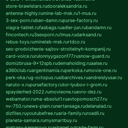
store-brawlstars.ru
dooraleksandria.ru
antenna-highly.ru
mine-lab-msk.ru
1-mus.ru
3-sex-porn.ru
ban-damn.ru
purse-factory.ru
viagra-tablet.ru
fasbags.ru
adler-jun.ru
bandamn.ru
fincontech.ru
3sexporn.ru
1mus.ru
darksand.ru
rebus-toys.ru
minelab-msk.ru
rtdco.ru
seo-prodvizhenie-sajtov-stroitelnyh-kompanij.ru
card-voice.ru
rulonnyygazon177.ru
snow-guard.ru
domizbrusa-9x12spb.ru
demaholding.ru
aalse.ru
a380club.ru
argentinamia.ru
perkoka.ru
movie-one.ru
perk-oka.ru
g-octopus.ru
sibarchives.ru
andreislyusar.ru
naruto-x.ru
pursefactory.ru
tor-lyubov-i-grom.ru
spayderhed-2022.ru
movieone.ru
evro-dez.ru
webamator.ru
ma-absolut1.ru
avtopomosch27.ru
nv-750.ru
news-plain.ru
nertansaga.ru
delanalad.ru
dizfiles.ru
youtubefree.ru
aria-family.ru
roadli.ru
planeta-samara.ru
mysmartbuy.ru
matrasy-kemerovo.ru
ashanet.ru
trade-farm.ru