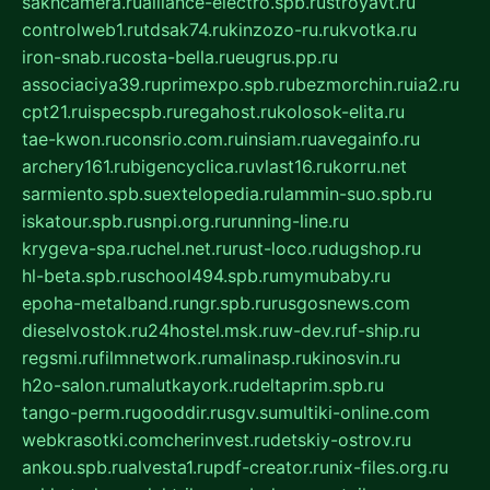
sakhcamera.ru
alliance-electro.spb.ru
stroyavt.ru
controlweb1.ru
tdsak74.ru
kinzozo-ru.ru
kvotka.ru
iron-snab.ru
costa-bella.ru
eugrus.pp.ru
associaciya39.ru
primexpo.spb.ru
bezmorchin.ru
ia2.ru
cpt21.ru
ispecspb.ru
regahost.ru
kolosok-elita.ru
tae-kwon.ru
consrio.com.ru
insiam.ru
avegainfo.ru
archery161.ru
bigencyclica.ru
vlast16.ru
korru.net
sarmiento.spb.su
extelopedia.ru
lammin-suo.spb.ru
iskatour.spb.ru
snpi.org.ru
running-line.ru
krygeva-spa.ru
chel.net.ru
rust-loco.ru
dugshop.ru
hl-beta.spb.ru
school494.spb.ru
mymubaby.ru
epoha-metalband.ru
ngr.spb.ru
rusgosnews.com
dieselvostok.ru
24hostel.msk.ru
w-dev.ru
f-ship.ru
regsmi.ru
filmnetwork.ru
malinasp.ru
kinosvin.ru
h2o-salon.ru
malutkayork.ru
deltaprim.spb.ru
tango-perm.ru
gooddir.ru
sgv.su
multiki-online.com
webkrasotki.com
cherinvest.ru
detskiy-ostrov.ru
ankou.spb.ru
alvesta1.ru
pdf-creator.ru
nix-files.org.ru