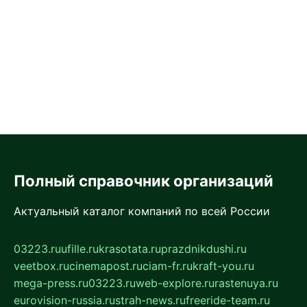
Полный справочник организаций
Актуальный каталог компаний по всей России
03223.ru
ufille.ru
krasotata.ru
prazdnikdushi.ru
veetbox.ru
cinemapost.ru
ciam-fr.ru
kraft-you.ru
mega-press.ru
03223.ru
web-explore.ru
rastenuya.ru
eurovision-russia.ru
strah-news.ru
freeride-team.ru