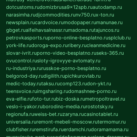
dotcustoms.ru
domizbrusa9x12spb.ru
autodamp.ru
narasimha.ru
djcommodities.ru
nv750.ru
x-ton.ru
newsplain.ru
cardvoice.ru
modopaper.ru
manunae.ru
gbget.ru
alfeihavsalnassr.ru
madoma.ru
tajuncos.ru
petrovkasports.ru
porno-online-besplatno.ru
splclub.ru
york-life.ru
doroga-expo.ru
ribery.ru
cleanmedicine.ru
slovar-ivrit.ru
porno-video-besplatno.ru
seks-365.ru
ovucontrol.ru
sloty-igrovyye-avtomaty.ru
ru-industriya.ru
russkoe-porno-besplatno.ru
belgorod-day.ru
digilith.ru
pichkurovlab.ru
medic-today.ru
taksu.ru
comp123.ru
don-ykt.ru
teensvoice.ru
imgsharing.ru
domashnee-porno.ru
eva-elfie.ru
foto-tur.ru
biz-doska.ru
metropoltravel.ru
veslo-i-yakor.ru
borodino-media.ru
rostotsky.ru
regionufa.ru
weiss-bet.ru
zaryna.ru
casinotablet.ru
universalia.ru
remont-mebeli-moscow.ru
termomur.ru
clubfisher.ru
remstirufa.ru
erdamchi.ru
doramamama.ru