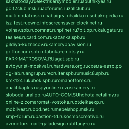
sakhatoday.ru
elektrikersymboler.ru
sputnikyes.ru
golf2club.msk.ru
aeforums.ru
zallclub.ru
multimodal.msk.ru
habaigry.ru
haikko.ru
sobakopedia.ru
isz-fest.ru
ewnc.info
screensaver-clock.net.ru
volnav.spb.ru
comnat.ru
npf.net.ru
7bit.pp.ru
kalugatur.ru
tesiaes.ru
card.com.ru
kazanka.spb.ru
gildiya-kuznecov.ru
kameryboavision.ru
griffoncom.spb.ru
fabrika-emotsiy.ru
PARK-MATROSOVA.RU
agat.spb.ru
avtoyurist-moskva1.ru
hardware.org.ru
схема-авто.рф
dg-lab.ru
angrup.ru
recruiter.spb.ru
music8.spb.ru
krsk124.ru
kubok.spb.ru
romanofforex.ru
analitikaplus.ru
spyonline.ru
zosikamery.ru
sloboda-ural.pp.ru
AUTO-COM.SU
hohota.net
alimy.ru
online-z.com
aromat-vostoka.ru
otdelkaexp.ru
mobilvest.ru
bbd.net.ru
mebelshop.msk.ru
smp-forum.ru
bastion-td.ru
kosmoscreative.ru
avrmotors.ru
art-galadesign.ru
tiffany-c.ru