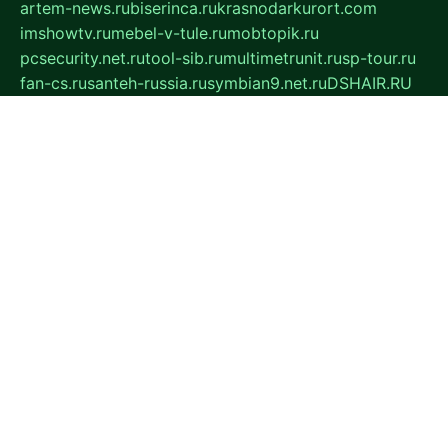
artem-news.ru
biserinca.ru
krasnodarkurort.com
imshowtv.ru
mebel-v-tule.ru
mobtopik.ru
pcsecurity.net.ru
tool-sib.ru
multimetrunit.ru
sp-tour.ru
fan-cs.ru
santeh-russia.ru
symbian9.net.ru
DSHAIR.RU
tmmotors.spb.ru
xjocuricopii.com
musavtomat.msk.ru
obustrojdom.ru
sovetcik.ru
ybaranovskaya.ru
ppknews.ru
cult-alshei.ru
JAPANRUSSIA.RU
proekciyamebel.ru
imper-finans.ru
rim.org.ru
glamourai.ru
brassminus.ru
zabor-pro.ru
ftn.pp.ru
dorogoe58.ru
laimengpacker.ru
kuzova-zapchasti.ru
sageerp.ru
taxodrom.ru
dsrazvitie.ru
hardcity.net.ru
ratinghomegames.ru
topservice25.ru
gubernyan.ru
gtglasslined.ru
ii4.ru
tssport.spb.ru
andorra24.com
blackwallstreet.ru
oboimos.ru
optim-doors.com.ru
ikuch.ru
nycr.org.ru
npa21.ru
vremya-ch.spb.ru
desert000.ru
ivtorgi.ru
ifiori.ru
catalog-statei.ru
dcv.org.ru
spetsmaster174.ru
ipkameryhiseeu.ru
dum26.ru
ruspol.spb.ru
fr-opendp.ru
kam-solnyshko.ru