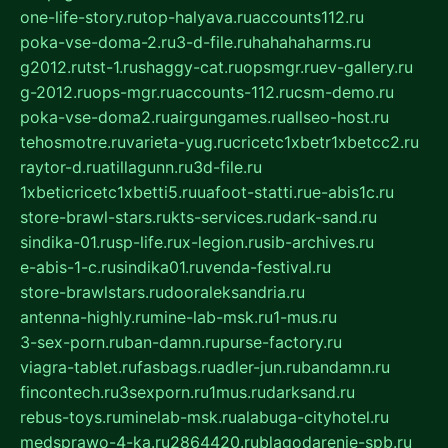
one-life-story.ru
top-halyava.ru
accounts112.ru
poka-vse-doma-2.ru
3-d-file.ru
hahahaharms.ru
g2012.ru
tst-1.ru
shaggy-cat.ru
opsmgr.ru
ev-gallery.ru
g-2012.ru
ops-mgr.ru
accounts-112.ru
csm-demo.ru
poka-vse-doma2.ru
airgungames.ru
allseo-host.ru
tehosmotre.ru
varieta-yug.ru
cricetc1xbetr1xbetcc2.ru
raytor-d.ru
atillagunn.ru
3d-file.ru
1xbeticricetc1xbetti5.ru
uafoot-statti.ru
e-abis1c.ru
store-brawl-stars.ru
kts-services.ru
dark-sand.ru
sindika-01.ru
sp-life.ru
x-legion.ru
sib-archives.ru
e-abis-1-c.ru
sindika01.ru
venda-festival.ru
store-brawlstars.ru
dooraleksandria.ru
antenna-highly.ru
mine-lab-msk.ru
1-mus.ru
3-sex-porn.ru
ban-damn.ru
purse-factory.ru
viagra-tablet.ru
fasbags.ru
adler-jun.ru
bandamn.ru
fincontech.ru
3sexporn.ru
1mus.ru
darksand.ru
rebus-toys.ru
minelab-msk.ru
alabuga-cityhotel.ru
medsprawo-4-ka.ru
2864420.ru
blagodarenie-spb.ru