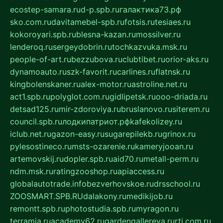
ecostep-samara.ru
d-p.spb.ru
галактика73.рф
sko.com.ru
davitamebel-spb.ru
fotsis.ru
tesiaes.ru
kokoroyari.spb.ru
blesna-kazan.ru
mossilver.ru
lenderoq.ru
sergeydobrin.ru
tochkazvuka.msk.ru
people-of-art.ru
bezzubova.ru
clubtibet.ru
orior-aks.ru
dynamoauto.ru
szk-favorit.ru
carlines.ru
flatnsk.ru
kingbolenskaner.ru
alex-motor.ru
astroline.net.ru
act1.spb.ru
polyglot.com.ru
gidlipetsk.ru
ooo-driada.ru
detsad125.ru
mir-zdoroviya.ru
bruslanovo.ru
siterem.ru
council.spb.ru
лодкипатриот.рф
kafekolizey.ru
iclub.net.ru
gazon-easy.ru
sugarepilekb.ru
grinox.ru
pylesostineco.ru
msts-ozarenie.ru
kameryjooan.ru
artemovskij.ru
dopler.spb.ru
aid70.ru
metall-perm.ru
ndm.msk.ru
ratingzooshop.ru
apiaccess.ru
globalautotrade.info
bezverhovskoe.ru
drsschool.ru
ZOOSMART.SPB.RU
dalakony.ru
medikijob.ru
remontt.spb.ru
photostudia.spb.ru
myragon.ru
terramia.ru
academy62.ru
gardengallereya.ru
rti.com.ru