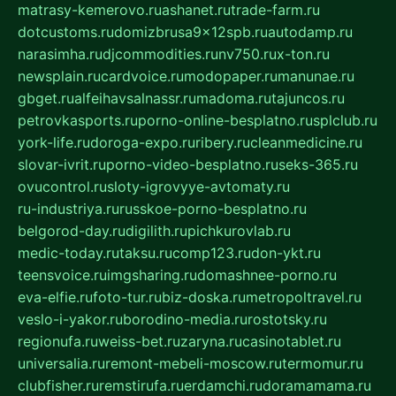
matrasy-kemerovo.ru
ashanet.ru
trade-farm.ru
dotcustoms.ru
domizbrusa9x12spb.ru
autodamp.ru
narasimha.ru
djcommodities.ru
nv750.ru
x-ton.ru
newsplain.ru
cardvoice.ru
modopaper.ru
manunae.ru
gbget.ru
alfeihavsalnassr.ru
madoma.ru
tajuncos.ru
petrovkasports.ru
porno-online-besplatno.ru
splclub.ru
york-life.ru
doroga-expo.ru
ribery.ru
cleanmedicine.ru
slovar-ivrit.ru
porno-video-besplatno.ru
seks-365.ru
ovucontrol.ru
sloty-igrovyye-avtomaty.ru
ru-industriya.ru
russkoe-porno-besplatno.ru
belgorod-day.ru
digilith.ru
pichkurovlab.ru
medic-today.ru
taksu.ru
comp123.ru
don-ykt.ru
teensvoice.ru
imgsharing.ru
domashnee-porno.ru
eva-elfie.ru
foto-tur.ru
biz-doska.ru
metropoltravel.ru
veslo-i-yakor.ru
borodino-media.ru
rostotsky.ru
regionufa.ru
weiss-bet.ru
zaryna.ru
casinotablet.ru
universalia.ru
remont-mebeli-moscow.ru
termomur.ru
clubfisher.ru
remstirufa.ru
erdamchi.ru
doramamama.ru