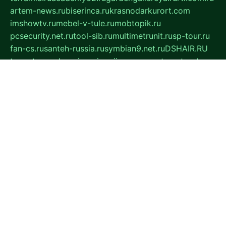
artem-news.ru
biserinca.ru
krasnodarkurort.com
imshowtv.ru
mebel-v-tule.ru
mobtopik.ru
pcsecurity.net.ru
tool-sib.ru
multimetrunit.ru
sp-tour.ru
fan-cs.ru
santeh-russia.ru
symbian9.net.ru
DSHAIR.RU
tmmotors.spb.ru
xjocuricopii.com
musavtomat.msk.ru
obustrojdom.ru
sovetcik.ru
ybaranovskaya.ru
ppknews.ru
cult-alshei.ru
JAPANRUSSIA.RU
proekciyamebel.ru
imper-finans.ru
rim.org.ru
glamourai.ru
brassminus.ru
zabor-pro.ru
ftn.pp.ru
dorogoe58.ru
laimengpacker.ru
kuzova-zapchasti.ru
sageerp.ru
taxodrom.ru
dsrazvitie.ru
hardcity.net.ru
ratinghomegames.ru
topservice25.ru
gubernyan.ru
gtglasslined.ru
ii4.ru
tssport.spb.ru
andorra24.com
blackwallstreet.ru
oboimos.ru
optim-doors.com.ru
ikuch.ru
nycr.org.ru
npa21.ru
vremya-ch.spb.ru
desert000.ru
ivtorgi.ru
ifiori.ru
catalog-statei.ru
dcv.org.ru
spetsmaster174.ru
ipkameryhiseeu.ru
dum26.ru
ruspol.spb.ru
fr-opendp.ru
kam-solnyshko.ru