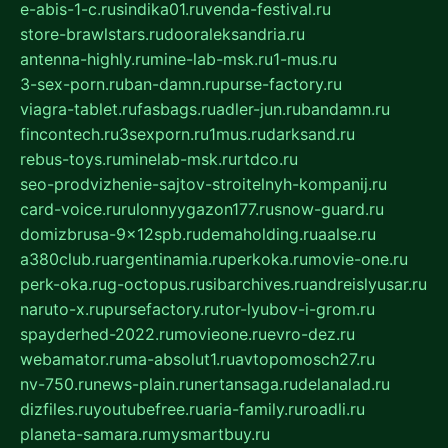
e-abis-1-c.ru
sindika01.ru
venda-festival.ru
store-brawlstars.ru
dooraleksandria.ru
antenna-highly.ru
mine-lab-msk.ru
1-mus.ru
3-sex-porn.ru
ban-damn.ru
purse-factory.ru
viagra-tablet.ru
fasbags.ru
adler-jun.ru
bandamn.ru
fincontech.ru
3sexporn.ru
1mus.ru
darksand.ru
rebus-toys.ru
minelab-msk.ru
rtdco.ru
seo-prodvizhenie-sajtov-stroitelnyh-kompanij.ru
card-voice.ru
rulonnyygazon177.ru
snow-guard.ru
domizbrusa-9x12spb.ru
demaholding.ru
aalse.ru
a380club.ru
argentinamia.ru
perkoka.ru
movie-one.ru
perk-oka.ru
g-octopus.ru
sibarchives.ru
andreislyusar.ru
naruto-x.ru
pursefactory.ru
tor-lyubov-i-grom.ru
spayderhed-2022.ru
movieone.ru
evro-dez.ru
webamator.ru
ma-absolut1.ru
avtopomosch27.ru
nv-750.ru
news-plain.ru
nertansaga.ru
delanalad.ru
dizfiles.ru
youtubefree.ru
aria-family.ru
roadli.ru
planeta-samara.ru
mysmartbuy.ru