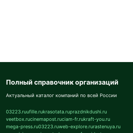
Полный справочник организаций
Актуальный каталог компаний по всей России
03223.ru
ufille.ru
krasotata.ru
prazdnikdushi.ru
veetbox.ru
cinemapost.ru
ciam-fr.ru
kraft-you.ru
mega-press.ru
03223.ru
web-explore.ru
rastenuya.ru