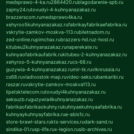
medsprawo-4-ka.ru
2864420.ru
blagodarenie-spb.ru
zajmy24.ru
tovudyi-4-kuhnyanazakaz.ru
brazzerscom.ru
medsprawo4ka.ru
xehyroo5kuhnyanazakaz.ru
fabrikayfabrikaefabrika.ru
vskrytie-zamkov-moskva-113.ru
biletnadom.ru
zed-online.ru
pimchax.ru
brazzers-hd.ru
z-host.ru
kitubeu2kuhnyanazakaz.ru
naperekate.ru
kuhnyaofabrikaufabrik.ru
kitubeu-2-kuhnyanazakaz.ru
xehyroo-5-kuhnyanazakaz.ru
cs-68.ru
guzywia-4-kuhnyanazakaz.ru
mir-tk.ru
vlknrussia.ru
cs68.ru
vladivostok-map.ru
video-seks.ru
bankaribi.ru
raszar.ru
vskrytie-zamkov-moskva113.ru
lipetsktelecom.ru
tovudyi4kuhnyanazakaz.ru
seksuzb.ru
guzywia4kuhnyanazakaz.ru
fabrikaofabrikaokuhny.ru
kuhnyaekuhnyaafabrika.ru
kuhnyaykuhnyayfabrika.ru
e-abis1c.ru
store-brawl-stars.ru
kts-services.ru
dark-sand.ru
sindika-01.ru
sp-life.ru
x-legion.ru
sib-archives.ru