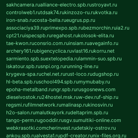
sakhcamera.ru
alliance-electro.spb.ru
stroyavt.ru
controlweb1.ru
tdsak74.ru
kinzozo-ru.ru
kvotka.ru
iron-snab.ru
costa-bella.ru
eugrus.pp.ru
associaciya39.ru
primexpo.spb.ru
bezmorchin.ru
ia2.ru
cpt21.ru
ispecspb.ru
regahost.ru
kolosok-elita.ru
tae-kwon.ru
consrio.com.ru
insiam.ru
avegainfo.ru
archery161.ru
bigencyclica.ru
vlast16.ru
korru.net
sarmiento.spb.su
extelopedia.ru
lammin-suo.spb.ru
iskatour.spb.ru
snpi.org.ru
running-line.ru
krygeva-spa.ru
chel.net.ru
rust-loco.ru
dugshop.ru
hl-beta.spb.ru
school494.spb.ru
mymubaby.ru
epoha-metalband.ru
ngr.spb.ru
rusgosnews.com
dieselvostok.ru
24hostel.msk.ru
w-dev.ru
f-ship.ru
regsmi.ru
filmnetwork.ru
malinasp.ru
kinosvin.ru
h2o-salon.ru
malutkayork.ru
deltaprim.spb.ru
tango-perm.ru
gooddir.ru
sgv.su
multiki-online.com
webkrasotki.com
cherinvest.ru
detskiy-ostrov.ru
ankou.spb.ru
alvesta1.ru
pdf-creator.ru
nix-files.org.ru