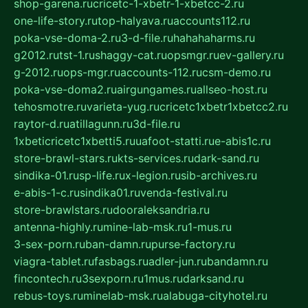
shop-garena.ru
cricetc-1-xbetr-1-xbetcc-2.ru
one-life-story.ru
top-halyava.ru
accounts112.ru
poka-vse-doma-2.ru
3-d-file.ru
hahahaharms.ru
g2012.ru
tst-1.ru
shaggy-cat.ru
opsmgr.ru
ev-gallery.ru
g-2012.ru
ops-mgr.ru
accounts-112.ru
csm-demo.ru
poka-vse-doma2.ru
airgungames.ru
allseo-host.ru
tehosmotre.ru
varieta-yug.ru
cricetc1xbetr1xbetcc2.ru
raytor-d.ru
atillagunn.ru
3d-file.ru
1xbeticricetc1xbetti5.ru
uafoot-statti.ru
e-abis1c.ru
store-brawl-stars.ru
kts-services.ru
dark-sand.ru
sindika-01.ru
sp-life.ru
x-legion.ru
sib-archives.ru
e-abis-1-c.ru
sindika01.ru
venda-festival.ru
store-brawlstars.ru
dooraleksandria.ru
antenna-highly.ru
mine-lab-msk.ru
1-mus.ru
3-sex-porn.ru
ban-damn.ru
purse-factory.ru
viagra-tablet.ru
fasbags.ru
adler-jun.ru
bandamn.ru
fincontech.ru
3sexporn.ru
1mus.ru
darksand.ru
rebus-toys.ru
minelab-msk.ru
alabuga-cityhotel.ru