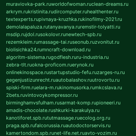
muraviovka-park.ru
worldofwoman.ru
clean-dreams.ru
arkrym.ru
kristinita.ru
dircomputer.ru
healthenter.ru
textexperts.ru
pivnaya-kruzhka.ru
kinofilmy-2021.ru
demolalapaluza.ru
tanyavanya.ru
remstir-tolyatti.ru
msdip.ru
jdol.ru
sokolovr.ru
newtech-spb.ru
rezemkleim.ru
massage-tai.ru
seonub.ru
zvonitut.ru
biolisichka24.ru
mncraft-download.ru
algoritm-sistema.ru
godflesh.ru
ru-industria.ru
zebra-tlt.ru
okna-proficom.ru
erynok.ru
onlinekinospace.ru
startupstudio-fefu.ru
zarges-ru.ru
gegenjustizunrecht.ru
autobalashov.ru
utrovortu.ru
spiski-firm.ru
elara-m.ru
kinomusorka.ru
mkcslava.ru
2bets.ru
vintovoykompressor.ru
birminghamvsfulham.ru
sarmat-komp.ru
pioneeri.ru
amadis-chocolate.ru
shkurki-karakulya.ru
kanotiforet.spb.ru
tutmassage.ru
ecolog.org.ru
praga.spb.ru
falcorussia.ru
autodoctorservis.ru
kamertondom.spb.ru
net-life.net.ru
avto-vozim.ru