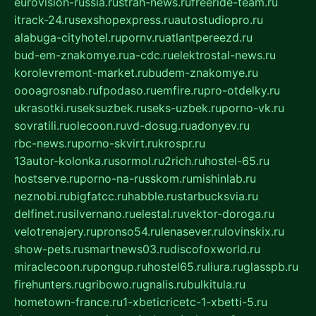
eurovision-russia.ru
strah-news.ru
freeride-team.ru
itrack-24.ru
sexshopexpress.ru
autostudiopro.ru
alabuga-cityhotel.ru
pornv.ru
atlantpereezd.ru
bud-em-znakomye.ru
a-cdc.ru
elektrostal-news.ru
korolevremont-market.ru
budem-znakomye.ru
oooagrosnab.ru
fpodaso.ru
emfire.ru
pro-otdelky.ru
ukrasotki.ru
seksuzbek.ru
seks-uzbek.ru
porno-vk.ru
sovratili.ru
olecoon.ru
vd-dosug.ru
adonyev.ru
rbc-news.ru
porno-skvirt.ru
krospr.ru
13autor-kolonka.ru
sormol.ru
2rich.ru
hostel-65.ru
hostserve.ru
porno-na-russkom.ru
mishinlab.ru
neznobi.ru
bigfatcc.ru
habble.ru
starbucksvia.ru
delfinet.ru
silvernano.ru
elestal.ru
vektor-doroga.ru
velotrenajery.ru
pronso54.ru
lenasever.ru
lovinskix.ru
show-pets.ru
smartnews03.ru
discofoxworld.ru
miraclecoon.ru
pongup.ru
hostel65.ru
liura.ru
glasspb.ru
firehunters.ru
gribowo.ru
gnalis.ru
bulkitula.ru
hometown-france.ru
1-xbeticricetc-1-xbetti-5.ru