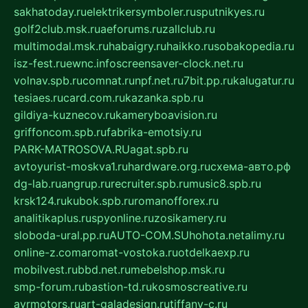
sakhatoday.ru
elektrikersymboler.ru
sputnikyes.ru
golf2club.msk.ru
aeforums.ru
zallclub.ru
multimodal.msk.ru
habaigry.ru
haikko.ru
sobakopedia.ru
isz-fest.ru
ewnc.info
screensaver-clock.net.ru
volnav.spb.ru
comnat.ru
npf.net.ru
7bit.pp.ru
kalugatur.ru
tesiaes.ru
card.com.ru
kazanka.spb.ru
gildiya-kuznecov.ru
kameryboavision.ru
griffoncom.spb.ru
fabrika-emotsiy.ru
PARK-MATROSOVA.RU
agat.spb.ru
avtoyurist-moskva1.ru
hardware.org.ru
схема-авто.рф
dg-lab.ru
angrup.ru
recruiter.spb.ru
music8.spb.ru
krsk124.ru
kubok.spb.ru
romanofforex.ru
analitikaplus.ru
spyonline.ru
zosikamery.ru
sloboda-ural.pp.ru
AUTO-COM.SU
hohota.net
alimy.ru
online-z.com
aromat-vostoka.ru
otdelkaexp.ru
mobilvest.ru
bbd.net.ru
mebelshop.msk.ru
smp-forum.ru
bastion-td.ru
kosmoscreative.ru
avrmotors.ru
art-galadesign.ru
tiffany-c.ru