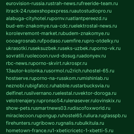
eurovision-russia.ru
strah-news.ru
freeride-team.ru
itrack-24.ru
sexshopexpress.ru
autostudiopro.ru
alabuga-cityhotel.ru
pornv.ru
atlantpereezd.ru
bud-em-znakomye.ru
a-cdc.ru
elektrostal-news.ru
korolevremont-market.ru
budem-znakomye.ru
oooagrosnab.ru
fpodaso.ru
emfire.ru
pro-otdelky.ru
ukrasotki.ru
seksuzbek.ru
seks-uzbek.ru
porno-vk.ru
sovratili.ru
olecoon.ru
vd-dosug.ru
adonyev.ru
rbc-news.ru
porno-skvirt.ru
krospr.ru
13autor-kolonka.ru
sormol.ru
2rich.ru
hostel-65.ru
hostserve.ru
porno-na-russkom.ru
mishinlab.ru
neznobi.ru
bigfatcc.ru
habble.ru
starbucksvia.ru
delfinet.ru
silvernano.ru
elestal.ru
vektor-doroga.ru
velotrenajery.ru
pronso54.ru
lenasever.ru
lovinskix.ru
show-pets.ru
smartnews03.ru
discofoxworld.ru
miraclecoon.ru
pongup.ru
hostel65.ru
liura.ru
glasspb.ru
firehunters.ru
gribowo.ru
gnalis.ru
bulkitula.ru
hometown-france.ru
1-xbeticricetc-1-xbetti-5.ru