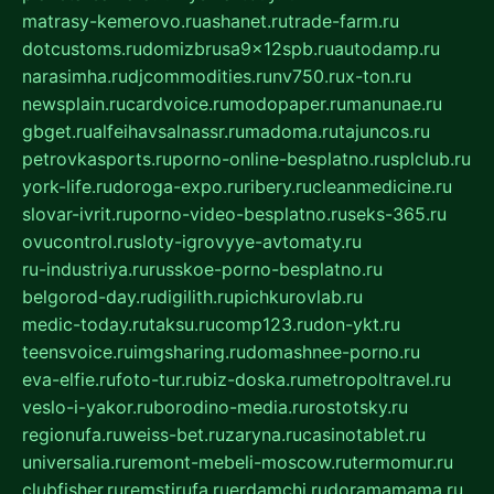
matrasy-kemerovo.ru
ashanet.ru
trade-farm.ru
dotcustoms.ru
domizbrusa9x12spb.ru
autodamp.ru
narasimha.ru
djcommodities.ru
nv750.ru
x-ton.ru
newsplain.ru
cardvoice.ru
modopaper.ru
manunae.ru
gbget.ru
alfeihavsalnassr.ru
madoma.ru
tajuncos.ru
petrovkasports.ru
porno-online-besplatno.ru
splclub.ru
york-life.ru
doroga-expo.ru
ribery.ru
cleanmedicine.ru
slovar-ivrit.ru
porno-video-besplatno.ru
seks-365.ru
ovucontrol.ru
sloty-igrovyye-avtomaty.ru
ru-industriya.ru
russkoe-porno-besplatno.ru
belgorod-day.ru
digilith.ru
pichkurovlab.ru
medic-today.ru
taksu.ru
comp123.ru
don-ykt.ru
teensvoice.ru
imgsharing.ru
domashnee-porno.ru
eva-elfie.ru
foto-tur.ru
biz-doska.ru
metropoltravel.ru
veslo-i-yakor.ru
borodino-media.ru
rostotsky.ru
regionufa.ru
weiss-bet.ru
zaryna.ru
casinotablet.ru
universalia.ru
remont-mebeli-moscow.ru
termomur.ru
clubfisher.ru
remstirufa.ru
erdamchi.ru
doramamama.ru