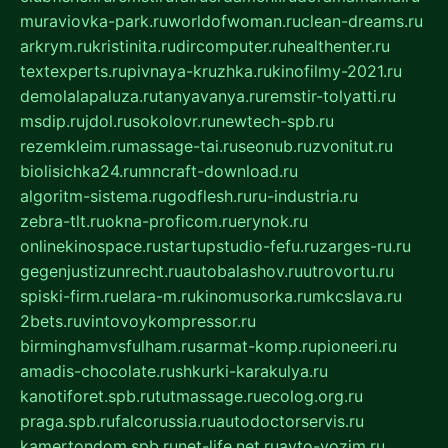
muraviovka-park.ru
worldofwoman.ru
clean-dreams.ru
arkrym.ru
kristinita.ru
dircomputer.ru
healthenter.ru
textexperts.ru
pivnaya-kruzhka.ru
kinofilmy-2021.ru
demolalapaluza.ru
tanyavanya.ru
remstir-tolyatti.ru
msdip.ru
jdol.ru
sokolovr.ru
newtech-spb.ru
rezemkleim.ru
massage-tai.ru
seonub.ru
zvonitut.ru
biolisichka24.ru
mncraft-download.ru
algoritm-sistema.ru
godflesh.ru
ru-industria.ru
zebra-tlt.ru
okna-proficom.ru
erynok.ru
onlinekinospace.ru
startupstudio-fefu.ru
zarges-ru.ru
gegenjustizunrecht.ru
autobalashov.ru
utrovortu.ru
spiski-firm.ru
elara-m.ru
kinomusorka.ru
mkcslava.ru
2bets.ru
vintovoykompressor.ru
birminghamvsfulham.ru
sarmat-komp.ru
pioneeri.ru
amadis-chocolate.ru
shkurki-karakulya.ru
kanotiforet.spb.ru
tutmassage.ru
ecolog.org.ru
praga.spb.ru
falcorussia.ru
autodoctorservis.ru
kamertondom.spb.ru
net-life.net.ru
avto-vozim.ru