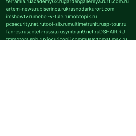
terramia.ru
academy62.ru
gardengallereya.ru
rti.com.ru
artem-news.ru
biserinca.ru
krasnodarkurort.com
imshowtv.ru
mebel-v-tule.ru
mobtopik.ru
pcsecurity.net.ru
tool-sib.ru
multimetrunit.ru
sp-tour.ru
fan-cs.ru
santeh-russia.ru
symbian9.net.ru
DSHAIR.RU
tmmotors.spb.ru
xjocuricopii.com
musavtomat.msk.ru
obustrojdom.ru
sovetcik.ru
ybaranovskaya.ru
ppknews.ru
cult-alshei.ru
JAPANRUSSIA.RU
proekciyamebel.ru
imper-finans.ru
rim.org.ru
glamourai.ru
brassminus.ru
zabor-pro.ru
ftn.pp.ru
dorogoe58.ru
laimengpacker.ru
kuzova-zapchasti.ru
sageerp.ru
taxodrom.ru
dsrazvitie.ru
hardcity.net.ru
ratinghomegames.ru
topservice25.ru
gubernyan.ru
gtglasslined.ru
ii4.ru
tssport.spb.ru
andorra24.com
blackwallstreet.ru
oboimos.ru
optim-doors.com.ru
ikuch.ru
nycr.org.ru
npa21.ru
vremya-ch.spb.ru
desert000.ru
ivtorgi.ru
ifiori.ru
catalog-statei.ru
dcv.org.ru
spetsmaster174.ru
ipkameryhiseeu.ru