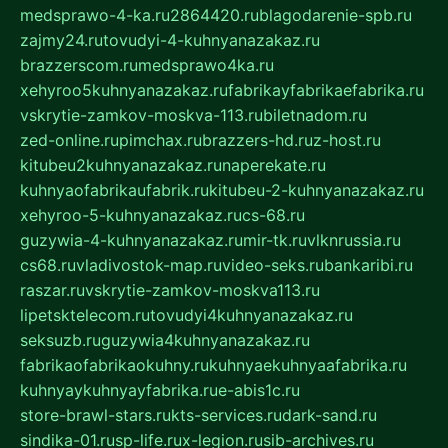
medsprawo-4-ka.ru
2864420.ru
blagodarenie-spb.ru
zajmy24.ru
tovudyi-4-kuhnyanazakaz.ru
brazzerscom.ru
medsprawo4ka.ru
xehyroo5kuhnyanazakaz.ru
fabrikayfabrikaefabrika.ru
vskrytie-zamkov-moskva-113.ru
biletnadom.ru
zed-online.ru
pimchax.ru
brazzers-hd.ru
z-host.ru
kitubeu2kuhnyanazakaz.ru
naperekate.ru
kuhnyaofabrikaufabrik.ru
kitubeu-2-kuhnyanazakaz.ru
xehyroo-5-kuhnyanazakaz.ru
cs-68.ru
guzywia-4-kuhnyanazakaz.ru
mir-tk.ru
vlknrussia.ru
cs68.ru
vladivostok-map.ru
video-seks.ru
bankaribi.ru
raszar.ru
vskrytie-zamkov-moskva113.ru
lipetsktelecom.ru
tovudyi4kuhnyanazakaz.ru
seksuzb.ru
guzywia4kuhnyanazakaz.ru
fabrikaofabrikaokuhny.ru
kuhnyaekuhnyaafabrika.ru
kuhnyaykuhnyayfabrika.ru
e-abis1c.ru
store-brawl-stars.ru
kts-services.ru
dark-sand.ru
sindika-01.ru
sp-life.ru
x-legion.ru
sib-archives.ru