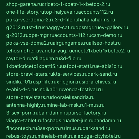
shop-garena.ru
cricetc-1-xbetr-1-xbetcc-2.ru
one-life-story.ru
top-halyava.ru
accounts112.ru
poka-vse-doma-2.ru
3-d-file.ru
hahahaharms.ru
g2012.ru
tst-1.ru
shaggy-cat.ru
opsmgr.ru
ev-gallery.ru
g-2012.ru
ops-mgr.ru
accounts-112.ru
csm-demo.ru
poka-vse-doma2.ru
airgungames.ru
allseo-host.ru
tehosmotre.ru
varieta-yug.ru
cricetc1xbetr1xbetcc2.ru
raytor-d.ru
atillagunn.ru
3d-file.ru
1xbeticricetc1xbetti5.ru
uafoot-statti.ru
e-abis1c.ru
store-brawl-stars.ru
kts-services.ru
dark-sand.ru
sindika-01.ru
sp-life.ru
x-legion.ru
sib-archives.ru
e-abis-1-c.ru
sindika01.ru
venda-festival.ru
store-brawlstars.ru
dooraleksandria.ru
antenna-highly.ru
mine-lab-msk.ru
1-mus.ru
3-sex-porn.ru
ban-damn.ru
purse-factory.ru
viagra-tablet.ru
fasbags.ru
adler-jun.ru
bandamn.ru
fincontech.ru
3sexporn.ru
1mus.ru
darksand.ru
rebus-toys.ru
minelab-msk.ru
alabuga-cityhotel.ru