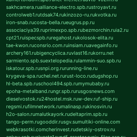
sakhcamera.ru
alliance-electro.spb.ru
stroyavt.ru
controlweb1.ru
tdsak74.ru
kinzozo-ru.ru
kvotka.ru
iron-snab.ru
costa-bella.ru
eugrus.pp.ru
associaciya39.ru
primexpo.spb.ru
bezmorchin.ru
ia2.ru
cpt21.ru
ispecspb.ru
regahost.ru
kolosok-elita.ru
tae-kwon.ru
consrio.com.ru
insiam.ru
avegainfo.ru
archery161.ru
bigencyclica.ru
vlast16.ru
korru.net
sarmiento.spb.su
extelopedia.ru
lammin-suo.spb.ru
iskatour.spb.ru
snpi.org.ru
running-line.ru
krygeva-spa.ru
chel.net.ru
rust-loco.ru
dugshop.ru
hl-beta.spb.ru
school494.spb.ru
mymubaby.ru
epoha-metalband.ru
ngr.spb.ru
rusgosnews.com
dieselvostok.ru
24hostel.msk.ru
w-dev.ru
f-ship.ru
regsmi.ru
filmnetwork.ru
malinasp.ru
kinosvin.ru
h2o-salon.ru
malutkayork.ru
deltaprim.spb.ru
tango-perm.ru
gooddir.ru
sgv.su
multiki-online.com
webkrasotki.com
cherinvest.ru
detskiy-ostrov.ru