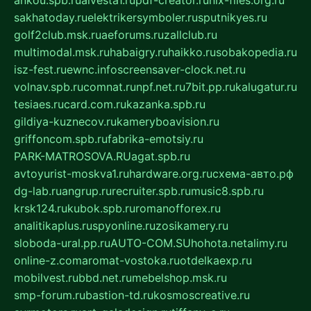
ankou.spb.ru
alvesta1.ru
pdf-creator.ru
nix-files.org.ru
sakhatoday.ru
elektrikersymboler.ru
sputnikyes.ru
golf2club.msk.ru
aeforums.ru
zallclub.ru
multimodal.msk.ru
habaigry.ru
haikko.ru
sobakopedia.ru
isz-fest.ru
ewnc.info
screensaver-clock.net.ru
volnav.spb.ru
comnat.ru
npf.net.ru
7bit.pp.ru
kalugatur.ru
tesiaes.ru
card.com.ru
kazanka.spb.ru
gildiya-kuznecov.ru
kameryboavision.ru
griffoncom.spb.ru
fabrika-emotsiy.ru
PARK-MATROSOVA.RU
agat.spb.ru
avtoyurist-moskva1.ru
hardware.org.ru
схема-авто.рф
dg-lab.ru
angrup.ru
recruiter.spb.ru
music8.spb.ru
krsk124.ru
kubok.spb.ru
romanofforex.ru
analitikaplus.ru
spyonline.ru
zosikamery.ru
sloboda-ural.pp.ru
AUTO-COM.SU
hohota.net
alimy.ru
online-z.com
aromat-vostoka.ru
otdelkaexp.ru
mobilvest.ru
bbd.net.ru
mebelshop.msk.ru
smp-forum.ru
bastion-td.ru
kosmoscreative.ru