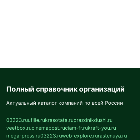
Полный справочник организаций
Актуальный каталог компаний по всей России
03223.ru
ufille.ru
krasotata.ru
prazdnikdushi.ru
veetbox.ru
cinemapost.ru
ciam-fr.ru
kraft-you.ru
mega-press.ru
03223.ru
web-explore.ru
rastenuya.ru