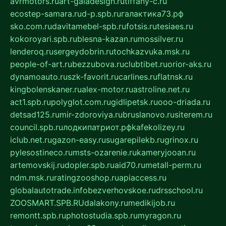
avrmotors.ru
art-galadesign.ru
tiffany-c.ru
ecostep-samara.ru
d-p.spb.ru
галактика73.рф
sko.com.ru
davitamebel-spb.ru
fotsis.ru
tesiaes.ru
kokoroyari.spb.ru
blesna-kazan.ru
mossilver.ru
lenderoq.ru
sergeydobrin.ru
tochkazvuka.msk.ru
people-of-art.ru
bezzubova.ru
clubtibet.ru
orior-aks.ru
dynamoauto.ru
szk-favorit.ru
carlines.ru
flatnsk.ru
kingbolenskaner.ru
alex-motor.ru
astroline.net.ru
act1.spb.ru
polyglot.com.ru
gidlipetsk.ru
ooo-driada.ru
detsad125.ru
mir-zdoroviya.ru
bruslanovo.ru
siterem.ru
council.spb.ru
лодкипатриот.рф
kafekolizey.ru
iclub.net.ru
gazon-easy.ru
sugarepilekb.ru
grinox.ru
pylesostineco.ru
msts-ozarenie.ru
kameryjooan.ru
artemovskij.ru
dopler.spb.ru
aid70.ru
metall-perm.ru
ndm.msk.ru
ratingzooshop.ru
apiaccess.ru
globalautotrade.info
bezverhovskoe.ru
drsschool.ru
ZOOSMART.SPB.RU
dalakony.ru
medikijob.ru
remontt.spb.ru
photostudia.spb.ru
myragon.ru