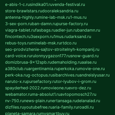
e-abis-1-c.ru
sindika01.ru
venda-festival.ru
store-brawlstars.ru
dooraleksandria.ru
antenna-highly.ru
mine-lab-msk.ru
1-mus.ru
3-sex-porn.ru
ban-damn.ru
purse-factory.ru
viagra-tablet.ru
fasbags.ru
adler-jun.ru
bandamn.ru
fincontech.ru
3sexporn.ru
1mus.ru
darksand.ru
rebus-toys.ru
minelab-msk.ru
rtdco.ru
seo-prodvizhenie-sajtov-stroitelnyh-kompanij.ru
card-voice.ru
rulonnyygazon177.ru
snow-guard.ru
domizbrusa-9x12spb.ru
demaholding.ru
aalse.ru
a380club.ru
argentinamia.ru
perkoka.ru
movie-one.ru
perk-oka.ru
g-octopus.ru
sibarchives.ru
andreislyusar.ru
naruto-x.ru
pursefactory.ru
tor-lyubov-i-grom.ru
spayderhed-2022.ru
movieone.ru
evro-dez.ru
webamator.ru
ma-absolut1.ru
avtopomosch27.ru
nv-750.ru
news-plain.ru
nertansaga.ru
delanalad.ru
dizfiles.ru
youtubefree.ru
aria-family.ru
roadli.ru
planeta-samara.ru
mysmartbuy.ru