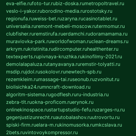
eva-elfie.ru
foto-tur.ru
biz-doska.ru
metropoltravel.ru
veslo-i-yakor.ru
borodino-media.ru
rostotsky.ru
regionufa.ru
weiss-bet.ru
zaryna.ru
casinotablet.ru
universalia.ru
remont-mebeli-moscow.ru
termomur.ru
clubfisher.ru
remstirufa.ru
erdamchi.ru
doramamama.ru
muraviovka-park.ru
worldofwoman.ru
clean-dreams.ru
arkrym.ru
kristinita.ru
dircomputer.ru
healthenter.ru
textexperts.ru
pivnaya-kruzhka.ru
kinofilmy-2021.ru
demolalapaluza.ru
tanyavanya.ru
remstir-tolyatti.ru
msdip.ru
jdol.ru
sokolovr.ru
newtech-spb.ru
rezemkleim.ru
massage-tai.ru
seonub.ru
zvonitut.ru
biolisichka24.ru
mncraft-download.ru
algoritm-sistema.ru
godflesh.ru
ru-industria.ru
zebra-tlt.ru
okna-proficom.ru
erynok.ru
onlinekinospace.ru
startupstudio-fefu.ru
zarges-ru.ru
gegenjustizunrecht.ru
autobalashov.ru
utrovortu.ru
spiski-firm.ru
elara-m.ru
kinomusorka.ru
mkcslava.ru
2bets.ru
vintovoykompressor.ru