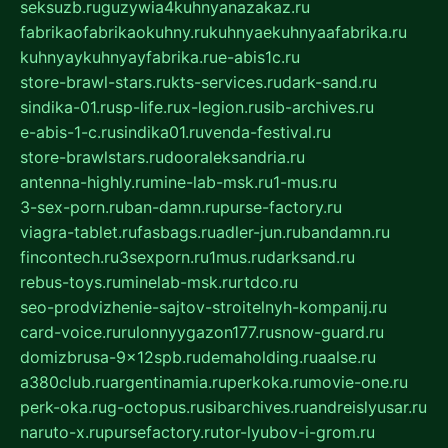
seksuzb.ru
guzywia4kuhnyanazakaz.ru
fabrikaofabrikaokuhny.ru
kuhnyaekuhnyaafabrika.ru
kuhnyaykuhnyayfabrika.ru
e-abis1c.ru
store-brawl-stars.ru
kts-services.ru
dark-sand.ru
sindika-01.ru
sp-life.ru
x-legion.ru
sib-archives.ru
e-abis-1-c.ru
sindika01.ru
venda-festival.ru
store-brawlstars.ru
dooraleksandria.ru
antenna-highly.ru
mine-lab-msk.ru
1-mus.ru
3-sex-porn.ru
ban-damn.ru
purse-factory.ru
viagra-tablet.ru
fasbags.ru
adler-jun.ru
bandamn.ru
fincontech.ru
3sexporn.ru
1mus.ru
darksand.ru
rebus-toys.ru
minelab-msk.ru
rtdco.ru
seo-prodvizhenie-sajtov-stroitelnyh-kompanij.ru
card-voice.ru
rulonnyygazon177.ru
snow-guard.ru
domizbrusa-9x12spb.ru
demaholding.ru
aalse.ru
a380club.ru
argentinamia.ru
perkoka.ru
movie-one.ru
perk-oka.ru
g-octopus.ru
sibarchives.ru
andreislyusar.ru
naruto-x.ru
pursefactory.ru
tor-lyubov-i-grom.ru