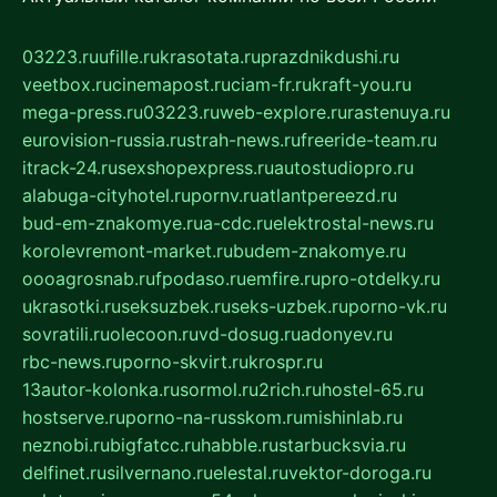
03223.ru
ufille.ru
krasotata.ru
prazdnikdushi.ru
veetbox.ru
cinemapost.ru
ciam-fr.ru
kraft-you.ru
mega-press.ru
03223.ru
web-explore.ru
rastenuya.ru
eurovision-russia.ru
strah-news.ru
freeride-team.ru
itrack-24.ru
sexshopexpress.ru
autostudiopro.ru
alabuga-cityhotel.ru
pornv.ru
atlantpereezd.ru
bud-em-znakomye.ru
a-cdc.ru
elektrostal-news.ru
korolevremont-market.ru
budem-znakomye.ru
oooagrosnab.ru
fpodaso.ru
emfire.ru
pro-otdelky.ru
ukrasotki.ru
seksuzbek.ru
seks-uzbek.ru
porno-vk.ru
sovratili.ru
olecoon.ru
vd-dosug.ru
adonyev.ru
rbc-news.ru
porno-skvirt.ru
krospr.ru
13autor-kolonka.ru
sormol.ru
2rich.ru
hostel-65.ru
hostserve.ru
porno-na-russkom.ru
mishinlab.ru
neznobi.ru
bigfatcc.ru
habble.ru
starbucksvia.ru
delfinet.ru
silvernano.ru
elestal.ru
vektor-doroga.ru