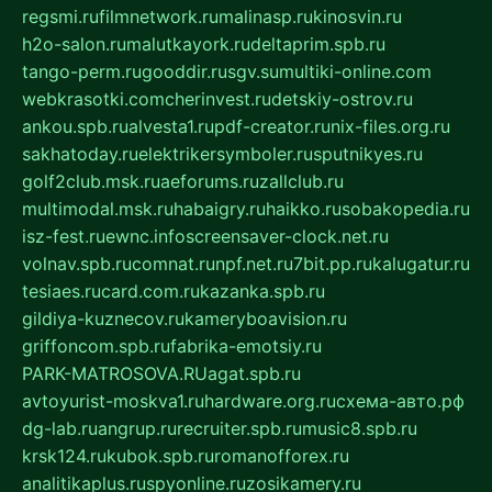
regsmi.ru
filmnetwork.ru
malinasp.ru
kinosvin.ru
h2o-salon.ru
malutkayork.ru
deltaprim.spb.ru
tango-perm.ru
gooddir.ru
sgv.su
multiki-online.com
webkrasotki.com
cherinvest.ru
detskiy-ostrov.ru
ankou.spb.ru
alvesta1.ru
pdf-creator.ru
nix-files.org.ru
sakhatoday.ru
elektrikersymboler.ru
sputnikyes.ru
golf2club.msk.ru
aeforums.ru
zallclub.ru
multimodal.msk.ru
habaigry.ru
haikko.ru
sobakopedia.ru
isz-fest.ru
ewnc.info
screensaver-clock.net.ru
volnav.spb.ru
comnat.ru
npf.net.ru
7bit.pp.ru
kalugatur.ru
tesiaes.ru
card.com.ru
kazanka.spb.ru
gildiya-kuznecov.ru
kameryboavision.ru
griffoncom.spb.ru
fabrika-emotsiy.ru
PARK-MATROSOVA.RU
agat.spb.ru
avtoyurist-moskva1.ru
hardware.org.ru
схема-авто.рф
dg-lab.ru
angrup.ru
recruiter.spb.ru
music8.spb.ru
krsk124.ru
kubok.spb.ru
romanofforex.ru
analitikaplus.ru
spyonline.ru
zosikamery.ru