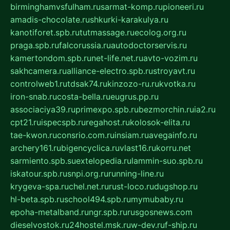
birminghamvsfulham.ru
sarmat-komp.ru
pioneeri.ru
amadis-chocolate.ru
shkurki-karakulya.ru
kanotiforet.spb.ru
tutmassage.ru
ecolog.org.ru
praga.spb.ru
falcorussia.ru
autodoctorservis.ru
kamertondom.spb.ru
net-life.net.ru
avto-vozim.ru
sakhcamera.ru
alliance-electro.spb.ru
stroyavt.ru
controlweb1.ru
tdsak74.ru
kinzozo-ru.ru
kvotka.ru
iron-snab.ru
costa-bella.ru
eugrus.pp.ru
associaciya39.ru
primexpo.spb.ru
bezmorchin.ru
ia2.ru
cpt21.ru
ispecspb.ru
regahost.ru
kolosok-elita.ru
tae-kwon.ru
consrio.com.ru
insiam.ru
avegainfo.ru
archery161.ru
bigencyclica.ru
vlast16.ru
korru.net
sarmiento.spb.su
extelopedia.ru
lammin-suo.spb.ru
iskatour.spb.ru
snpi.org.ru
running-line.ru
krygeva-spa.ru
chel.net.ru
rust-loco.ru
dugshop.ru
hl-beta.spb.ru
school494.spb.ru
mymubaby.ru
epoha-metalband.ru
ngr.spb.ru
rusgosnews.com
dieselvostok.ru
24hostel.msk.ru
w-dev.ru
f-ship.ru