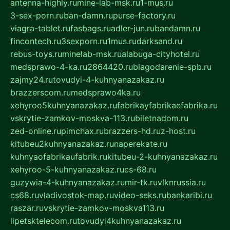
antenna-highly.ru
mine-lab-msk.ru
1-mus.ru
3-sex-porn.ru
ban-damn.ru
purse-factory.ru
viagra-tablet.ru
fasbags.ru
adler-jun.ru
bandamn.ru
fincontech.ru
3sexporn.ru
1mus.ru
darksand.ru
rebus-toys.ru
minelab-msk.ru
alabuga-cityhotel.ru
medsprawo-4-ka.ru
2864420.ru
blagodarenie-spb.ru
zajmy24.ru
tovudyi-4-kuhnyanazakaz.ru
brazzerscom.ru
medsprawo4ka.ru
xehyroo5kuhnyanazakaz.ru
fabrikayfabrikaefabrika.ru
vskrytie-zamkov-moskva-113.ru
biletnadom.ru
zed-online.ru
pimchax.ru
brazzers-hd.ru
z-host.ru
kitubeu2kuhnyanazakaz.ru
naperekate.ru
kuhnyaofabrikaufabrik.ru
kitubeu-2-kuhnyanazakaz.ru
xehyroo-5-kuhnyanazakaz.ru
cs-68.ru
guzywia-4-kuhnyanazakaz.ru
mir-tk.ru
vlknrussia.ru
cs68.ru
vladivostok-map.ru
video-seks.ru
bankaribi.ru
raszar.ru
vskrytie-zamkov-moskva113.ru
lipetsktelecom.ru
tovudyi4kuhnyanazakaz.ru