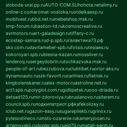
sloboda-ural.pp.ru
AUTO-COM.SU
hohota.net
alimy.ru
online-z.com
aromat-vostoka.ru
otdelkaexp.ru
mobilvest.ru
bbd.net.ru
mebelshop.msk.ru
smp-forum.ru
bastion-td.ru
kosmoscreative.ru
avrmotors.ru
art-galadesign.ru
tiffany-c.ru
ecostep-samara.ru
d-p.spb.ru
галактика73.рф
sko.com.ru
davitamebel-spb.ru
fotsis.ru
tesiaes.ru
kokoroyari.spb.ru
blesna-kazan.ru
mossilver.ru
lenderoq.ru
sergeydobrin.ru
tochkazvuka.msk.ru
people-of-art.ru
bezzubova.ru
clubtibet.ru
orior-aks.ru
dynamoauto.ru
szk-favorit.ru
carlines.ru
flatnsk.ru
kingbolenskaner.ru
alex-motor.ru
astroline.net.ru
act1.spb.ru
polyglot.com.ru
gidlipetsk.ru
ooo-driada.ru
detsad125.ru
mir-zdoroviya.ru
bruslanovo.ru
siterem.ru
council.spb.ru
лодкипатриот.рф
kafekolizey.ru
iclub.net.ru
gazon-easy.ru
sugarepilekb.ru
grinox.ru
pylesostineco.ru
msts-ozarenie.ru
kameryjooan.ru
artemovskij.ru
dopler.spb.ru
aid70.ru
metall-perm.ru