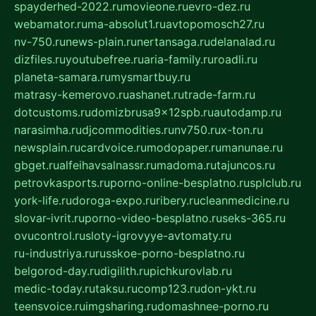
spayderhed-2022.ru
movieone.ru
evro-dez.ru
webamator.ru
ma-absolut1.ru
avtopomosch27.ru
nv-750.ru
news-plain.ru
nertansaga.ru
delanalad.ru
dizfiles.ru
youtubefree.ru
aria-family.ru
roadli.ru
planeta-samara.ru
mysmartbuy.ru
matrasy-kemerovo.ru
ashanet.ru
trade-farm.ru
dotcustoms.ru
domizbrusa9x12spb.ru
autodamp.ru
narasimha.ru
djcommodities.ru
nv750.ru
x-ton.ru
newsplain.ru
cardvoice.ru
modopaper.ru
manunae.ru
gbget.ru
alfeihavsalnassr.ru
madoma.ru
tajuncos.ru
petrovkasports.ru
porno-online-besplatno.ru
splclub.ru
york-life.ru
doroga-expo.ru
ribery.ru
cleanmedicine.ru
slovar-ivrit.ru
porno-video-besplatno.ru
seks-365.ru
ovucontrol.ru
sloty-igrovyye-avtomaty.ru
ru-industriya.ru
russkoe-porno-besplatno.ru
belgorod-day.ru
digilith.ru
pichkurovlab.ru
medic-today.ru
taksu.ru
comp123.ru
don-ykt.ru
teensvoice.ru
imgsharing.ru
domashnee-porno.ru