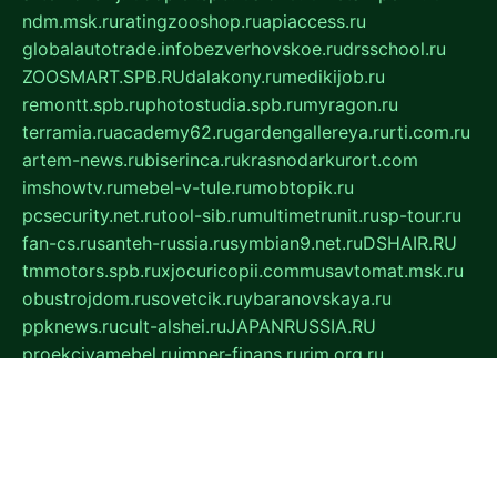
ndm.msk.ru
ratingzooshop.ru
apiaccess.ru
globalautotrade.info
bezverhovskoe.ru
drsschool.ru
ZOOSMART.SPB.RU
dalakony.ru
medikijob.ru
remontt.spb.ru
photostudia.spb.ru
myragon.ru
terramia.ru
academy62.ru
gardengallereya.ru
rti.com.ru
artem-news.ru
biserinca.ru
krasnodarkurort.com
imshowtv.ru
mebel-v-tule.ru
mobtopik.ru
pcsecurity.net.ru
tool-sib.ru
multimetrunit.ru
sp-tour.ru
fan-cs.ru
santeh-russia.ru
symbian9.net.ru
DSHAIR.RU
tmmotors.spb.ru
xjocuricopii.com
musavtomat.msk.ru
obustrojdom.ru
sovetcik.ru
ybaranovskaya.ru
ppknews.ru
cult-alshei.ru
JAPANRUSSIA.RU
proekciyamebel.ru
imper-finans.ru
rim.org.ru
glamourai.ru
brassminus.ru
zabor-pro.ru
ftn.pp.ru
dorogoe58.ru
laimengpacker.ru
kuzova-zapchasti.ru
sageerp.ru
taxodrom.ru
dsrazvitie.ru
hardcity.net.ru
ratinghomegames.ru
topservice25.ru
gubernyan.ru
gtglasslined.ru
ii4.ru
tssport.spb.ru
andorra24.com