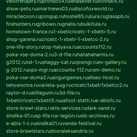
velotrenajery.ru
pronso54.ru
lenasever.ru
lovinskix.ru
show-pets.ru
smartnews03.ru
discofoxworld.ru
miraclecoon.ru
pongup.ru
hostel65.ru
liura.ru
glasspb.ru
firehunters.ru
gribowo.ru
gnalis.ru
bulkitula.ru
hometown-france.ru
1-xbeticricetc-1-xbetti-5.ru
shop-garena.ru
cricetc-1-xbetr-1-xbetcc-2.ru
one-life-story.ru
top-halyava.ru
accounts112.ru
poka-vse-doma-2.ru
3-d-file.ru
hahahaharms.ru
g2012.ru
tst-1.ru
shaggy-cat.ru
opsmgr.ru
ev-gallery.ru
g-2012.ru
ops-mgr.ru
accounts-112.ru
csm-demo.ru
poka-vse-doma2.ru
airgungames.ru
allseo-host.ru
tehosmotre.ru
varieta-yug.ru
cricetc1xbetr1xbetcc2.ru
raytor-d.ru
atillagunn.ru
3d-file.ru
1xbeticricetc1xbetti5.ru
uafoot-statti.ru
e-abis1c.ru
store-brawl-stars.ru
kts-services.ru
dark-sand.ru
sindika-01.ru
sp-life.ru
x-legion.ru
sib-archives.ru
e-abis-1-c.ru
sindika01.ru
venda-festival.ru
store-brawlstars.ru
dooraleksandria.ru