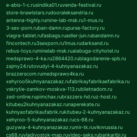
e-abis-1-c.ru
sindika01.ru
venda-festival.ru
store-brawlstars.ru
dooraleksandria.ru
antenna-highly.ru
mine-lab-msk.ru
1-mus.ru
3-sex-porn.ru
ban-damn.ru
purse-factory.ru
viagra-tablet.ru
fasbags.ru
adler-jun.ru
bandamn.ru
fincontech.ru
3sexporn.ru
1mus.ru
darksand.ru
rebus-toys.ru
minelab-msk.ru
alabuga-cityhotel.ru
medsprawo-4-ka.ru
2864420.ru
blagodarenie-spb.ru
zajmy24.ru
tovudyi-4-kuhnyanazakaz.ru
brazzerscom.ru
medsprawo4ka.ru
xehyroo5kuhnyanazakaz.ru
fabrikayfabrikaefabrika.ru
vskrytie-zamkov-moskva-113.ru
biletnadom.ru
zed-online.ru
pimchax.ru
brazzers-hd.ru
z-host.ru
kitubeu2kuhnyanazakaz.ru
naperekate.ru
kuhnyaofabrikaufabrik.ru
kitubeu-2-kuhnyanazakaz.ru
xehyroo-5-kuhnyanazakaz.ru
cs-68.ru
guzywia-4-kuhnyanazakaz.ru
mir-tk.ru
vlknrussia.ru
cs68.ru
vladivostok-map.ru
video-seks.ru
bankaribi.ru