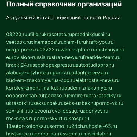
Полный справочник организаций
Актуальный каталог компаний по всей России
03223.ru
ufille.ru
krasotata.ru
prazdnikdushi.ru
veetbox.ru
cinemapost.ru
ciam-fr.ru
kraft-you.ru
mega-press.ru
03223.ru
web-explore.ru
rastenuya.ru
eurovision-russia.ru
strah-news.ru
freeride-team.ru
itrack-24.ru
sexshopexpress.ru
autostudiopro.ru
alabuga-cityhotel.ru
pornv.ru
atlantpereezd.ru
bud-em-znakomye.ru
a-cdc.ru
elektrostal-news.ru
korolevremont-market.ru
budem-znakomye.ru
oooagrosnab.ru
fpodaso.ru
emfire.ru
pro-otdelky.ru
ukrasotki.ru
seksuzbek.ru
seks-uzbek.ru
porno-vk.ru
sovratili.ru
olecoon.ru
vd-dosug.ru
adonyev.ru
rbc-news.ru
porno-skvirt.ru
krospr.ru
13autor-kolonka.ru
sormol.ru
2rich.ru
hostel-65.ru
hostserve.ru
porno-na-russkom.ru
mishinlab.ru