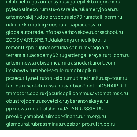
iclub.net.ru
gazon-easy.ru
sugarepilekb.ru
grinox.ru
pylesostineco.ru
msts-ozarenie.ru
kameryjooan.ru
artemovskij.ru
dopler.spb.ru
aid70.ru
metall-perm.ru
ndm.msk.ru
ratingzooshop.ru
apiaccess.ru
globalautotrade.info
bezverhovskoe.ru
drsschool.ru
ZOOSMART.SPB.RU
dalakony.ru
medikijob.ru
remontt.spb.ru
photostudia.spb.ru
myragon.ru
terramia.ru
academy62.ru
gardengallereya.ru
rti.com.ru
artem-news.ru
biserinca.ru
krasnodarkurort.com
imshowtv.ru
mebel-v-tule.ru
mobtopik.ru
pcsecurity.net.ru
tool-sib.ru
multimetrunit.ru
sp-tour.ru
fan-cs.ru
santeh-russia.ru
symbian9.net.ru
DSHAIR.RU
tmmotors.spb.ru
xjocuricopii.com
musavtomat.msk.ru
obustrojdom.ru
sovetcik.ru
ybaranovskaya.ru
ppknews.ru
cult-alshei.ru
JAPANRUSSIA.RU
proekciyamebel.ru
imper-finans.ru
rim.org.ru
glamourai.ru
brassminus.ru
zabor-pro.ru
ftn.pp.ru
dorogoe58.ru
laimengpacker.ru
kuzova-zapchasti.ru