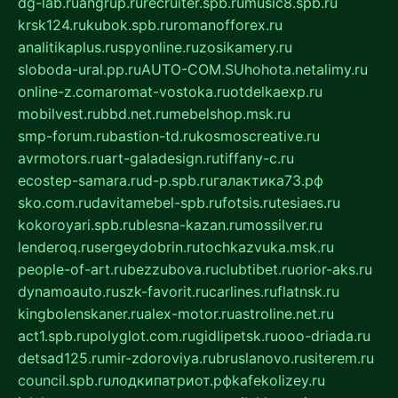
dg-lab.ru
angrup.ru
recruiter.spb.ru
music8.spb.ru
krsk124.ru
kubok.spb.ru
romanofforex.ru
analitikaplus.ru
spyonline.ru
zosikamery.ru
sloboda-ural.pp.ru
AUTO-COM.SU
hohota.net
alimy.ru
online-z.com
aromat-vostoka.ru
otdelkaexp.ru
mobilvest.ru
bbd.net.ru
mebelshop.msk.ru
smp-forum.ru
bastion-td.ru
kosmoscreative.ru
avrmotors.ru
art-galadesign.ru
tiffany-c.ru
ecostep-samara.ru
d-p.spb.ru
галактика73.рф
sko.com.ru
davitamebel-spb.ru
fotsis.ru
tesiaes.ru
kokoroyari.spb.ru
blesna-kazan.ru
mossilver.ru
lenderoq.ru
sergeydobrin.ru
tochkazvuka.msk.ru
people-of-art.ru
bezzubova.ru
clubtibet.ru
orior-aks.ru
dynamoauto.ru
szk-favorit.ru
carlines.ru
flatnsk.ru
kingbolenskaner.ru
alex-motor.ru
astroline.net.ru
act1.spb.ru
polyglot.com.ru
gidlipetsk.ru
ooo-driada.ru
detsad125.ru
mir-zdoroviya.ru
bruslanovo.ru
siterem.ru
council.spb.ru
лодкипатриот.рф
kafekolizey.ru