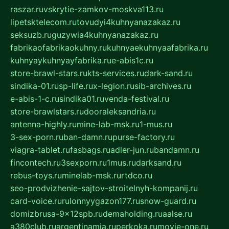
raszar.ru
vskrytie-zamkov-moskva113.ru
lipetsktelecom.ru
tovudyi4kuhnyanazakaz.ru
seksuzb.ru
guzywia4kuhnyanazakaz.ru
fabrikaofabrikaokuhny.ru
kuhnyaekuhnyaafabrika.ru
kuhnyaykuhnyayfabrika.ru
e-abis1c.ru
store-brawl-stars.ru
kts-services.ru
dark-sand.ru
sindika-01.ru
sp-life.ru
x-legion.ru
sib-archives.ru
e-abis-1-c.ru
sindika01.ru
venda-festival.ru
store-brawlstars.ru
dooraleksandria.ru
antenna-highly.ru
mine-lab-msk.ru
1-mus.ru
3-sex-porn.ru
ban-damn.ru
purse-factory.ru
viagra-tablet.ru
fasbags.ru
adler-jun.ru
bandamn.ru
fincontech.ru
3sexporn.ru
1mus.ru
darksand.ru
rebus-toys.ru
minelab-msk.ru
rtdco.ru
seo-prodvizhenie-sajtov-stroitelnyh-kompanij.ru
card-voice.ru
rulonnyygazon177.ru
snow-guard.ru
domizbrusa-9x12spb.ru
demaholding.ru
aalse.ru
a380club.ru
argentinamia.ru
perkoka.ru
movie-one.ru