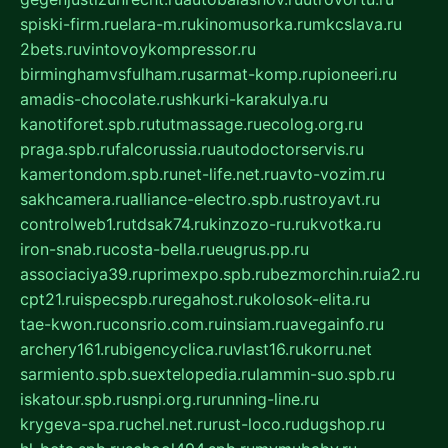
spiski-firm.ru
elara-m.ru
kinomusorka.ru
mkcslava.ru
2bets.ru
vintovoykompressor.ru
birminghamvsfulham.ru
sarmat-komp.ru
pioneeri.ru
amadis-chocolate.ru
shkurki-karakulya.ru
kanotiforet.spb.ru
tutmassage.ru
ecolog.org.ru
praga.spb.ru
falcorussia.ru
autodoctorservis.ru
kamertondom.spb.ru
net-life.net.ru
avto-vozim.ru
sakhcamera.ru
alliance-electro.spb.ru
stroyavt.ru
controlweb1.ru
tdsak74.ru
kinzozo-ru.ru
kvotka.ru
iron-snab.ru
costa-bella.ru
eugrus.pp.ru
associaciya39.ru
primexpo.spb.ru
bezmorchin.ru
ia2.ru
cpt21.ru
ispecspb.ru
regahost.ru
kolosok-elita.ru
tae-kwon.ru
consrio.com.ru
insiam.ru
avegainfo.ru
archery161.ru
bigencyclica.ru
vlast16.ru
korru.net
sarmiento.spb.su
extelopedia.ru
lammin-suo.spb.ru
iskatour.spb.ru
snpi.org.ru
running-line.ru
krygeva-spa.ru
chel.net.ru
rust-loco.ru
dugshop.ru