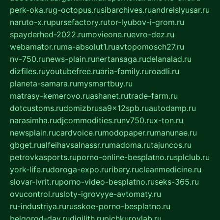
perk-oka.ru
g-octopus.ru
sibarchives.ru
andreislyusar.ru
naruto-x.ru
pursefactory.ru
tor-lyubov-i-grom.ru
spayderhed-2022.ru
movieone.ru
evro-dez.ru
webamator.ru
ma-absolut1.ru
avtopomosch27.ru
nv-750.ru
news-plain.ru
nertansaga.ru
delanalad.ru
dizfiles.ru
youtubefree.ru
aria-family.ru
roadli.ru
planeta-samara.ru
mysmartbuy.ru
matrasy-kemerovo.ru
ashanet.ru
trade-farm.ru
dotcustoms.ru
domizbrusa9x12spb.ru
autodamp.ru
narasimha.ru
djcommodities.ru
nv750.ru
x-ton.ru
newsplain.ru
cardvoice.ru
modopaper.ru
manunae.ru
gbget.ru
alfeihavsalnassr.ru
madoma.ru
tajuncos.ru
petrovkasports.ru
porno-online-besplatno.ru
splclub.ru
york-life.ru
doroga-expo.ru
ribery.ru
cleanmedicine.ru
slovar-ivrit.ru
porno-video-besplatno.ru
seks-365.ru
ovucontrol.ru
sloty-igrovyye-avtomaty.ru
ru-industriya.ru
russkoe-porno-besplatno.ru
belgorod-day.ru
digilith.ru
pichkurovlab.ru