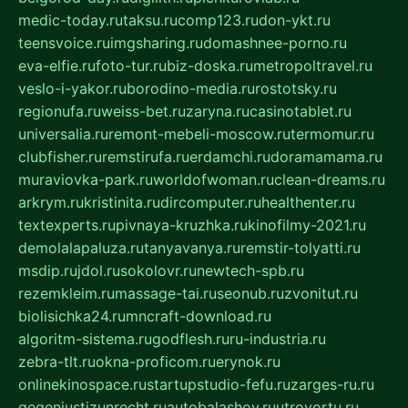
medic-today.ru
taksu.ru
comp123.ru
don-ykt.ru
teensvoice.ru
imgsharing.ru
domashnee-porno.ru
eva-elfie.ru
foto-tur.ru
biz-doska.ru
metropoltravel.ru
veslo-i-yakor.ru
borodino-media.ru
rostotsky.ru
regionufa.ru
weiss-bet.ru
zaryna.ru
casinotablet.ru
universalia.ru
remont-mebeli-moscow.ru
termomur.ru
clubfisher.ru
remstirufa.ru
erdamchi.ru
doramamama.ru
muraviovka-park.ru
worldofwoman.ru
clean-dreams.ru
arkrym.ru
kristinita.ru
dircomputer.ru
healthenter.ru
textexperts.ru
pivnaya-kruzhka.ru
kinofilmy-2021.ru
demolalapaluza.ru
tanyavanya.ru
remstir-tolyatti.ru
msdip.ru
jdol.ru
sokolovr.ru
newtech-spb.ru
rezemkleim.ru
massage-tai.ru
seonub.ru
zvonitut.ru
biolisichka24.ru
mncraft-download.ru
algoritm-sistema.ru
godflesh.ru
ru-industria.ru
zebra-tlt.ru
okna-proficom.ru
erynok.ru
onlinekinospace.ru
startupstudio-fefu.ru
zarges-ru.ru
gegenjustizunrecht.ru
autobalashov.ru
utrovortu.ru