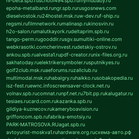
hl-beta.spb.ru
school494.spb.ru
mymubaby.ru
epoha-metalband.ru
ngr.spb.ru
rusgosnews.com
dieselvostok.ru
24hostel.msk.ru
w-dev.ru
f-ship.ru
regsmi.ru
filmnetwork.ru
malinasp.ru
kinosvin.ru
h2o-salon.ru
malutkayork.ru
deltaprim.spb.ru
tango-perm.ru
gooddir.ru
sgv.su
multiki-online.com
webkrasotki.com
cherinvest.ru
detskiy-ostrov.ru
ankou.spb.ru
alvesta1.ru
pdf-creator.ru
nix-files.org.ru
sakhatoday.ru
elektrikersymboler.ru
sputnikyes.ru
golf2club.msk.ru
aeforums.ru
zallclub.ru
multimodal.msk.ru
habaigry.ru
haikko.ru
sobakopedia.ru
isz-fest.ru
ewnc.info
screensaver-clock.net.ru
volnav.spb.ru
comnat.ru
npf.net.ru
7bit.pp.ru
kalugatur.ru
tesiaes.ru
card.com.ru
kazanka.spb.ru
gildiya-kuznecov.ru
kameryboavision.ru
griffoncom.spb.ru
fabrika-emotsiy.ru
PARK-MATROSOVA.RU
agat.spb.ru
avtoyurist-moskva1.ru
hardware.org.ru
схема-авто.рф