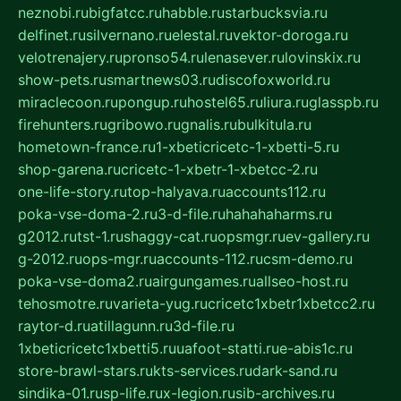
neznobi.ru
bigfatcc.ru
habble.ru
starbucksvia.ru
delfinet.ru
silvernano.ru
elestal.ru
vektor-doroga.ru
velotrenajery.ru
pronso54.ru
lenasever.ru
lovinskix.ru
show-pets.ru
smartnews03.ru
discofoxworld.ru
miraclecoon.ru
pongup.ru
hostel65.ru
liura.ru
glasspb.ru
firehunters.ru
gribowo.ru
gnalis.ru
bulkitula.ru
hometown-france.ru
1-xbeticricetc-1-xbetti-5.ru
shop-garena.ru
cricetc-1-xbetr-1-xbetcc-2.ru
one-life-story.ru
top-halyava.ru
accounts112.ru
poka-vse-doma-2.ru
3-d-file.ru
hahahaharms.ru
g2012.ru
tst-1.ru
shaggy-cat.ru
opsmgr.ru
ev-gallery.ru
g-2012.ru
ops-mgr.ru
accounts-112.ru
csm-demo.ru
poka-vse-doma2.ru
airgungames.ru
allseo-host.ru
tehosmotre.ru
varieta-yug.ru
cricetc1xbetr1xbetcc2.ru
raytor-d.ru
atillagunn.ru
3d-file.ru
1xbeticricetc1xbetti5.ru
uafoot-statti.ru
e-abis1c.ru
store-brawl-stars.ru
kts-services.ru
dark-sand.ru
sindika-01.ru
sp-life.ru
x-legion.ru
sib-archives.ru