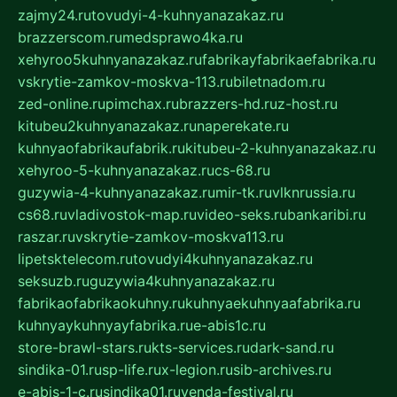
zajmy24.ru
tovudyi-4-kuhnyanazakaz.ru
brazzerscom.ru
medsprawo4ka.ru
xehyroo5kuhnyanazakaz.ru
fabrikayfabrikaefabrika.ru
vskrytie-zamkov-moskva-113.ru
biletnadom.ru
zed-online.ru
pimchax.ru
brazzers-hd.ru
z-host.ru
kitubeu2kuhnyanazakaz.ru
naperekate.ru
kuhnyaofabrikaufabrik.ru
kitubeu-2-kuhnyanazakaz.ru
xehyroo-5-kuhnyanazakaz.ru
cs-68.ru
guzywia-4-kuhnyanazakaz.ru
mir-tk.ru
vlknrussia.ru
cs68.ru
vladivostok-map.ru
video-seks.ru
bankaribi.ru
raszar.ru
vskrytie-zamkov-moskva113.ru
lipetsktelecom.ru
tovudyi4kuhnyanazakaz.ru
seksuzb.ru
guzywia4kuhnyanazakaz.ru
fabrikaofabrikaokuhny.ru
kuhnyaekuhnyaafabrika.ru
kuhnyaykuhnyayfabrika.ru
e-abis1c.ru
store-brawl-stars.ru
kts-services.ru
dark-sand.ru
sindika-01.ru
sp-life.ru
x-legion.ru
sib-archives.ru
e-abis-1-c.ru
sindika01.ru
venda-festival.ru