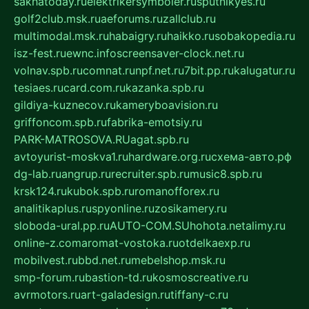
sakhatoday.ru
elektrikersymboler.ru
sputnikyes.ru
golf2club.msk.ru
aeforums.ru
zallclub.ru
multimodal.msk.ru
habaigry.ru
haikko.ru
sobakopedia.ru
isz-fest.ru
ewnc.info
screensaver-clock.net.ru
volnav.spb.ru
comnat.ru
npf.net.ru
7bit.pp.ru
kalugatur.ru
tesiaes.ru
card.com.ru
kazanka.spb.ru
gildiya-kuznecov.ru
kameryboavision.ru
griffoncom.spb.ru
fabrika-emotsiy.ru
PARK-MATROSOVA.RU
agat.spb.ru
avtoyurist-moskva1.ru
hardware.org.ru
схема-авто.рф
dg-lab.ru
angrup.ru
recruiter.spb.ru
music8.spb.ru
krsk124.ru
kubok.spb.ru
romanofforex.ru
analitikaplus.ru
spyonline.ru
zosikamery.ru
sloboda-ural.pp.ru
AUTO-COM.SU
hohota.net
alimy.ru
online-z.com
aromat-vostoka.ru
otdelkaexp.ru
mobilvest.ru
bbd.net.ru
mebelshop.msk.ru
smp-forum.ru
bastion-td.ru
kosmoscreative.ru
avrmotors.ru
art-galadesign.ru
tiffany-c.ru