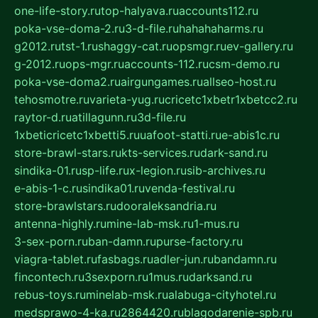
one-life-story.ru
top-halyava.ru
accounts112.ru
poka-vse-doma-2.ru
3-d-file.ru
hahahaharms.ru
g2012.ru
tst-1.ru
shaggy-cat.ru
opsmgr.ru
ev-gallery.ru
g-2012.ru
ops-mgr.ru
accounts-112.ru
csm-demo.ru
poka-vse-doma2.ru
airgungames.ru
allseo-host.ru
tehosmotre.ru
varieta-yug.ru
cricetc1xbetr1xbetcc2.ru
raytor-d.ru
atillagunn.ru
3d-file.ru
1xbeticricetc1xbetti5.ru
uafoot-statti.ru
e-abis1c.ru
store-brawl-stars.ru
kts-services.ru
dark-sand.ru
sindika-01.ru
sp-life.ru
x-legion.ru
sib-archives.ru
e-abis-1-c.ru
sindika01.ru
venda-festival.ru
store-brawlstars.ru
dooraleksandria.ru
antenna-highly.ru
mine-lab-msk.ru
1-mus.ru
3-sex-porn.ru
ban-damn.ru
purse-factory.ru
viagra-tablet.ru
fasbags.ru
adler-jun.ru
bandamn.ru
fincontech.ru
3sexporn.ru
1mus.ru
darksand.ru
rebus-toys.ru
minelab-msk.ru
alabuga-cityhotel.ru
medsprawo-4-ka.ru
2864420.ru
blagodarenie-spb.ru