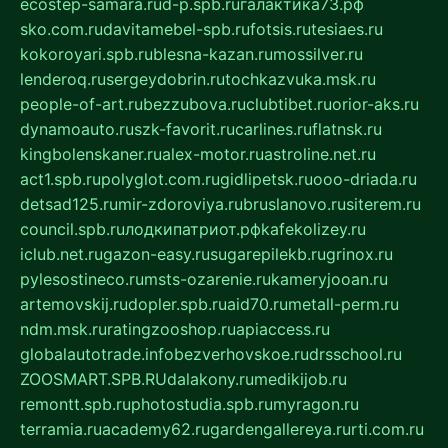
ecostep-samara.ru
d-p.spb.ru
галактика73.рф
sko.com.ru
davitamebel-spb.ru
fotsis.ru
tesiaes.ru
kokoroyari.spb.ru
blesna-kazan.ru
mossilver.ru
lenderoq.ru
sergeydobrin.ru
tochkazvuka.msk.ru
people-of-art.ru
bezzubova.ru
clubtibet.ru
orior-aks.ru
dynamoauto.ru
szk-favorit.ru
carlines.ru
flatnsk.ru
kingbolenskaner.ru
alex-motor.ru
astroline.net.ru
act1.spb.ru
polyglot.com.ru
gidlipetsk.ru
ooo-driada.ru
detsad125.ru
mir-zdoroviya.ru
bruslanovo.ru
siterem.ru
council.spb.ru
лодкипатриот.рф
kafekolizey.ru
iclub.net.ru
gazon-easy.ru
sugarepilekb.ru
grinox.ru
pylesostineco.ru
msts-ozarenie.ru
kameryjooan.ru
artemovskij.ru
dopler.spb.ru
aid70.ru
metall-perm.ru
ndm.msk.ru
ratingzooshop.ru
apiaccess.ru
globalautotrade.info
bezverhovskoe.ru
drsschool.ru
ZOOSMART.SPB.RU
dalakony.ru
medikijob.ru
remontt.spb.ru
photostudia.spb.ru
myragon.ru
terramia.ru
academy62.ru
gardengallereya.ru
rti.com.ru