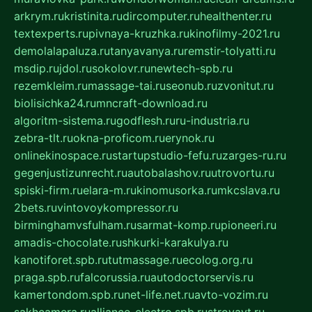
arkrym.ru
kristinita.ru
dircomputer.ru
healthenter.ru
textexperts.ru
pivnaya-kruzhka.ru
kinofilmy-2021.ru
demolalapaluza.ru
tanyavanya.ru
remstir-tolyatti.ru
msdip.ru
jdol.ru
sokolovr.ru
newtech-spb.ru
rezemkleim.ru
massage-tai.ru
seonub.ru
zvonitut.ru
biolisichka24.ru
mncraft-download.ru
algoritm-sistema.ru
godflesh.ru
ru-industria.ru
zebra-tlt.ru
okna-proficom.ru
erynok.ru
onlinekinospace.ru
startupstudio-fefu.ru
zarges-ru.ru
gegenjustizunrecht.ru
autobalashov.ru
utrovortu.ru
spiski-firm.ru
elara-m.ru
kinomusorka.ru
mkcslava.ru
2bets.ru
vintovoykompressor.ru
birminghamvsfulham.ru
sarmat-komp.ru
pioneeri.ru
amadis-chocolate.ru
shkurki-karakulya.ru
kanotiforet.spb.ru
tutmassage.ru
ecolog.org.ru
praga.spb.ru
falcorussia.ru
autodoctorservis.ru
kamertondom.spb.ru
net-life.net.ru
avto-vozim.ru