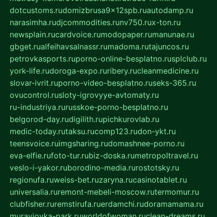
dotcustoms.ru
domizbrusa9x12spb.ru
autodamp.ru
narasimha.ru
djcommodities.ru
nv750.ru
x-ton.ru
newsplain.ru
cardvoice.ru
modopaper.ru
manunae.ru
gbget.ru
alfeihavsalnassr.ru
madoma.ru
tajuncos.ru
petrovkasports.ru
porno-online-besplatno.ru
splclub.ru
york-life.ru
doroga-expo.ru
ribery.ru
cleanmedicine.ru
slovar-ivrit.ru
porno-video-besplatno.ru
seks-365.ru
ovucontrol.ru
sloty-igrovyye-avtomaty.ru
ru-industriya.ru
russkoe-porno-besplatno.ru
belgorod-day.ru
digilith.ru
pichkurovlab.ru
medic-today.ru
taksu.ru
comp123.ru
don-ykt.ru
teensvoice.ru
imgsharing.ru
domashnee-porno.ru
eva-elfie.ru
foto-tur.ru
biz-doska.ru
metropoltravel.ru
veslo-i-yakor.ru
borodino-media.ru
rostotsky.ru
regionufa.ru
weiss-bet.ru
zaryna.ru
casinotablet.ru
universalia.ru
remont-mebeli-moscow.ru
termomur.ru
clubfisher.ru
remstirufa.ru
erdamchi.ru
doramamama.ru
muraviovka-park.ru
worldofwoman.ru
clean-dreams.ru