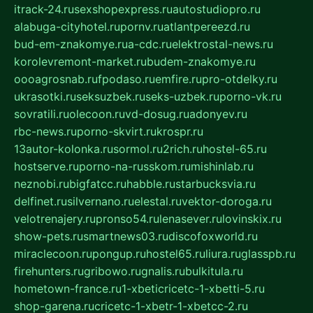
itrack-24.ru
sexshopexpress.ru
autostudiopro.ru
alabuga-cityhotel.ru
pornv.ru
atlantpereezd.ru
bud-em-znakomye.ru
a-cdc.ru
elektrostal-news.ru
korolevremont-market.ru
budem-znakomye.ru
oooagrosnab.ru
fpodaso.ru
emfire.ru
pro-otdelky.ru
ukrasotki.ru
seksuzbek.ru
seks-uzbek.ru
porno-vk.ru
sovratili.ru
olecoon.ru
vd-dosug.ru
adonyev.ru
rbc-news.ru
porno-skvirt.ru
krospr.ru
13autor-kolonka.ru
sormol.ru
2rich.ru
hostel-65.ru
hostserve.ru
porno-na-russkom.ru
mishinlab.ru
neznobi.ru
bigfatcc.ru
habble.ru
starbucksvia.ru
delfinet.ru
silvernano.ru
elestal.ru
vektor-doroga.ru
velotrenajery.ru
pronso54.ru
lenasever.ru
lovinskix.ru
show-pets.ru
smartnews03.ru
discofoxworld.ru
miraclecoon.ru
pongup.ru
hostel65.ru
liura.ru
glasspb.ru
firehunters.ru
gribowo.ru
gnalis.ru
bulkitula.ru
hometown-france.ru
1-xbeticricetc-1-xbetti-5.ru
shop-garena.ru
cricetc-1-xbetr-1-xbetcc-2.ru