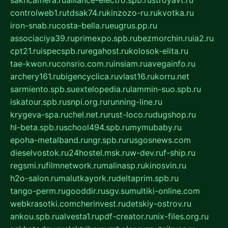
sakhcamera.ru
alliance-electro.spb.ru
stroyavt.ru
controlweb1.ru
tdsak74.ru
kinzozo-ru.ru
kvotka.ru
iron-snab.ru
costa-bella.ru
eugrus.pp.ru
associaciya39.ru
primexpo.spb.ru
bezmorchin.ru
ia2.ru
cpt21.ru
ispecspb.ru
regahost.ru
kolosok-elita.ru
tae-kwon.ru
consrio.com.ru
insiam.ru
avegainfo.ru
archery161.ru
bigencyclica.ru
vlast16.ru
korru.net
sarmiento.spb.su
extelopedia.ru
lammin-suo.spb.ru
iskatour.spb.ru
snpi.org.ru
running-line.ru
krygeva-spa.ru
chel.net.ru
rust-loco.ru
dugshop.ru
hl-beta.spb.ru
school494.spb.ru
mymubaby.ru
epoha-metalband.ru
ngr.spb.ru
rusgosnews.com
dieselvostok.ru
24hostel.msk.ru
w-dev.ru
f-ship.ru
regsmi.ru
filmnetwork.ru
malinasp.ru
kinosvin.ru
h2o-salon.ru
malutkayork.ru
deltaprim.spb.ru
tango-perm.ru
gooddir.ru
sgv.su
multiki-online.com
webkrasotki.com
cherinvest.ru
detskiy-ostrov.ru
ankou.spb.ru
alvesta1.ru
pdf-creator.ru
nix-files.org.ru