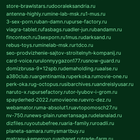
store-brawlstars.ru
dooraleksandria.ru
antenna-highly.ru
mine-lab-msk.ru
1-mus.ru
3-sex-porn.ru
ban-damn.ru
purse-factory.ru
viagra-tablet.ru
fasbags.ru
adler-jun.ru
bandamn.ru
fincontech.ru
3sexporn.ru
1mus.ru
darksand.ru
rebus-toys.ru
minelab-msk.ru
rtdco.ru
seo-prodvizhenie-sajtov-stroitelnyh-kompanij.ru
card-voice.ru
rulonnyygazon177.ru
snow-guard.ru
domizbrusa-9x12spb.ru
demaholding.ru
aalse.ru
a380club.ru
argentinamia.ru
perkoka.ru
movie-one.ru
perk-oka.ru
g-octopus.ru
sibarchives.ru
andreislyusar.ru
naruto-x.ru
pursefactory.ru
tor-lyubov-i-grom.ru
spayderhed-2022.ru
movieone.ru
evro-dez.ru
webamator.ru
ma-absolut1.ru
avtopomosch27.ru
nv-750.ru
news-plain.ru
nertansaga.ru
delanalad.ru
dizfiles.ru
youtubefree.ru
aria-family.ru
roadli.ru
planeta-samara.ru
mysmartbuy.ru
matrasy-kemerovo.ru
ashanet.ru
trade-farm.ru