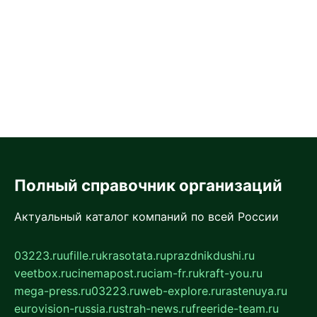
Полный справочник организаций
Актуальный каталог компаний по всей России
03223.ru
ufille.ru
krasotata.ru
prazdnikdushi.ru
veetbox.ru
cinemapost.ru
ciam-fr.ru
kraft-you.ru
mega-press.ru
03223.ru
web-explore.ru
rastenuya.ru
eurovision-russia.ru
strah-news.ru
freeride-team.ru