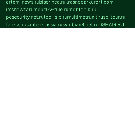
artem-news.ru
biserinca.ru
krasnodarkurort.com
imshowtv.ru
mebel-v-tule.ru
mobtopik.ru
pcsecurity.net.ru
tool-sib.ru
multimetrunit.ru
sp-tour.ru
fan-cs.ru
santeh-russia.ru
symbian9.net.ru
DSHAIR.RU
tmmotors.spb.ru
xjocuricopii.com
musavtomat.msk.ru
obustrojdom.ru
sovetcik.ru
ybaranovskaya.ru
ppknews.ru
cult-alshei.ru
JAPANRUSSIA.RU
proekciyamebel.ru
imper-finans.ru
rim.org.ru
glamourai.ru
brassminus.ru
zabor-pro.ru
ftn.pp.ru
dorogoe58.ru
laimengpacker.ru
kuzova-zapchasti.ru
sageerp.ru
taxodrom.ru
dsrazvitie.ru
hardcity.net.ru
ratinghomegames.ru
topservice25.ru
gubernyan.ru
gtglasslined.ru
ii4.ru
tssport.spb.ru
andorra24.com
blackwallstreet.ru
oboimos.ru
optim-doors.com.ru
ikuch.ru
nycr.org.ru
npa21.ru
vremya-ch.spb.ru
desert000.ru
ivtorgi.ru
ifiori.ru
catalog-statei.ru
dcv.org.ru
spetsmaster174.ru
ipkameryhiseeu.ru
dum26.ru
ruspol.spb.ru
fr-opendp.ru
kam-solnyshko.ru