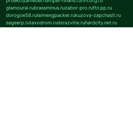
proekciyamebel.ru
imper-finans.ru
rim.org.ru
glamourai.ru
brassminus.ru
zabor-pro.ru
ftn.pp.ru
dorogoe58.ru
laimengpacker.ru
kuzova-zapchasti.ru
sageerp.ru
taxodrom.ru
dsrazvitie.ru
hardcity.net.ru
ratinghomegames.ru
topservice25.ru
gubernyan.ru
gtglasslined.ru
ii4.ru
tssport.spb.ru
andorra24.com
blackwallstreet.ru
oboimos.ru
optim-doors.com.ru
ikuch.ru
nycr.org.ru
npa21.ru
vremya-ch.spb.ru
desert000.ru
ivtorgi.ru
ifiori.ru
catalog-statei.ru
dcv.org.ru
spetsmaster174.ru
ipkameryhiseeu.ru
dum26.ru
ruspol.spb.ru
fr-opendp.ru
kam-solnyshko.ru
cheyenne-arapaho.ru
sevzapmetal.spb.ru
ted-lapidus.spb.ru
parasite-eliminator.ru
sigma-complete.ru
modernworld.ru
dama-moda.ru
eholot-group.ru
sk-nvkz.ru
DRONGOLD.RU
democratia2.ru
i-farmer.ru
mass-sport.org
jablonex.spb.ru
bookmess.ru
linkword.ru
refineua.com.ru
cs-spec.net.ru
altay-mebel.ru