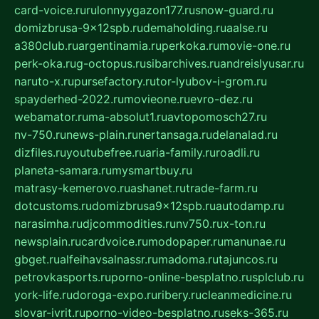
card-voice.ru
rulonnyygazon177.ru
snow-guard.ru
domizbrusa-9x12spb.ru
demaholding.ru
aalse.ru
a380club.ru
argentinamia.ru
perkoka.ru
movie-one.ru
perk-oka.ru
g-octopus.ru
sibarchives.ru
andreislyusar.ru
naruto-x.ru
pursefactory.ru
tor-lyubov-i-grom.ru
spayderhed-2022.ru
movieone.ru
evro-dez.ru
webamator.ru
ma-absolut1.ru
avtopomosch27.ru
nv-750.ru
news-plain.ru
nertansaga.ru
delanalad.ru
dizfiles.ru
youtubefree.ru
aria-family.ru
roadli.ru
planeta-samara.ru
mysmartbuy.ru
matrasy-kemerovo.ru
ashanet.ru
trade-farm.ru
dotcustoms.ru
domizbrusa9x12spb.ru
autodamp.ru
narasimha.ru
djcommodities.ru
nv750.ru
x-ton.ru
newsplain.ru
cardvoice.ru
modopaper.ru
manunae.ru
gbget.ru
alfeihavsalnassr.ru
madoma.ru
tajuncos.ru
petrovkasports.ru
porno-online-besplatno.ru
splclub.ru
york-life.ru
doroga-expo.ru
ribery.ru
cleanmedicine.ru
slovar-ivrit.ru
porno-video-besplatno.ru
seks-365.ru