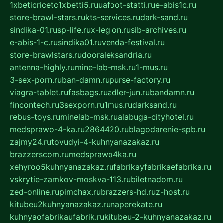
1xbeticricetc1xbetti5.ru
uafoot-statti.ru
e-abis1c.ru
store-brawl-stars.ru
kts-services.ru
dark-sand.ru
sindika-01.ru
sp-life.ru
x-legion.ru
sib-archives.ru
e-abis-1-c.ru
sindika01.ru
venda-festival.ru
store-brawlstars.ru
dooraleksandria.ru
antenna-highly.ru
mine-lab-msk.ru
1-mus.ru
3-sex-porn.ru
ban-damn.ru
purse-factory.ru
viagra-tablet.ru
fasbags.ru
adler-jun.ru
bandamn.ru
fincontech.ru
3sexporn.ru
1mus.ru
darksand.ru
rebus-toys.ru
minelab-msk.ru
alabuga-cityhotel.ru
medsprawo-4-ka.ru
2864420.ru
blagodarenie-spb.ru
zajmy24.ru
tovudyi-4-kuhnyanazakaz.ru
brazzerscom.ru
medsprawo4ka.ru
xehyroo5kuhnyanazakaz.ru
fabrikayfabrikaefabrika.ru
vskrytie-zamkov-moskva-113.ru
biletnadom.ru
zed-online.ru
pimchax.ru
brazzers-hd.ru
z-host.ru
kitubeu2kuhnyanazakaz.ru
naperekate.ru
kuhnyaofabrikaufabrik.ru
kitubeu-2-kuhnyanazakaz.ru