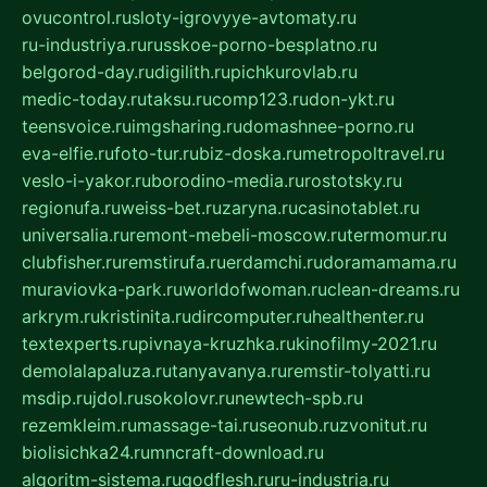
ovucontrol.ru
sloty-igrovyye-avtomaty.ru
ru-industriya.ru
russkoe-porno-besplatno.ru
belgorod-day.ru
digilith.ru
pichkurovlab.ru
medic-today.ru
taksu.ru
comp123.ru
don-ykt.ru
teensvoice.ru
imgsharing.ru
domashnee-porno.ru
eva-elfie.ru
foto-tur.ru
biz-doska.ru
metropoltravel.ru
veslo-i-yakor.ru
borodino-media.ru
rostotsky.ru
regionufa.ru
weiss-bet.ru
zaryna.ru
casinotablet.ru
universalia.ru
remont-mebeli-moscow.ru
termomur.ru
clubfisher.ru
remstirufa.ru
erdamchi.ru
doramamama.ru
muraviovka-park.ru
worldofwoman.ru
clean-dreams.ru
arkrym.ru
kristinita.ru
dircomputer.ru
healthenter.ru
textexperts.ru
pivnaya-kruzhka.ru
kinofilmy-2021.ru
demolalapaluza.ru
tanyavanya.ru
remstir-tolyatti.ru
msdip.ru
jdol.ru
sokolovr.ru
newtech-spb.ru
rezemkleim.ru
massage-tai.ru
seonub.ru
zvonitut.ru
biolisichka24.ru
mncraft-download.ru
algoritm-sistema.ru
godflesh.ru
ru-industria.ru