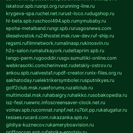
iskatour.spb.ru
snpi.org.ru
running-line.ru
krygeva-spa.ru
chel.net.ru
rust-loco.ru
dugshop.ru
hl-beta.spb.ru
school494.spb.ru
mymubaby.ru
epoha-metalband.ru
ngr.spb.ru
rusgosnews.com
dieselvostok.ru
24hostel.msk.ru
w-dev.ru
f-ship.ru
regsmi.ru
filmnetwork.ru
malinasp.ru
kinosvin.ru
h2o-salon.ru
malutkayork.ru
deltaprim.spb.ru
tango-perm.ru
gooddir.ru
sgv.su
multiki-online.com
webkrasotki.com
cherinvest.ru
detskiy-ostrov.ru
ankou.spb.ru
alvesta1.ru
pdf-creator.ru
nix-files.org.ru
sakhatoday.ru
elektrikersymboler.ru
sputnikyes.ru
golf2club.msk.ru
aeforums.ru
zallclub.ru
multimodal.msk.ru
habaigry.ru
haikko.ru
sobakopedia.ru
isz-fest.ru
ewnc.info
screensaver-clock.net.ru
volnav.spb.ru
comnat.ru
npf.net.ru
7bit.pp.ru
kalugatur.ru
tesiaes.ru
card.com.ru
kazanka.spb.ru
gildiya-kuznecov.ru
kameryboavision.ru
griffoncom.spb.ru
fabrika-emotsiy.ru