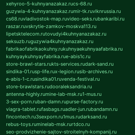
xehyroo-5-kuhnyanazakaz.ru
cs-68.ru
guzywia-4-kuhnyanazakaz.ru
mir-tk.ru
vlknrussia.ru
cs68.ru
vladivostok-map.ru
video-seks.ru
bankaribi.ru
raszar.ru
vskrytie-zamkov-moskva113.ru
lipetsktelecom.ru
tovudyi4kuhnyanazakaz.ru
seksuzb.ru
guzywia4kuhnyanazakaz.ru
fabrikaofabrikaokuhny.ru
kuhnyaekuhnyaafabrika.ru
kuhnyaykuhnyayfabrika.ru
e-abis1c.ru
store-brawl-stars.ru
kts-services.ru
dark-sand.ru
sindika-01.ru
sp-life.ru
x-legion.ru
sib-archives.ru
e-abis-1-c.ru
sindika01.ru
venda-festival.ru
store-brawlstars.ru
dooraleksandria.ru
antenna-highly.ru
mine-lab-msk.ru
1-mus.ru
3-sex-porn.ru
ban-damn.ru
purse-factory.ru
viagra-tablet.ru
fasbags.ru
adler-jun.ru
bandamn.ru
fincontech.ru
3sexporn.ru
1mus.ru
darksand.ru
rebus-toys.ru
minelab-msk.ru
rtdco.ru
seo-prodvizhenie-sajtov-stroitelnyh-kompanij.ru