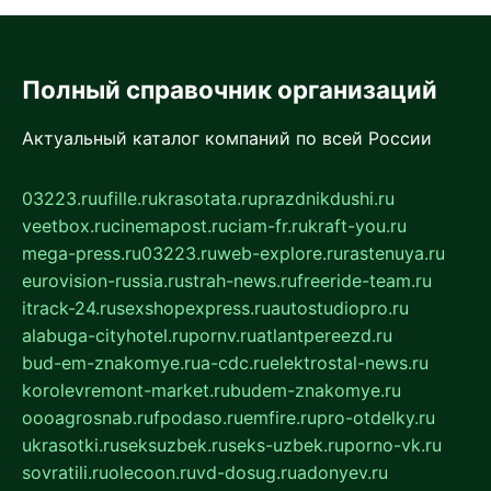
Полный справочник организаций
Актуальный каталог компаний по всей России
03223.ru
ufille.ru
krasotata.ru
prazdnikdushi.ru
veetbox.ru
cinemapost.ru
ciam-fr.ru
kraft-you.ru
mega-press.ru
03223.ru
web-explore.ru
rastenuya.ru
eurovision-russia.ru
strah-news.ru
freeride-team.ru
itrack-24.ru
sexshopexpress.ru
autostudiopro.ru
alabuga-cityhotel.ru
pornv.ru
atlantpereezd.ru
bud-em-znakomye.ru
a-cdc.ru
elektrostal-news.ru
korolevremont-market.ru
budem-znakomye.ru
oooagrosnab.ru
fpodaso.ru
emfire.ru
pro-otdelky.ru
ukrasotki.ru
seksuzbek.ru
seks-uzbek.ru
porno-vk.ru
sovratili.ru
olecoon.ru
vd-dosug.ru
adonyev.ru