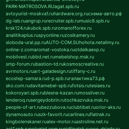
PARK-MATROSOVA.RU
agat.spb.ru
avtoyurist-moskva1.ru
hardware.org.ru
схема-авто.рф
dg-lab.ru
angrup.ru
recruiter.spb.ru
music8.spb.ru
krsk124.ru
kubok.spb.ru
romanofforex.ru
analitikaplus.ru
spyonline.ru
zosikamery.ru
sloboda-ural.pp.ru
AUTO-COM.SU
hohota.net
alimy.ru
online-z.com
aromat-vostoka.ru
otdelkaexp.ru
mobilvest.ru
bbd.net.ru
mebelshop.msk.ru
smp-forum.ru
bastion-td.ru
kosmoscreative.ru
avrmotors.ru
art-galadesign.ru
tiffany-c.ru
ecostep-samara.ru
d-p.spb.ru
галактика73.рф
sko.com.ru
davitamebel-spb.ru
fotsis.ru
tesiaes.ru
kokoroyari.spb.ru
blesna-kazan.ru
mossilver.ru
lenderoq.ru
sergeydobrin.ru
tochkazvuka.msk.ru
people-of-art.ru
bezzubova.ru
clubtibet.ru
orior-aks.ru
dynamoauto.ru
szk-favorit.ru
carlines.ru
flatnsk.ru
kingbolenskaner.ru
alex-motor.ru
astroline.net.ru
act1.spb.ru
polyglot.com.ru
gidlipetsk.ru
ooo-driada.ru