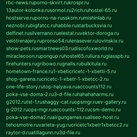
rbc-news.ru
porno-skvirt.ru
krospr.ru
13autor-kolonka.ru
sormol.ru
2rich.ru
hostel-65.ru
hostserve.ru
porno-na-russkom.ru
mishinlab.ru
neznobi.ru
bigfatcc.ru
habble.ru
starbucksvia.ru
delfinet.ru
silvernano.ru
elestal.ru
vektor-doroga.ru
velotrenajery.ru
pronso54.ru
lenasever.ru
lovinskix.ru
show-pets.ru
smartnews03.ru
discofoxworld.ru
miraclecoon.ru
pongup.ru
hostel65.ru
liura.ru
glasspb.ru
firehunters.ru
gribowo.ru
gnalis.ru
bulkitula.ru
hometown-france.ru
1-xbeticricetc-1-xbetti-5.ru
shop-garena.ru
cricetc-1-xbetr-1-xbetcc-2.ru
one-life-story.ru
top-halyava.ru
accounts112.ru
poka-vse-doma-2.ru
3-d-file.ru
hahahaharms.ru
g2012.ru
tst-1.ru
shaggy-cat.ru
opsmgr.ru
ev-gallery.ru
g-2012.ru
ops-mgr.ru
accounts-112.ru
csm-demo.ru
poka-vse-doma2.ru
airgungames.ru
allseo-host.ru
tehosmotre.ru
varieta-yug.ru
cricetc1xbetr1xbetcc2.ru
raytor-d.ru
atillagunn.ru
3d-file.ru