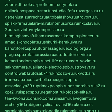
zebra-tlt.ru
okna-proficom.ru
erynok.ru
onlinekinospace.ru
startupstudio-fefu.ru
zarges-ru.ru
gegenjustizunrecht.ru
autobalashov.ru
utrovortu.ru
spiski-firm.ru
elara-m.ru
kinomusorka.ru
mkcslava.ru
2bets.ru
vintovoykompressor.ru
birminghamvsfulham.ru
sarmat-komp.ru
pioneeri.ru
amadis-chocolate.ru
shkurki-karakulya.ru
kanotiforet.spb.ru
tutmassage.ru
ecolog.org.ru
praga.spb.ru
falcorussia.ru
autodoctorservis.ru
kamertondom.spb.ru
net-life.net.ru
avto-vozim.ru
sakhcamera.ru
alliance-electro.spb.ru
stroyavt.ru
controlweb1.ru
tdsak74.ru
kinzozo-ru.ru
kvotka.ru
iron-snab.ru
costa-bella.ru
eugrus.pp.ru
associaciya39.ru
primexpo.spb.ru
bezmorchin.ru
ia2.ru
cpt21.ru
ispecspb.ru
regahost.ru
kolosok-elita.ru
tae-kwon.ru
consrio.com.ru
insiam.ru
avegainfo.ru
archery161.ru
bigencyclica.ru
vlast16.ru
korru.net
sarmiento.spb.su
extelopedia.ru
lammin-suo.spb.ru