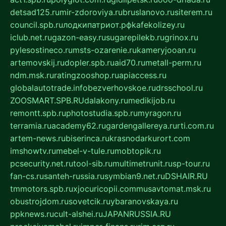
detsad125.ru
mir-zdoroviya.ru
bruslanovo.ru
siterem.ru
council.spb.ru
лодкипатриот.рф
kafekolizey.ru
iclub.net.ru
gazon-easy.ru
sugarepilekb.ru
grinox.ru
pylesostineco.ru
msts-ozarenie.ru
kameryjooan.ru
artemovskij.ru
dopler.spb.ru
aid70.ru
metall-perm.ru
ndm.msk.ru
ratingzooshop.ru
apiaccess.ru
globalautotrade.info
bezverhovskoe.ru
drsschool.ru
ZOOSMART.SPB.RU
dalakony.ru
medikijob.ru
remontt.spb.ru
photostudia.spb.ru
myragon.ru
terramia.ru
academy62.ru
gardengallereya.ru
rti.com.ru
artem-news.ru
biserinca.ru
krasnodarkurort.com
imshowtv.ru
mebel-v-tule.ru
mobtopik.ru
pcsecurity.net.ru
tool-sib.ru
multimetrunit.ru
sp-tour.ru
fan-cs.ru
santeh-russia.ru
symbian9.net.ru
DSHAIR.RU
tmmotors.spb.ru
xjocuricopii.com
musavtomat.msk.ru
obustrojdom.ru
sovetcik.ru
ybaranovskaya.ru
ppknews.ru
cult-alshei.ru
JAPANRUSSIA.RU