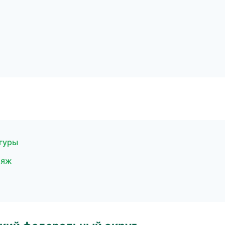
гуры
ияж