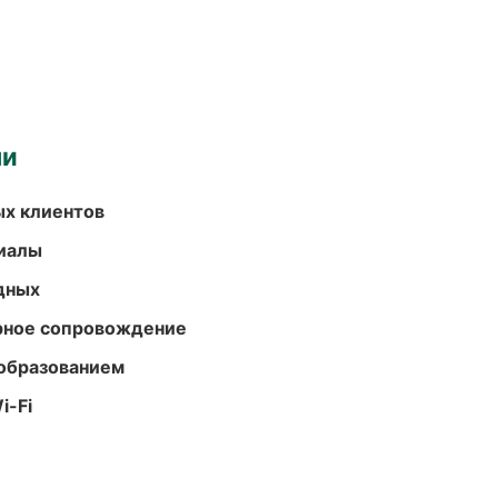
ми
ых клиентов
риалы
одных
урное сопровождение
образованием
i-Fi