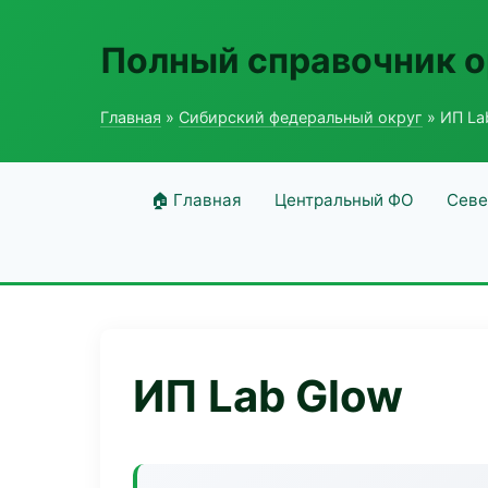
Полный справочник о
Главная
»
Сибирский федеральный округ
» ИП La
🏠 Главная
Центральный ФО
Севе
ИП Lab Glow