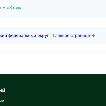
ияж в Кызыл
ский федеральный округ
|
Главная страница
→
ий
сии