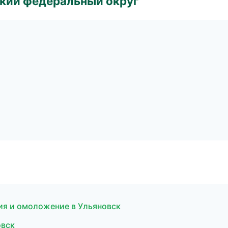
ский федеральный округ
ция и омоложение в Ульяновск
овск