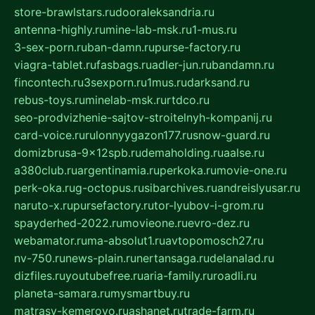
store-brawlstars.ru
dooraleksandria.ru
antenna-highly.ru
mine-lab-msk.ru
1-mus.ru
3-sex-porn.ru
ban-damn.ru
purse-factory.ru
viagra-tablet.ru
fasbags.ru
adler-jun.ru
bandamn.ru
fincontech.ru
3sexporn.ru
1mus.ru
darksand.ru
rebus-toys.ru
minelab-msk.ru
rtdco.ru
seo-prodvizhenie-sajtov-stroitelnyh-kompanij.ru
card-voice.ru
rulonnyygazon177.ru
snow-guard.ru
domizbrusa-9x12spb.ru
demaholding.ru
aalse.ru
a380club.ru
argentinamia.ru
perkoka.ru
movie-one.ru
perk-oka.ru
g-octopus.ru
sibarchives.ru
andreislyusar.ru
naruto-x.ru
pursefactory.ru
tor-lyubov-i-grom.ru
spayderhed-2022.ru
movieone.ru
evro-dez.ru
webamator.ru
ma-absolut1.ru
avtopomosch27.ru
nv-750.ru
news-plain.ru
nertansaga.ru
delanalad.ru
dizfiles.ru
youtubefree.ru
aria-family.ru
roadli.ru
planeta-samara.ru
mysmartbuy.ru
matrasy-kemerovo.ru
ashanet.ru
trade-farm.ru