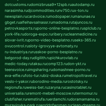
dotcustoms.ru
domizbrusa9x12spb.ru
autodamp.ru
narasimha.ru
djcommodities.ru
nv750.ru
x-ton.ru
newsplain.ru
cardvoice.ru
modopaper.ru
manunae.ru
gbget.ru
alfeihavsalnassr.ru
madoma.ru
tajuncos.ru
petrovkasports.ru
porno-online-besplatno.ru
splclub.ru
york-life.ru
doroga-expo.ru
ribery.ru
cleanmedicine.ru
slovar-ivrit.ru
porno-video-besplatno.ru
seks-365.ru
ovucontrol.ru
sloty-igrovyye-avtomaty.ru
ru-industriya.ru
russkoe-porno-besplatno.ru
belgorod-day.ru
digilith.ru
pichkurovlab.ru
medic-today.ru
taksu.ru
comp123.ru
don-ykt.ru
teensvoice.ru
imgsharing.ru
domashnee-porno.ru
eva-elfie.ru
foto-tur.ru
biz-doska.ru
metropoltravel.ru
veslo-i-yakor.ru
borodino-media.ru
rostotsky.ru
regionufa.ru
weiss-bet.ru
zaryna.ru
casinotablet.ru
universalia.ru
remont-mebeli-moscow.ru
termomur.ru
clubfisher.ru
remstirufa.ru
erdamchi.ru
doramamama.ru
muraviovka-park.ru
worldofwoman.ru
clean-dreams.ru