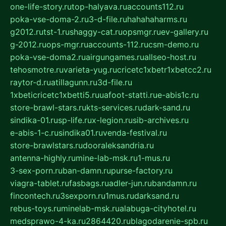
one-life-story.ru
top-halyava.ru
accounts112.ru
poka-vse-doma-2.ru
3-d-file.ru
hahahaharms.ru
g2012.ru
tst-1.ru
shaggy-cat.ru
opsmgr.ru
ev-gallery.ru
g-2012.ru
ops-mgr.ru
accounts-112.ru
csm-demo.ru
poka-vse-doma2.ru
airgungames.ru
allseo-host.ru
tehosmotre.ru
varieta-yug.ru
cricetc1xbetr1xbetcc2.ru
raytor-d.ru
atillagunn.ru
3d-file.ru
1xbeticricetc1xbetti5.ru
uafoot-statti.ru
e-abis1c.ru
store-brawl-stars.ru
kts-services.ru
dark-sand.ru
sindika-01.ru
sp-life.ru
x-legion.ru
sib-archives.ru
e-abis-1-c.ru
sindika01.ru
venda-festival.ru
store-brawlstars.ru
dooraleksandria.ru
antenna-highly.ru
mine-lab-msk.ru
1-mus.ru
3-sex-porn.ru
ban-damn.ru
purse-factory.ru
viagra-tablet.ru
fasbags.ru
adler-jun.ru
bandamn.ru
fincontech.ru
3sexporn.ru
1mus.ru
darksand.ru
rebus-toys.ru
minelab-msk.ru
alabuga-cityhotel.ru
medsprawo-4-ka.ru
2864420.ru
blagodarenie-spb.ru