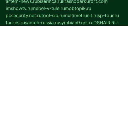
artem-news.ru
biserinca.ru
krasnodarkurort.com
imshowtv.ru
mebel-v-tule.ru
mobtopik.ru
pcsecurity.net.ru
tool-sib.ru
multimetrunit.ru
sp-tour.ru
fan-cs.ru
santeh-russia.ru
symbian9.net.ru
DSHAIR.RU
tmmotors.spb.ru
xjocuricopii.com
musavtomat.msk.ru
obustrojdom.ru
sovetcik.ru
ybaranovskaya.ru
ppknews.ru
cult-alshei.ru
JAPANRUSSIA.RU
proekciyamebel.ru
imper-finans.ru
rim.org.ru
glamourai.ru
brassminus.ru
zabor-pro.ru
ftn.pp.ru
dorogoe58.ru
laimengpacker.ru
kuzova-zapchasti.ru
sageerp.ru
taxodrom.ru
dsrazvitie.ru
hardcity.net.ru
ratinghomegames.ru
topservice25.ru
gubernyan.ru
gtglasslined.ru
ii4.ru
tssport.spb.ru
andorra24.com
blackwallstreet.ru
oboimos.ru
optim-doors.com.ru
ikuch.ru
nycr.org.ru
npa21.ru
vremya-ch.spb.ru
desert000.ru
ivtorgi.ru
ifiori.ru
catalog-statei.ru
dcv.org.ru
spetsmaster174.ru
ipkameryhiseeu.ru
dum26.ru
ruspol.spb.ru
fr-opendp.ru
kam-solnyshko.ru