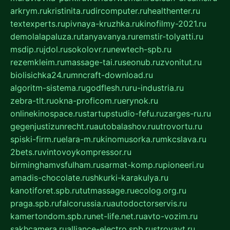
arkrym.ru
kristinita.ru
dircomputer.ru
healthenter.ru
textexperts.ru
pivnaya-kruzhka.ru
kinofilmy-2021.ru
demolalapaluza.ru
tanyavanya.ru
remstir-tolyatti.ru
msdip.ru
jdol.ru
sokolovr.ru
newtech-spb.ru
rezemkleim.ru
massage-tai.ru
seonub.ru
zvonitut.ru
biolisichka24.ru
mncraft-download.ru
algoritm-sistema.ru
godflesh.ru
ru-industria.ru
zebra-tlt.ru
okna-proficom.ru
erynok.ru
onlinekinospace.ru
startupstudio-fefu.ru
zarges-ru.ru
gegenjustizunrecht.ru
autobalashov.ru
utrovortu.ru
spiski-firm.ru
elara-m.ru
kinomusorka.ru
mkcslava.ru
2bets.ru
vintovoykompressor.ru
birminghamvsfulham.ru
sarmat-komp.ru
pioneeri.ru
amadis-chocolate.ru
shkurki-karakulya.ru
kanotiforet.spb.ru
tutmassage.ru
ecolog.org.ru
praga.spb.ru
falcorussia.ru
autodoctorservis.ru
kamertondom.spb.ru
net-life.net.ru
avto-vozim.ru
sakhcamera.ru
alliance-electro.spb.ru
stroyavt.ru