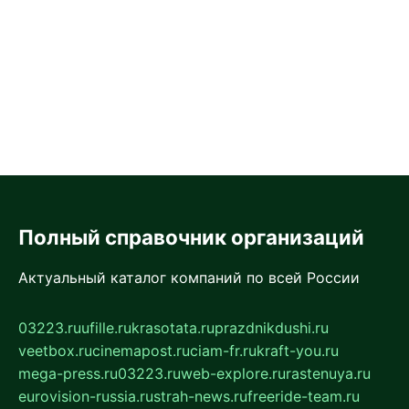
Полный справочник организаций
Актуальный каталог компаний по всей России
03223.ru
ufille.ru
krasotata.ru
prazdnikdushi.ru
veetbox.ru
cinemapost.ru
ciam-fr.ru
kraft-you.ru
mega-press.ru
03223.ru
web-explore.ru
rastenuya.ru
eurovision-russia.ru
strah-news.ru
freeride-team.ru