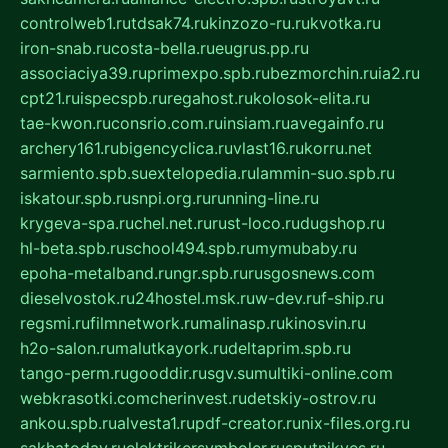
controlweb1.ru
tdsak74.ru
kinzozo-ru.ru
kvotka.ru
iron-snab.ru
costa-bella.ru
eugrus.pp.ru
associaciya39.ru
primexpo.spb.ru
bezmorchin.ru
ia2.ru
cpt21.ru
ispecspb.ru
regahost.ru
kolosok-elita.ru
tae-kwon.ru
consrio.com.ru
insiam.ru
avegainfo.ru
archery161.ru
bigencyclica.ru
vlast16.ru
korru.net
sarmiento.spb.su
extelopedia.ru
lammin-suo.spb.ru
iskatour.spb.ru
snpi.org.ru
running-line.ru
krygeva-spa.ru
chel.net.ru
rust-loco.ru
dugshop.ru
hl-beta.spb.ru
school494.spb.ru
mymubaby.ru
epoha-metalband.ru
ngr.spb.ru
rusgosnews.com
dieselvostok.ru
24hostel.msk.ru
w-dev.ru
f-ship.ru
regsmi.ru
filmnetwork.ru
malinasp.ru
kinosvin.ru
h2o-salon.ru
malutkayork.ru
deltaprim.spb.ru
tango-perm.ru
gooddir.ru
sgv.su
multiki-online.com
webkrasotki.com
cherinvest.ru
detskiy-ostrov.ru
ankou.spb.ru
alvesta1.ru
pdf-creator.ru
nix-files.org.ru