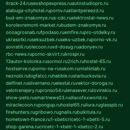
itrack-24.ru
sexshopexpress.ru
autostudiopro.ru
alabuga-cityhotel.ru
pornv.ru
atlantpereezd.ru
bud-em-znakomye.ru
a-cdc.ru
elektrostal-news.ru
korolevremont-market.ru
budem-znakomye.ru
oooagrosnab.ru
fpodaso.ru
emfire.ru
pro-otdelky.ru
ukrasotki.ru
seksuzbek.ru
seks-uzbek.ru
porno-vk.ru
sovratili.ru
olecoon.ru
vd-dosug.ru
adonyev.ru
rbc-news.ru
porno-skvirt.ru
krospr.ru
13autor-kolonka.ru
sormol.ru
2rich.ru
hostel-65.ru
hostserve.ru
porno-na-russkom.ru
mishinlab.ru
neznobi.ru
bigfatcc.ru
habble.ru
starbucksvia.ru
delfinet.ru
silvernano.ru
elestal.ru
vektor-doroga.ru
velotrenajery.ru
pronso54.ru
lenasever.ru
lovinskix.ru
show-pets.ru
smartnews03.ru
discofoxworld.ru
miraclecoon.ru
pongup.ru
hostel65.ru
liura.ru
glasspb.ru
firehunters.ru
gribowo.ru
gnalis.ru
bulkitula.ru
hometown-france.ru
1-xbeticricetc-1-xbetti-5.ru
shop-garena.ru
cricetc-1-xbetr-1-xbetcc-2.ru