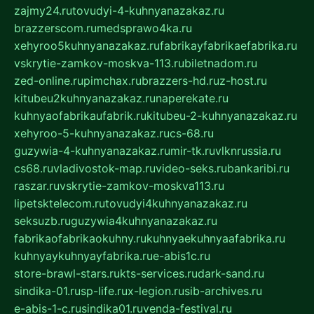
zajmy24.ru
tovudyi-4-kuhnyanazakaz.ru
brazzerscom.ru
medsprawo4ka.ru
xehyroo5kuhnyanazakaz.ru
fabrikayfabrikaefabrika.ru
vskrytie-zamkov-moskva-113.ru
biletnadom.ru
zed-online.ru
pimchax.ru
brazzers-hd.ru
z-host.ru
kitubeu2kuhnyanazakaz.ru
naperekate.ru
kuhnyaofabrikaufabrik.ru
kitubeu-2-kuhnyanazakaz.ru
xehyroo-5-kuhnyanazakaz.ru
cs-68.ru
guzywia-4-kuhnyanazakaz.ru
mir-tk.ru
vlknrussia.ru
cs68.ru
vladivostok-map.ru
video-seks.ru
bankaribi.ru
raszar.ru
vskrytie-zamkov-moskva113.ru
lipetsktelecom.ru
tovudyi4kuhnyanazakaz.ru
seksuzb.ru
guzywia4kuhnyanazakaz.ru
fabrikaofabrikaokuhny.ru
kuhnyaekuhnyaafabrika.ru
kuhnyaykuhnyayfabrika.ru
e-abis1c.ru
store-brawl-stars.ru
kts-services.ru
dark-sand.ru
sindika-01.ru
sp-life.ru
x-legion.ru
sib-archives.ru
e-abis-1-c.ru
sindika01.ru
venda-festival.ru