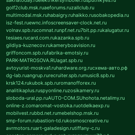
sakhatoday.ru
elektrikersymboler.ru
sputnikyes.ru
golf2club.msk.ru
aeforums.ru
zallclub.ru
multimodal.msk.ru
habaigry.ru
haikko.ru
sobakopedia.ru
isz-fest.ru
ewnc.info
screensaver-clock.net.ru
volnav.spb.ru
comnat.ru
npf.net.ru
7bit.pp.ru
kalugatur.ru
tesiaes.ru
card.com.ru
kazanka.spb.ru
gildiya-kuznecov.ru
kameryboavision.ru
griffoncom.spb.ru
fabrika-emotsiy.ru
PARK-MATROSOVA.RU
agat.spb.ru
avtoyurist-moskva1.ru
hardware.org.ru
схема-авто.рф
dg-lab.ru
angrup.ru
recruiter.spb.ru
music8.spb.ru
krsk124.ru
kubok.spb.ru
romanofforex.ru
analitikaplus.ru
spyonline.ru
zosikamery.ru
sloboda-ural.pp.ru
AUTO-COM.SU
hohota.net
alimy.ru
online-z.com
aromat-vostoka.ru
otdelkaexp.ru
mobilvest.ru
bbd.net.ru
mebelshop.msk.ru
smp-forum.ru
bastion-td.ru
kosmoscreative.ru
avrmotors.ru
art-galadesign.ru
tiffany-c.ru