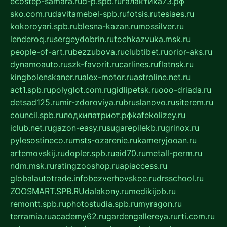
ecostep-samara.ru
d-p.spb.ru
галактика73.рф
sko.com.ru
davitamebel-spb.ru
fotsis.ru
tesiaes.ru
kokoroyari.spb.ru
blesna-kazan.ru
mossilver.ru
lenderoq.ru
sergeydobrin.ru
tochkazvuka.msk.ru
people-of-art.ru
bezzubova.ru
clubtibet.ru
orior-aks.ru
dynamoauto.ru
szk-favorit.ru
carlines.ru
flatnsk.ru
kingbolenskaner.ru
alex-motor.ru
astroline.net.ru
act1.spb.ru
polyglot.com.ru
gidlipetsk.ru
ooo-driada.ru
detsad125.ru
mir-zdoroviya.ru
bruslanovo.ru
siterem.ru
council.spb.ru
лодкипатриот.рф
kafekolizey.ru
iclub.net.ru
gazon-easy.ru
sugarepilekb.ru
grinox.ru
pylesostineco.ru
msts-ozarenie.ru
kameryjooan.ru
artemovskij.ru
dopler.spb.ru
aid70.ru
metall-perm.ru
ndm.msk.ru
ratingzooshop.ru
apiaccess.ru
globalautotrade.info
bezverhovskoe.ru
drsschool.ru
ZOOSMART.SPB.RU
dalakony.ru
medikijob.ru
remontt.spb.ru
photostudia.spb.ru
myragon.ru
terramia.ru
academy62.ru
gardengallereya.ru
rti.com.ru