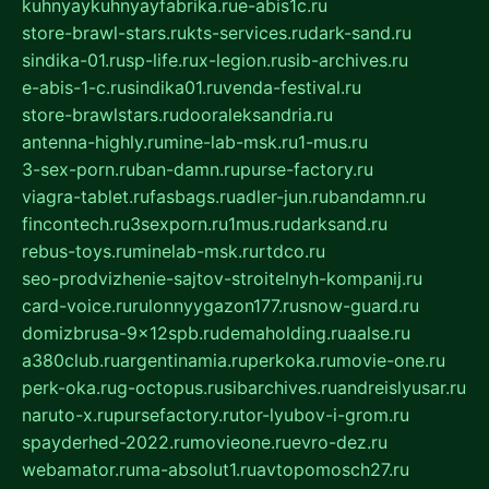
kuhnyaykuhnyayfabrika.ru
e-abis1c.ru
store-brawl-stars.ru
kts-services.ru
dark-sand.ru
sindika-01.ru
sp-life.ru
x-legion.ru
sib-archives.ru
e-abis-1-c.ru
sindika01.ru
venda-festival.ru
store-brawlstars.ru
dooraleksandria.ru
antenna-highly.ru
mine-lab-msk.ru
1-mus.ru
3-sex-porn.ru
ban-damn.ru
purse-factory.ru
viagra-tablet.ru
fasbags.ru
adler-jun.ru
bandamn.ru
fincontech.ru
3sexporn.ru
1mus.ru
darksand.ru
rebus-toys.ru
minelab-msk.ru
rtdco.ru
seo-prodvizhenie-sajtov-stroitelnyh-kompanij.ru
card-voice.ru
rulonnyygazon177.ru
snow-guard.ru
domizbrusa-9x12spb.ru
demaholding.ru
aalse.ru
a380club.ru
argentinamia.ru
perkoka.ru
movie-one.ru
perk-oka.ru
g-octopus.ru
sibarchives.ru
andreislyusar.ru
naruto-x.ru
pursefactory.ru
tor-lyubov-i-grom.ru
spayderhed-2022.ru
movieone.ru
evro-dez.ru
webamator.ru
ma-absolut1.ru
avtopomosch27.ru