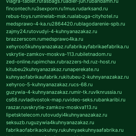
viagra-tablet.ru
fasbags.ru
adler-jun.ru
bandamn.ru
fincontech.ru
3sexporn.ru
1mus.ru
darksand.ru
rebus-toys.ru
minelab-msk.ru
alabuga-cityhotel.ru
medsprawo-4-ka.ru
2864420.ru
blagodarenie-spb.ru
zajmy24.ru
tovudyi-4-kuhnyanazakaz.ru
brazzerscom.ru
medsprawo4ka.ru
xehyroo5kuhnyanazakaz.ru
fabrikayfabrikaefabrika.ru
vskrytie-zamkov-moskva-113.ru
biletnadom.ru
zed-online.ru
pimchax.ru
brazzers-hd.ru
z-host.ru
kitubeu2kuhnyanazakaz.ru
naperekate.ru
kuhnyaofabrikaufabrik.ru
kitubeu-2-kuhnyanazakaz.ru
xehyroo-5-kuhnyanazakaz.ru
cs-68.ru
guzywia-4-kuhnyanazakaz.ru
mir-tk.ru
vlknrussia.ru
cs68.ru
vladivostok-map.ru
video-seks.ru
bankaribi.ru
raszar.ru
vskrytie-zamkov-moskva113.ru
lipetsktelecom.ru
tovudyi4kuhnyanazakaz.ru
seksuzb.ru
guzywia4kuhnyanazakaz.ru
fabrikaofabrikaokuhny.ru
kuhnyaekuhnyaafabrika.ru