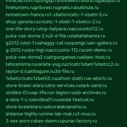
miraclecoon.ru
pongup.ru
hostel65.ru
liura.ru
glasspb.ru
firehunters.ru
gribowo.ru
gnalis.ru
bulkitula.ru
hometown-france.ru
1-xbeticricetc-1-xbetti-5.ru
shop-garena.ru
cricetc-1-xbetr-1-xbetcc-2.ru
one-life-story.ru
top-halyava.ru
accounts112.ru
poka-vse-doma-2.ru
3-d-file.ru
hahahaharms.ru
g2012.ru
tst-1.ru
shaggy-cat.ru
opsmgr.ru
ev-gallery.ru
g-2012.ru
ops-mgr.ru
accounts-112.ru
csm-demo.ru
poka-vse-doma2.ru
airgungames.ru
allseo-host.ru
tehosmotre.ru
varieta-yug.ru
cricetc1xbetr1xbetcc2.ru
raytor-d.ru
atillagunn.ru
3d-file.ru
1xbeticricetc1xbetti5.ru
uafoot-statti.ru
e-abis1c.ru
store-brawl-stars.ru
kts-services.ru
dark-sand.ru
sindika-01.ru
sp-life.ru
x-legion.ru
sib-archives.ru
e-abis-1-c.ru
sindika01.ru
venda-festival.ru
store-brawlstars.ru
dooraleksandria.ru
antenna-highly.ru
mine-lab-msk.ru
1-mus.ru
3-sex-porn.ru
ban-damn.ru
purse-factory.ru