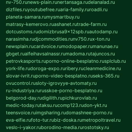
nv-750.ru
news-plain.ru
nertansaga.ru
delanalad.ru
dizfiles.ru
youtubefree.ru
aria-family.ru
roadli.ru
planeta-samara.ru
mysmartbuy.ru
matrasy-kemerovo.ru
ashanet.ru
trade-farm.ru
dotcustoms.ru
domizbrusa9x12spb.ru
autodamp.ru
narasimha.ru
djcommodities.ru
nv750.ru
x-ton.ru
newsplain.ru
cardvoice.ru
modopaper.ru
manunae.ru
gbget.ru
alfeihavsalnassr.ru
madoma.ru
tajuncos.ru
petrovkasports.ru
porno-online-besplatno.ru
splclub.ru
york-life.ru
doroga-expo.ru
ribery.ru
cleanmedicine.ru
slovar-ivrit.ru
porno-video-besplatno.ru
seks-365.ru
ovucontrol.ru
sloty-igrovyye-avtomaty.ru
ru-industriya.ru
russkoe-porno-besplatno.ru
belgorod-day.ru
digilith.ru
pichkurovlab.ru
medic-today.ru
taksu.ru
comp123.ru
don-ykt.ru
teensvoice.ru
imgsharing.ru
domashnee-porno.ru
eva-elfie.ru
foto-tur.ru
biz-doska.ru
metropoltravel.ru
veslo-i-yakor.ru
borodino-media.ru
rostotsky.ru