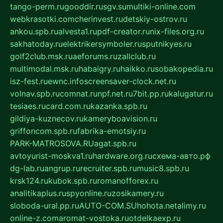
tango-perm.ru
gooddir.ru
sgv.su
multiki-online.com
webkrasotki.com
cherinvest.ru
detskiy-ostrov.ru
ankou.spb.ru
alvesta1.ru
pdf-creator.ru
nix-files.org.ru
sakhatoday.ru
elektrikersymboler.ru
sputnikyes.ru
golf2club.msk.ru
aeforums.ru
zallclub.ru
multimodal.msk.ru
habaigry.ru
haikko.ru
sobakopedia.ru
isz-fest.ru
ewnc.info
screensaver-clock.net.ru
volnav.spb.ru
comnat.ru
npf.net.ru
7bit.pp.ru
kalugatur.ru
tesiaes.ru
card.com.ru
kazanka.spb.ru
gildiya-kuznecov.ru
kameryboavision.ru
griffoncom.spb.ru
fabrika-emotsiy.ru
PARK-MATROSOVA.RU
agat.spb.ru
avtoyurist-moskva1.ru
hardware.org.ru
схема-авто.рф
dg-lab.ru
angrup.ru
recruiter.spb.ru
music8.spb.ru
krsk124.ru
kubok.spb.ru
romanofforex.ru
analitikaplus.ru
spyonline.ru
zosikamery.ru
sloboda-ural.pp.ru
AUTO-COM.SU
hohota.net
alimy.ru
online-z.com
aromat-vostoka.ru
otdelkaexp.ru