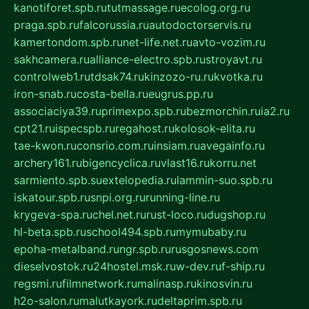
kanotiforet.spb.ru
tutmassage.ru
ecolog.org.ru
praga.spb.ru
falcorussia.ru
autodoctorservis.ru
kamertondom.spb.ru
net-life.net.ru
avto-vozim.ru
sakhcamera.ru
alliance-electro.spb.ru
stroyavt.ru
controlweb1.ru
tdsak74.ru
kinzozo-ru.ru
kvotka.ru
iron-snab.ru
costa-bella.ru
eugrus.pp.ru
associaciya39.ru
primexpo.spb.ru
bezmorchin.ru
ia2.ru
cpt21.ru
ispecspb.ru
regahost.ru
kolosok-elita.ru
tae-kwon.ru
consrio.com.ru
insiam.ru
avegainfo.ru
archery161.ru
bigencyclica.ru
vlast16.ru
korru.net
sarmiento.spb.su
extelopedia.ru
lammin-suo.spb.ru
iskatour.spb.ru
snpi.org.ru
running-line.ru
krygeva-spa.ru
chel.net.ru
rust-loco.ru
dugshop.ru
hl-beta.spb.ru
school494.spb.ru
mymubaby.ru
epoha-metalband.ru
ngr.spb.ru
rusgosnews.com
dieselvostok.ru
24hostel.msk.ru
w-dev.ru
f-ship.ru
regsmi.ru
filmnetwork.ru
malinasp.ru
kinosvin.ru
h2o-salon.ru
malutkayork.ru
deltaprim.spb.ru