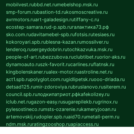
mobilvest.ru
bbd.net.ru
mebelshop.msk.ru
smp-forum.ru
bastion-td.ru
kosmoscreative.ru
avrmotors.ru
art-galadesign.ru
tiffany-c.ru
ecostep-samara.ru
d-p.spb.ru
галактика73.рф
sko.com.ru
davitamebel-spb.ru
fotsis.ru
tesiaes.ru
kokoroyari.spb.ru
blesna-kazan.ru
mossilver.ru
lenderoq.ru
sergeydobrin.ru
tochkazvuka.msk.ru
people-of-art.ru
bezzubova.ru
clubtibet.ru
orior-aks.ru
dynamoauto.ru
szk-favorit.ru
carlines.ru
flatnsk.ru
kingbolenskaner.ru
alex-motor.ru
astroline.net.ru
act1.spb.ru
polyglot.com.ru
gidlipetsk.ru
ooo-driada.ru
detsad125.ru
mir-zdoroviya.ru
bruslanovo.ru
siterem.ru
council.spb.ru
лодкипатриот.рф
kafekolizey.ru
iclub.net.ru
gazon-easy.ru
sugarepilekb.ru
grinox.ru
pylesostineco.ru
msts-ozarenie.ru
kameryjooan.ru
artemovskij.ru
dopler.spb.ru
aid70.ru
metall-perm.ru
ndm.msk.ru
ratingzooshop.ru
apiaccess.ru
globalautotrade.info
bezverhovskoe.ru
drsschool.ru