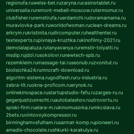
regionufa.ru
weiss-bet.ru
zaryna.ru
casinotablet.ru
universalia.ru
remont-mebeli-moscow.ru
termomur.ru
clubfisher.ru
remstirufa.ru
erdamchi.ru
doramamama.ru
muraviovka-park.ru
worldofwoman.ru
clean-dreams.ru
arkrym.ru
kristinita.ru
dircomputer.ru
healthenter.ru
textexperts.ru
pivnaya-kruzhka.ru
kinofilmy-2021.ru
demolalapaluza.ru
tanyavanya.ru
remstir-tolyatti.ru
msdip.ru
jdol.ru
sokolovr.ru
newtech-spb.ru
rezemkleim.ru
massage-tai.ru
seonub.ru
zvonitut.ru
biolisichka24.ru
mncraft-download.ru
algoritm-sistema.ru
godflesh.ru
ru-industria.ru
zebra-tlt.ru
okna-proficom.ru
erynok.ru
onlinekinospace.ru
startupstudio-fefu.ru
zarges-ru.ru
gegenjustizunrecht.ru
autobalashov.ru
utrovortu.ru
spiski-firm.ru
elara-m.ru
kinomusorka.ru
mkcslava.ru
2bets.ru
vintovoykompressor.ru
birminghamvsfulham.ru
sarmat-komp.ru
pioneeri.ru
amadis-chocolate.ru
shkurki-karakulya.ru