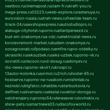
veetbox.ru
cinemapost.ru
ciam-fr.ru
kraft-you.ru
mega-press.ru
03223.ru
web-explore.ru
rastenuya.ru
eurovision-russia.ru
strah-news.ru
freeride-team.ru
itrack-24.ru
sexshopexpress.ru
autostudiopro.ru
alabuga-cityhotel.ru
pornv.ru
atlantpereezd.ru
bud-em-znakomye.ru
a-cdc.ru
elektrostal-news.ru
korolevremont-market.ru
budem-znakomye.ru
oooagrosnab.ru
fpodaso.ru
emfire.ru
pro-otdelky.ru
ukrasotki.ru
seksuzbek.ru
seks-uzbek.ru
porno-vk.ru
sovratili.ru
olecoon.ru
vd-dosug.ru
adonyev.ru
rbc-news.ru
porno-skvirt.ru
krospr.ru
13autor-kolonka.ru
sormol.ru
2rich.ru
hostel-65.ru
hostserve.ru
porno-na-russkom.ru
mishinlab.ru
neznobi.ru
bigfatcc.ru
habble.ru
starbucksvia.ru
delfinet.ru
silvernano.ru
elestal.ru
vektor-doroga.ru
velotrenajery.ru
pronso54.ru
lenasever.ru
lovinskix.ru
show-pets.ru
smartnews03.ru
discofoxworld.ru