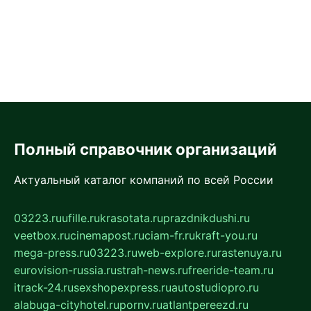
Полный справочник организаций
Актуальный каталог компаний по всей России
03223.ru
ufille.ru
krasotata.ru
prazdnikdushi.ru
veetbox.ru
cinemapost.ru
ciam-fr.ru
kraft-you.ru
mega-press.ru
03223.ru
web-explore.ru
rastenuya.ru
eurovision-russia.ru
strah-news.ru
freeride-team.ru
itrack-24.ru
sexshopexpress.ru
autostudiopro.ru
alabuga-cityhotel.ru
pornv.ru
atlantpereezd.ru