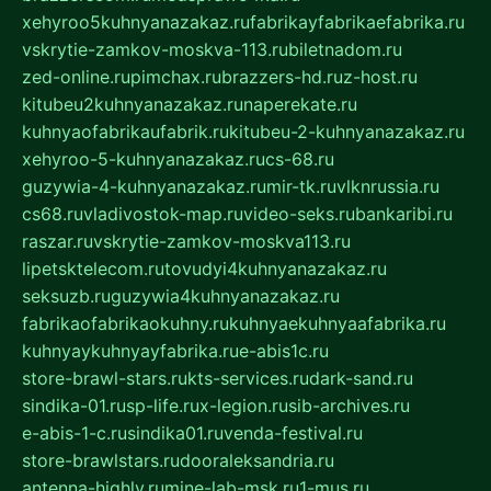
xehyroo5kuhnyanazakaz.ru
fabrikayfabrikaefabrika.ru
vskrytie-zamkov-moskva-113.ru
biletnadom.ru
zed-online.ru
pimchax.ru
brazzers-hd.ru
z-host.ru
kitubeu2kuhnyanazakaz.ru
naperekate.ru
kuhnyaofabrikaufabrik.ru
kitubeu-2-kuhnyanazakaz.ru
xehyroo-5-kuhnyanazakaz.ru
cs-68.ru
guzywia-4-kuhnyanazakaz.ru
mir-tk.ru
vlknrussia.ru
cs68.ru
vladivostok-map.ru
video-seks.ru
bankaribi.ru
raszar.ru
vskrytie-zamkov-moskva113.ru
lipetsktelecom.ru
tovudyi4kuhnyanazakaz.ru
seksuzb.ru
guzywia4kuhnyanazakaz.ru
fabrikaofabrikaokuhny.ru
kuhnyaekuhnyaafabrika.ru
kuhnyaykuhnyayfabrika.ru
e-abis1c.ru
store-brawl-stars.ru
kts-services.ru
dark-sand.ru
sindika-01.ru
sp-life.ru
x-legion.ru
sib-archives.ru
e-abis-1-c.ru
sindika01.ru
venda-festival.ru
store-brawlstars.ru
dooraleksandria.ru
antenna-highly.ru
mine-lab-msk.ru
1-mus.ru