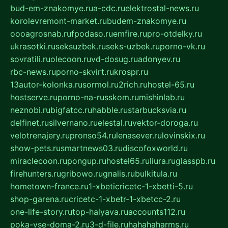
bud-em-znakomye.ru
a-cdc.ru
elektrostal-news.ru
korolevremont-market.ru
budem-znakomye.ru
oooagrosnab.ru
fpodaso.ru
emfire.ru
pro-otdelky.ru
ukrasotki.ru
seksuzbek.ru
seks-uzbek.ru
porno-vk.ru
sovratili.ru
olecoon.ru
vd-dosug.ru
adonyev.ru
rbc-news.ru
porno-skvirt.ru
krospr.ru
13autor-kolonka.ru
sormol.ru
2rich.ru
hostel-65.ru
hostserve.ru
porno-na-russkom.ru
mishinlab.ru
neznobi.ru
bigfatcc.ru
habble.ru
starbucksvia.ru
delfinet.ru
silvernano.ru
elestal.ru
vektor-doroga.ru
velotrenajery.ru
pronso54.ru
lenasever.ru
lovinskix.ru
show-pets.ru
smartnews03.ru
discofoxworld.ru
miraclecoon.ru
pongup.ru
hostel65.ru
liura.ru
glasspb.ru
firehunters.ru
gribowo.ru
gnalis.ru
bulkitula.ru
hometown-france.ru
1-xbeticricetc-1-xbetti-5.ru
shop-garena.ru
cricetc-1-xbetr-1-xbetcc-2.ru
one-life-story.ru
top-halyava.ru
accounts112.ru
poka-vse-doma-2.ru
3-d-file.ru
hahahaharms.ru