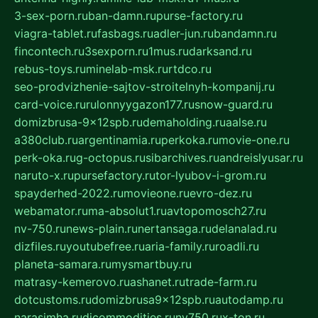
3-sex-porn.ru
ban-damn.ru
purse-factory.ru
viagra-tablet.ru
fasbags.ru
adler-jun.ru
bandamn.ru
fincontech.ru
3sexporn.ru
1mus.ru
darksand.ru
rebus-toys.ru
minelab-msk.ru
rtdco.ru
seo-prodvizhenie-sajtov-stroitelnyh-kompanij.ru
card-voice.ru
rulonnyygazon177.ru
snow-guard.ru
domizbrusa-9x12spb.ru
demaholding.ru
aalse.ru
a380club.ru
argentinamia.ru
perkoka.ru
movie-one.ru
perk-oka.ru
g-octopus.ru
sibarchives.ru
andreislyusar.ru
naruto-x.ru
pursefactory.ru
tor-lyubov-i-grom.ru
spayderhed-2022.ru
movieone.ru
evro-dez.ru
webamator.ru
ma-absolut1.ru
avtopomosch27.ru
nv-750.ru
news-plain.ru
nertansaga.ru
delanalad.ru
dizfiles.ru
youtubefree.ru
aria-family.ru
roadli.ru
planeta-samara.ru
mysmartbuy.ru
matrasy-kemerovo.ru
ashanet.ru
trade-farm.ru
dotcustoms.ru
domizbrusa9x12spb.ru
autodamp.ru
narasimha.ru
djcommodities.ru
nv750.ru
x-ton.ru