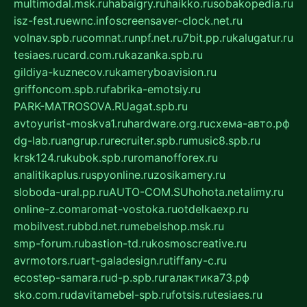
multimodal.msk.ru
habaigry.ru
haikko.ru
sobakopedia.ru
isz-fest.ru
ewnc.info
screensaver-clock.net.ru
volnav.spb.ru
comnat.ru
npf.net.ru
7bit.pp.ru
kalugatur.ru
tesiaes.ru
card.com.ru
kazanka.spb.ru
gildiya-kuznecov.ru
kameryboavision.ru
griffoncom.spb.ru
fabrika-emotsiy.ru
PARK-MATROSOVA.RU
agat.spb.ru
avtoyurist-moskva1.ru
hardware.org.ru
схема-авто.рф
dg-lab.ru
angrup.ru
recruiter.spb.ru
music8.spb.ru
krsk124.ru
kubok.spb.ru
romanofforex.ru
analitikaplus.ru
spyonline.ru
zosikamery.ru
sloboda-ural.pp.ru
AUTO-COM.SU
hohota.net
alimy.ru
online-z.com
aromat-vostoka.ru
otdelkaexp.ru
mobilvest.ru
bbd.net.ru
mebelshop.msk.ru
smp-forum.ru
bastion-td.ru
kosmoscreative.ru
avrmotors.ru
art-galadesign.ru
tiffany-c.ru
ecostep-samara.ru
d-p.spb.ru
галактика73.рф
sko.com.ru
davitamebel-spb.ru
fotsis.ru
tesiaes.ru