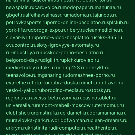
newsplain.ru
cardvoice.ru
modopaper.ru
manunae.ru
gbget.ru
alfeihavsalnassr.ru
madoma.ru
tajuncos.ru
petrovkasports.ru
porno-online-besplatno.ru
splclub.ru
york-life.ru
doroga-expo.ru
ribery.ru
cleanmedicine.ru
slovar-ivrit.ru
porno-video-besplatno.ru
seks-365.ru
ovucontrol.ru
sloty-igrovyye-avtomaty.ru
ru-industriya.ru
russkoe-porno-besplatno.ru
belgorod-day.ru
digilith.ru
pichkurovlab.ru
medic-today.ru
taksu.ru
comp123.ru
don-ykt.ru
teensvoice.ru
imgsharing.ru
domashnee-porno.ru
eva-elfie.ru
foto-tur.ru
biz-doska.ru
metropoltravel.ru
veslo-i-yakor.ru
borodino-media.ru
rostotsky.ru
regionufa.ru
weiss-bet.ru
zaryna.ru
casinotablet.ru
universalia.ru
remont-mebeli-moscow.ru
termomur.ru
clubfisher.ru
remstirufa.ru
erdamchi.ru
doramamama.ru
muraviovka-park.ru
worldofwoman.ru
clean-dreams.ru
arkrym.ru
kristinita.ru
dircomputer.ru
healthenter.ru