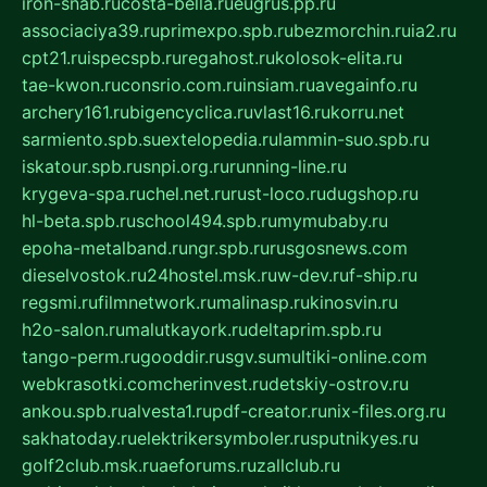
iron-snab.ru
costa-bella.ru
eugrus.pp.ru
associaciya39.ru
primexpo.spb.ru
bezmorchin.ru
ia2.ru
cpt21.ru
ispecspb.ru
regahost.ru
kolosok-elita.ru
tae-kwon.ru
consrio.com.ru
insiam.ru
avegainfo.ru
archery161.ru
bigencyclica.ru
vlast16.ru
korru.net
sarmiento.spb.su
extelopedia.ru
lammin-suo.spb.ru
iskatour.spb.ru
snpi.org.ru
running-line.ru
krygeva-spa.ru
chel.net.ru
rust-loco.ru
dugshop.ru
hl-beta.spb.ru
school494.spb.ru
mymubaby.ru
epoha-metalband.ru
ngr.spb.ru
rusgosnews.com
dieselvostok.ru
24hostel.msk.ru
w-dev.ru
f-ship.ru
regsmi.ru
filmnetwork.ru
malinasp.ru
kinosvin.ru
h2o-salon.ru
malutkayork.ru
deltaprim.spb.ru
tango-perm.ru
gooddir.ru
sgv.su
multiki-online.com
webkrasotki.com
cherinvest.ru
detskiy-ostrov.ru
ankou.spb.ru
alvesta1.ru
pdf-creator.ru
nix-files.org.ru
sakhatoday.ru
elektrikersymboler.ru
sputnikyes.ru
golf2club.msk.ru
aeforums.ru
zallclub.ru