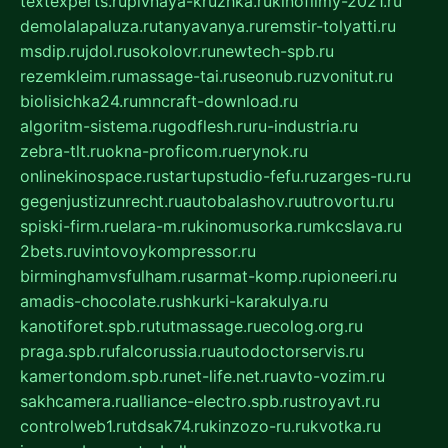
textexperts.ru
pivnaya-kruzhka.ru
kinofilmy-2021.ru
demolalapaluza.ru
tanyavanya.ru
remstir-tolyatti.ru
msdip.ru
jdol.ru
sokolovr.ru
newtech-spb.ru
rezemkleim.ru
massage-tai.ru
seonub.ru
zvonitut.ru
biolisichka24.ru
mncraft-download.ru
algoritm-sistema.ru
godflesh.ru
ru-industria.ru
zebra-tlt.ru
okna-proficom.ru
erynok.ru
onlinekinospace.ru
startupstudio-fefu.ru
zarges-ru.ru
gegenjustizunrecht.ru
autobalashov.ru
utrovortu.ru
spiski-firm.ru
elara-m.ru
kinomusorka.ru
mkcslava.ru
2bets.ru
vintovoykompressor.ru
birminghamvsfulham.ru
sarmat-komp.ru
pioneeri.ru
amadis-chocolate.ru
shkurki-karakulya.ru
kanotiforet.spb.ru
tutmassage.ru
ecolog.org.ru
praga.spb.ru
falcorussia.ru
autodoctorservis.ru
kamertondom.spb.ru
net-life.net.ru
avto-vozim.ru
sakhcamera.ru
alliance-electro.spb.ru
stroyavt.ru
controlweb1.ru
tdsak74.ru
kinzozo-ru.ru
kvotka.ru