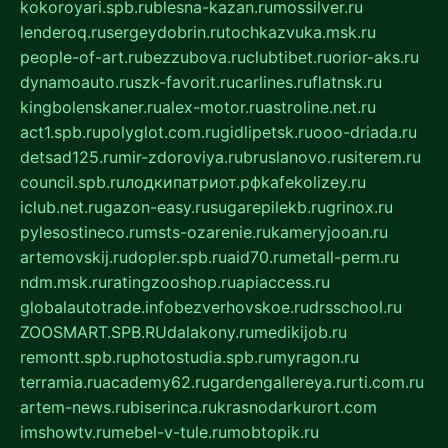
kokoroyari.spb.ru
blesna-kazan.ru
mossilver.ru
lenderoq.ru
sergeydobrin.ru
tochkazvuka.msk.ru
people-of-art.ru
bezzubova.ru
clubtibet.ru
orior-aks.ru
dynamoauto.ru
szk-favorit.ru
carlines.ru
flatnsk.ru
kingbolenskaner.ru
alex-motor.ru
astroline.net.ru
act1.spb.ru
polyglot.com.ru
gidlipetsk.ru
ooo-driada.ru
detsad125.ru
mir-zdoroviya.ru
bruslanovo.ru
siterem.ru
council.spb.ru
лодкипатриот.рф
kafekolizey.ru
iclub.net.ru
gazon-easy.ru
sugarepilekb.ru
grinox.ru
pylesostineco.ru
msts-ozarenie.ru
kameryjooan.ru
artemovskij.ru
dopler.spb.ru
aid70.ru
metall-perm.ru
ndm.msk.ru
ratingzooshop.ru
apiaccess.ru
globalautotrade.info
bezverhovskoe.ru
drsschool.ru
ZOOSMART.SPB.RU
dalakony.ru
medikijob.ru
remontt.spb.ru
photostudia.spb.ru
myragon.ru
terramia.ru
academy62.ru
gardengallereya.ru
rti.com.ru
artem-news.ru
biserinca.ru
krasnodarkurort.com
imshowtv.ru
mebel-v-tule.ru
mobtopik.ru