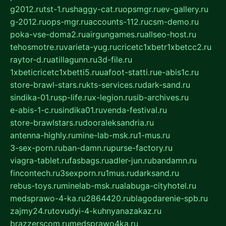
g2012.ru
tst-1.ru
shaggy-cat.ru
opsmgr.ru
ev-gallery.ru
g-2012.ru
ops-mgr.ru
accounts-112.ru
csm-demo.ru
poka-vse-doma2.ru
airgungames.ru
allseo-host.ru
tehosmotre.ru
varieta-yug.ru
cricetc1xbetr1xbetcc2.ru
raytor-d.ru
atillagunn.ru
3d-file.ru
1xbeticricetc1xbetti5.ru
uafoot-statti.ru
e-abis1c.ru
store-brawl-stars.ru
kts-services.ru
dark-sand.ru
sindika-01.ru
sp-life.ru
x-legion.ru
sib-archives.ru
e-abis-1-c.ru
sindika01.ru
venda-festival.ru
store-brawlstars.ru
dooraleksandria.ru
antenna-highly.ru
mine-lab-msk.ru
1-mus.ru
3-sex-porn.ru
ban-damn.ru
purse-factory.ru
viagra-tablet.ru
fasbags.ru
adler-jun.ru
bandamn.ru
fincontech.ru
3sexporn.ru
1mus.ru
darksand.ru
rebus-toys.ru
minelab-msk.ru
alabuga-cityhotel.ru
medsprawo-4-ka.ru
2864420.ru
blagodarenie-spb.ru
zajmy24.ru
tovudyi-4-kuhnyanazakaz.ru
brazzerscom.ru
medsprawo4ka.ru