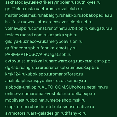
sakhatoday.ru
elektrikersymboler.ru
sputnikyes.ru
golf2club.msk.ru
aeforums.ru
zallclub.ru
multimodal.msk.ru
habaigry.ru
haikko.ru
sobakopedia.ru
isz-fest.ru
ewnc.info
screensaver-clock.net.ru
volnav.spb.ru
comnat.ru
npf.net.ru
7bit.pp.ru
kalugatur.ru
tesiaes.ru
card.com.ru
kazanka.spb.ru
gildiya-kuznecov.ru
kameryboavision.ru
griffoncom.spb.ru
fabrika-emotsiy.ru
PARK-MATROSOVA.RU
agat.spb.ru
avtoyurist-moskva1.ru
hardware.org.ru
схема-авто.рф
dg-lab.ru
angrup.ru
recruiter.spb.ru
music8.spb.ru
krsk124.ru
kubok.spb.ru
romanofforex.ru
analitikaplus.ru
spyonline.ru
zosikamery.ru
sloboda-ural.pp.ru
AUTO-COM.SU
hohota.net
alimy.ru
online-z.com
aromat-vostoka.ru
otdelkaexp.ru
mobilvest.ru
bbd.net.ru
mebelshop.msk.ru
smp-forum.ru
bastion-td.ru
kosmoscreative.ru
avrmotors.ru
art-galadesign.ru
tiffany-c.ru