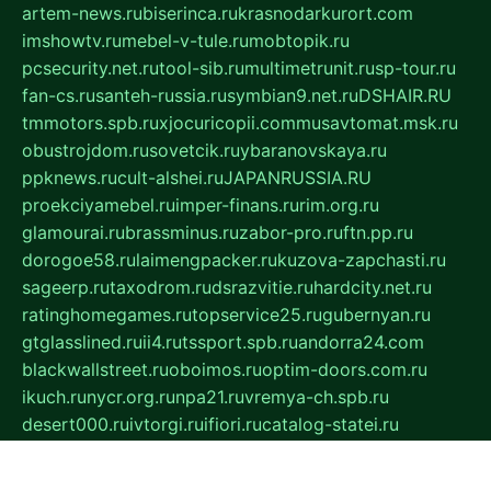
artem-news.ru
biserinca.ru
krasnodarkurort.com
imshowtv.ru
mebel-v-tule.ru
mobtopik.ru
pcsecurity.net.ru
tool-sib.ru
multimetrunit.ru
sp-tour.ru
fan-cs.ru
santeh-russia.ru
symbian9.net.ru
DSHAIR.RU
tmmotors.spb.ru
xjocuricopii.com
musavtomat.msk.ru
obustrojdom.ru
sovetcik.ru
ybaranovskaya.ru
ppknews.ru
cult-alshei.ru
JAPANRUSSIA.RU
proekciyamebel.ru
imper-finans.ru
rim.org.ru
glamourai.ru
brassminus.ru
zabor-pro.ru
ftn.pp.ru
dorogoe58.ru
laimengpacker.ru
kuzova-zapchasti.ru
sageerp.ru
taxodrom.ru
dsrazvitie.ru
hardcity.net.ru
ratinghomegames.ru
topservice25.ru
gubernyan.ru
gtglasslined.ru
ii4.ru
tssport.spb.ru
andorra24.com
blackwallstreet.ru
oboimos.ru
optim-doors.com.ru
ikuch.ru
nycr.org.ru
npa21.ru
vremya-ch.spb.ru
desert000.ru
ivtorgi.ru
ifiori.ru
catalog-statei.ru
dcv.org.ru
spetsmaster174.ru
ipkameryhiseeu.ru
dum26.ru
ruspol.spb.ru
fr-opendp.ru
kam-solnyshko.ru