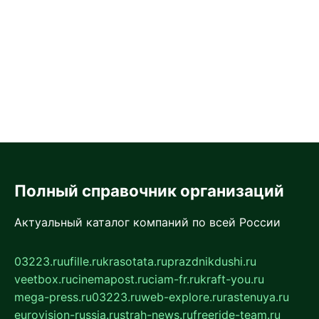
Полный справочник организаций
Актуальный каталог компаний по всей России
03223.ru
ufille.ru
krasotata.ru
prazdnikdushi.ru
veetbox.ru
cinemapost.ru
ciam-fr.ru
kraft-you.ru
mega-press.ru
03223.ru
web-explore.ru
rastenuya.ru
eurovision-russia.ru
strah-news.ru
freeride-team.ru