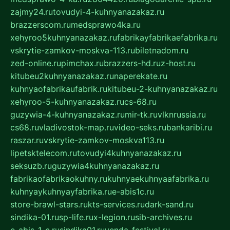
zajmy24.ru
tovudyi-4-kuhnyanazakaz.ru
brazzerscom.ru
medsprawo4ka.ru
xehyroo5kuhnyanazakaz.ru
fabrikayfabrikaefabrika.ru
vskrytie-zamkov-moskva-113.ru
biletnadom.ru
zed-online.ru
pimchax.ru
brazzers-hd.ru
z-host.ru
kitubeu2kuhnyanazakaz.ru
naperekate.ru
kuhnyaofabrikaufabrik.ru
kitubeu-2-kuhnyanazakaz.ru
xehyroo-5-kuhnyanazakaz.ru
cs-68.ru
guzywia-4-kuhnyanazakaz.ru
mir-tk.ru
vlknrussia.ru
cs68.ru
vladivostok-map.ru
video-seks.ru
bankaribi.ru
raszar.ru
vskrytie-zamkov-moskva113.ru
lipetsktelecom.ru
tovudyi4kuhnyanazakaz.ru
seksuzb.ru
guzywia4kuhnyanazakaz.ru
fabrikaofabrikaokuhny.ru
kuhnyaekuhnyaafabrika.ru
kuhnyaykuhnyayfabrika.ru
e-abis1c.ru
store-brawl-stars.ru
kts-services.ru
dark-sand.ru
sindika-01.ru
sp-life.ru
x-legion.ru
sib-archives.ru