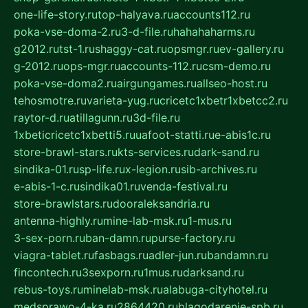
one-life-story.ru
top-halyava.ru
accounts112.ru
poka-vse-doma-2.ru
3-d-file.ru
hahahaharms.ru
g2012.ru
tst-1.ru
shaggy-cat.ru
opsmgr.ru
ev-gallery.ru
g-2012.ru
ops-mgr.ru
accounts-112.ru
csm-demo.ru
poka-vse-doma2.ru
airgungames.ru
allseo-host.ru
tehosmotre.ru
varieta-yug.ru
cricetc1xbetr1xbetcc2.ru
raytor-d.ru
atillagunn.ru
3d-file.ru
1xbeticricetc1xbetti5.ru
uafoot-statti.ru
e-abis1c.ru
store-brawl-stars.ru
kts-services.ru
dark-sand.ru
sindika-01.ru
sp-life.ru
x-legion.ru
sib-archives.ru
e-abis-1-c.ru
sindika01.ru
venda-festival.ru
store-brawlstars.ru
dooraleksandria.ru
antenna-highly.ru
mine-lab-msk.ru
1-mus.ru
3-sex-porn.ru
ban-damn.ru
purse-factory.ru
viagra-tablet.ru
fasbags.ru
adler-jun.ru
bandamn.ru
fincontech.ru
3sexporn.ru
1mus.ru
darksand.ru
rebus-toys.ru
minelab-msk.ru
alabuga-cityhotel.ru
medsprawo-4-ka.ru
2864420.ru
blagodarenie-spb.ru