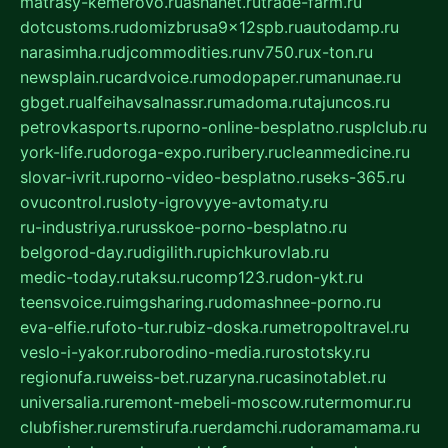
matrasy-kemerovo.ru
ashanet.ru
trade-farm.ru
dotcustoms.ru
domizbrusa9x12spb.ru
autodamp.ru
narasimha.ru
djcommodities.ru
nv750.ru
x-ton.ru
newsplain.ru
cardvoice.ru
modopaper.ru
manunae.ru
gbget.ru
alfeihavsalnassr.ru
madoma.ru
tajuncos.ru
petrovkasports.ru
porno-online-besplatno.ru
splclub.ru
york-life.ru
doroga-expo.ru
ribery.ru
cleanmedicine.ru
slovar-ivrit.ru
porno-video-besplatno.ru
seks-365.ru
ovucontrol.ru
sloty-igrovyye-avtomaty.ru
ru-industriya.ru
russkoe-porno-besplatno.ru
belgorod-day.ru
digilith.ru
pichkurovlab.ru
medic-today.ru
taksu.ru
comp123.ru
don-ykt.ru
teensvoice.ru
imgsharing.ru
domashnee-porno.ru
eva-elfie.ru
foto-tur.ru
biz-doska.ru
metropoltravel.ru
veslo-i-yakor.ru
borodino-media.ru
rostotsky.ru
regionufa.ru
weiss-bet.ru
zaryna.ru
casinotablet.ru
universalia.ru
remont-mebeli-moscow.ru
termomur.ru
clubfisher.ru
remstirufa.ru
erdamchi.ru
doramamama.ru