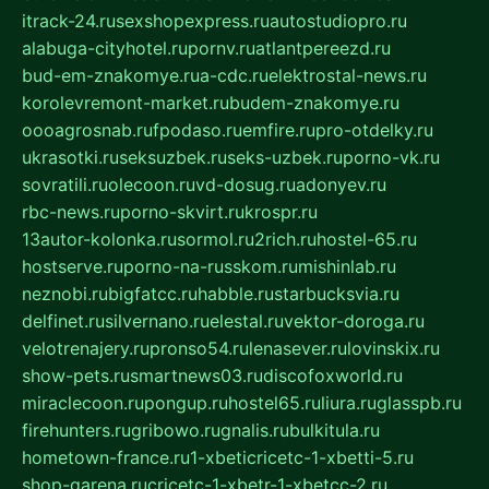
itrack-24.ru
sexshopexpress.ru
autostudiopro.ru
alabuga-cityhotel.ru
pornv.ru
atlantpereezd.ru
bud-em-znakomye.ru
a-cdc.ru
elektrostal-news.ru
korolevremont-market.ru
budem-znakomye.ru
oooagrosnab.ru
fpodaso.ru
emfire.ru
pro-otdelky.ru
ukrasotki.ru
seksuzbek.ru
seks-uzbek.ru
porno-vk.ru
sovratili.ru
olecoon.ru
vd-dosug.ru
adonyev.ru
rbc-news.ru
porno-skvirt.ru
krospr.ru
13autor-kolonka.ru
sormol.ru
2rich.ru
hostel-65.ru
hostserve.ru
porno-na-russkom.ru
mishinlab.ru
neznobi.ru
bigfatcc.ru
habble.ru
starbucksvia.ru
delfinet.ru
silvernano.ru
elestal.ru
vektor-doroga.ru
velotrenajery.ru
pronso54.ru
lenasever.ru
lovinskix.ru
show-pets.ru
smartnews03.ru
discofoxworld.ru
miraclecoon.ru
pongup.ru
hostel65.ru
liura.ru
glasspb.ru
firehunters.ru
gribowo.ru
gnalis.ru
bulkitula.ru
hometown-france.ru
1-xbeticricetc-1-xbetti-5.ru
shop-garena.ru
cricetc-1-xbetr-1-xbetcc-2.ru