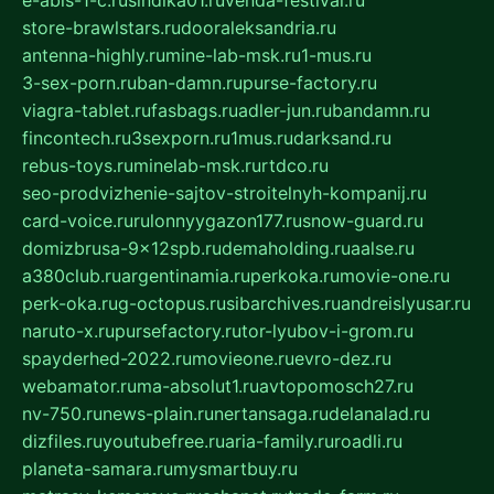
e-abis-1-c.ru
sindika01.ru
venda-festival.ru
store-brawlstars.ru
dooraleksandria.ru
antenna-highly.ru
mine-lab-msk.ru
1-mus.ru
3-sex-porn.ru
ban-damn.ru
purse-factory.ru
viagra-tablet.ru
fasbags.ru
adler-jun.ru
bandamn.ru
fincontech.ru
3sexporn.ru
1mus.ru
darksand.ru
rebus-toys.ru
minelab-msk.ru
rtdco.ru
seo-prodvizhenie-sajtov-stroitelnyh-kompanij.ru
card-voice.ru
rulonnyygazon177.ru
snow-guard.ru
domizbrusa-9x12spb.ru
demaholding.ru
aalse.ru
a380club.ru
argentinamia.ru
perkoka.ru
movie-one.ru
perk-oka.ru
g-octopus.ru
sibarchives.ru
andreislyusar.ru
naruto-x.ru
pursefactory.ru
tor-lyubov-i-grom.ru
spayderhed-2022.ru
movieone.ru
evro-dez.ru
webamator.ru
ma-absolut1.ru
avtopomosch27.ru
nv-750.ru
news-plain.ru
nertansaga.ru
delanalad.ru
dizfiles.ru
youtubefree.ru
aria-family.ru
roadli.ru
planeta-samara.ru
mysmartbuy.ru