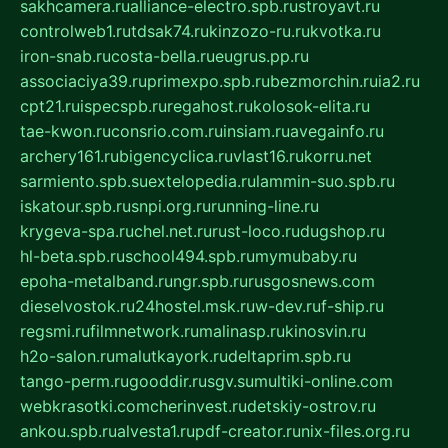
sakhcamera.ru
alliance-electro.spb.ru
stroyavt.ru
controlweb1.ru
tdsak74.ru
kinzozo-ru.ru
kvotka.ru
iron-snab.ru
costa-bella.ru
eugrus.pp.ru
associaciya39.ru
primexpo.spb.ru
bezmorchin.ru
ia2.ru
cpt21.ru
ispecspb.ru
regahost.ru
kolosok-elita.ru
tae-kwon.ru
consrio.com.ru
insiam.ru
avegainfo.ru
archery161.ru
bigencyclica.ru
vlast16.ru
korru.net
sarmiento.spb.su
extelopedia.ru
lammin-suo.spb.ru
iskatour.spb.ru
snpi.org.ru
running-line.ru
krygeva-spa.ru
chel.net.ru
rust-loco.ru
dugshop.ru
hl-beta.spb.ru
school494.spb.ru
mymubaby.ru
epoha-metalband.ru
ngr.spb.ru
rusgosnews.com
dieselvostok.ru
24hostel.msk.ru
w-dev.ru
f-ship.ru
regsmi.ru
filmnetwork.ru
malinasp.ru
kinosvin.ru
h2o-salon.ru
malutkayork.ru
deltaprim.spb.ru
tango-perm.ru
gooddir.ru
sgv.su
multiki-online.com
webkrasotki.com
cherinvest.ru
detskiy-ostrov.ru
ankou.spb.ru
alvesta1.ru
pdf-creator.ru
nix-files.org.ru