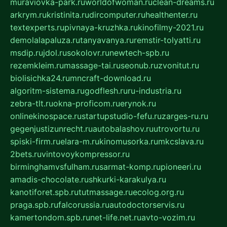
muraviovka-park.ru
worldofwoman.ru
clean-dreams.ru
arkrym.ru
kristinita.ru
dircomputer.ru
healthenter.ru
textexperts.ru
pivnaya-kruzhka.ru
kinofilmy-2021.ru
demolalapaluza.ru
tanyavanya.ru
remstir-tolyatti.ru
msdip.ru
jdol.ru
sokolovr.ru
newtech-spb.ru
rezemkleim.ru
massage-tai.ru
seonub.ru
zvonitut.ru
biolisichka24.ru
mncraft-download.ru
algoritm-sistema.ru
godflesh.ru
ru-industria.ru
zebra-tlt.ru
okna-proficom.ru
erynok.ru
onlinekinospace.ru
startupstudio-fefu.ru
zarges-ru.ru
gegenjustizunrecht.ru
autobalashov.ru
utrovortu.ru
spiski-firm.ru
elara-m.ru
kinomusorka.ru
mkcslava.ru
2bets.ru
vintovoykompressor.ru
birminghamvsfulham.ru
sarmat-komp.ru
pioneeri.ru
amadis-chocolate.ru
shkurki-karakulya.ru
kanotiforet.spb.ru
tutmassage.ru
ecolog.org.ru
praga.spb.ru
falcorussia.ru
autodoctorservis.ru
kamertondom.spb.ru
net-life.net.ru
avto-vozim.ru