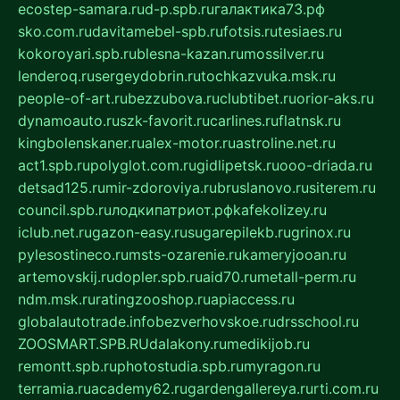
ecostep-samara.ru
d-p.spb.ru
галактика73.рф
sko.com.ru
davitamebel-spb.ru
fotsis.ru
tesiaes.ru
kokoroyari.spb.ru
blesna-kazan.ru
mossilver.ru
lenderoq.ru
sergeydobrin.ru
tochkazvuka.msk.ru
people-of-art.ru
bezzubova.ru
clubtibet.ru
orior-aks.ru
dynamoauto.ru
szk-favorit.ru
carlines.ru
flatnsk.ru
kingbolenskaner.ru
alex-motor.ru
astroline.net.ru
act1.spb.ru
polyglot.com.ru
gidlipetsk.ru
ooo-driada.ru
detsad125.ru
mir-zdoroviya.ru
bruslanovo.ru
siterem.ru
council.spb.ru
лодкипатриот.рф
kafekolizey.ru
iclub.net.ru
gazon-easy.ru
sugarepilekb.ru
grinox.ru
pylesostineco.ru
msts-ozarenie.ru
kameryjooan.ru
artemovskij.ru
dopler.spb.ru
aid70.ru
metall-perm.ru
ndm.msk.ru
ratingzooshop.ru
apiaccess.ru
globalautotrade.info
bezverhovskoe.ru
drsschool.ru
ZOOSMART.SPB.RU
dalakony.ru
medikijob.ru
remontt.spb.ru
photostudia.spb.ru
myragon.ru
terramia.ru
academy62.ru
gardengallereya.ru
rti.com.ru