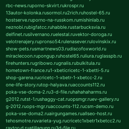
rbc-news.ru
porno-skvirt.ru
krospr.ru
13autor-kolonka.ru
sormol.ru
2rich.ru
hostel-65.ru
hostserve.ru
porno-na-russkom.ru
mishinlab.ru
neznobi.ru
bigfatcc.ru
habble.ru
starbucksvia.ru
delfinet.ru
silvernano.ru
elestal.ru
vektor-doroga.ru
velotrenajery.ru
pronso54.ru
lenasever.ru
lovinskix.ru
show-pets.ru
smartnews03.ru
discofoxworld.ru
miraclecoon.ru
pongup.ru
hostel65.ru
liura.ru
glasspb.ru
firehunters.ru
gribowo.ru
gnalis.ru
bulkitula.ru
hometown-france.ru
1-xbeticricetc-1-xbetti-5.ru
shop-garena.ru
cricetc-1-xbetr-1-xbetcc-2.ru
one-life-story.ru
top-halyava.ru
accounts112.ru
poka-vse-doma-2.ru
3-d-file.ru
hahahaharms.ru
g2012.ru
tst-1.ru
shaggy-cat.ru
opsmgr.ru
ev-gallery.ru
g-2012.ru
ops-mgr.ru
accounts-112.ru
csm-demo.ru
poka-vse-doma2.ru
airgungames.ru
allseo-host.ru
tehosmotre.ru
varieta-yug.ru
cricetc1xbetr1xbetcc2.ru
raytor-d.ru
atillagunn.ru
3d-file.ru