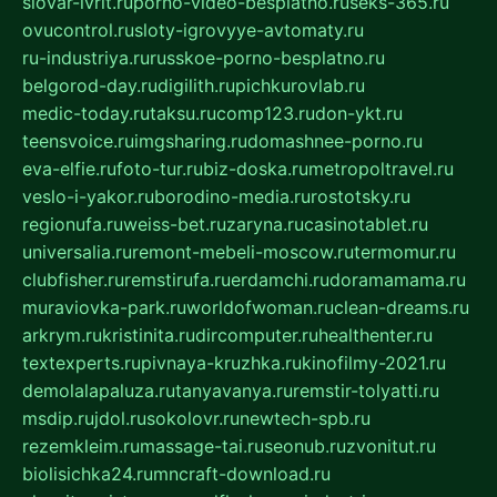
slovar-ivrit.ru
porno-video-besplatno.ru
seks-365.ru
ovucontrol.ru
sloty-igrovyye-avtomaty.ru
ru-industriya.ru
russkoe-porno-besplatno.ru
belgorod-day.ru
digilith.ru
pichkurovlab.ru
medic-today.ru
taksu.ru
comp123.ru
don-ykt.ru
teensvoice.ru
imgsharing.ru
domashnee-porno.ru
eva-elfie.ru
foto-tur.ru
biz-doska.ru
metropoltravel.ru
veslo-i-yakor.ru
borodino-media.ru
rostotsky.ru
regionufa.ru
weiss-bet.ru
zaryna.ru
casinotablet.ru
universalia.ru
remont-mebeli-moscow.ru
termomur.ru
clubfisher.ru
remstirufa.ru
erdamchi.ru
doramamama.ru
muraviovka-park.ru
worldofwoman.ru
clean-dreams.ru
arkrym.ru
kristinita.ru
dircomputer.ru
healthenter.ru
textexperts.ru
pivnaya-kruzhka.ru
kinofilmy-2021.ru
demolalapaluza.ru
tanyavanya.ru
remstir-tolyatti.ru
msdip.ru
jdol.ru
sokolovr.ru
newtech-spb.ru
rezemkleim.ru
massage-tai.ru
seonub.ru
zvonitut.ru
biolisichka24.ru
mncraft-download.ru