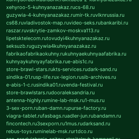
xehyroo-5-kuhnyanazakaz.ru
cs-68.ru
guzywia-4-kuhnyanazakaz.ru
mir-tk.ru
vlknrussia.ru
cs68.ru
vladivostok-map.ru
video-seks.ru
bankaribi.ru
raszar.ru
vskrytie-zamkov-moskva113.ru
lipetsktelecom.ru
tovudyi4kuhnyanazakaz.ru
seksuzb.ru
guzywia4kuhnyanazakaz.ru
fabrikaofabrikaokuhny.ru
kuhnyaekuhnyaafabrika.ru
kuhnyaykuhnyayfabrika.ru
e-abis1c.ru
store-brawl-stars.ru
kts-services.ru
dark-sand.ru
sindika-01.ru
sp-life.ru
x-legion.ru
sib-archives.ru
e-abis-1-c.ru
sindika01.ru
venda-festival.ru
store-brawlstars.ru
dooraleksandria.ru
antenna-highly.ru
mine-lab-msk.ru
1-mus.ru
3-sex-porn.ru
ban-damn.ru
purse-factory.ru
viagra-tablet.ru
fasbags.ru
adler-jun.ru
bandamn.ru
fincontech.ru
3sexporn.ru
1mus.ru
darksand.ru
rebus-toys.ru
minelab-msk.ru
rtdco.ru
seo-prodvizhenie-sajtov-stroitelnyh-kompanij.ru