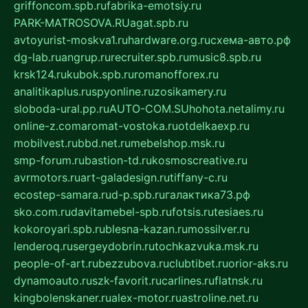
griffoncom.spb.ru
fabrika-emotsiy.ru
PARK-MATROSOVA.RU
agat.spb.ru
avtoyurist-moskva1.ru
hardware.org.ru
схема-авто.рф
dg-lab.ru
angrup.ru
recruiter.spb.ru
music8.spb.ru
krsk124.ru
kubok.spb.ru
romanofforex.ru
analitikaplus.ru
spyonline.ru
zosikamery.ru
sloboda-ural.pp.ru
AUTO-COM.SU
hohota.net
alimy.ru
online-z.com
aromat-vostoka.ru
otdelkaexp.ru
mobilvest.ru
bbd.net.ru
mebelshop.msk.ru
smp-forum.ru
bastion-td.ru
kosmoscreative.ru
avrmotors.ru
art-galadesign.ru
tiffany-c.ru
ecostep-samara.ru
d-p.spb.ru
галактика73.рф
sko.com.ru
davitamebel-spb.ru
fotsis.ru
tesiaes.ru
kokoroyari.spb.ru
blesna-kazan.ru
mossilver.ru
lenderoq.ru
sergeydobrin.ru
tochkazvuka.msk.ru
people-of-art.ru
bezzubova.ru
clubtibet.ru
orior-aks.ru
dynamoauto.ru
szk-favorit.ru
carlines.ru
flatnsk.ru
kingbolenskaner.ru
alex-motor.ru
astroline.net.ru