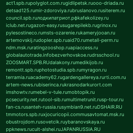
act1.spb.ru
polyglot.com.ru
gidlipetsk.ru
ooo-driada.ru
detsad125.ru
mir-zdoroviya.ru
bruslanovo.ru
siterem.ru
council.spb.ru
лодкипатриот.рф
kafekolizey.ru
iclub.net.ru
gazon-easy.ru
sugarepilekb.ru
grinox.ru
pylesostineco.ru
msts-ozarenie.ru
kameryjooan.ru
artemovskij.ru
dopler.spb.ru
aid70.ru
metall-perm.ru
ndm.msk.ru
ratingzooshop.ru
apiaccess.ru
globalautotrade.info
bezverhovskoe.ru
drsschool.ru
ZOOSMART.SPB.RU
dalakony.ru
medikijob.ru
remontt.spb.ru
photostudia.spb.ru
myragon.ru
terramia.ru
academy62.ru
gardengallereya.ru
rti.com.ru
artem-news.ru
biserinca.ru
krasnodarkurort.com
imshowtv.ru
mebel-v-tule.ru
mobtopik.ru
pcsecurity.net.ru
tool-sib.ru
multimetrunit.ru
sp-tour.ru
fan-cs.ru
santeh-russia.ru
symbian9.net.ru
DSHAIR.RU
tmmotors.spb.ru
xjocuricopii.com
musavtomat.msk.ru
obustrojdom.ru
sovetcik.ru
ybaranovskaya.ru
ppknews.ru
cult-alshei.ru
JAPANRUSSIA.RU