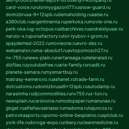
card-voice.ru
rulonnyygazon177.ru
snow-guard.ru
domizbrusa-9x12spb.ru
demaholding.ru
aalse.ru
a380club.ru
argentinamia.ru
perkoka.ru
movie-one.ru
perk-oka.ru
g-octopus.ru
sibarchives.ru
andreislyusar.ru
naruto-x.ru
pursefactory.ru
tor-lyubov-i-grom.ru
spayderhed-2022.ru
movieone.ru
evro-dez.ru
webamator.ru
ma-absolut1.ru
avtopomosch27.ru
nv-750.ru
news-plain.ru
nertansaga.ru
delanalad.ru
dizfiles.ru
youtubefree.ru
aria-family.ru
roadli.ru
planeta-samara.ru
mysmartbuy.ru
matrasy-kemerovo.ru
ashanet.ru
trade-farm.ru
dotcustoms.ru
domizbrusa9x12spb.ru
autodamp.ru
narasimha.ru
djcommodities.ru
nv750.ru
x-ton.ru
newsplain.ru
cardvoice.ru
modopaper.ru
manunae.ru
gbget.ru
alfeihavsalnassr.ru
madoma.ru
tajuncos.ru
petrovkasports.ru
porno-online-besplatno.ru
splclub.ru
york-life.ru
doroga-expo.ru
ribery.ru
cleanmedicine.ru