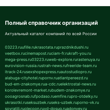
Полный справочник организаций
Актуальный каталог компаний по всей России
03223.ru
ufille.ru
krasotata.ru
prazdnikdushi.ru
veetbox.ru
cinemapost.ru
ciam-fr.ru
kraft-you.ru
mega-press.ru
03223.ru
web-explore.ru
rastenuya.ru
eurovision-russia.ru
strah-news.ru
freeride-team.ru
itrack-24.ru
sexshopexpress.ru
autostudiopro.ru
alabuga-cityhotel.ru
pornv.ru
atlantpereezd.ru
bud-em-znakomye.ru
a-cdc.ru
elektrostal-news.ru
korolevremont-market.ru
budem-znakomye.ru
oooagrosnab.ru
fpodaso.ru
emfire.ru
pro-otdelky.ru
ukrasotki.ru
seksuzbek.ru
seks-uzbek.ru
porno-vk.ru
sovratili.ru
olecoon.ru
vd-dosug.ru
adonyev.ru