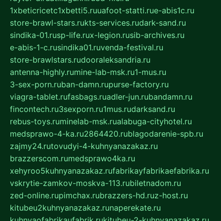
1xbeticricetc1xbetti5.ru
uafoot-statti.ru
e-abis1c.ru
store-brawl-stars.ru
kts-services.ru
dark-sand.ru
sindika-01.ru
sp-life.ru
x-legion.ru
sib-archives.ru
e-abis-1-c.ru
sindika01.ru
venda-festival.ru
store-brawlstars.ru
dooraleksandria.ru
antenna-highly.ru
mine-lab-msk.ru
1-mus.ru
3-sex-porn.ru
ban-damn.ru
purse-factory.ru
viagra-tablet.ru
fasbags.ru
adler-jun.ru
bandamn.ru
fincontech.ru
3sexporn.ru
1mus.ru
darksand.ru
rebus-toys.ru
minelab-msk.ru
alabuga-cityhotel.ru
medsprawo-4-ka.ru
2864420.ru
blagodarenie-spb.ru
zajmy24.ru
tovudyi-4-kuhnyanazakaz.ru
brazzerscom.ru
medsprawo4ka.ru
xehyroo5kuhnyanazakaz.ru
fabrikayfabrikaefabrika.ru
vskrytie-zamkov-moskva-113.ru
biletnadom.ru
zed-online.ru
pimchax.ru
brazzers-hd.ru
z-host.ru
kitubeu2kuhnyanazakaz.ru
naperekate.ru
kuhnyaofabrikaufabrik.ru
kitubeu-2-kuhnyanazakaz.ru