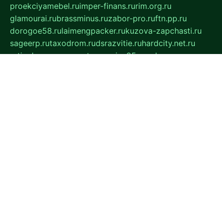
proekciyamebel.ru
imper-finans.ru
rim.org.ru
glamourai.ru
brassminus.ru
zabor-pro.ru
ftn.pp.ru
dorogoe58.ru
laimengpacker.ru
kuzova-zapchasti.ru
sageerp.ru
taxodrom.ru
dsrazvitie.ru
hardcity.net.ru
ratinghomegames.ru
topservice25.ru
gubernyan.ru
gtglasslined.ru
ii4.ru
tssport.spb.ru
andorra24.com
blackwallstreet.ru
oboimos.ru
optim-doors.com.ru
ikuch.ru
nycr.org.ru
npa21.ru
vremya-ch.spb.ru
desert000.ru
ivtorgi.ru
ifiori.ru
catalog-statei.ru
dcv.org.ru
spetsmaster174.ru
ipkameryhiseeu.ru
dum26.ru
ruspol.spb.ru
fr-opendp.ru
kam-solnyshko.ru
cheyenne-arapaho.ru
sevzapmetal.spb.ru
ted-lapidus.spb.ru
parasite-eliminator.ru
sigma-complete.ru
modernworld.ru
dama-moda.ru
eholot-group.ru
sk-nvkz.ru
DRONGOLD.RU
democratia2.ru
i-farmer.ru
mass-sport.org
jablonex.spb.ru
bookmess.ru
linkword.ru
refineua.com.ru
cs-spec.net.ru
altay-mebel.ru