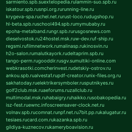
sarmiento.spb.su
extelopedia.ru
lammin-suo.spb.ru
iskatour.spb.ru
snpi.org.ru
running-line.ru
krygeva-spa.ru
chel.net.ru
rust-loco.ru
dugshop.ru
hl-beta.spb.ru
school494.spb.ru
mymubaby.ru
epoha-metalband.ru
ngr.spb.ru
rusgosnews.com
dieselvostok.ru
24hostel.msk.ru
w-dev.ru
f-ship.ru
regsmi.ru
filmnetwork.ru
malinasp.ru
kinosvin.ru
h2o-salon.ru
malutkayork.ru
deltaprim.spb.ru
tango-perm.ru
gooddir.ru
sgv.su
multiki-online.com
webkrasotki.com
cherinvest.ru
detskiy-ostrov.ru
ankou.spb.ru
alvesta1.ru
pdf-creator.ru
nix-files.org.ru
sakhatoday.ru
elektrikersymboler.ru
sputnikyes.ru
golf2club.msk.ru
aeforums.ru
zallclub.ru
multimodal.msk.ru
habaigry.ru
haikko.ru
sobakopedia.ru
isz-fest.ru
ewnc.info
screensaver-clock.net.ru
volnav.spb.ru
comnat.ru
npf.net.ru
7bit.pp.ru
kalugatur.ru
tesiaes.ru
card.com.ru
kazanka.spb.ru
gildiya-kuznecov.ru
kameryboavision.ru