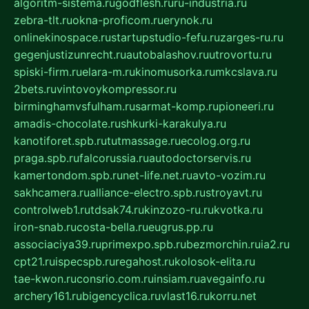
algoritm-sistema.ru
godflesh.ru
ru-industria.ru
zebra-tlt.ru
okna-proficom.ru
erynok.ru
onlinekinospace.ru
startupstudio-fefu.ru
zarges-ru.ru
gegenjustizunrecht.ru
autobalashov.ru
utrovortu.ru
spiski-firm.ru
elara-m.ru
kinomusorka.ru
mkcslava.ru
2bets.ru
vintovoykompressor.ru
birminghamvsfulham.ru
sarmat-komp.ru
pioneeri.ru
amadis-chocolate.ru
shkurki-karakulya.ru
kanotiforet.spb.ru
tutmassage.ru
ecolog.org.ru
praga.spb.ru
falcorussia.ru
autodoctorservis.ru
kamertondom.spb.ru
net-life.net.ru
avto-vozim.ru
sakhcamera.ru
alliance-electro.spb.ru
stroyavt.ru
controlweb1.ru
tdsak74.ru
kinzozo-ru.ru
kvotka.ru
iron-snab.ru
costa-bella.ru
eugrus.pp.ru
associaciya39.ru
primexpo.spb.ru
bezmorchin.ru
ia2.ru
cpt21.ru
ispecspb.ru
regahost.ru
kolosok-elita.ru
tae-kwon.ru
consrio.com.ru
insiam.ru
avegainfo.ru
archery161.ru
bigencyclica.ru
vlast16.ru
korru.net