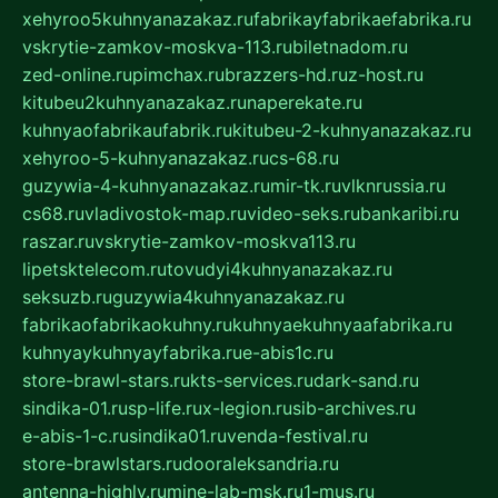
xehyroo5kuhnyanazakaz.ru
fabrikayfabrikaefabrika.ru
vskrytie-zamkov-moskva-113.ru
biletnadom.ru
zed-online.ru
pimchax.ru
brazzers-hd.ru
z-host.ru
kitubeu2kuhnyanazakaz.ru
naperekate.ru
kuhnyaofabrikaufabrik.ru
kitubeu-2-kuhnyanazakaz.ru
xehyroo-5-kuhnyanazakaz.ru
cs-68.ru
guzywia-4-kuhnyanazakaz.ru
mir-tk.ru
vlknrussia.ru
cs68.ru
vladivostok-map.ru
video-seks.ru
bankaribi.ru
raszar.ru
vskrytie-zamkov-moskva113.ru
lipetsktelecom.ru
tovudyi4kuhnyanazakaz.ru
seksuzb.ru
guzywia4kuhnyanazakaz.ru
fabrikaofabrikaokuhny.ru
kuhnyaekuhnyaafabrika.ru
kuhnyaykuhnyayfabrika.ru
e-abis1c.ru
store-brawl-stars.ru
kts-services.ru
dark-sand.ru
sindika-01.ru
sp-life.ru
x-legion.ru
sib-archives.ru
e-abis-1-c.ru
sindika01.ru
venda-festival.ru
store-brawlstars.ru
dooraleksandria.ru
antenna-highly.ru
mine-lab-msk.ru
1-mus.ru