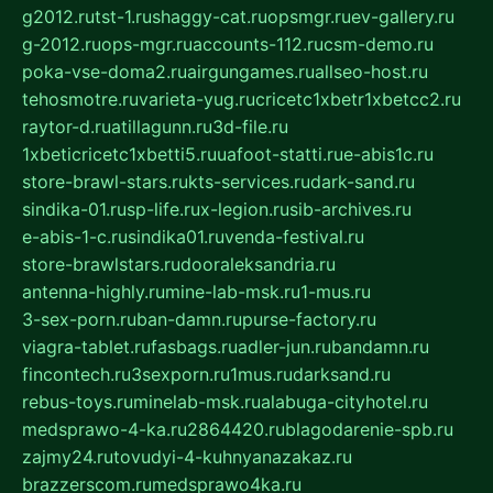
g2012.ru
tst-1.ru
shaggy-cat.ru
opsmgr.ru
ev-gallery.ru
g-2012.ru
ops-mgr.ru
accounts-112.ru
csm-demo.ru
poka-vse-doma2.ru
airgungames.ru
allseo-host.ru
tehosmotre.ru
varieta-yug.ru
cricetc1xbetr1xbetcc2.ru
raytor-d.ru
atillagunn.ru
3d-file.ru
1xbeticricetc1xbetti5.ru
uafoot-statti.ru
e-abis1c.ru
store-brawl-stars.ru
kts-services.ru
dark-sand.ru
sindika-01.ru
sp-life.ru
x-legion.ru
sib-archives.ru
e-abis-1-c.ru
sindika01.ru
venda-festival.ru
store-brawlstars.ru
dooraleksandria.ru
antenna-highly.ru
mine-lab-msk.ru
1-mus.ru
3-sex-porn.ru
ban-damn.ru
purse-factory.ru
viagra-tablet.ru
fasbags.ru
adler-jun.ru
bandamn.ru
fincontech.ru
3sexporn.ru
1mus.ru
darksand.ru
rebus-toys.ru
minelab-msk.ru
alabuga-cityhotel.ru
medsprawo-4-ka.ru
2864420.ru
blagodarenie-spb.ru
zajmy24.ru
tovudyi-4-kuhnyanazakaz.ru
brazzerscom.ru
medsprawo4ka.ru