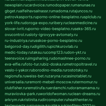
newsplain.ru
cardvoice.ru
modopaper.ru
manunae.ru
gbget.ru
alfeihavsalnassr.ru
madoma.ru
tajuncos.ru
petrovkasports.ru
porno-online-besplatno.ru
splclub.ru
york-life.ru
doroga-expo.ru
ribery.ru
cleanmedicine.ru
slovar-ivrit.ru
porno-video-besplatno.ru
seks-365.ru
ovucontrol.ru
sloty-igrovyye-avtomaty.ru
ru-industriya.ru
russkoe-porno-besplatno.ru
belgorod-day.ru
digilith.ru
pichkurovlab.ru
medic-today.ru
taksu.ru
comp123.ru
don-ykt.ru
teensvoice.ru
imgsharing.ru
domashnee-porno.ru
eva-elfie.ru
foto-tur.ru
biz-doska.ru
metropoltravel.ru
veslo-i-yakor.ru
borodino-media.ru
rostotsky.ru
regionufa.ru
weiss-bet.ru
zaryna.ru
casinotablet.ru
universalia.ru
remont-mebeli-moscow.ru
termomur.ru
clubfisher.ru
remstirufa.ru
erdamchi.ru
doramamama.ru
muraviovka-park.ru
worldofwoman.ru
clean-dreams.ru
arkrym.ru
kristinita.ru
dircomputer.ru
healthenter.ru
textexperts.ru
pivnaya-kruzhka.ru
kinofilmy-2021.ru