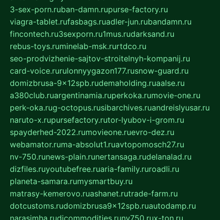
3-sex-porn.ru
ban-damn.ru
purse-factory.ru
viagra-tablet.ru
fasbags.ru
adler-jun.ru
bandamn.ru
fincontech.ru
3sexporn.ru
1mus.ru
darksand.ru
rebus-toys.ru
minelab-msk.ru
rtdco.ru
seo-prodvizhenie-sajtov-stroitelnyh-kompanij.ru
card-voice.ru
rulonnyygazon177.ru
snow-guard.ru
domizbrusa-9x12spb.ru
demaholding.ru
aalse.ru
a380club.ru
argentinamia.ru
perkoka.ru
movie-one.ru
perk-oka.ru
g-octopus.ru
sibarchives.ru
andreislyusar.ru
naruto-x.ru
pursefactory.ru
tor-lyubov-i-grom.ru
spayderhed-2022.ru
movieone.ru
evro-dez.ru
webamator.ru
ma-absolut1.ru
avtopomosch27.ru
nv-750.ru
news-plain.ru
nertansaga.ru
delanalad.ru
dizfiles.ru
youtubefree.ru
aria-family.ru
roadli.ru
planeta-samara.ru
mysmartbuy.ru
matrasy-kemerovo.ru
ashanet.ru
trade-farm.ru
dotcustoms.ru
domizbrusa9x12spb.ru
autodamp.ru
narasimha.ru
djcommodities.ru
nv750.ru
x-ton.ru