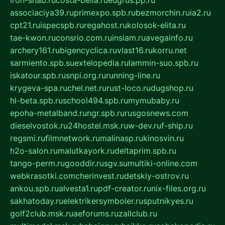
associaciya39.ru
primexpo.spb.ru
bezmorchin.ru
ia2.ru
cpt21.ru
ispecspb.ru
regahost.ru
kolosok-elita.ru
tae-kwon.ru
consrio.com.ru
insiam.ru
avegainfo.ru
archery161.ru
bigencyclica.ru
vlast16.ru
korru.net
sarmiento.spb.su
extelopedia.ru
lammin-suo.spb.ru
iskatour.spb.ru
snpi.org.ru
running-line.ru
krygeva-spa.ru
chel.net.ru
rust-loco.ru
dugshop.ru
hl-beta.spb.ru
school494.spb.ru
mymubaby.ru
epoha-metalband.ru
ngr.spb.ru
rusgosnews.com
dieselvostok.ru
24hostel.msk.ru
w-dev.ru
f-ship.ru
regsmi.ru
filmnetwork.ru
malinasp.ru
kinosvin.ru
h2o-salon.ru
malutkayork.ru
deltaprim.spb.ru
tango-perm.ru
gooddir.ru
sgv.su
multiki-online.com
webkrasotki.com
cherinvest.ru
detskiy-ostrov.ru
ankou.spb.ru
alvesta1.ru
pdf-creator.ru
nix-files.org.ru
sakhatoday.ru
elektrikersymboler.ru
sputnikyes.ru
golf2club.msk.ru
aeforums.ru
zallclub.ru