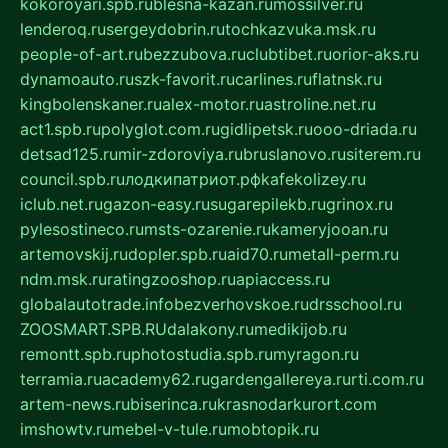
kokoroyari.spb.ru
blesna-kazan.ru
mossilver.ru
lenderoq.ru
sergeydobrin.ru
tochkazvuka.msk.ru
people-of-art.ru
bezzubova.ru
clubtibet.ru
orior-aks.ru
dynamoauto.ru
szk-favorit.ru
carlines.ru
flatnsk.ru
kingbolenskaner.ru
alex-motor.ru
astroline.net.ru
act1.spb.ru
polyglot.com.ru
gidlipetsk.ru
ooo-driada.ru
detsad125.ru
mir-zdoroviya.ru
bruslanovo.ru
siterem.ru
council.spb.ru
лодкипатриот.рф
kafekolizey.ru
iclub.net.ru
gazon-easy.ru
sugarepilekb.ru
grinox.ru
pylesostineco.ru
msts-ozarenie.ru
kameryjooan.ru
artemovskij.ru
dopler.spb.ru
aid70.ru
metall-perm.ru
ndm.msk.ru
ratingzooshop.ru
apiaccess.ru
globalautotrade.info
bezverhovskoe.ru
drsschool.ru
ZOOSMART.SPB.RU
dalakony.ru
medikijob.ru
remontt.spb.ru
photostudia.spb.ru
myragon.ru
terramia.ru
academy62.ru
gardengallereya.ru
rti.com.ru
artem-news.ru
biserinca.ru
krasnodarkurort.com
imshowtv.ru
mebel-v-tule.ru
mobtopik.ru