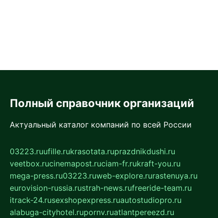
Полный справочник организаций
Актуальный каталог компаний по всей России
03223.ru
ufille.ru
krasotata.ru
prazdnikdushi.ru
veetbox.ru
cinemapost.ru
ciam-fr.ru
kraft-you.ru
mega-press.ru
03223.ru
web-explore.ru
rastenuya.ru
eurovision-russia.ru
strah-news.ru
freeride-team.ru
itrack-24.ru
sexshopexpress.ru
autostudiopro.ru
alabuga-cityhotel.ru
pornv.ru
atlantpereezd.ru