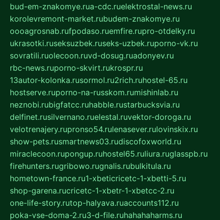
bud-em-znakomye.ru
a-cdc.ru
elektrostal-news.ru
korolevremont-market.ru
budem-znakomye.ru
oooagrosnab.ru
fpodaso.ru
emfire.ru
pro-otdelky.ru
ukrasotki.ru
seksuzbek.ru
seks-uzbek.ru
porno-vk.ru
sovratili.ru
olecoon.ru
vd-dosug.ru
adonyev.ru
rbc-news.ru
porno-skvirt.ru
krospr.ru
13autor-kolonka.ru
sormol.ru
2rich.ru
hostel-65.ru
hostserve.ru
porno-na-russkom.ru
mishinlab.ru
neznobi.ru
bigfatcc.ru
habble.ru
starbucksvia.ru
delfinet.ru
silvernano.ru
elestal.ru
vektor-doroga.ru
velotrenajery.ru
pronso54.ru
lenasever.ru
lovinskix.ru
show-pets.ru
smartnews03.ru
discofoxworld.ru
miraclecoon.ru
pongup.ru
hostel65.ru
liura.ru
glasspb.ru
firehunters.ru
gribowo.ru
gnalis.ru
bulkitula.ru
hometown-france.ru
1-xbeticricetc-1-xbetti-5.ru
shop-garena.ru
cricetc-1-xbetr-1-xbetcc-2.ru
one-life-story.ru
top-halyava.ru
accounts112.ru
poka-vse-doma-2.ru
3-d-file.ru
hahahaharms.ru