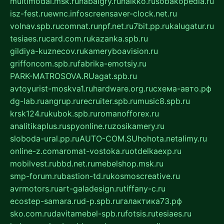
multimodal.msk.ru
habaigry.ru
haikko.ru
sobakopedia.ru
isz-fest.ru
ewnc.info
screensaver-clock.net.ru
volnav.spb.ru
comnat.ru
npf.net.ru
7bit.pp.ru
kalugatur.ru
tesiaes.ru
card.com.ru
kazanka.spb.ru
gildiya-kuznecov.ru
kameryboavision.ru
griffoncom.spb.ru
fabrika-emotsiy.ru
PARK-MATROSOVA.RU
agat.spb.ru
avtoyurist-moskva1.ru
hardware.org.ru
схема-авто.рф
dg-lab.ru
angrup.ru
recruiter.spb.ru
music8.spb.ru
krsk124.ru
kubok.spb.ru
romanofforex.ru
analitikaplus.ru
spyonline.ru
zosikamery.ru
sloboda-ural.pp.ru
AUTO-COM.SU
hohota.net
alimy.ru
online-z.com
aromat-vostoka.ru
otdelkaexp.ru
mobilvest.ru
bbd.net.ru
mebelshop.msk.ru
smp-forum.ru
bastion-td.ru
kosmoscreative.ru
avrmotors.ru
art-galadesign.ru
tiffany-c.ru
ecostep-samara.ru
d-p.spb.ru
галактика73.рф
sko.com.ru
davitamebel-spb.ru
fotsis.ru
tesiaes.ru