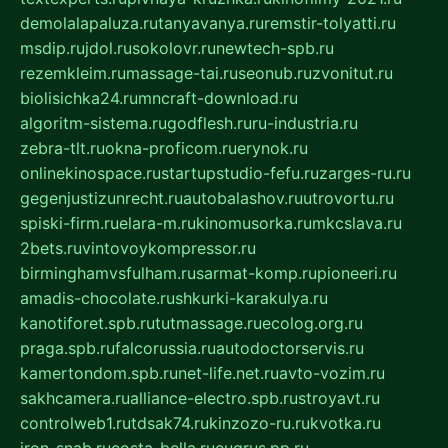
demolalapaluza.ru
tanyavanya.ru
remstir-tolyatti.ru
msdip.ru
jdol.ru
sokolovr.ru
newtech-spb.ru
rezemkleim.ru
massage-tai.ru
seonub.ru
zvonitut.ru
biolisichka24.ru
mncraft-download.ru
algoritm-sistema.ru
godflesh.ru
ru-industria.ru
zebra-tlt.ru
okna-proficom.ru
erynok.ru
onlinekinospace.ru
startupstudio-fefu.ru
zarges-ru.ru
gegenjustizunrecht.ru
autobalashov.ru
utrovortu.ru
spiski-firm.ru
elara-m.ru
kinomusorka.ru
mkcslava.ru
2bets.ru
vintovoykompressor.ru
birminghamvsfulham.ru
sarmat-komp.ru
pioneeri.ru
amadis-chocolate.ru
shkurki-karakulya.ru
kanotiforet.spb.ru
tutmassage.ru
ecolog.org.ru
praga.spb.ru
falcorussia.ru
autodoctorservis.ru
kamertondom.spb.ru
net-life.net.ru
avto-vozim.ru
sakhcamera.ru
alliance-electro.spb.ru
stroyavt.ru
controlweb1.ru
tdsak74.ru
kinzozo-ru.ru
kvotka.ru
iron-snab.ru
costa-bella.ru
eugrus.pp.ru