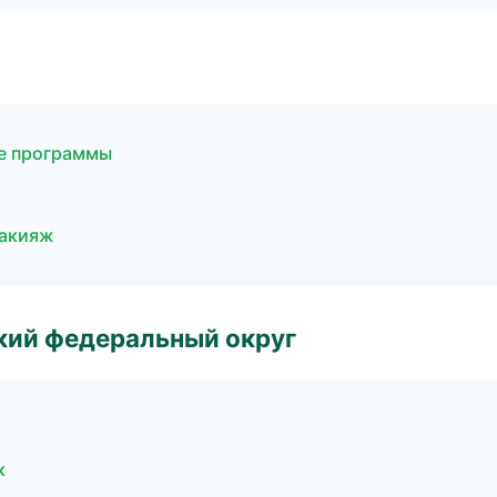
ые программы
макияж
ский федеральный округ
к