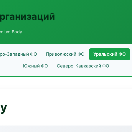
рганизаций
emium Body
ро-Западный ФО
Приволжский ФО
Уральский ФО
Южный ФО
Северо-Кавказский ФО
dy