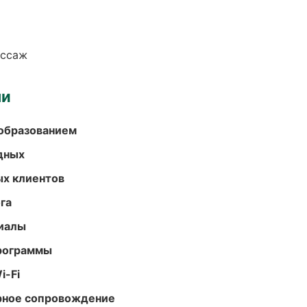
ассаж
ми
образованием
одных
ых клиентов
га
риалы
программы
i-Fi
урное сопровождение