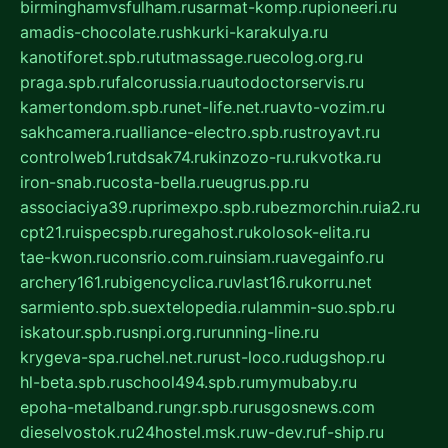
birminghamvsfulham.ru
sarmat-komp.ru
pioneeri.ru
amadis-chocolate.ru
shkurki-karakulya.ru
kanotiforet.spb.ru
tutmassage.ru
ecolog.org.ru
praga.spb.ru
falcorussia.ru
autodoctorservis.ru
kamertondom.spb.ru
net-life.net.ru
avto-vozim.ru
sakhcamera.ru
alliance-electro.spb.ru
stroyavt.ru
controlweb1.ru
tdsak74.ru
kinzozo-ru.ru
kvotka.ru
iron-snab.ru
costa-bella.ru
eugrus.pp.ru
associaciya39.ru
primexpo.spb.ru
bezmorchin.ru
ia2.ru
cpt21.ru
ispecspb.ru
regahost.ru
kolosok-elita.ru
tae-kwon.ru
consrio.com.ru
insiam.ru
avegainfo.ru
archery161.ru
bigencyclica.ru
vlast16.ru
korru.net
sarmiento.spb.su
extelopedia.ru
lammin-suo.spb.ru
iskatour.spb.ru
snpi.org.ru
running-line.ru
krygeva-spa.ru
chel.net.ru
rust-loco.ru
dugshop.ru
hl-beta.spb.ru
school494.spb.ru
mymubaby.ru
epoha-metalband.ru
ngr.spb.ru
rusgosnews.com
dieselvostok.ru
24hostel.msk.ru
w-dev.ru
f-ship.ru