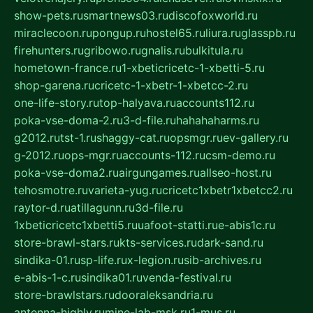
show-pets.ru
smartnews03.ru
discofoxworld.ru
miraclecoon.ru
pongup.ru
hostel65.ru
liura.ru
glasspb.ru
firehunters.ru
gribowo.ru
gnalis.ru
bulkitula.ru
hometown-france.ru
1-xbeticricetc-1-xbetti-5.ru
shop-garena.ru
cricetc-1-xbetr-1-xbetcc-2.ru
one-life-story.ru
top-halyava.ru
accounts112.ru
poka-vse-doma-2.ru
3-d-file.ru
hahahaharms.ru
g2012.ru
tst-1.ru
shaggy-cat.ru
opsmgr.ru
ev-gallery.ru
g-2012.ru
ops-mgr.ru
accounts-112.ru
csm-demo.ru
poka-vse-doma2.ru
airgungames.ru
allseo-host.ru
tehosmotre.ru
varieta-yug.ru
cricetc1xbetr1xbetcc2.ru
raytor-d.ru
atillagunn.ru
3d-file.ru
1xbeticricetc1xbetti5.ru
uafoot-statti.ru
e-abis1c.ru
store-brawl-stars.ru
kts-services.ru
dark-sand.ru
sindika-01.ru
sp-life.ru
x-legion.ru
sib-archives.ru
e-abis-1-c.ru
sindika01.ru
venda-festival.ru
store-brawlstars.ru
dooraleksandria.ru
antenna-highly.ru
mine-lab-msk.ru
1-mus.ru