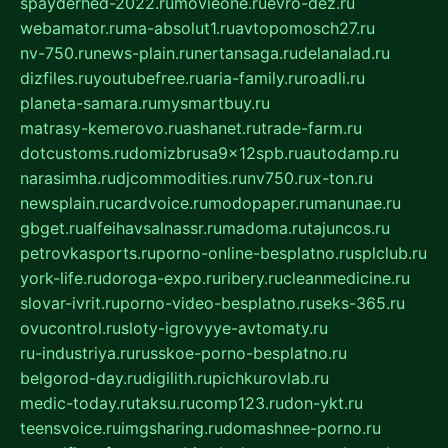
spayderhed-2022.ru
movieone.ru
evro-dez.ru
webamator.ru
ma-absolut1.ru
avtopomosch27.ru
nv-750.ru
news-plain.ru
nertansaga.ru
delanalad.ru
dizfiles.ru
youtubefree.ru
aria-family.ru
roadli.ru
planeta-samara.ru
mysmartbuy.ru
matrasy-kemerovo.ru
ashanet.ru
trade-farm.ru
dotcustoms.ru
domizbrusa9x12spb.ru
autodamp.ru
narasimha.ru
djcommodities.ru
nv750.ru
x-ton.ru
newsplain.ru
cardvoice.ru
modopaper.ru
manunae.ru
gbget.ru
alfeihavsalnassr.ru
madoma.ru
tajuncos.ru
petrovkasports.ru
porno-online-besplatno.ru
splclub.ru
york-life.ru
doroga-expo.ru
ribery.ru
cleanmedicine.ru
slovar-ivrit.ru
porno-video-besplatno.ru
seks-365.ru
ovucontrol.ru
sloty-igrovyye-avtomaty.ru
ru-industriya.ru
russkoe-porno-besplatno.ru
belgorod-day.ru
digilith.ru
pichkurovlab.ru
medic-today.ru
taksu.ru
comp123.ru
don-ykt.ru
teensvoice.ru
imgsharing.ru
domashnee-porno.ru