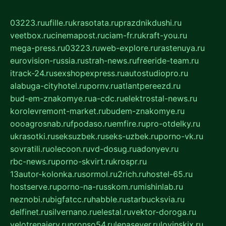
03223.ru
ufille.ru
krasotata.ru
prazdnikdushi.ru
veetbox.ru
cinemapost.ru
ciam-fr.ru
kraft-you.ru
mega-press.ru
03223.ru
web-explore.ru
rastenuya.ru
eurovision-russia.ru
strah-news.ru
freeride-team.ru
itrack-24.ru
sexshopexpress.ru
autostudiopro.ru
alabuga-cityhotel.ru
pornv.ru
atlantpereezd.ru
bud-em-znakomye.ru
a-cdc.ru
elektrostal-news.ru
korolevremont-market.ru
budem-znakomye.ru
oooagrosnab.ru
fpodaso.ru
emfire.ru
pro-otdelky.ru
ukrasotki.ru
seksuzbek.ru
seks-uzbek.ru
porno-vk.ru
sovratili.ru
olecoon.ru
vd-dosug.ru
adonyev.ru
rbc-news.ru
porno-skvirt.ru
krospr.ru
13autor-kolonka.ru
sormol.ru
2rich.ru
hostel-65.ru
hostserve.ru
porno-na-russkom.ru
mishinlab.ru
neznobi.ru
bigfatcc.ru
habble.ru
starbucksvia.ru
delfinet.ru
silvernano.ru
elestal.ru
vektor-doroga.ru
velotrenajery.ru
pronso54.ru
lenasever.ru
lovinskix.ru