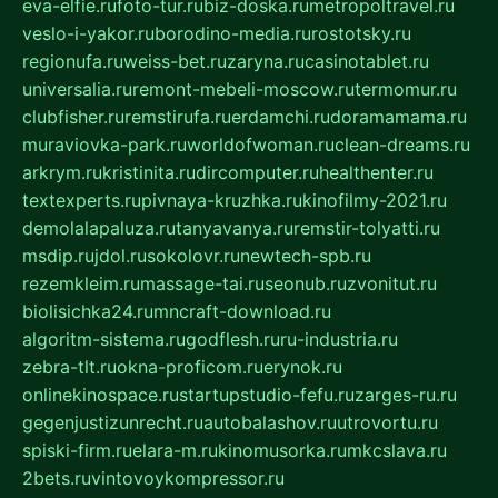
eva-elfie.ru
foto-tur.ru
biz-doska.ru
metropoltravel.ru
veslo-i-yakor.ru
borodino-media.ru
rostotsky.ru
regionufa.ru
weiss-bet.ru
zaryna.ru
casinotablet.ru
universalia.ru
remont-mebeli-moscow.ru
termomur.ru
clubfisher.ru
remstirufa.ru
erdamchi.ru
doramamama.ru
muraviovka-park.ru
worldofwoman.ru
clean-dreams.ru
arkrym.ru
kristinita.ru
dircomputer.ru
healthenter.ru
textexperts.ru
pivnaya-kruzhka.ru
kinofilmy-2021.ru
demolalapaluza.ru
tanyavanya.ru
remstir-tolyatti.ru
msdip.ru
jdol.ru
sokolovr.ru
newtech-spb.ru
rezemkleim.ru
massage-tai.ru
seonub.ru
zvonitut.ru
biolisichka24.ru
mncraft-download.ru
algoritm-sistema.ru
godflesh.ru
ru-industria.ru
zebra-tlt.ru
okna-proficom.ru
erynok.ru
onlinekinospace.ru
startupstudio-fefu.ru
zarges-ru.ru
gegenjustizunrecht.ru
autobalashov.ru
utrovortu.ru
spiski-firm.ru
elara-m.ru
kinomusorka.ru
mkcslava.ru
2bets.ru
vintovoykompressor.ru