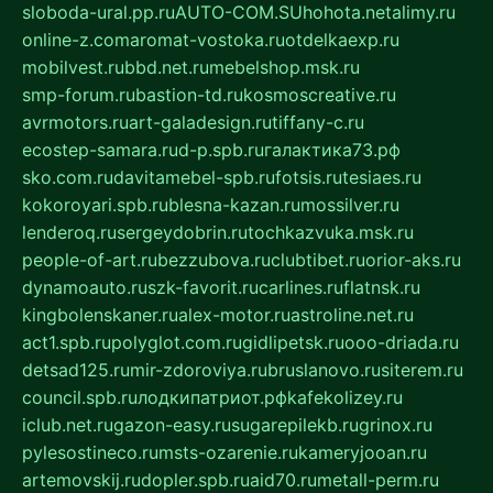
sloboda-ural.pp.ru
AUTO-COM.SU
hohota.net
alimy.ru
online-z.com
aromat-vostoka.ru
otdelkaexp.ru
mobilvest.ru
bbd.net.ru
mebelshop.msk.ru
smp-forum.ru
bastion-td.ru
kosmoscreative.ru
avrmotors.ru
art-galadesign.ru
tiffany-c.ru
ecostep-samara.ru
d-p.spb.ru
галактика73.рф
sko.com.ru
davitamebel-spb.ru
fotsis.ru
tesiaes.ru
kokoroyari.spb.ru
blesna-kazan.ru
mossilver.ru
lenderoq.ru
sergeydobrin.ru
tochkazvuka.msk.ru
people-of-art.ru
bezzubova.ru
clubtibet.ru
orior-aks.ru
dynamoauto.ru
szk-favorit.ru
carlines.ru
flatnsk.ru
kingbolenskaner.ru
alex-motor.ru
astroline.net.ru
act1.spb.ru
polyglot.com.ru
gidlipetsk.ru
ooo-driada.ru
detsad125.ru
mir-zdoroviya.ru
bruslanovo.ru
siterem.ru
council.spb.ru
лодкипатриот.рф
kafekolizey.ru
iclub.net.ru
gazon-easy.ru
sugarepilekb.ru
grinox.ru
pylesostineco.ru
msts-ozarenie.ru
kameryjooan.ru
artemovskij.ru
dopler.spb.ru
aid70.ru
metall-perm.ru