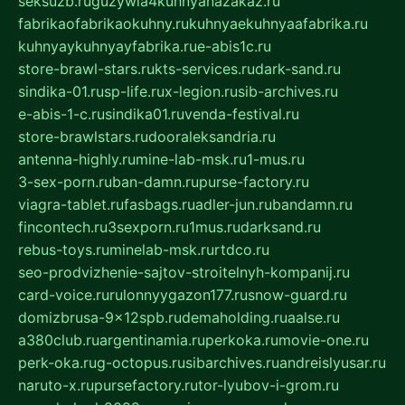
seksuzb.ru
guzywia4kuhnyanazakaz.ru
fabrikaofabrikaokuhny.ru
kuhnyaekuhnyaafabrika.ru
kuhnyaykuhnyayfabrika.ru
e-abis1c.ru
store-brawl-stars.ru
kts-services.ru
dark-sand.ru
sindika-01.ru
sp-life.ru
x-legion.ru
sib-archives.ru
e-abis-1-c.ru
sindika01.ru
venda-festival.ru
store-brawlstars.ru
dooraleksandria.ru
antenna-highly.ru
mine-lab-msk.ru
1-mus.ru
3-sex-porn.ru
ban-damn.ru
purse-factory.ru
viagra-tablet.ru
fasbags.ru
adler-jun.ru
bandamn.ru
fincontech.ru
3sexporn.ru
1mus.ru
darksand.ru
rebus-toys.ru
minelab-msk.ru
rtdco.ru
seo-prodvizhenie-sajtov-stroitelnyh-kompanij.ru
card-voice.ru
rulonnyygazon177.ru
snow-guard.ru
domizbrusa-9x12spb.ru
demaholding.ru
aalse.ru
a380club.ru
argentinamia.ru
perkoka.ru
movie-one.ru
perk-oka.ru
g-octopus.ru
sibarchives.ru
andreislyusar.ru
naruto-x.ru
pursefactory.ru
tor-lyubov-i-grom.ru