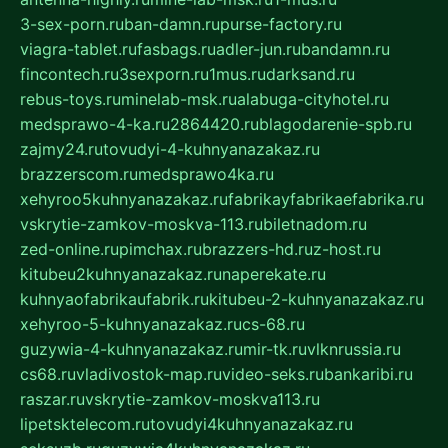
3-sex-porn.ru
ban-damn.ru
purse-factory.ru
viagra-tablet.ru
fasbags.ru
adler-jun.ru
bandamn.ru
fincontech.ru
3sexporn.ru
1mus.ru
darksand.ru
rebus-toys.ru
minelab-msk.ru
alabuga-cityhotel.ru
medsprawo-4-ka.ru
2864420.ru
blagodarenie-spb.ru
zajmy24.ru
tovudyi-4-kuhnyanazakaz.ru
brazzerscom.ru
medsprawo4ka.ru
xehyroo5kuhnyanazakaz.ru
fabrikayfabrikaefabrika.ru
vskrytie-zamkov-moskva-113.ru
biletnadom.ru
zed-online.ru
pimchax.ru
brazzers-hd.ru
z-host.ru
kitubeu2kuhnyanazakaz.ru
naperekate.ru
kuhnyaofabrikaufabrik.ru
kitubeu-2-kuhnyanazakaz.ru
xehyroo-5-kuhnyanazakaz.ru
cs-68.ru
guzywia-4-kuhnyanazakaz.ru
mir-tk.ru
vlknrussia.ru
cs68.ru
vladivostok-map.ru
video-seks.ru
bankaribi.ru
raszar.ru
vskrytie-zamkov-moskva113.ru
lipetsktelecom.ru
tovudyi4kuhnyanazakaz.ru