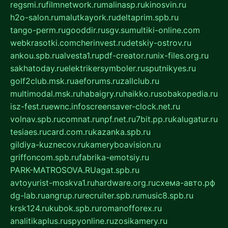
regsmi.ru
filmnetwork.ru
malinasp.ru
kinosvin.ru
h2o-salon.ru
malutkayork.ru
deltaprim.spb.ru
tango-perm.ru
gooddir.ru
sgv.su
multiki-online.com
webkrasotki.com
cherinvest.ru
detskiy-ostrov.ru
ankou.spb.ru
alvesta1.ru
pdf-creator.ru
nix-files.org.ru
sakhatoday.ru
elektrikersymboler.ru
sputnikyes.ru
golf2club.msk.ru
aeforums.ru
zallclub.ru
multimodal.msk.ru
habaigry.ru
haikko.ru
sobakopedia.ru
isz-fest.ru
ewnc.info
screensaver-clock.net.ru
volnav.spb.ru
comnat.ru
npf.net.ru
7bit.pp.ru
kalugatur.ru
tesiaes.ru
card.com.ru
kazanka.spb.ru
gildiya-kuznecov.ru
kameryboavision.ru
griffoncom.spb.ru
fabrika-emotsiy.ru
PARK-MATROSOVA.RU
agat.spb.ru
avtoyurist-moskva1.ru
hardware.org.ru
схема-авто.рф
dg-lab.ru
angrup.ru
recruiter.spb.ru
music8.spb.ru
krsk124.ru
kubok.spb.ru
romanofforex.ru
analitikaplus.ru
spyonline.ru
zosikamery.ru