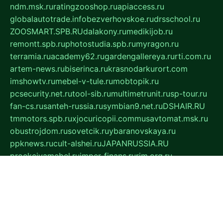
ndm.msk.ru
ratingzooshop.ru
apiaccess.ru
globalautotrade.info
bezverhovskoe.ru
drsschool.ru
ZOOSMART.SPB.RU
dalakony.ru
medikijob.ru
remontt.spb.ru
photostudia.spb.ru
myragon.ru
terramia.ru
academy62.ru
gardengallereya.ru
rti.com.ru
artem-news.ru
biserinca.ru
krasnodarkurort.com
imshowtv.ru
mebel-v-tule.ru
mobtopik.ru
pcsecurity.net.ru
tool-sib.ru
multimetrunit.ru
sp-tour.ru
fan-cs.ru
santeh-russia.ru
symbian9.net.ru
DSHAIR.RU
tmmotors.spb.ru
xjocuricopii.com
musavtomat.msk.ru
obustrojdom.ru
sovetcik.ru
ybaranovskaya.ru
ppknews.ru
cult-alshei.ru
JAPANRUSSIA.RU
proekciyamebel.ru
imper-finans.ru
rim.org.ru
glamourai.ru
brassminus.ru
zabor-pro.ru
ftn.pp.ru
dorogoe58.ru
laimengpacker.ru
kuzova-zapchasti.ru
sageerp.ru
taxodrom.ru
dsrazvitie.ru
hardcity.net.ru
ratinghomegames.ru
topservice25.ru
gubernyan.ru
gtglasslined.ru
ii4.ru
tssport.spb.ru
andorra24.com