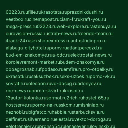
03223.ru
ufille.ru
krasotata.ru
prazdnikdushi.ru
veetbox.ru
cinemapost.ru
ciam-fr.ru
kraft-you.ru
mega-press.ru
03223.ru
web-explore.ru
rastenuya.ru
eurovision-russia.ru
strah-news.ru
freeride-team.ru
itrack-24.ru
sexshopexpress.ru
autostudiopro.ru
alabuga-cityhotel.ru
pornv.ru
atlantpereezd.ru
bud-em-znakomye.ru
a-cdc.ru
elektrostal-news.ru
korolevremont-market.ru
budem-znakomye.ru
oooagrosnab.ru
fpodaso.ru
emfire.ru
pro-otdelky.ru
ukrasotki.ru
seksuzbek.ru
seks-uzbek.ru
porno-vk.ru
sovratili.ru
olecoon.ru
vd-dosug.ru
adonyev.ru
rbc-news.ru
porno-skvirt.ru
krospr.ru
13autor-kolonka.ru
sormol.ru
2rich.ru
hostel-65.ru
hostserve.ru
porno-na-russkom.ru
mishinlab.ru
neznobi.ru
bigfatcc.ru
habble.ru
starbucksvia.ru
delfinet.ru
silvernano.ru
elestal.ru
vektor-doroga.ru
velotrenajery.ru
pronso54.ru
lenasever.ru
lovinskix.ru