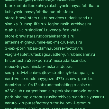
fabrikaofabrikaokuhny.ru
kuhnyaekuhnyaafabrika.ru
kuhnyaykuhnyayfabrika.ru
e-abis1c.ru
store-brawl-stars.ru
kts-services.ru
dark-sand.ru
sindika-01.ru
sp-life.ru
x-legion.ru
sib-archives.ru
e-abis-1-c.ru
sindika01.ru
venda-festival.ru
store-brawlstars.ru
dooraleksandria.ru
antenna-highly.ru
mine-lab-msk.ru
1-mus.ru
3-sex-porn.ru
ban-damn.ru
purse-factory.ru
viagra-tablet.ru
fasbags.ru
adler-jun.ru
bandamn.ru
fincontech.ru
3sexporn.ru
1mus.ru
darksand.ru
rebus-toys.ru
minelab-msk.ru
rtdco.ru
seo-prodvizhenie-sajtov-stroitelnyh-kompanij.ru
card-voice.ru
rulonnyygazon177.ru
snow-guard.ru
domizbrusa-9x12spb.ru
demaholding.ru
aalse.ru
a380club.ru
argentinamia.ru
perkoka.ru
movie-one.ru
perk-oka.ru
g-octopus.ru
sibarchives.ru
andreislyusar.ru
naruto-x.ru
pursefactory.ru
tor-lyubov-i-grom.ru
spayderhed-2022.ru
movieone.ru
evro-dez.ru