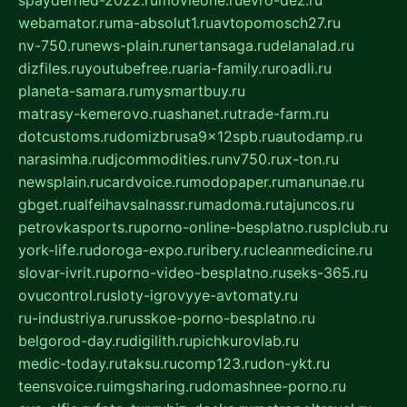
webamator.ru
ma-absolut1.ru
avtopomosch27.ru
nv-750.ru
news-plain.ru
nertansaga.ru
delanalad.ru
dizfiles.ru
youtubefree.ru
aria-family.ru
roadli.ru
planeta-samara.ru
mysmartbuy.ru
matrasy-kemerovo.ru
ashanet.ru
trade-farm.ru
dotcustoms.ru
domizbrusa9x12spb.ru
autodamp.ru
narasimha.ru
djcommodities.ru
nv750.ru
x-ton.ru
newsplain.ru
cardvoice.ru
modopaper.ru
manunae.ru
gbget.ru
alfeihavsalnassr.ru
madoma.ru
tajuncos.ru
petrovkasports.ru
porno-online-besplatno.ru
splclub.ru
york-life.ru
doroga-expo.ru
ribery.ru
cleanmedicine.ru
slovar-ivrit.ru
porno-video-besplatno.ru
seks-365.ru
ovucontrol.ru
sloty-igrovyye-avtomaty.ru
ru-industriya.ru
russkoe-porno-besplatno.ru
belgorod-day.ru
digilith.ru
pichkurovlab.ru
medic-today.ru
taksu.ru
comp123.ru
don-ykt.ru
teensvoice.ru
imgsharing.ru
domashnee-porno.ru