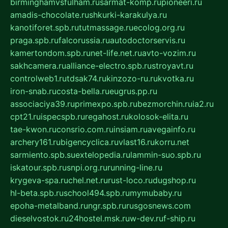
birminghamvsfulham.ru
sarmat-komp.ru
pioneeri.ru
amadis-chocolate.ru
shkurki-karakulya.ru
kanotiforet.spb.ru
tutmassage.ru
ecolog.org.ru
praga.spb.ru
falcorussia.ru
autodoctorservis.ru
kamertondom.spb.ru
net-life.net.ru
avto-vozim.ru
sakhcamera.ru
alliance-electro.spb.ru
stroyavt.ru
controlweb1.ru
tdsak74.ru
kinzozo-ru.ru
kvotka.ru
iron-snab.ru
costa-bella.ru
eugrus.pp.ru
associaciya39.ru
primexpo.spb.ru
bezmorchin.ru
ia2.ru
cpt21.ru
ispecspb.ru
regahost.ru
kolosok-elita.ru
tae-kwon.ru
consrio.com.ru
insiam.ru
avegainfo.ru
archery161.ru
bigencyclica.ru
vlast16.ru
korru.net
sarmiento.spb.su
extelopedia.ru
lammin-suo.spb.ru
iskatour.spb.ru
snpi.org.ru
running-line.ru
krygeva-spa.ru
chel.net.ru
rust-loco.ru
dugshop.ru
hl-beta.spb.ru
school494.spb.ru
mymubaby.ru
epoha-metalband.ru
ngr.spb.ru
rusgosnews.com
dieselvostok.ru
24hostel.msk.ru
w-dev.ru
f-ship.ru