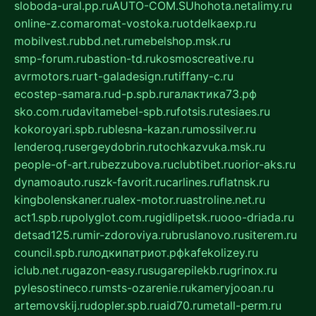
sloboda-ural.pp.ru
AUTO-COM.SU
hohota.net
alimy.ru
online-z.com
aromat-vostoka.ru
otdelkaexp.ru
mobilvest.ru
bbd.net.ru
mebelshop.msk.ru
smp-forum.ru
bastion-td.ru
kosmoscreative.ru
avrmotors.ru
art-galadesign.ru
tiffany-c.ru
ecostep-samara.ru
d-p.spb.ru
галактика73.рф
sko.com.ru
davitamebel-spb.ru
fotsis.ru
tesiaes.ru
kokoroyari.spb.ru
blesna-kazan.ru
mossilver.ru
lenderoq.ru
sergeydobrin.ru
tochkazvuka.msk.ru
people-of-art.ru
bezzubova.ru
clubtibet.ru
orior-aks.ru
dynamoauto.ru
szk-favorit.ru
carlines.ru
flatnsk.ru
kingbolenskaner.ru
alex-motor.ru
astroline.net.ru
act1.spb.ru
polyglot.com.ru
gidlipetsk.ru
ooo-driada.ru
detsad125.ru
mir-zdoroviya.ru
bruslanovo.ru
siterem.ru
council.spb.ru
лодкипатриот.рф
kafekolizey.ru
iclub.net.ru
gazon-easy.ru
sugarepilekb.ru
grinox.ru
pylesostineco.ru
msts-ozarenie.ru
kameryjooan.ru
artemovskij.ru
dopler.spb.ru
aid70.ru
metall-perm.ru