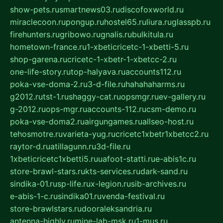
show-pets.ru
smartnews03.ru
discofoxworld.ru
miraclecoon.ru
pongup.ru
hostel65.ru
liura.ru
glasspb.ru
firehunters.ru
gribowo.ru
gnalis.ru
bulkitula.ru
hometown-france.ru
1-xbeticricetc-1-xbetti-5.ru
shop-garena.ru
cricetc-1-xbetr-1-xbetcc-2.ru
one-life-story.ru
top-halyava.ru
accounts112.ru
poka-vse-doma-2.ru
3-d-file.ru
hahahaharms.ru
g2012.ru
tst-1.ru
shaggy-cat.ru
opsmgr.ru
ev-gallery.ru
g-2012.ru
ops-mgr.ru
accounts-112.ru
csm-demo.ru
poka-vse-doma2.ru
airgungames.ru
allseo-host.ru
tehosmotre.ru
varieta-yug.ru
cricetc1xbetr1xbetcc2.ru
raytor-d.ru
atillagunn.ru
3d-file.ru
1xbeticricetc1xbetti5.ru
uafoot-statti.ru
e-abis1c.ru
store-brawl-stars.ru
kts-services.ru
dark-sand.ru
sindika-01.ru
sp-life.ru
x-legion.ru
sib-archives.ru
e-abis-1-c.ru
sindika01.ru
venda-festival.ru
store-brawlstars.ru
dooraleksandria.ru
antenna-highly.ru
mine-lab-msk.ru
1-mus.ru