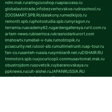
ndm.msk.ru
ratingzooshop.ru
apiaccess.ru
globalautotrade.info
bezverhovskoe.ru
drsschool.ru
ZOOSMART.SPB.RU
dalakony.ru
medikijob.ru
remontt.spb.ru
photostudia.spb.ru
myragon.ru
terramia.ru
academy62.ru
gardengallereya.ru
rti.com.ru
artem-news.ru
biserinca.ru
krasnodarkurort.com
imshowtv.ru
mebel-v-tule.ru
mobtopik.ru
pcsecurity.net.ru
tool-sib.ru
multimetrunit.ru
sp-tour.ru
fan-cs.ru
santeh-russia.ru
symbian9.net.ru
DSHAIR.RU
tmmotors.spb.ru
xjocuricopii.com
musavtomat.msk.ru
obustrojdom.ru
sovetcik.ru
ybaranovskaya.ru
ppknews.ru
cult-alshei.ru
JAPANRUSSIA.RU
proekciyamebel.ru
imper-finans.ru
rim.org.ru
glamourai.ru
brassminus.ru
zabor-pro.ru
ftn.pp.ru
dorogoe58.ru
laimengpacker.ru
kuzova-zapchasti.ru
sageerp.ru
taxodrom.ru
dsrazvitie.ru
hardcity.net.ru
ratinghomegames.ru
topservice25.ru
gubernyan.ru
gtglasslined.ru
ii4.ru
tssport.spb.ru
andorra24.com