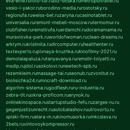
eva-elfie.ru
foto-tur.ru
biz-doska.ru
metropoltravel.ru
veslo-i-yakor.ru
borodino-media.ru
rostotsky.ru
regionufa.ru
weiss-bet.ru
zaryna.ru
casinotablet.ru
universalia.ru
remont-mebeli-moscow.ru
termomur.ru
clubfisher.ru
remstirufa.ru
erdamchi.ru
doramamama.ru
muraviovka-park.ru
worldofwoman.ru
clean-dreams.ru
arkrym.ru
kristinita.ru
dircomputer.ru
healthenter.ru
textexperts.ru
pivnaya-kruzhka.ru
kinofilmy-2021.ru
demolalapaluza.ru
tanyavanya.ru
remstir-tolyatti.ru
msdip.ru
jdol.ru
sokolovr.ru
newtech-spb.ru
rezemkleim.ru
massage-tai.ru
seonub.ru
zvonitut.ru
biolisichka24.ru
mncraft-download.ru
algoritm-sistema.ru
godflesh.ru
ru-industria.ru
zebra-tlt.ru
okna-proficom.ru
erynok.ru
onlinekinospace.ru
startupstudio-fefu.ru
zarges-ru.ru
gegenjustizunrecht.ru
autobalashov.ru
utrovortu.ru
spiski-firm.ru
elara-m.ru
kinomusorka.ru
mkcslava.ru
2bets.ru
vintovoykompressor.ru