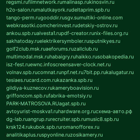
regsmi.ru
filmnetwork.ru
malinasp.ru
kinosvin.ru
h2o-salon.ru
malutkayork.ru
deltaprim.spb.ru
tango-perm.ru
gooddir.ru
sgv.su
multiki-online.com
webkrasotki.com
cherinvest.ru
detskiy-ostrov.ru
ankou.spb.ru
alvesta1.ru
pdf-creator.ru
nix-files.org.ru
sakhatoday.ru
elektrikersymboler.ru
sputnikyes.ru
golf2club.msk.ru
aeforums.ru
zallclub.ru
multimodal.msk.ru
habaigry.ru
haikko.ru
sobakopedia.ru
isz-fest.ru
ewnc.info
screensaver-clock.net.ru
volnav.spb.ru
comnat.ru
npf.net.ru
7bit.pp.ru
kalugatur.ru
tesiaes.ru
card.com.ru
kazanka.spb.ru
gildiya-kuznecov.ru
kameryboavision.ru
griffoncom.spb.ru
fabrika-emotsiy.ru
PARK-MATROSOVA.RU
agat.spb.ru
avtoyurist-moskva1.ru
hardware.org.ru
схема-авто.рф
dg-lab.ru
angrup.ru
recruiter.spb.ru
music8.spb.ru
krsk124.ru
kubok.spb.ru
romanofforex.ru
analitikaplus.ru
spyonline.ru
zosikamery.ru