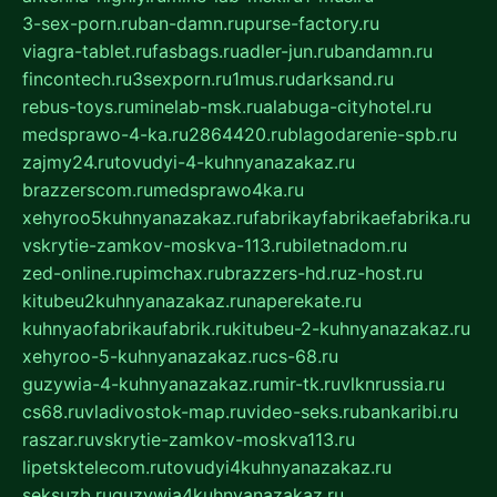
3-sex-porn.ru
ban-damn.ru
purse-factory.ru
viagra-tablet.ru
fasbags.ru
adler-jun.ru
bandamn.ru
fincontech.ru
3sexporn.ru
1mus.ru
darksand.ru
rebus-toys.ru
minelab-msk.ru
alabuga-cityhotel.ru
medsprawo-4-ka.ru
2864420.ru
blagodarenie-spb.ru
zajmy24.ru
tovudyi-4-kuhnyanazakaz.ru
brazzerscom.ru
medsprawo4ka.ru
xehyroo5kuhnyanazakaz.ru
fabrikayfabrikaefabrika.ru
vskrytie-zamkov-moskva-113.ru
biletnadom.ru
zed-online.ru
pimchax.ru
brazzers-hd.ru
z-host.ru
kitubeu2kuhnyanazakaz.ru
naperekate.ru
kuhnyaofabrikaufabrik.ru
kitubeu-2-kuhnyanazakaz.ru
xehyroo-5-kuhnyanazakaz.ru
cs-68.ru
guzywia-4-kuhnyanazakaz.ru
mir-tk.ru
vlknrussia.ru
cs68.ru
vladivostok-map.ru
video-seks.ru
bankaribi.ru
raszar.ru
vskrytie-zamkov-moskva113.ru
lipetsktelecom.ru
tovudyi4kuhnyanazakaz.ru
seksuzb.ru
guzywia4kuhnyanazakaz.ru