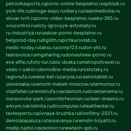
petrovkasports.ru
porno-online-besplatno.ru
splclub.ru
york-life.ru
doroga-expo.ru
ribery.ru
cleanmedicine.ru
slovar-ivrit.ru
porno-video-besplatno.ru
seks-365.ru
ovucontrol.ru
sloty-igrovyye-avtomaty.ru
ru-industriya.ru
russkoe-porno-besplatno.ru
belgorod-day.ru
digilith.ru
pichkurovlab.ru
medic-today.ru
taksu.ru
comp123.ru
don-ykt.ru
teensvoice.ru
imgsharing.ru
domashnee-porno.ru
eva-elfie.ru
foto-tur.ru
biz-doska.ru
metropoltravel.ru
veslo-i-yakor.ru
borodino-media.ru
rostotsky.ru
regionufa.ru
weiss-bet.ru
zaryna.ru
casinotablet.ru
universalia.ru
remont-mebeli-moscow.ru
termomur.ru
clubfisher.ru
remstirufa.ru
erdamchi.ru
doramamama.ru
muraviovka-park.ru
worldofwoman.ru
clean-dreams.ru
arkrym.ru
kristinita.ru
dircomputer.ru
healthenter.ru
textexperts.ru
pivnaya-kruzhka.ru
kinofilmy-2021.ru
demolalapaluza.ru
tanyavanya.ru
remstir-tolyatti.ru
msdip.ru
jdol.ru
sokolovr.ru
newtech-spb.ru