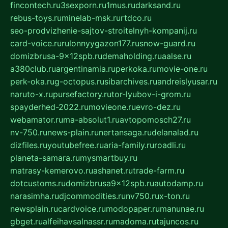
fincontech.ru
3sexporn.ru
1mus.ru
darksand.ru
rebus-toys.ru
minelab-msk.ru
rtdco.ru
seo-prodvizhenie-sajtov-stroitelnyh-kompanij.ru
card-voice.ru
rulonnyygazon177.ru
snow-guard.ru
domizbrusa-9x12spb.ru
demaholding.ru
aalse.ru
a380club.ru
argentinamia.ru
perkoka.ru
movie-one.ru
perk-oka.ru
g-octopus.ru
sibarchives.ru
andreislyusar.ru
naruto-x.ru
pursefactory.ru
tor-lyubov-i-grom.ru
spayderhed-2022.ru
movieone.ru
evro-dez.ru
webamator.ru
ma-absolut1.ru
avtopomosch27.ru
nv-750.ru
news-plain.ru
nertansaga.ru
delanalad.ru
dizfiles.ru
youtubefree.ru
aria-family.ru
roadli.ru
planeta-samara.ru
mysmartbuy.ru
matrasy-kemerovo.ru
ashanet.ru
trade-farm.ru
dotcustoms.ru
domizbrusa9x12spb.ru
autodamp.ru
narasimha.ru
djcommodities.ru
nv750.ru
x-ton.ru
newsplain.ru
cardvoice.ru
modopaper.ru
manunae.ru
gbget.ru
alfeihavsalnassr.ru
madoma.ru
tajuncos.ru