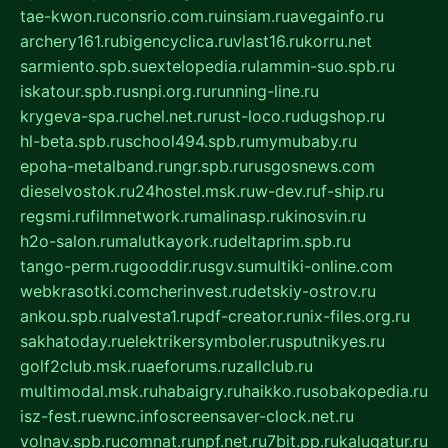
tae-kwon.ru
consrio.com.ru
insiam.ru
avegainfo.ru
archery161.ru
bigencyclica.ru
vlast16.ru
korru.net
sarmiento.spb.su
extelopedia.ru
lammin-suo.spb.ru
iskatour.spb.ru
snpi.org.ru
running-line.ru
krygeva-spa.ru
chel.net.ru
rust-loco.ru
dugshop.ru
hl-beta.spb.ru
school494.spb.ru
mymubaby.ru
epoha-metalband.ru
ngr.spb.ru
rusgosnews.com
dieselvostok.ru
24hostel.msk.ru
w-dev.ru
f-ship.ru
regsmi.ru
filmnetwork.ru
malinasp.ru
kinosvin.ru
h2o-salon.ru
malutkayork.ru
deltaprim.spb.ru
tango-perm.ru
gooddir.ru
sgv.su
multiki-online.com
webkrasotki.com
cherinvest.ru
detskiy-ostrov.ru
ankou.spb.ru
alvesta1.ru
pdf-creator.ru
nix-files.org.ru
sakhatoday.ru
elektrikersymboler.ru
sputnikyes.ru
golf2club.msk.ru
aeforums.ru
zallclub.ru
multimodal.msk.ru
habaigry.ru
haikko.ru
sobakopedia.ru
isz-fest.ru
ewnc.info
screensaver-clock.net.ru
volnav.spb.ru
comnat.ru
npf.net.ru
7bit.pp.ru
kalugatur.ru