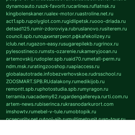
dynamoauto.ru
szk-favorit.ru
carlines.ru
flatnsk.ru
kingbolenskaner.ru
alex-motor.ru
astroline.net.ru
act1.spb.ru
polyglot.com.ru
gidlipetsk.ru
ooo-driada.ru
detsad125.ru
mir-zdoroviya.ru
bruslanovo.ru
siterem.ru
council.spb.ru
лодкипатриот.рф
kafekolizey.ru
iclub.net.ru
gazon-easy.ru
sugarepilekb.ru
grinox.ru
pylesostineco.ru
msts-ozarenie.ru
kameryjooan.ru
artemovskij.ru
dopler.spb.ru
aid70.ru
metall-perm.ru
ndm.msk.ru
ratingzooshop.ru
apiaccess.ru
globalautotrade.info
bezverhovskoe.ru
drsschool.ru
ZOOSMART.SPB.RU
dalakony.ru
medikijob.ru
remontt.spb.ru
photostudia.spb.ru
myragon.ru
terramia.ru
academy62.ru
gardengallereya.ru
rti.com.ru
artem-news.ru
biserinca.ru
krasnodarkurort.com
imshowtv.ru
mebel-v-tule.ru
mobtopik.ru
pcsecurity.net.ru
tool-sib.ru
multimetrunit.ru
sp-tour.ru
fan-cs.ru
santeh-russia.ru
symbian9.net.ru
DSHAIR.RU
tmmotors.spb.ru
xjocuricopii.com
musavtomat.msk.ru