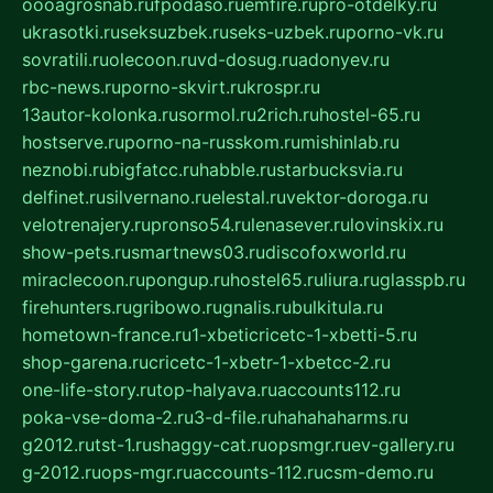
oooagrosnab.ru
fpodaso.ru
emfire.ru
pro-otdelky.ru
ukrasotki.ru
seksuzbek.ru
seks-uzbek.ru
porno-vk.ru
sovratili.ru
olecoon.ru
vd-dosug.ru
adonyev.ru
rbc-news.ru
porno-skvirt.ru
krospr.ru
13autor-kolonka.ru
sormol.ru
2rich.ru
hostel-65.ru
hostserve.ru
porno-na-russkom.ru
mishinlab.ru
neznobi.ru
bigfatcc.ru
habble.ru
starbucksvia.ru
delfinet.ru
silvernano.ru
elestal.ru
vektor-doroga.ru
velotrenajery.ru
pronso54.ru
lenasever.ru
lovinskix.ru
show-pets.ru
smartnews03.ru
discofoxworld.ru
miraclecoon.ru
pongup.ru
hostel65.ru
liura.ru
glasspb.ru
firehunters.ru
gribowo.ru
gnalis.ru
bulkitula.ru
hometown-france.ru
1-xbeticricetc-1-xbetti-5.ru
shop-garena.ru
cricetc-1-xbetr-1-xbetcc-2.ru
one-life-story.ru
top-halyava.ru
accounts112.ru
poka-vse-doma-2.ru
3-d-file.ru
hahahaharms.ru
g2012.ru
tst-1.ru
shaggy-cat.ru
opsmgr.ru
ev-gallery.ru
g-2012.ru
ops-mgr.ru
accounts-112.ru
csm-demo.ru