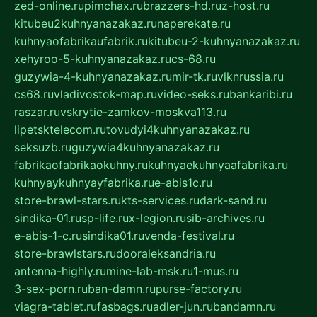
zed-online.ru
pimchax.ru
brazzers-hd.ru
z-host.ru
kitubeu2kuhnyanazakaz.ru
naperekate.ru
kuhnyaofabrikaufabrik.ru
kitubeu-2-kuhnyanazakaz.ru
xehyroo-5-kuhnyanazakaz.ru
cs-68.ru
guzywia-4-kuhnyanazakaz.ru
mir-tk.ru
vlknrussia.ru
cs68.ru
vladivostok-map.ru
video-seks.ru
bankaribi.ru
raszar.ru
vskrytie-zamkov-moskva113.ru
lipetsktelecom.ru
tovudyi4kuhnyanazakaz.ru
seksuzb.ru
guzywia4kuhnyanazakaz.ru
fabrikaofabrikaokuhny.ru
kuhnyaekuhnyaafabrika.ru
kuhnyaykuhnyayfabrika.ru
e-abis1c.ru
store-brawl-stars.ru
kts-services.ru
dark-sand.ru
sindika-01.ru
sp-life.ru
x-legion.ru
sib-archives.ru
e-abis-1-c.ru
sindika01.ru
venda-festival.ru
store-brawlstars.ru
dooraleksandria.ru
antenna-highly.ru
mine-lab-msk.ru
1-mus.ru
3-sex-porn.ru
ban-damn.ru
purse-factory.ru
viagra-tablet.ru
fasbags.ru
adler-jun.ru
bandamn.ru