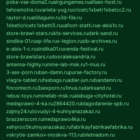
poka-vse-doma2.ru
airgungames.ru
allseo-host.ru
tehosmotre.ru
varieta-yug.ru
cricetc1xbetr1xbetcc2.ru
raytor-d.ru
atillagunn.ru
3d-file.ru
1xbeticricetc1xbetti5.ru
uafoot-statti.ru
e-abis1c.ru
store-brawl-stars.ru
kts-services.ru
dark-sand.ru
sindika-01.ru
sp-life.ru
x-legion.ru
sib-archives.ru
e-abis-1-c.ru
sindika01.ru
venda-festival.ru
store-brawlstars.ru
dooraleksandria.ru
antenna-highly.ru
mine-lab-msk.ru
1-mus.ru
3-sex-porn.ru
ban-damn.ru
purse-factory.ru
viagra-tablet.ru
fasbags.ru
adler-jun.ru
bandamn.ru
fincontech.ru
3sexporn.ru
1mus.ru
darksand.ru
rebus-toys.ru
minelab-msk.ru
alabuga-cityhotel.ru
medsprawo-4-ka.ru
2864420.ru
blagodarenie-spb.ru
zajmy24.ru
tovudyi-4-kuhnyanazakaz.ru
brazzerscom.ru
medsprawo4ka.ru
xehyroo5kuhnyanazakaz.ru
fabrikayfabrikaefabrika.ru
vskrytie-zamkov-moskva-113.ru
biletnadom.ru