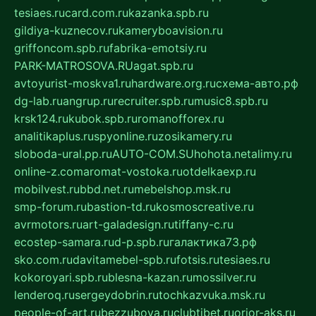
tesiaes.ru
card.com.ru
kazanka.spb.ru
gildiya-kuznecov.ru
kameryboavision.ru
griffoncom.spb.ru
fabrika-emotsiy.ru
PARK-MATROSOVA.RU
agat.spb.ru
avtoyurist-moskva1.ru
hardware.org.ru
схема-авто.рф
dg-lab.ru
angrup.ru
recruiter.spb.ru
music8.spb.ru
krsk124.ru
kubok.spb.ru
romanofforex.ru
analitikaplus.ru
spyonline.ru
zosikamery.ru
sloboda-ural.pp.ru
AUTO-COM.SU
hohota.net
alimy.ru
online-z.com
aromat-vostoka.ru
otdelkaexp.ru
mobilvest.ru
bbd.net.ru
mebelshop.msk.ru
smp-forum.ru
bastion-td.ru
kosmoscreative.ru
avrmotors.ru
art-galadesign.ru
tiffany-c.ru
ecostep-samara.ru
d-p.spb.ru
галактика73.рф
sko.com.ru
davitamebel-spb.ru
fotsis.ru
tesiaes.ru
kokoroyari.spb.ru
blesna-kazan.ru
mossilver.ru
lenderoq.ru
sergeydobrin.ru
tochkazvuka.msk.ru
people-of-art.ru
bezzubova.ru
clubtibet.ru
orior-aks.ru