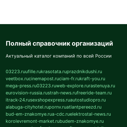
Полный справочник организаций
Актуальный каталог компаний по всей России
03223.ru
ufille.ru
krasotata.ru
prazdnikdushi.ru
veetbox.ru
cinemapost.ru
ciam-fr.ru
kraft-you.ru
mega-press.ru
03223.ru
web-explore.ru
rastenuya.ru
eurovision-russia.ru
strah-news.ru
freeride-team.ru
itrack-24.ru
sexshopexpress.ru
autostudiopro.ru
alabuga-cityhotel.ru
pornv.ru
atlantpereezd.ru
bud-em-znakomye.ru
a-cdc.ru
elektrostal-news.ru
korolevremont-market.ru
budem-znakomye.ru