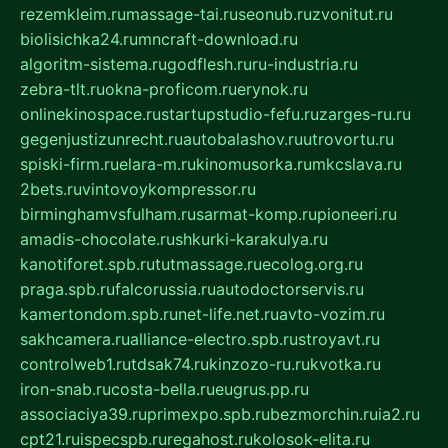
rezemkleim.ru
massage-tai.ru
seonub.ru
zvonitut.ru
biolisichka24.ru
mncraft-download.ru
algoritm-sistema.ru
godflesh.ru
ru-industria.ru
zebra-tlt.ru
okna-proficom.ru
erynok.ru
onlinekinospace.ru
startupstudio-fefu.ru
zarges-ru.ru
gegenjustizunrecht.ru
autobalashov.ru
utrovortu.ru
spiski-firm.ru
elara-m.ru
kinomusorka.ru
mkcslava.ru
2bets.ru
vintovoykompressor.ru
birminghamvsfulham.ru
sarmat-komp.ru
pioneeri.ru
amadis-chocolate.ru
shkurki-karakulya.ru
kanotiforet.spb.ru
tutmassage.ru
ecolog.org.ru
praga.spb.ru
falcorussia.ru
autodoctorservis.ru
kamertondom.spb.ru
net-life.net.ru
avto-vozim.ru
sakhcamera.ru
alliance-electro.spb.ru
stroyavt.ru
controlweb1.ru
tdsak74.ru
kinzozo-ru.ru
kvotka.ru
iron-snab.ru
costa-bella.ru
eugrus.pp.ru
associaciya39.ru
primexpo.spb.ru
bezmorchin.ru
ia2.ru
cpt21.ru
ispecspb.ru
regahost.ru
kolosok-elita.ru