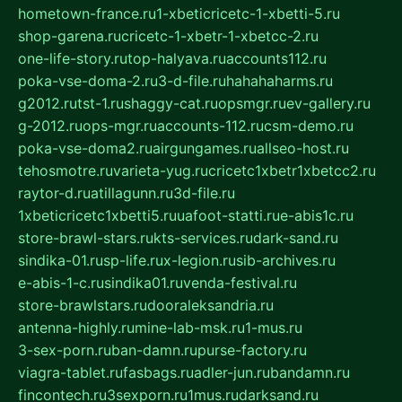
hometown-france.ru
1-xbeticricetc-1-xbetti-5.ru
shop-garena.ru
cricetc-1-xbetr-1-xbetcc-2.ru
one-life-story.ru
top-halyava.ru
accounts112.ru
poka-vse-doma-2.ru
3-d-file.ru
hahahaharms.ru
g2012.ru
tst-1.ru
shaggy-cat.ru
opsmgr.ru
ev-gallery.ru
g-2012.ru
ops-mgr.ru
accounts-112.ru
csm-demo.ru
poka-vse-doma2.ru
airgungames.ru
allseo-host.ru
tehosmotre.ru
varieta-yug.ru
cricetc1xbetr1xbetcc2.ru
raytor-d.ru
atillagunn.ru
3d-file.ru
1xbeticricetc1xbetti5.ru
uafoot-statti.ru
e-abis1c.ru
store-brawl-stars.ru
kts-services.ru
dark-sand.ru
sindika-01.ru
sp-life.ru
x-legion.ru
sib-archives.ru
e-abis-1-c.ru
sindika01.ru
venda-festival.ru
store-brawlstars.ru
dooraleksandria.ru
antenna-highly.ru
mine-lab-msk.ru
1-mus.ru
3-sex-porn.ru
ban-damn.ru
purse-factory.ru
viagra-tablet.ru
fasbags.ru
adler-jun.ru
bandamn.ru
fincontech.ru
3sexporn.ru
1mus.ru
darksand.ru