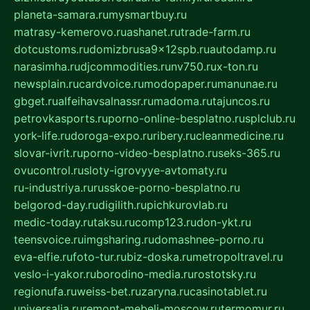
planeta-samara.ru
mysmartbuy.ru
matrasy-kemerovo.ru
ashanet.ru
trade-farm.ru
dotcustoms.ru
domizbrusa9x12spb.ru
autodamp.ru
narasimha.ru
djcommodities.ru
nv750.ru
x-ton.ru
newsplain.ru
cardvoice.ru
modopaper.ru
manunae.ru
gbget.ru
alfeihavsalnassr.ru
madoma.ru
tajuncos.ru
petrovkasports.ru
porno-online-besplatno.ru
splclub.ru
york-life.ru
doroga-expo.ru
ribery.ru
cleanmedicine.ru
slovar-ivrit.ru
porno-video-besplatno.ru
seks-365.ru
ovucontrol.ru
sloty-igrovyye-avtomaty.ru
ru-industriya.ru
russkoe-porno-besplatno.ru
belgorod-day.ru
digilith.ru
pichkurovlab.ru
medic-today.ru
taksu.ru
comp123.ru
don-ykt.ru
teensvoice.ru
imgsharing.ru
domashnee-porno.ru
eva-elfie.ru
foto-tur.ru
biz-doska.ru
metropoltravel.ru
veslo-i-yakor.ru
borodino-media.ru
rostotsky.ru
regionufa.ru
weiss-bet.ru
zaryna.ru
casinotablet.ru
universalia.ru
remont-mebeli-moscow.ru
termomur.ru