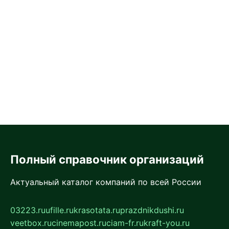
Полный справочник организаций
Актуальный каталог компаний по всей России
03223.ru
ufille.ru
krasotata.ru
prazdnikdushi.ru
veetbox.ru
cinemapost.ru
ciam-fr.ru
kraft-you.ru