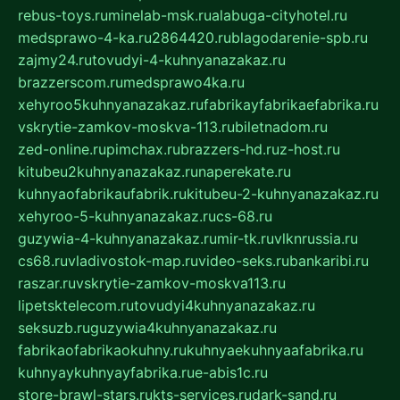
rebus-toys.ru
minelab-msk.ru
alabuga-cityhotel.ru
medsprawo-4-ka.ru
2864420.ru
blagodarenie-spb.ru
zajmy24.ru
tovudyi-4-kuhnyanazakaz.ru
brazzerscom.ru
medsprawo4ka.ru
xehyroo5kuhnyanazakaz.ru
fabrikayfabrikaefabrika.ru
vskrytie-zamkov-moskva-113.ru
biletnadom.ru
zed-online.ru
pimchax.ru
brazzers-hd.ru
z-host.ru
kitubeu2kuhnyanazakaz.ru
naperekate.ru
kuhnyaofabrikaufabrik.ru
kitubeu-2-kuhnyanazakaz.ru
xehyroo-5-kuhnyanazakaz.ru
cs-68.ru
guzywia-4-kuhnyanazakaz.ru
mir-tk.ru
vlknrussia.ru
cs68.ru
vladivostok-map.ru
video-seks.ru
bankaribi.ru
raszar.ru
vskrytie-zamkov-moskva113.ru
lipetsktelecom.ru
tovudyi4kuhnyanazakaz.ru
seksuzb.ru
guzywia4kuhnyanazakaz.ru
fabrikaofabrikaokuhny.ru
kuhnyaekuhnyaafabrika.ru
kuhnyaykuhnyayfabrika.ru
e-abis1c.ru
store-brawl-stars.ru
kts-services.ru
dark-sand.ru