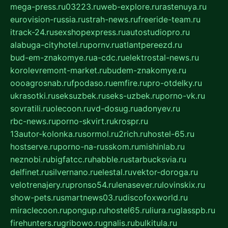
mega-press.ru
03223.ru
web-explore.ru
rastenuya.ru
eurovision-russia.ru
strah-news.ru
freeride-team.ru
itrack-24.ru
sexshopexpress.ru
autostudiopro.ru
alabuga-cityhotel.ru
pornv.ru
atlantpereezd.ru
bud-em-znakomye.ru
a-cdc.ru
elektrostal-news.ru
korolevremont-market.ru
budem-znakomye.ru
oooagrosnab.ru
fpodaso.ru
emfire.ru
pro-otdelky.ru
ukrasotki.ru
seksuzbek.ru
seks-uzbek.ru
porno-vk.ru
sovratili.ru
olecoon.ru
vd-dosug.ru
adonyev.ru
rbc-news.ru
porno-skvirt.ru
krospr.ru
13autor-kolonka.ru
sormol.ru
2rich.ru
hostel-65.ru
hostserve.ru
porno-na-russkom.ru
mishinlab.ru
neznobi.ru
bigfatcc.ru
habble.ru
starbucksvia.ru
delfinet.ru
silvernano.ru
elestal.ru
vektor-doroga.ru
velotrenajery.ru
pronso54.ru
lenasever.ru
lovinskix.ru
show-pets.ru
smartnews03.ru
discofoxworld.ru
miraclecoon.ru
pongup.ru
hostel65.ru
liura.ru
glasspb.ru
firehunters.ru
gribowo.ru
gnalis.ru
bulkitula.ru