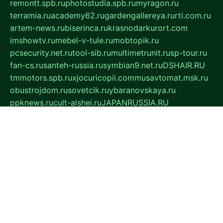
remontt.spb.ru
photostudia.spb.ru
myragon.ru
terramia.ru
academy62.ru
gardengallereya.ru
rti.com.ru
artem-news.ru
biserinca.ru
krasnodarkurort.com
imshowtv.ru
mebel-v-tule.ru
mobtopik.ru
pcsecurity.net.ru
tool-sib.ru
multimetrunit.ru
sp-tour.ru
fan-cs.ru
santeh-russia.ru
symbian9.net.ru
DSHAIR.RU
tmmotors.spb.ru
xjocuricopii.com
musavtomat.msk.ru
obustrojdom.ru
sovetcik.ru
ybaranovskaya.ru
ppknews.ru
cult-alshei.ru
JAPANRUSSIA.RU
proekciyamebel.ru
imper-finans.ru
rim.org.ru
glamourai.ru
brassminus.ru
zabor-pro.ru
ftn.pp.ru
dorogoe58.ru
laimengpacker.ru
kuzova-zapchasti.ru
sageerp.ru
taxodrom.ru
dsrazvitie.ru
hardcity.net.ru
ratinghomegames.ru
topservice25.ru
gubernyan.ru
gtglasslined.ru
ii4.ru
tssport.spb.ru
andorra24.com
blackwallstreet.ru
oboimos.ru
optim-doors.com.ru
ikuch.ru
nycr.org.ru
npa21.ru
vremya-ch.spb.ru
desert000.ru
ivtorgi.ru
ifiori.ru
catalog-statei.ru