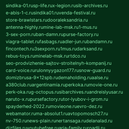
sindika-01.ru
sp-life.ru
x-legion.ru
sib-archives.ru
e-abis-1-c.ru
sindika01.ru
venda-festival.ru
store-brawlstars.ru
dooraleksandria.ru
antenna-highly.ru
mine-lab-msk.ru
1-mus.ru
3-sex-porn.ru
ban-damn.ru
purse-factory.ru
viagra-tablet.ru
fasbags.ru
adler-jun.ru
bandamn.ru
fincontech.ru
3sexporn.ru
1mus.ru
darksand.ru
rebus-toys.ru
minelab-msk.ru
rtdco.ru
seo-prodvizhenie-sajtov-stroitelnyh-kompanij.ru
card-voice.ru
rulonnyygazon177.ru
snow-guard.ru
domizbrusa-9x12spb.ru
demaholding.ru
aalse.ru
a380club.ru
argentinamia.ru
perkoka.ru
movie-one.ru
perk-oka.ru
g-octopus.ru
sibarchives.ru
andreislyusar.ru
naruto-x.ru
pursefactory.ru
tor-lyubov-i-grom.ru
spayderhed-2022.ru
movieone.ru
evro-dez.ru
webamator.ru
ma-absolut1.ru
avtopomosch27.ru
nv-750.ru
news-plain.ru
nertansaga.ru
delanalad.ru
dizfiles.ru
youtubefree.ru
aria-family.ru
roadli.ru