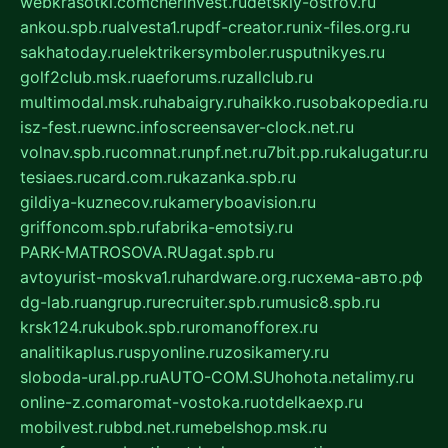
webkrasotki.com
cherinvest.ru
detskiy-ostrov.ru
ankou.spb.ru
alvesta1.ru
pdf-creator.ru
nix-files.org.ru
sakhatoday.ru
elektrikersymboler.ru
sputnikyes.ru
golf2club.msk.ru
aeforums.ru
zallclub.ru
multimodal.msk.ru
habaigry.ru
haikko.ru
sobakopedia.ru
isz-fest.ru
ewnc.info
screensaver-clock.net.ru
volnav.spb.ru
comnat.ru
npf.net.ru
7bit.pp.ru
kalugatur.ru
tesiaes.ru
card.com.ru
kazanka.spb.ru
gildiya-kuznecov.ru
kameryboavision.ru
griffoncom.spb.ru
fabrika-emotsiy.ru
PARK-MATROSOVA.RU
agat.spb.ru
avtoyurist-moskva1.ru
hardware.org.ru
схема-авто.рф
dg-lab.ru
angrup.ru
recruiter.spb.ru
music8.spb.ru
krsk124.ru
kubok.spb.ru
romanofforex.ru
analitikaplus.ru
spyonline.ru
zosikamery.ru
sloboda-ural.pp.ru
AUTO-COM.SU
hohota.net
alimy.ru
online-z.com
aromat-vostoka.ru
otdelkaexp.ru
mobilvest.ru
bbd.net.ru
mebelshop.msk.ru