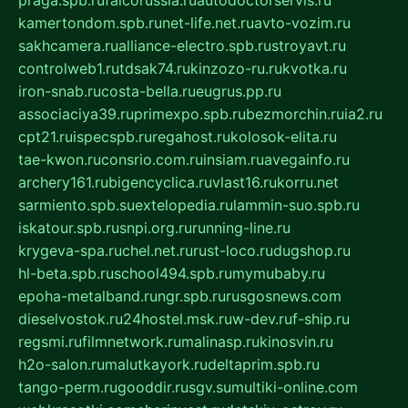
kamertondom.spb.ru
net-life.net.ru
avto-vozim.ru
sakhcamera.ru
alliance-electro.spb.ru
stroyavt.ru
controlweb1.ru
tdsak74.ru
kinzozo-ru.ru
kvotka.ru
iron-snab.ru
costa-bella.ru
eugrus.pp.ru
associaciya39.ru
primexpo.spb.ru
bezmorchin.ru
ia2.ru
cpt21.ru
ispecspb.ru
regahost.ru
kolosok-elita.ru
tae-kwon.ru
consrio.com.ru
insiam.ru
avegainfo.ru
archery161.ru
bigencyclica.ru
vlast16.ru
korru.net
sarmiento.spb.su
extelopedia.ru
lammin-suo.spb.ru
iskatour.spb.ru
snpi.org.ru
running-line.ru
krygeva-spa.ru
chel.net.ru
rust-loco.ru
dugshop.ru
hl-beta.spb.ru
school494.spb.ru
mymubaby.ru
epoha-metalband.ru
ngr.spb.ru
rusgosnews.com
dieselvostok.ru
24hostel.msk.ru
w-dev.ru
f-ship.ru
regsmi.ru
filmnetwork.ru
malinasp.ru
kinosvin.ru
h2o-salon.ru
malutkayork.ru
deltaprim.spb.ru
tango-perm.ru
gooddir.ru
sgv.su
multiki-online.com