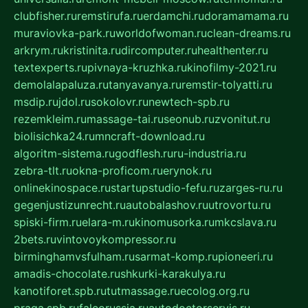
clubfisher.ru
remstirufa.ru
erdamchi.ru
doramamama.ru
muraviovka-park.ru
worldofwoman.ru
clean-dreams.ru
arkrym.ru
kristinita.ru
dircomputer.ru
healthenter.ru
textexperts.ru
pivnaya-kruzhka.ru
kinofilmy-2021.ru
demolalapaluza.ru
tanyavanya.ru
remstir-tolyatti.ru
msdip.ru
jdol.ru
sokolovr.ru
newtech-spb.ru
rezemkleim.ru
massage-tai.ru
seonub.ru
zvonitut.ru
biolisichka24.ru
mncraft-download.ru
algoritm-sistema.ru
godflesh.ru
ru-industria.ru
zebra-tlt.ru
okna-proficom.ru
erynok.ru
onlinekinospace.ru
startupstudio-fefu.ru
zarges-ru.ru
gegenjustizunrecht.ru
autobalashov.ru
utrovortu.ru
spiski-firm.ru
elara-m.ru
kinomusorka.ru
mkcslava.ru
2bets.ru
vintovoykompressor.ru
birminghamvsfulham.ru
sarmat-komp.ru
pioneeri.ru
amadis-chocolate.ru
shkurki-karakulya.ru
kanotiforet.spb.ru
tutmassage.ru
ecolog.org.ru
praga.spb.ru
falcorussia.ru
autodoctorservis.ru