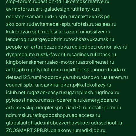
smp-forum.ru
bastion-td.ru
kosmoscreative.ru
avrmotors.ru
art-galadesign.ru
tiffany-c.ru
ecostep-samara.ru
d-p.spb.ru
галактика73.рф
sko.com.ru
davitamebel-spb.ru
fotsis.ru
tesiaes.ru
kokoroyari.spb.ru
blesna-kazan.ru
mossilver.ru
lenderoq.ru
sergeydobrin.ru
tochkazvuka.msk.ru
people-of-art.ru
bezzubova.ru
clubtibet.ru
orior-aks.ru
dynamoauto.ru
szk-favorit.ru
carlines.ru
flatnsk.ru
kingbolenskaner.ru
alex-motor.ru
astroline.net.ru
act1.spb.ru
polyglot.com.ru
gidlipetsk.ru
ooo-driada.ru
detsad125.ru
mir-zdoroviya.ru
bruslanovo.ru
siterem.ru
council.spb.ru
лодкипатриот.рф
kafekolizey.ru
iclub.net.ru
gazon-easy.ru
sugarepilekb.ru
grinox.ru
pylesostineco.ru
msts-ozarenie.ru
kameryjooan.ru
artemovskij.ru
dopler.spb.ru
aid70.ru
metall-perm.ru
ndm.msk.ru
ratingzooshop.ru
apiaccess.ru
globalautotrade.info
bezverhovskoe.ru
drsschool.ru
ZOOSMART.SPB.RU
dalakony.ru
medikijob.ru