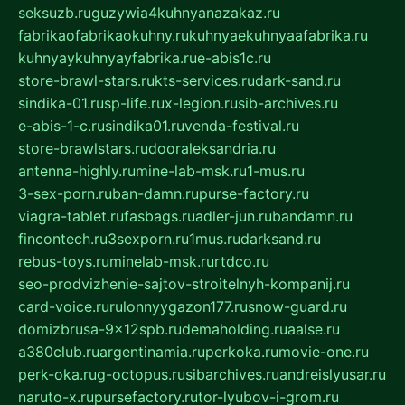
seksuzb.ru
guzywia4kuhnyanazakaz.ru
fabrikaofabrikaokuhny.ru
kuhnyaekuhnyaafabrika.ru
kuhnyaykuhnyayfabrika.ru
e-abis1c.ru
store-brawl-stars.ru
kts-services.ru
dark-sand.ru
sindika-01.ru
sp-life.ru
x-legion.ru
sib-archives.ru
e-abis-1-c.ru
sindika01.ru
venda-festival.ru
store-brawlstars.ru
dooraleksandria.ru
antenna-highly.ru
mine-lab-msk.ru
1-mus.ru
3-sex-porn.ru
ban-damn.ru
purse-factory.ru
viagra-tablet.ru
fasbags.ru
adler-jun.ru
bandamn.ru
fincontech.ru
3sexporn.ru
1mus.ru
darksand.ru
rebus-toys.ru
minelab-msk.ru
rtdco.ru
seo-prodvizhenie-sajtov-stroitelnyh-kompanij.ru
card-voice.ru
rulonnyygazon177.ru
snow-guard.ru
domizbrusa-9x12spb.ru
demaholding.ru
aalse.ru
a380club.ru
argentinamia.ru
perkoka.ru
movie-one.ru
perk-oka.ru
g-octopus.ru
sibarchives.ru
andreislyusar.ru
naruto-x.ru
pursefactory.ru
tor-lyubov-i-grom.ru