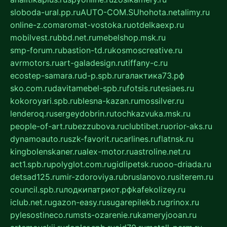
sloboda-ural.pp.ru
AUTO-COM.SU
hohota.net
alimy.ru
online-z.com
aromat-vostoka.ru
otdelkaexp.ru
mobilvest.ru
bbd.net.ru
mebelshop.msk.ru
smp-forum.ru
bastion-td.ru
kosmoscreative.ru
avrmotors.ru
art-galadesign.ru
tiffany-c.ru
ecostep-samara.ru
d-p.spb.ru
галактика73.рф
sko.com.ru
davitamebel-spb.ru
fotsis.ru
tesiaes.ru
kokoroyari.spb.ru
blesna-kazan.ru
mossilver.ru
lenderoq.ru
sergeydobrin.ru
tochkazvuka.msk.ru
people-of-art.ru
bezzubova.ru
clubtibet.ru
orior-aks.ru
dynamoauto.ru
szk-favorit.ru
carlines.ru
flatnsk.ru
kingbolenskaner.ru
alex-motor.ru
astroline.net.ru
act1.spb.ru
polyglot.com.ru
gidlipetsk.ru
ooo-driada.ru
detsad125.ru
mir-zdoroviya.ru
bruslanovo.ru
siterem.ru
council.spb.ru
лодкипатриот.рф
kafekolizey.ru
iclub.net.ru
gazon-easy.ru
sugarepilekb.ru
grinox.ru
pylesostineco.ru
msts-ozarenie.ru
kameryjooan.ru