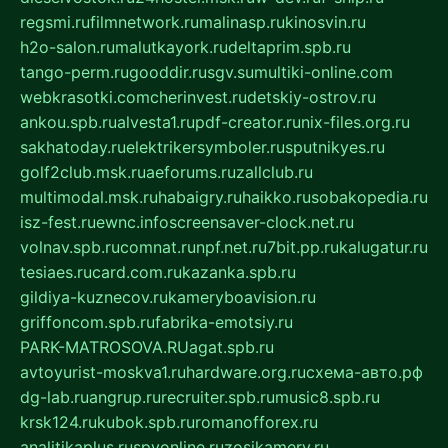
regsmi.ru
filmnetwork.ru
malinasp.ru
kinosvin.ru
h2o-salon.ru
malutkayork.ru
deltaprim.spb.ru
tango-perm.ru
gooddir.ru
sgv.su
multiki-online.com
webkrasotki.com
cherinvest.ru
detskiy-ostrov.ru
ankou.spb.ru
alvesta1.ru
pdf-creator.ru
nix-files.org.ru
sakhatoday.ru
elektrikersymboler.ru
sputnikyes.ru
golf2club.msk.ru
aeforums.ru
zallclub.ru
multimodal.msk.ru
habaigry.ru
haikko.ru
sobakopedia.ru
isz-fest.ru
ewnc.info
screensaver-clock.net.ru
volnav.spb.ru
comnat.ru
npf.net.ru
7bit.pp.ru
kalugatur.ru
tesiaes.ru
card.com.ru
kazanka.spb.ru
gildiya-kuznecov.ru
kameryboavision.ru
griffoncom.spb.ru
fabrika-emotsiy.ru
PARK-MATROSOVA.RU
agat.spb.ru
avtoyurist-moskva1.ru
hardware.org.ru
схема-авто.рф
dg-lab.ru
angrup.ru
recruiter.spb.ru
music8.spb.ru
krsk124.ru
kubok.spb.ru
romanofforex.ru
analitikaplus.ru
spyonline.ru
zosikamery.ru