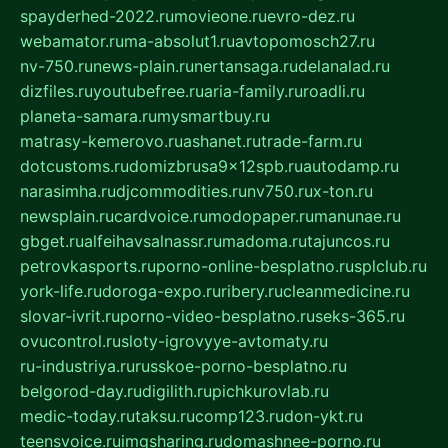
spayderhed-2022.ru
movieone.ru
evro-dez.ru
webamator.ru
ma-absolut1.ru
avtopomosch27.ru
nv-750.ru
news-plain.ru
nertansaga.ru
delanalad.ru
dizfiles.ru
youtubefree.ru
aria-family.ru
roadli.ru
planeta-samara.ru
mysmartbuy.ru
matrasy-kemerovo.ru
ashanet.ru
trade-farm.ru
dotcustoms.ru
domizbrusa9x12spb.ru
autodamp.ru
narasimha.ru
djcommodities.ru
nv750.ru
x-ton.ru
newsplain.ru
cardvoice.ru
modopaper.ru
manunae.ru
gbget.ru
alfeihavsalnassr.ru
madoma.ru
tajuncos.ru
petrovkasports.ru
porno-online-besplatno.ru
splclub.ru
york-life.ru
doroga-expo.ru
ribery.ru
cleanmedicine.ru
slovar-ivrit.ru
porno-video-besplatno.ru
seks-365.ru
ovucontrol.ru
sloty-igrovyye-avtomaty.ru
ru-industriya.ru
russkoe-porno-besplatno.ru
belgorod-day.ru
digilith.ru
pichkurovlab.ru
medic-today.ru
taksu.ru
comp123.ru
don-ykt.ru
teensvoice.ru
imgsharing.ru
domashnee-porno.ru