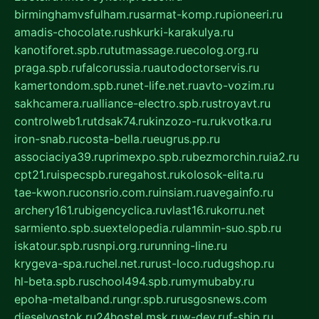
birminghamvsfulham.ru
sarmat-komp.ru
pioneeri.ru
amadis-chocolate.ru
shkurki-karakulya.ru
kanotiforet.spb.ru
tutmassage.ru
ecolog.org.ru
praga.spb.ru
falcorussia.ru
autodoctorservis.ru
kamertondom.spb.ru
net-life.net.ru
avto-vozim.ru
sakhcamera.ru
alliance-electro.spb.ru
stroyavt.ru
controlweb1.ru
tdsak74.ru
kinzozo-ru.ru
kvotka.ru
iron-snab.ru
costa-bella.ru
eugrus.pp.ru
associaciya39.ru
primexpo.spb.ru
bezmorchin.ru
ia2.ru
cpt21.ru
ispecspb.ru
regahost.ru
kolosok-elita.ru
tae-kwon.ru
consrio.com.ru
insiam.ru
avegainfo.ru
archery161.ru
bigencyclica.ru
vlast16.ru
korru.net
sarmiento.spb.su
extelopedia.ru
lammin-suo.spb.ru
iskatour.spb.ru
snpi.org.ru
running-line.ru
krygeva-spa.ru
chel.net.ru
rust-loco.ru
dugshop.ru
hl-beta.spb.ru
school494.spb.ru
mymubaby.ru
epoha-metalband.ru
ngr.spb.ru
rusgosnews.com
dieselvostok.ru
24hostel.msk.ru
w-dev.ru
f-ship.ru