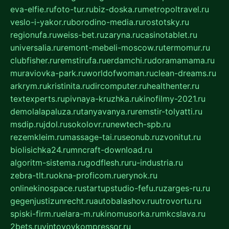
eva-elfie.ru
foto-tur.ru
biz-doska.ru
metropoltravel.ru
veslo-i-yakor.ru
borodino-media.ru
rostotsky.ru
regionufa.ru
weiss-bet.ru
zaryna.ru
casinotablet.ru
universalia.ru
remont-mebeli-moscow.ru
termomur.ru
clubfisher.ru
remstirufa.ru
erdamchi.ru
doramamama.ru
muraviovka-park.ru
worldofwoman.ru
clean-dreams.ru
arkrym.ru
kristinita.ru
dircomputer.ru
healthenter.ru
textexperts.ru
pivnaya-kruzhka.ru
kinofilmy-2021.ru
demolalapaluza.ru
tanyavanya.ru
remstir-tolyatti.ru
msdip.ru
jdol.ru
sokolovr.ru
newtech-spb.ru
rezemkleim.ru
massage-tai.ru
seonub.ru
zvonitut.ru
biolisichka24.ru
mncraft-download.ru
algoritm-sistema.ru
godflesh.ru
ru-industria.ru
zebra-tlt.ru
okna-proficom.ru
erynok.ru
onlinekinospace.ru
startupstudio-fefu.ru
zarges-ru.ru
gegenjustizunrecht.ru
autobalashov.ru
utrovortu.ru
spiski-firm.ru
elara-m.ru
kinomusorka.ru
mkcslava.ru
2bets.ru
vintovoykompressor.ru