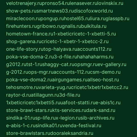
velotrenajery.ru
pronso54.ru
lenasever.ru
lovinskix.ru
show-pets.ru
smartnews03.ru
discofoxworld.ru
miraclecoon.ru
pongup.ru
hostel65.ru
liura.ru
glasspb.ru
firehunters.ru
gribowo.ru
gnalis.ru
bulkitula.ru
hometown-france.ru
1-xbeticricetc-1-xbetti-5.ru
shop-garena.ru
cricetc-1-xbetr-1-xbetcc-2.ru
one-life-story.ru
top-halyava.ru
accounts112.ru
poka-vse-doma-2.ru
3-d-file.ru
hahahaharms.ru
g2012.ru
tst-1.ru
shaggy-cat.ru
opsmgr.ru
ev-gallery.ru
g-2012.ru
ops-mgr.ru
accounts-112.ru
csm-demo.ru
poka-vse-doma2.ru
airgungames.ru
allseo-host.ru
tehosmotre.ru
varieta-yug.ru
cricetc1xbetr1xbetcc2.ru
raytor-d.ru
atillagunn.ru
3d-file.ru
1xbeticricetc1xbetti5.ru
uafoot-statti.ru
e-abis1c.ru
store-brawl-stars.ru
kts-services.ru
dark-sand.ru
sindika-01.ru
sp-life.ru
x-legion.ru
sib-archives.ru
e-abis-1-c.ru
sindika01.ru
venda-festival.ru
store-brawlstars.ru
dooraleksandria.ru