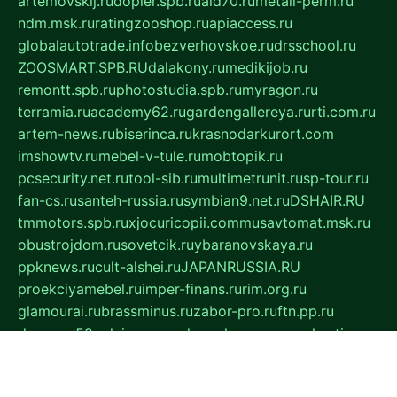
artemovskij.ru
dopler.spb.ru
aid70.ru
metall-perm.ru
ndm.msk.ru
ratingzooshop.ru
apiaccess.ru
globalautotrade.info
bezverhovskoe.ru
drsschool.ru
ZOOSMART.SPB.RU
dalakony.ru
medikijob.ru
remontt.spb.ru
photostudia.spb.ru
myragon.ru
terramia.ru
academy62.ru
gardengallereya.ru
rti.com.ru
artem-news.ru
biserinca.ru
krasnodarkurort.com
imshowtv.ru
mebel-v-tule.ru
mobtopik.ru
pcsecurity.net.ru
tool-sib.ru
multimetrunit.ru
sp-tour.ru
fan-cs.ru
santeh-russia.ru
symbian9.net.ru
DSHAIR.RU
tmmotors.spb.ru
xjocuricopii.com
musavtomat.msk.ru
obustrojdom.ru
sovetcik.ru
ybaranovskaya.ru
ppknews.ru
cult-alshei.ru
JAPANRUSSIA.RU
proekciyamebel.ru
imper-finans.ru
rim.org.ru
glamourai.ru
brassminus.ru
zabor-pro.ru
ftn.pp.ru
dorogoe58.ru
laimengpacker.ru
kuzova-zapchasti.ru
sageerp.ru
taxodrom.ru
dsrazvitie.ru
hardcity.net.ru
ratinghomegames.ru
topservice25.ru
gubernyan.ru