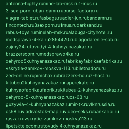
antenna-highly.ru
mine-lab-msk.ru
1-mus.ru
3-sex-porn.ru
ban-damn.ru
purse-factory.ru
viagra-tablet.ru
fasbags.ru
adler-jun.ru
bandamn.ru
fincontech.ru
3sexporn.ru
1mus.ru
darksand.ru
rebus-toys.ru
minelab-msk.ru
alabuga-cityhotel.ru
medsprawo-4-ka.ru
2864420.ru
blagodarenie-spb.ru
zajmy24.ru
tovudyi-4-kuhnyanazakaz.ru
brazzerscom.ru
medsprawo4ka.ru
xehyroo5kuhnyanazakaz.ru
fabrikayfabrikaefabrika.ru
vskrytie-zamkov-moskva-113.ru
biletnadom.ru
zed-online.ru
pimchax.ru
brazzers-hd.ru
z-host.ru
kitubeu2kuhnyanazakaz.ru
naperekate.ru
kuhnyaofabrikaufabrik.ru
kitubeu-2-kuhnyanazakaz.ru
xehyroo-5-kuhnyanazakaz.ru
cs-68.ru
guzywia-4-kuhnyanazakaz.ru
mir-tk.ru
vlknrussia.ru
cs68.ru
vladivostok-map.ru
video-seks.ru
bankaribi.ru
raszar.ru
vskrytie-zamkov-moskva113.ru
lipetsktelecom.ru
tovudyi4kuhnyanazakaz.ru