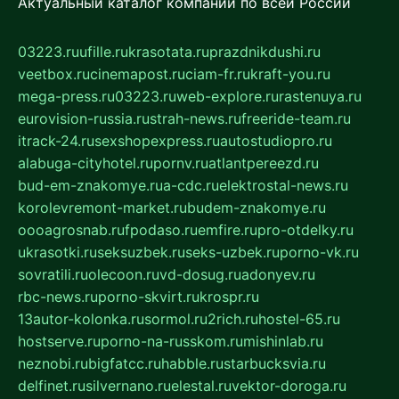
Актуальный каталог компаний по всей России
03223.ru
ufille.ru
krasotata.ru
prazdnikdushi.ru
veetbox.ru
cinemapost.ru
ciam-fr.ru
kraft-you.ru
mega-press.ru
03223.ru
web-explore.ru
rastenuya.ru
eurovision-russia.ru
strah-news.ru
freeride-team.ru
itrack-24.ru
sexshopexpress.ru
autostudiopro.ru
alabuga-cityhotel.ru
pornv.ru
atlantpereezd.ru
bud-em-znakomye.ru
a-cdc.ru
elektrostal-news.ru
korolevremont-market.ru
budem-znakomye.ru
oooagrosnab.ru
fpodaso.ru
emfire.ru
pro-otdelky.ru
ukrasotki.ru
seksuzbek.ru
seks-uzbek.ru
porno-vk.ru
sovratili.ru
olecoon.ru
vd-dosug.ru
adonyev.ru
rbc-news.ru
porno-skvirt.ru
krospr.ru
13autor-kolonka.ru
sormol.ru
2rich.ru
hostel-65.ru
hostserve.ru
porno-na-russkom.ru
mishinlab.ru
neznobi.ru
bigfatcc.ru
habble.ru
starbucksvia.ru
delfinet.ru
silvernano.ru
elestal.ru
vektor-doroga.ru