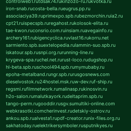
controlweb1.ru
tdsak74.ru
kinzozo-ru.ru
kvotka.ru
iron-snab.ru
costa-bella.ru
eugrus.pp.ru
associaciya39.ru
primexpo.spb.ru
bezmorchin.ru
ia2.ru
cpt21.ru
ispecspb.ru
regahost.ru
kolosok-elita.ru
tae-kwon.ru
consrio.com.ru
insiam.ru
avegainfo.ru
archery161.ru
bigencyclica.ru
vlast16.ru
korru.net
sarmiento.spb.su
extelopedia.ru
lammin-suo.spb.ru
iskatour.spb.ru
snpi.org.ru
running-line.ru
krygeva-spa.ru
chel.net.ru
rust-loco.ru
dugshop.ru
hl-beta.spb.ru
school494.spb.ru
mymubaby.ru
epoha-metalband.ru
ngr.spb.ru
rusgosnews.com
dieselvostok.ru
24hostel.msk.ru
w-dev.ru
f-ship.ru
regsmi.ru
filmnetwork.ru
malinasp.ru
kinosvin.ru
h2o-salon.ru
malutkayork.ru
deltaprim.spb.ru
tango-perm.ru
gooddir.ru
sgv.su
multiki-online.com
webkrasotki.com
cherinvest.ru
detskiy-ostrov.ru
ankou.spb.ru
alvesta1.ru
pdf-creator.ru
nix-files.org.ru
sakhatoday.ru
elektrikersymboler.ru
sputnikyes.ru