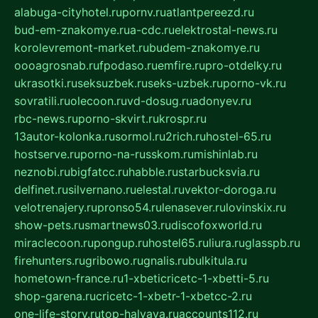
alabuga-cityhotel.ru
pornv.ru
atlantpereezd.ru
bud-em-znakomye.ru
a-cdc.ru
elektrostal-news.ru
korolevremont-market.ru
budem-znakomye.ru
oooagrosnab.ru
fpodaso.ru
emfire.ru
pro-otdelky.ru
ukrasotki.ru
seksuzbek.ru
seks-uzbek.ru
porno-vk.ru
sovratili.ru
olecoon.ru
vd-dosug.ru
adonyev.ru
rbc-news.ru
porno-skvirt.ru
krospr.ru
13autor-kolonka.ru
sormol.ru
2rich.ru
hostel-65.ru
hostserve.ru
porno-na-russkom.ru
mishinlab.ru
neznobi.ru
bigfatcc.ru
habble.ru
starbucksvia.ru
delfinet.ru
silvernano.ru
elestal.ru
vektor-doroga.ru
velotrenajery.ru
pronso54.ru
lenasever.ru
lovinskix.ru
show-pets.ru
smartnews03.ru
discofoxworld.ru
miraclecoon.ru
pongup.ru
hostel65.ru
liura.ru
glasspb.ru
firehunters.ru
gribowo.ru
gnalis.ru
bulkitula.ru
hometown-france.ru
1-xbeticricetc-1-xbetti-5.ru
shop-garena.ru
cricetc-1-xbetr-1-xbetcc-2.ru
one-life-story.ru
top-halyava.ru
accounts112.ru