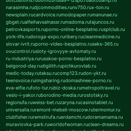
dotcustoms.ru
domizbrusa9x12spb.ru
autodamp.ru
narasimha.ru
djcommodities.ru
nv750.ru
x-ton.ru
newsplain.ru
cardvoice.ru
modopaper.ru
manunae.ru
gbget.ru
alfeihavsalnassr.ru
madoma.ru
tajuncos.ru
petrovkasports.ru
porno-online-besplatno.ru
splclub.ru
york-life.ru
doroga-expo.ru
ribery.ru
cleanmedicine.ru
slovar-ivrit.ru
porno-video-besplatno.ru
seks-365.ru
ovucontrol.ru
sloty-igrovyye-avtomaty.ru
ru-industriya.ru
russkoe-porno-besplatno.ru
belgorod-day.ru
digilith.ru
pichkurovlab.ru
medic-today.ru
taksu.ru
comp123.ru
don-ykt.ru
teensvoice.ru
imgsharing.ru
domashnee-porno.ru
eva-elfie.ru
foto-tur.ru
biz-doska.ru
metropoltravel.ru
veslo-i-yakor.ru
borodino-media.ru
rostotsky.ru
regionufa.ru
weiss-bet.ru
zaryna.ru
casinotablet.ru
universalia.ru
remont-mebeli-moscow.ru
termomur.ru
clubfisher.ru
remstirufa.ru
erdamchi.ru
doramamama.ru
muraviovka-park.ru
worldofwoman.ru
clean-dreams.ru