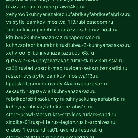
brazzerscom.ru
medsprawo4ka.ru
xehyroo5kuhnyanazakaz.ru
fabrikayfabrikaefabrika.ru
vskrytie-zamkov-moskva-113.ru
biletnadom.ru
zed-online.ru
pimchax.ru
brazzers-hd.ru
z-host.ru
kitubeu2kuhnyanazakaz.ru
naperekate.ru
kuhnyaofabrikaufabrik.ru
kitubeu-2-kuhnyanazakaz.ru
xehyroo-5-kuhnyanazakaz.ru
cs-68.ru
guzywia-4-kuhnyanazakaz.ru
mir-tk.ru
vlknrussia.ru
cs68.ru
vladivostok-map.ru
video-seks.ru
bankaribi.ru
raszar.ru
vskrytie-zamkov-moskva113.ru
lipetsktelecom.ru
tovudyi4kuhnyanazakaz.ru
seksuzb.ru
guzywia4kuhnyanazakaz.ru
fabrikaofabrikaokuhny.ru
kuhnyaekuhnyaafabrika.ru
kuhnyaykuhnyayfabrika.ru
e-abis1c.ru
store-brawl-stars.ru
kts-services.ru
dark-sand.ru
sindika-01.ru
sp-life.ru
x-legion.ru
sib-archives.ru
e-abis-1-c.ru
sindika01.ru
venda-festival.ru
store-brawlstars.ru
dooraleksandria.ru