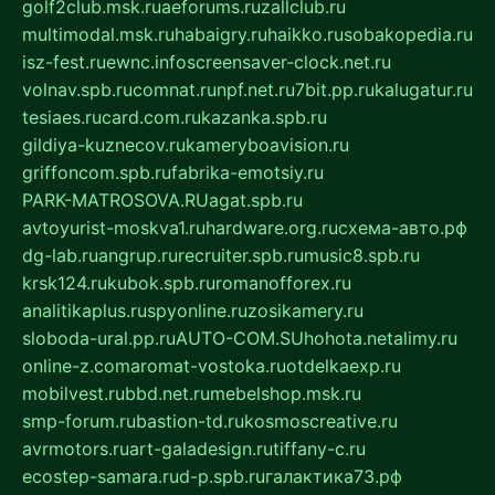
golf2club.msk.ru
aeforums.ru
zallclub.ru
multimodal.msk.ru
habaigry.ru
haikko.ru
sobakopedia.ru
isz-fest.ru
ewnc.info
screensaver-clock.net.ru
volnav.spb.ru
comnat.ru
npf.net.ru
7bit.pp.ru
kalugatur.ru
tesiaes.ru
card.com.ru
kazanka.spb.ru
gildiya-kuznecov.ru
kameryboavision.ru
griffoncom.spb.ru
fabrika-emotsiy.ru
PARK-MATROSOVA.RU
agat.spb.ru
avtoyurist-moskva1.ru
hardware.org.ru
схема-авто.рф
dg-lab.ru
angrup.ru
recruiter.spb.ru
music8.spb.ru
krsk124.ru
kubok.spb.ru
romanofforex.ru
analitikaplus.ru
spyonline.ru
zosikamery.ru
sloboda-ural.pp.ru
AUTO-COM.SU
hohota.net
alimy.ru
online-z.com
aromat-vostoka.ru
otdelkaexp.ru
mobilvest.ru
bbd.net.ru
mebelshop.msk.ru
smp-forum.ru
bastion-td.ru
kosmoscreative.ru
avrmotors.ru
art-galadesign.ru
tiffany-c.ru
ecostep-samara.ru
d-p.spb.ru
галактика73.рф