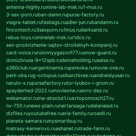
antenna-highly.ru
mine-lab-msk.ru
1-mus.ru
3-sex-porn.ru
ban-damn.ru
purse-factory.ru
viagra-tablet.ru
fasbags.ru
adler-jun.ru
bandamn.ru
fincontech.ru
3sexporn.ru
1mus.ru
darksand.ru
rebus-toys.ru
minelab-msk.ru
rtdco.ru
seo-prodvizhenie-sajtov-stroitelnyh-kompanij.ru
card-voice.ru
rulonnyygazon177.ru
snow-guard.ru
domizbrusa-9x12spb.ru
demaholding.ru
aalse.ru
a380club.ru
argentinamia.ru
perkoka.ru
movie-one.ru
perk-oka.ru
g-octopus.ru
sibarchives.ru
andreislyusar.ru
naruto-x.ru
pursefactory.ru
tor-lyubov-i-grom.ru
spayderhed-2022.ru
movieone.ru
evro-dez.ru
webamator.ru
ma-absolut1.ru
avtopomosch27.ru
nv-750.ru
news-plain.ru
nertansaga.ru
delanalad.ru
dizfiles.ru
youtubefree.ru
aria-family.ru
roadli.ru
planeta-samara.ru
mysmartbuy.ru
matrasy-kemerovo.ru
ashanet.ru
trade-farm.ru