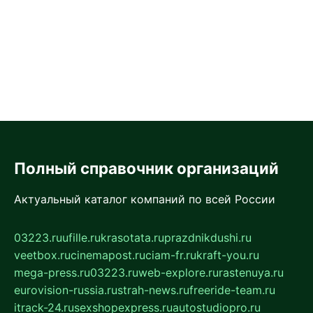
Полный справочник организаций
Актуальный каталог компаний по всей России
03223.ru
ufille.ru
krasotata.ru
prazdnikdushi.ru
veetbox.ru
cinemapost.ru
ciam-fr.ru
kraft-you.ru
mega-press.ru
03223.ru
web-explore.ru
rastenuya.ru
eurovision-russia.ru
strah-news.ru
freeride-team.ru
itrack-24.ru
sexshopexpress.ru
autostudiopro.ru