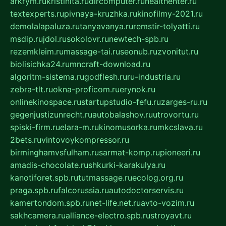
arkrym.ru
kristinita.ru
dircomputer.ru
healthenter.ru
textexperts.ru
pivnaya-kruzhka.ru
kinofilmy-2021.ru
demolalapaluza.ru
tanyavanya.ru
remstir-tolyatti.ru
msdip.ru
jdol.ru
sokolovr.ru
newtech-spb.ru
rezemkleim.ru
massage-tai.ru
seonub.ru
zvonitut.ru
biolisichka24.ru
mncraft-download.ru
algoritm-sistema.ru
godflesh.ru
ru-industria.ru
zebra-tlt.ru
okna-proficom.ru
erynok.ru
onlinekinospace.ru
startupstudio-fefu.ru
zarges-ru.ru
gegenjustizunrecht.ru
autobalashov.ru
utrovortu.ru
spiski-firm.ru
elara-m.ru
kinomusorka.ru
mkcslava.ru
2bets.ru
vintovoykompressor.ru
birminghamvsfulham.ru
sarmat-komp.ru
pioneeri.ru
amadis-chocolate.ru
shkurki-karakulya.ru
kanotiforet.spb.ru
tutmassage.ru
ecolog.org.ru
praga.spb.ru
falcorussia.ru
autodoctorservis.ru
kamertondom.spb.ru
net-life.net.ru
avto-vozim.ru
sakhcamera.ru
alliance-electro.spb.ru
stroyavt.ru