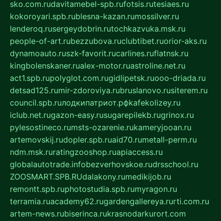
sko.com.ru
davitamebel-spb.ru
fotsis.ru
tesiaes.ru
kokoroyari.spb.ru
blesna-kazan.ru
mossilver.ru
lenderoq.ru
sergeydobrin.ru
tochkazvuka.msk.ru
people-of-art.ru
bezzubova.ru
clubtibet.ru
orior-aks.ru
dynamoauto.ru
szk-favorit.ru
carlines.ru
flatnsk.ru
kingbolenskaner.ru
alex-motor.ru
astroline.net.ru
act1.spb.ru
polyglot.com.ru
gidlipetsk.ru
ooo-driada.ru
detsad125.ru
mir-zdoroviya.ru
bruslanovo.ru
siterem.ru
council.spb.ru
лодкипатриот.рф
kafekolizey.ru
iclub.net.ru
gazon-easy.ru
sugarepilekb.ru
grinox.ru
pylesostineco.ru
msts-ozarenie.ru
kameryjooan.ru
artemovskij.ru
dopler.spb.ru
aid70.ru
metall-perm.ru
ndm.msk.ru
ratingzooshop.ru
apiaccess.ru
globalautotrade.info
bezverhovskoe.ru
drsschool.ru
ZOOSMART.SPB.RU
dalakony.ru
medikijob.ru
remontt.spb.ru
photostudia.spb.ru
myragon.ru
terramia.ru
academy62.ru
gardengallereya.ru
rti.com.ru
artem-news.ru
biserinca.ru
krasnodarkurort.com