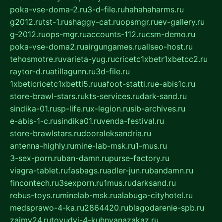
poka-vse-doma-2.ru
3-d-file.ru
hahahaharms.ru
g2012.ru
tst-1.ru
shaggy-cat.ru
opsmgr.ru
ev-gallery.ru
g-2012.ru
ops-mgr.ru
accounts-112.ru
csm-demo.ru
poka-vse-doma2.ru
airgungames.ru
allseo-host.ru
tehosmotre.ru
varieta-yug.ru
cricetc1xbetr1xbetcc2.ru
raytor-d.ru
atillagunn.ru
3d-file.ru
1xbeticricetc1xbetti5.ru
uafoot-statti.ru
e-abis1c.ru
store-brawl-stars.ru
kts-services.ru
dark-sand.ru
sindika-01.ru
sp-life.ru
x-legion.ru
sib-archives.ru
e-abis-1-c.ru
sindika01.ru
venda-festival.ru
store-brawlstars.ru
dooraleksandria.ru
antenna-highly.ru
mine-lab-msk.ru
1-mus.ru
3-sex-porn.ru
ban-damn.ru
purse-factory.ru
viagra-tablet.ru
fasbags.ru
adler-jun.ru
bandamn.ru
fincontech.ru
3sexporn.ru
1mus.ru
darksand.ru
rebus-toys.ru
minelab-msk.ru
alabuga-cityhotel.ru
medsprawo-4-ka.ru
2864420.ru
blagodarenie-spb.ru
zajmy24.ru
tovudyi-4-kuhnyanazakaz.ru