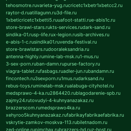
tehosmotre.ru
varieta-yug.ru
cricetc1xbetr1xbetcc2.ru
raytor-d.ru
atillagunn.ru
3d-file.ru
1xbeticricetc1xbetti5.ru
uafoot-statti.ru
e-abis1c.ru
store-brawl-stars.ru
kts-services.ru
dark-sand.ru
sindika-01.ru
sp-life.ru
x-legion.ru
sib-archives.ru
e-abis-1-c.ru
sindika01.ru
venda-festival.ru
store-brawlstars.ru
dooraleksandria.ru
antenna-highly.ru
mine-lab-msk.ru
1-mus.ru
3-sex-porn.ru
ban-damn.ru
purse-factory.ru
viagra-tablet.ru
fasbags.ru
adler-jun.ru
bandamn.ru
fincontech.ru
3sexporn.ru
1mus.ru
darksand.ru
rebus-toys.ru
minelab-msk.ru
alabuga-cityhotel.ru
medsprawo-4-ka.ru
2864420.ru
blagodarenie-spb.ru
zajmy24.ru
tovudyi-4-kuhnyanazakaz.ru
brazzerscom.ru
medsprawo4ka.ru
xehyroo5kuhnyanazakaz.ru
fabrikayfabrikaefabrika.ru
vskrytie-zamkov-moskva-113.ru
biletnadom.ru
zed-online.ru
pimchax.ru
brazzers-hd.ru
z-host.ru