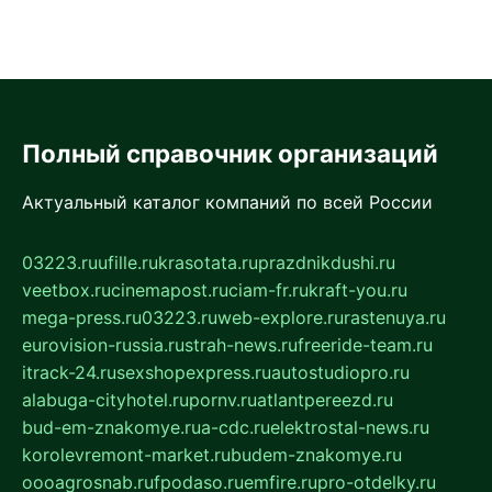
Полный справочник организаций
Актуальный каталог компаний по всей России
03223.ru
ufille.ru
krasotata.ru
prazdnikdushi.ru
veetbox.ru
cinemapost.ru
ciam-fr.ru
kraft-you.ru
mega-press.ru
03223.ru
web-explore.ru
rastenuya.ru
eurovision-russia.ru
strah-news.ru
freeride-team.ru
itrack-24.ru
sexshopexpress.ru
autostudiopro.ru
alabuga-cityhotel.ru
pornv.ru
atlantpereezd.ru
bud-em-znakomye.ru
a-cdc.ru
elektrostal-news.ru
korolevremont-market.ru
budem-znakomye.ru
oooagrosnab.ru
fpodaso.ru
emfire.ru
pro-otdelky.ru