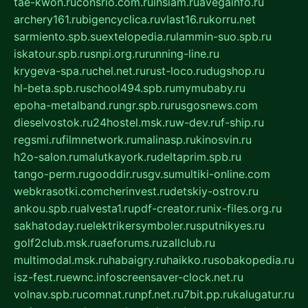
tae-kwon.ru
consrio.com.ru
insiam.ru
avegainfo.ru
archery161.ru
bigencyclica.ru
vlast16.ru
korru.net
sarmiento.spb.su
extelopedia.ru
lammin-suo.spb.ru
iskatour.spb.ru
snpi.org.ru
running-line.ru
krygeva-spa.ru
chel.net.ru
rust-loco.ru
dugshop.ru
hl-beta.spb.ru
school494.spb.ru
mymubaby.ru
epoha-metalband.ru
ngr.spb.ru
rusgosnews.com
dieselvostok.ru
24hostel.msk.ru
w-dev.ru
f-ship.ru
regsmi.ru
filmnetwork.ru
malinasp.ru
kinosvin.ru
h2o-salon.ru
malutkayork.ru
deltaprim.spb.ru
tango-perm.ru
gooddir.ru
sgv.su
multiki-online.com
webkrasotki.com
cherinvest.ru
detskiy-ostrov.ru
ankou.spb.ru
alvesta1.ru
pdf-creator.ru
nix-files.org.ru
sakhatoday.ru
elektrikersymboler.ru
sputnikyes.ru
golf2club.msk.ru
aeforums.ru
zallclub.ru
multimodal.msk.ru
habaigry.ru
haikko.ru
sobakopedia.ru
isz-fest.ru
ewnc.info
screensaver-clock.net.ru
volnav.spb.ru
comnat.ru
npf.net.ru
7bit.pp.ru
kalugatur.ru