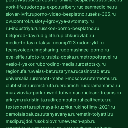
york-life.ru
doroga-expo.ru
ribery.ru
cleanmedicine.ru
slovar-ivrit.ru
porno-video-besplatno.ru
seks-365.ru
ovucontrol.ru
sloty-igrovyye-avtomaty.ru
ru-industriya.ru
russkoe-porno-besplatno.ru
belgorod-day.ru
digilith.ru
pichkurovlab.ru
medic-today.ru
taksu.ru
comp123.ru
don-ykt.ru
teensvoice.ru
imgsharing.ru
domashnee-porno.ru
eva-elfie.ru
foto-tur.ru
biz-doska.ru
metropoltravel.ru
veslo-i-yakor.ru
borodino-media.ru
rostotsky.ru
regionufa.ru
weiss-bet.ru
zaryna.ru
casinotablet.ru
universalia.ru
remont-mebeli-moscow.ru
termomur.ru
clubfisher.ru
remstirufa.ru
erdamchi.ru
doramamama.ru
muraviovka-park.ru
worldofwoman.ru
clean-dreams.ru
arkrym.ru
kristinita.ru
dircomputer.ru
healthenter.ru
textexperts.ru
pivnaya-kruzhka.ru
kinofilmy-2021.ru
demolalapaluza.ru
tanyavanya.ru
remstir-tolyatti.ru
msdip.ru
jdol.ru
sokolovr.ru
newtech-spb.ru