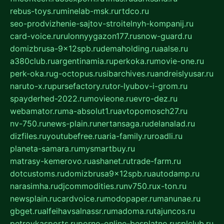
rebus-toys.ru
minelab-msk.ru
rtdco.ru
seo-prodvizhenie-sajtov-stroitelnyh-kompanij.ru
card-voice.ru
rulonnyygazon177.ru
snow-guard.ru
domizbrusa-9x12spb.ru
demaholding.ru
aalse.ru
a380club.ru
argentinamia.ru
perkoka.ru
movie-one.ru
perk-oka.ru
g-octopus.ru
sibarchives.ru
andreislyusar.ru
naruto-x.ru
pursefactory.ru
tor-lyubov-i-grom.ru
spayderhed-2022.ru
movieone.ru
evro-dez.ru
webamator.ru
ma-absolut1.ru
avtopomosch27.ru
nv-750.ru
news-plain.ru
nertansaga.ru
delanalad.ru
dizfiles.ru
youtubefree.ru
aria-family.ru
roadli.ru
planeta-samara.ru
mysmartbuy.ru
matrasy-kemerovo.ru
ashanet.ru
trade-farm.ru
dotcustoms.ru
domizbrusa9x12spb.ru
autodamp.ru
narasimha.ru
djcommodities.ru
nv750.ru
x-ton.ru
newsplain.ru
cardvoice.ru
modopaper.ru
manunae.ru
gbget.ru
alfeihavsalnassr.ru
madoma.ru
tajuncos.ru
petrovkasports.ru
porno-online-besplatno.ru
splclub.ru