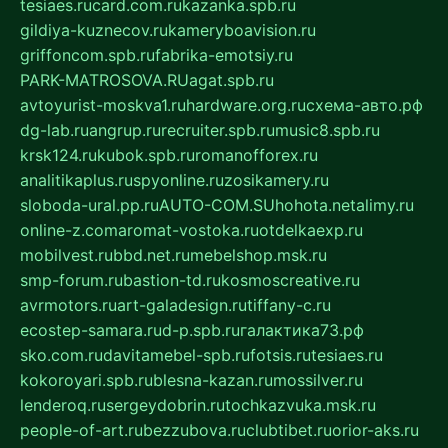
tesiaes.ru
card.com.ru
kazanka.spb.ru
gildiya-kuznecov.ru
kameryboavision.ru
griffoncom.spb.ru
fabrika-emotsiy.ru
PARK-MATROSOVA.RU
agat.spb.ru
avtoyurist-moskva1.ru
hardware.org.ru
схема-авто.рф
dg-lab.ru
angrup.ru
recruiter.spb.ru
music8.spb.ru
krsk124.ru
kubok.spb.ru
romanofforex.ru
analitikaplus.ru
spyonline.ru
zosikamery.ru
sloboda-ural.pp.ru
AUTO-COM.SU
hohota.net
alimy.ru
online-z.com
aromat-vostoka.ru
otdelkaexp.ru
mobilvest.ru
bbd.net.ru
mebelshop.msk.ru
smp-forum.ru
bastion-td.ru
kosmoscreative.ru
avrmotors.ru
art-galadesign.ru
tiffany-c.ru
ecostep-samara.ru
d-p.spb.ru
галактика73.рф
sko.com.ru
davitamebel-spb.ru
fotsis.ru
tesiaes.ru
kokoroyari.spb.ru
blesna-kazan.ru
mossilver.ru
lenderoq.ru
sergeydobrin.ru
tochkazvuka.msk.ru
people-of-art.ru
bezzubova.ru
clubtibet.ru
orior-aks.ru