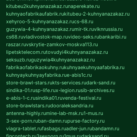
kitubeu2kuhnyanazakaz.ru
naperekate.ru
kuhnyaofabrikaufabrik.ru
kitubeu-2-kuhnyanazakaz.ru
xehyroo-5-kuhnyanazakaz.ru
cs-68.ru
guzywia-4-kuhnyanazakaz.ru
mir-tk.ru
vlknrussia.ru
cs68.ru
vladivostok-map.ru
video-seks.ru
bankaribi.ru
raszar.ru
vskrytie-zamkov-moskva113.ru
lipetsktelecom.ru
tovudyi4kuhnyanazakaz.ru
seksuzb.ru
guzywia4kuhnyanazakaz.ru
fabrikaofabrikaokuhny.ru
kuhnyaekuhnyaafabrika.ru
kuhnyaykuhnyayfabrika.ru
e-abis1c.ru
store-brawl-stars.ru
kts-services.ru
dark-sand.ru
sindika-01.ru
sp-life.ru
x-legion.ru
sib-archives.ru
e-abis-1-c.ru
sindika01.ru
venda-festival.ru
store-brawlstars.ru
dooraleksandria.ru
antenna-highly.ru
mine-lab-msk.ru
1-mus.ru
3-sex-porn.ru
ban-damn.ru
purse-factory.ru
viagra-tablet.ru
fasbags.ru
adler-jun.ru
bandamn.ru
fincontech.ru
3sexporn.ru
1mus.ru
darksand.ru