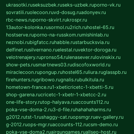
ukrasotki.ru
seksuzbek.ru
seks-uzbek.ru
porno-vk.ru
sovratili.ru
olecoon.ru
vd-dosug.ru
adonyev.ru
rbc-news.ru
porno-skvirt.ru
krospr.ru
13autor-kolonka.ru
sormol.ru
2rich.ru
hostel-65.ru
hostserve.ru
porno-na-russkom.ru
mishinlab.ru
neznobi.ru
bigfatcc.ru
habble.ru
starbucksvia.ru
delfinet.ru
silvernano.ru
elestal.ru
vektor-doroga.ru
velotrenajery.ru
pronso54.ru
lenasever.ru
lovinskix.ru
show-pets.ru
smartnews03.ru
discofoxworld.ru
miraclecoon.ru
pongup.ru
hostel65.ru
liura.ru
glasspb.ru
firehunters.ru
gribowo.ru
gnalis.ru
bulkitula.ru
hometown-france.ru
1-xbeticricetc-1-xbetti-5.ru
shop-garena.ru
cricetc-1-xbetr-1-xbetcc-2.ru
one-life-story.ru
top-halyava.ru
accounts112.ru
poka-vse-doma-2.ru
3-d-file.ru
hahahaharms.ru
g2012.ru
tst-1.ru
shaggy-cat.ru
opsmgr.ru
ev-gallery.ru
g-2012.ru
ops-mgr.ru
accounts-112.ru
csm-demo.ru
poka-vse-doma2.ru
airgungames.ru
allseo-host.ru