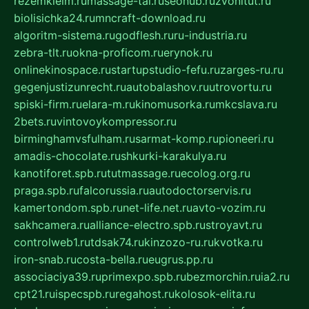
rezemkleim.ru
massage-tai.ru
seonub.ru
zvonitut.ru
biolisichka24.ru
mncraft-download.ru
algoritm-sistema.ru
godflesh.ru
ru-industria.ru
zebra-tlt.ru
okna-proficom.ru
erynok.ru
onlinekinospace.ru
startupstudio-fefu.ru
zarges-ru.ru
gegenjustizunrecht.ru
autobalashov.ru
utrovortu.ru
spiski-firm.ru
elara-m.ru
kinomusorka.ru
mkcslava.ru
2bets.ru
vintovoykompressor.ru
birminghamvsfulham.ru
sarmat-komp.ru
pioneeri.ru
amadis-chocolate.ru
shkurki-karakulya.ru
kanotiforet.spb.ru
tutmassage.ru
ecolog.org.ru
praga.spb.ru
falcorussia.ru
autodoctorservis.ru
kamertondom.spb.ru
net-life.net.ru
avto-vozim.ru
sakhcamera.ru
alliance-electro.spb.ru
stroyavt.ru
controlweb1.ru
tdsak74.ru
kinzozo-ru.ru
kvotka.ru
iron-snab.ru
costa-bella.ru
eugrus.pp.ru
associaciya39.ru
primexpo.spb.ru
bezmorchin.ru
ia2.ru
cpt21.ru
ispecspb.ru
regahost.ru
kolosok-elita.ru