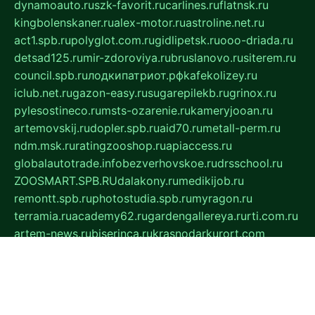
dynamoauto.ru
szk-favorit.ru
carlines.ru
flatnsk.ru
kingbolenskaner.ru
alex-motor.ru
astroline.net.ru
act1.spb.ru
polyglot.com.ru
gidlipetsk.ru
ooo-driada.ru
detsad125.ru
mir-zdoroviya.ru
bruslanovo.ru
siterem.ru
council.spb.ru
лодкипатриот.рф
kafekolizey.ru
iclub.net.ru
gazon-easy.ru
sugarepilekb.ru
grinox.ru
pylesostineco.ru
msts-ozarenie.ru
kameryjooan.ru
artemovskij.ru
dopler.spb.ru
aid70.ru
metall-perm.ru
ndm.msk.ru
ratingzooshop.ru
apiaccess.ru
globalautotrade.info
bezverhovskoe.ru
drsschool.ru
ZOOSMART.SPB.RU
dalakony.ru
medikijob.ru
remontt.spb.ru
photostudia.spb.ru
myragon.ru
terramia.ru
academy62.ru
gardengallereya.ru
rti.com.ru
artem-news.ru
biserinca.ru
krasnodarkurort.com
imshowtv.ru
mebel-v-tule.ru
mobtopik.ru
pcsecurity.net.ru
tool-sib.ru
multimetrunit.ru
sp-tour.ru
fan-cs.ru
santeh-russia.ru
symbian9.net.ru
DSHAIR.RU
tmmotors.spb.ru
xjocuricopii.com
musavtomat.msk.ru