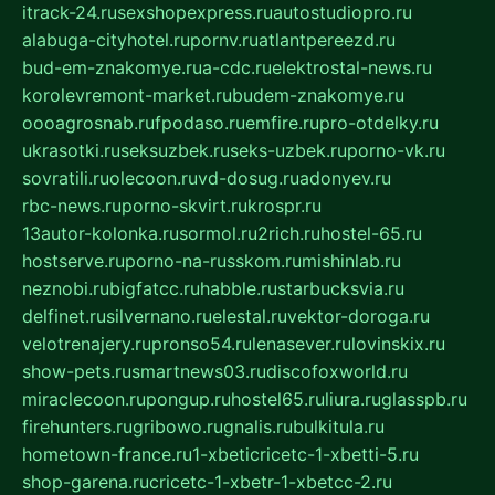
itrack-24.ru
sexshopexpress.ru
autostudiopro.ru
alabuga-cityhotel.ru
pornv.ru
atlantpereezd.ru
bud-em-znakomye.ru
a-cdc.ru
elektrostal-news.ru
korolevremont-market.ru
budem-znakomye.ru
oooagrosnab.ru
fpodaso.ru
emfire.ru
pro-otdelky.ru
ukrasotki.ru
seksuzbek.ru
seks-uzbek.ru
porno-vk.ru
sovratili.ru
olecoon.ru
vd-dosug.ru
adonyev.ru
rbc-news.ru
porno-skvirt.ru
krospr.ru
13autor-kolonka.ru
sormol.ru
2rich.ru
hostel-65.ru
hostserve.ru
porno-na-russkom.ru
mishinlab.ru
neznobi.ru
bigfatcc.ru
habble.ru
starbucksvia.ru
delfinet.ru
silvernano.ru
elestal.ru
vektor-doroga.ru
velotrenajery.ru
pronso54.ru
lenasever.ru
lovinskix.ru
show-pets.ru
smartnews03.ru
discofoxworld.ru
miraclecoon.ru
pongup.ru
hostel65.ru
liura.ru
glasspb.ru
firehunters.ru
gribowo.ru
gnalis.ru
bulkitula.ru
hometown-france.ru
1-xbeticricetc-1-xbetti-5.ru
shop-garena.ru
cricetc-1-xbetr-1-xbetcc-2.ru