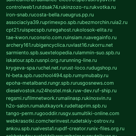
controlweb1.ru
tdsak74.ru
kinzozo-ru.ru
kvotka.ru
iron-snab.ru
costa-bella.ru
eugrus.pp.ru
associaciya39.ru
primexpo.spb.ru
bezmorchin.ru
ia2.ru
cpt21.ru
ispecspb.ru
regahost.ru
kolosok-elita.ru
tae-kwon.ru
consrio.com.ru
insiam.ru
avegainfo.ru
archery161.ru
bigencyclica.ru
vlast16.ru
korru.net
sarmiento.spb.su
extelopedia.ru
lammin-suo.spb.ru
iskatour.spb.ru
snpi.org.ru
running-line.ru
krygeva-spa.ru
chel.net.ru
rust-loco.ru
dugshop.ru
hl-beta.spb.ru
school494.spb.ru
mymubaby.ru
epoha-metalband.ru
ngr.spb.ru
rusgosnews.com
dieselvostok.ru
24hostel.msk.ru
w-dev.ru
f-ship.ru
regsmi.ru
filmnetwork.ru
malinasp.ru
kinosvin.ru
h2o-salon.ru
malutkayork.ru
deltaprim.spb.ru
tango-perm.ru
gooddir.ru
sgv.su
multiki-online.com
webkrasotki.com
cherinvest.ru
detskiy-ostrov.ru
ankou.spb.ru
alvesta1.ru
pdf-creator.ru
nix-files.org.ru
sakhatoday.ru
elektrikersymboler.ru
sputnikyes.ru