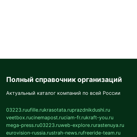
Полный справочник организаций
Актуальный каталог компаний по всей России
03223.ru
ufille.ru
krasotata.ru
prazdnikdushi.ru
veetbox.ru
cinemapost.ru
ciam-fr.ru
kraft-you.ru
mega-press.ru
03223.ru
web-explore.ru
rastenuya.ru
eurovision-russia.ru
strah-news.ru
freeride-team.ru