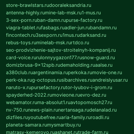
store-brawlstars.ru
dooraleksandria.ru
antenna-highly.ru
mine-lab-msk.ru
1-mus.ru
3-sex-porn.ru
ban-damn.ru
purse-factory.ru
viagra-tablet.ru
fasbags.ru
adler-jun.ru
bandamn.ru
fincontech.ru
3sexporn.ru
1mus.ru
darksand.ru
rebus-toys.ru
minelab-msk.ru
rtdco.ru
seo-prodvizhenie-sajtov-stroitelnyh-kompanij.ru
card-voice.ru
rulonnyygazon177.ru
snow-guard.ru
domizbrusa-9x12spb.ru
demaholding.ru
aalse.ru
a380club.ru
argentinamia.ru
perkoka.ru
movie-one.ru
perk-oka.ru
g-octopus.ru
sibarchives.ru
andreislyusar.ru
naruto-x.ru
pursefactory.ru
tor-lyubov-i-grom.ru
spayderhed-2022.ru
movieone.ru
evro-dez.ru
webamator.ru
ma-absolut1.ru
avtopomosch27.ru
nv-750.ru
news-plain.ru
nertansaga.ru
delanalad.ru
dizfiles.ru
youtubefree.ru
aria-family.ru
roadli.ru
planeta-samara.ru
mysmartbuy.ru
matrasy-kemerovo.ru
ashanet.ru
trade-farm.ru