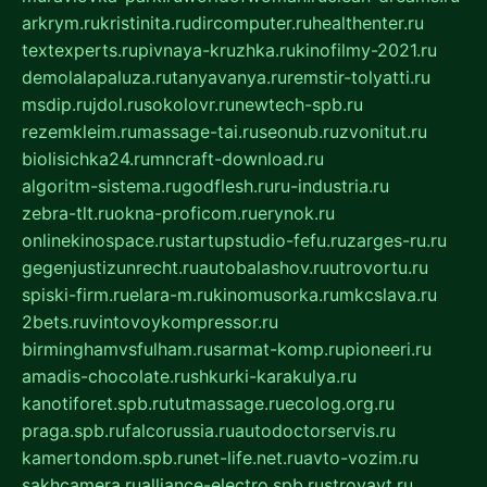
arkrym.ru
kristinita.ru
dircomputer.ru
healthenter.ru
textexperts.ru
pivnaya-kruzhka.ru
kinofilmy-2021.ru
demolalapaluza.ru
tanyavanya.ru
remstir-tolyatti.ru
msdip.ru
jdol.ru
sokolovr.ru
newtech-spb.ru
rezemkleim.ru
massage-tai.ru
seonub.ru
zvonitut.ru
biolisichka24.ru
mncraft-download.ru
algoritm-sistema.ru
godflesh.ru
ru-industria.ru
zebra-tlt.ru
okna-proficom.ru
erynok.ru
onlinekinospace.ru
startupstudio-fefu.ru
zarges-ru.ru
gegenjustizunrecht.ru
autobalashov.ru
utrovortu.ru
spiski-firm.ru
elara-m.ru
kinomusorka.ru
mkcslava.ru
2bets.ru
vintovoykompressor.ru
birminghamvsfulham.ru
sarmat-komp.ru
pioneeri.ru
amadis-chocolate.ru
shkurki-karakulya.ru
kanotiforet.spb.ru
tutmassage.ru
ecolog.org.ru
praga.spb.ru
falcorussia.ru
autodoctorservis.ru
kamertondom.spb.ru
net-life.net.ru
avto-vozim.ru
sakhcamera.ru
alliance-electro.spb.ru
stroyavt.ru