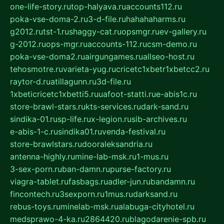
one-life-story.ru
top-halyava.ru
accounts112.ru
poka-vse-doma-2.ru
3-d-file.ru
hahahaharms.ru
g2012.ru
tst-1.ru
shaggy-cat.ru
opsmgr.ru
ev-gallery.ru
g-2012.ru
ops-mgr.ru
accounts-112.ru
csm-demo.ru
poka-vse-doma2.ru
airgungames.ru
allseo-host.ru
tehosmotre.ru
varieta-yug.ru
cricetc1xbetr1xbetcc2.ru
raytor-d.ru
atillagunn.ru
3d-file.ru
1xbeticricetc1xbetti5.ru
uafoot-statti.ru
e-abis1c.ru
store-brawl-stars.ru
kts-services.ru
dark-sand.ru
sindika-01.ru
sp-life.ru
x-legion.ru
sib-archives.ru
e-abis-1-c.ru
sindika01.ru
venda-festival.ru
store-brawlstars.ru
dooraleksandria.ru
antenna-highly.ru
mine-lab-msk.ru
1-mus.ru
3-sex-porn.ru
ban-damn.ru
purse-factory.ru
viagra-tablet.ru
fasbags.ru
adler-jun.ru
bandamn.ru
fincontech.ru
3sexporn.ru
1mus.ru
darksand.ru
rebus-toys.ru
minelab-msk.ru
alabuga-cityhotel.ru
medsprawo-4-ka.ru
2864420.ru
blagodarenie-spb.ru