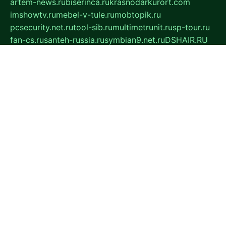
artem-news.ru
biserinca.ru
krasnodarkurort.com
imshowtv.ru
mebel-v-tule.ru
mobtopik.ru
pcsecurity.net.ru
tool-sib.ru
multimetrunit.ru
sp-tour.ru
fan-cs.ru
santeh-russia.ru
symbian9.net.ru
DSHAIR.RU
tmmotors.spb.ru
xjocuricopii.com
musavtomat.msk.ru
obustrojdom.ru
sovetcik.ru
ybaranovskaya.ru
ppknews.ru
cult-alshei.ru
JAPANRUSSIA.RU
proekciyamebel.ru
imper-finans.ru
rim.org.ru
glamourai.ru
brassminus.ru
zabor-pro.ru
ftn.pp.ru
dorogoe58.ru
laimengpacker.ru
kuzova-zapchasti.ru
sageerp.ru
taxodrom.ru
dsrazvitie.ru
hardcity.net.ru
ratinghomegames.ru
topservice25.ru
gubernyan.ru
gtglasslined.ru
ii4.ru
tssport.spb.ru
andorra24.com
blackwallstreet.ru
oboimos.ru
optim-doors.com.ru
ikuch.ru
nycr.org.ru
npa21.ru
vremya-ch.spb.ru
desert000.ru
ivtorgi.ru
ifiori.ru
catalog-statei.ru
dcv.org.ru
spetsmaster174.ru
ipkameryhiseeu.ru
dum26.ru
ruspol.spb.ru
fr-opendp.ru
kam-solnyshko.ru