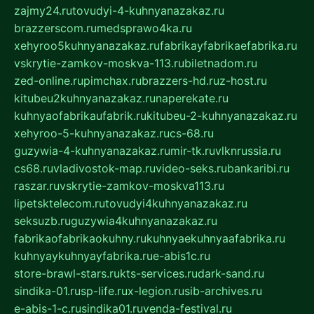
zajmy24.ru
tovudyi-4-kuhnyanazakaz.ru
brazzerscom.ru
medsprawo4ka.ru
xehyroo5kuhnyanazakaz.ru
fabrikayfabrikaefabrika.ru
vskrytie-zamkov-moskva-113.ru
biletnadom.ru
zed-online.ru
pimchax.ru
brazzers-hd.ru
z-host.ru
kitubeu2kuhnyanazakaz.ru
naperekate.ru
kuhnyaofabrikaufabrik.ru
kitubeu-2-kuhnyanazakaz.ru
xehyroo-5-kuhnyanazakaz.ru
cs-68.ru
guzywia-4-kuhnyanazakaz.ru
mir-tk.ru
vlknrussia.ru
cs68.ru
vladivostok-map.ru
video-seks.ru
bankaribi.ru
raszar.ru
vskrytie-zamkov-moskva113.ru
lipetsktelecom.ru
tovudyi4kuhnyanazakaz.ru
seksuzb.ru
guzywia4kuhnyanazakaz.ru
fabrikaofabrikaokuhny.ru
kuhnyaekuhnyaafabrika.ru
kuhnyaykuhnyayfabrika.ru
e-abis1c.ru
store-brawl-stars.ru
kts-services.ru
dark-sand.ru
sindika-01.ru
sp-life.ru
x-legion.ru
sib-archives.ru
e-abis-1-c.ru
sindika01.ru
venda-festival.ru