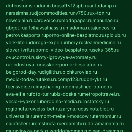
dotcustoms.ru
domizbrusa9x12spb.ru
autodamp.ru
narasimha.ru
djcommodities.ru
nv750.ru
x-ton.ru
newsplain.ru
cardvoice.ru
modopaper.ru
manunae.ru
gbget.ru
alfeihavsalnassr.ru
madoma.ru
tajuncos.ru
petrovkasports.ru
porno-online-besplatno.ru
splclub.ru
york-life.ru
doroga-expo.ru
ribery.ru
cleanmedicine.ru
slovar-ivrit.ru
porno-video-besplatno.ru
seks-365.ru
ovucontrol.ru
sloty-igrovyye-avtomaty.ru
ru-industriya.ru
russkoe-porno-besplatno.ru
belgorod-day.ru
digilith.ru
pichkurovlab.ru
medic-today.ru
taksu.ru
comp123.ru
don-ykt.ru
teensvoice.ru
imgsharing.ru
domashnee-porno.ru
eva-elfie.ru
foto-tur.ru
biz-doska.ru
metropoltravel.ru
veslo-i-yakor.ru
borodino-media.ru
rostotsky.ru
regionufa.ru
weiss-bet.ru
zaryna.ru
casinotablet.ru
universalia.ru
remont-mebeli-moscow.ru
termomur.ru
clubfisher.ru
remstirufa.ru
erdamchi.ru
doramamama.ru
muraviovka-park.ru
worldofwoman.ru
clean-dreams.ru