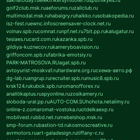
golf2club.msk.ru
aeforums.ru
zallclub.ru
multimodal.msk.ru
habaigry.ru
haikko.ru
sobakopedia.ru
isz-fest.ru
ewnc.info
screensaver-clock.net.ru
volnav.spb.ru
comnat.ru
npf.net.ru
7bit.pp.ru
kalugatur.ru
tesiaes.ru
card.com.ru
kazanka.spb.ru
gildiya-kuznecov.ru
kameryboavision.ru
griffoncom.spb.ru
fabrika-emotsiy.ru
PARK-MATROSOVA.RU
agat.spb.ru
avtoyurist-moskva1.ru
hardware.org.ru
схема-авто.рф
dg-lab.ru
angrup.ru
recruiter.spb.ru
music8.spb.ru
krsk124.ru
kubok.spb.ru
romanofforex.ru
analitikaplus.ru
spyonline.ru
zosikamery.ru
sloboda-ural.pp.ru
AUTO-COM.SU
hohota.net
alimy.ru
online-z.com
aromat-vostoka.ru
otdelkaexp.ru
mobilvest.ru
bbd.net.ru
mebelshop.msk.ru
smp-forum.ru
bastion-td.ru
kosmoscreative.ru
avrmotors.ru
art-galadesign.ru
tiffany-c.ru