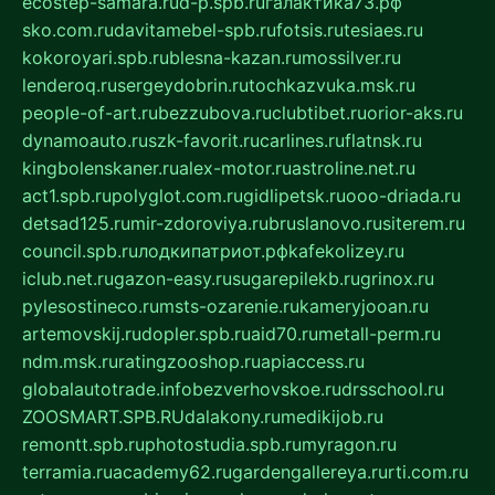
ecostep-samara.ru
d-p.spb.ru
галактика73.рф
sko.com.ru
davitamebel-spb.ru
fotsis.ru
tesiaes.ru
kokoroyari.spb.ru
blesna-kazan.ru
mossilver.ru
lenderoq.ru
sergeydobrin.ru
tochkazvuka.msk.ru
people-of-art.ru
bezzubova.ru
clubtibet.ru
orior-aks.ru
dynamoauto.ru
szk-favorit.ru
carlines.ru
flatnsk.ru
kingbolenskaner.ru
alex-motor.ru
astroline.net.ru
act1.spb.ru
polyglot.com.ru
gidlipetsk.ru
ooo-driada.ru
detsad125.ru
mir-zdoroviya.ru
bruslanovo.ru
siterem.ru
council.spb.ru
лодкипатриот.рф
kafekolizey.ru
iclub.net.ru
gazon-easy.ru
sugarepilekb.ru
grinox.ru
pylesostineco.ru
msts-ozarenie.ru
kameryjooan.ru
artemovskij.ru
dopler.spb.ru
aid70.ru
metall-perm.ru
ndm.msk.ru
ratingzooshop.ru
apiaccess.ru
globalautotrade.info
bezverhovskoe.ru
drsschool.ru
ZOOSMART.SPB.RU
dalakony.ru
medikijob.ru
remontt.spb.ru
photostudia.spb.ru
myragon.ru
terramia.ru
academy62.ru
gardengallereya.ru
rti.com.ru