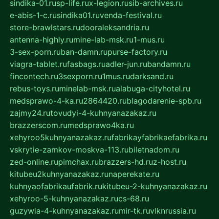
sindika-01.ru
sp-life.ru
x-legion.ru
sib-archives.ru
e-abis-1-c.ru
sindika01.ru
venda-festival.ru
store-brawlstars.ru
dooraleksandria.ru
antenna-highly.ru
mine-lab-msk.ru
1-mus.ru
3-sex-porn.ru
ban-damn.ru
purse-factory.ru
viagra-tablet.ru
fasbags.ru
adler-jun.ru
bandamn.ru
fincontech.ru
3sexporn.ru
1mus.ru
darksand.ru
rebus-toys.ru
minelab-msk.ru
alabuga-cityhotel.ru
medsprawo-4-ka.ru
2864420.ru
blagodarenie-spb.ru
zajmy24.ru
tovudyi-4-kuhnyanazakaz.ru
brazzerscom.ru
medsprawo4ka.ru
xehyroo5kuhnyanazakaz.ru
fabrikayfabrikaefabrika.ru
vskrytie-zamkov-moskva-113.ru
biletnadom.ru
zed-online.ru
pimchax.ru
brazzers-hd.ru
z-host.ru
kitubeu2kuhnyanazakaz.ru
naperekate.ru
kuhnyaofabrikaufabrik.ru
kitubeu-2-kuhnyanazakaz.ru
xehyroo-5-kuhnyanazakaz.ru
cs-68.ru
guzywia-4-kuhnyanazakaz.ru
mir-tk.ru
vlknrussia.ru