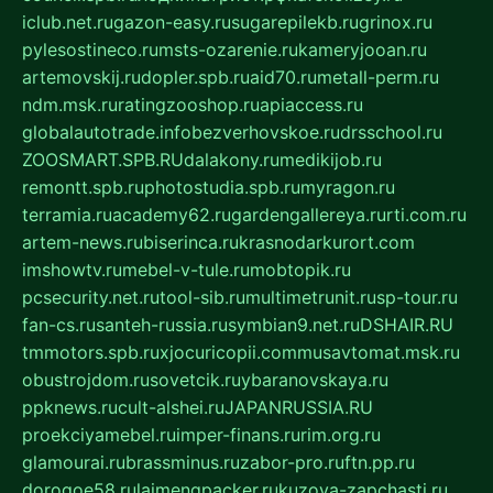
iclub.net.ru
gazon-easy.ru
sugarepilekb.ru
grinox.ru
pylesostineco.ru
msts-ozarenie.ru
kameryjooan.ru
artemovskij.ru
dopler.spb.ru
aid70.ru
metall-perm.ru
ndm.msk.ru
ratingzooshop.ru
apiaccess.ru
globalautotrade.info
bezverhovskoe.ru
drsschool.ru
ZOOSMART.SPB.RU
dalakony.ru
medikijob.ru
remontt.spb.ru
photostudia.spb.ru
myragon.ru
terramia.ru
academy62.ru
gardengallereya.ru
rti.com.ru
artem-news.ru
biserinca.ru
krasnodarkurort.com
imshowtv.ru
mebel-v-tule.ru
mobtopik.ru
pcsecurity.net.ru
tool-sib.ru
multimetrunit.ru
sp-tour.ru
fan-cs.ru
santeh-russia.ru
symbian9.net.ru
DSHAIR.RU
tmmotors.spb.ru
xjocuricopii.com
musavtomat.msk.ru
obustrojdom.ru
sovetcik.ru
ybaranovskaya.ru
ppknews.ru
cult-alshei.ru
JAPANRUSSIA.RU
proekciyamebel.ru
imper-finans.ru
rim.org.ru
glamourai.ru
brassminus.ru
zabor-pro.ru
ftn.pp.ru
dorogoe58.ru
laimengpacker.ru
kuzova-zapchasti.ru