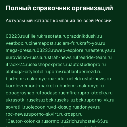
Полный справочник организаций
Актуальный каталог компаний по всей России
03223.ru
ufille.ru
krasotata.ru
prazdnikdushi.ru
veetbox.ru
cinemapost.ru
ciam-fr.ru
kraft-you.ru
mega-press.ru
03223.ru
web-explore.ru
rastenuya.ru
eurovision-russia.ru
strah-news.ru
freeride-team.ru
itrack-24.ru
sexshopexpress.ru
autostudiopro.ru
alabuga-cityhotel.ru
pornv.ru
atlantpereezd.ru
bud-em-znakomye.ru
a-cdc.ru
elektrostal-news.ru
korolevremont-market.ru
budem-znakomye.ru
oooagrosnab.ru
fpodaso.ru
emfire.ru
pro-otdelky.ru
ukrasotki.ru
seksuzbek.ru
seks-uzbek.ru
porno-vk.ru
sovratili.ru
olecoon.ru
vd-dosug.ru
adonyev.ru
rbc-news.ru
porno-skvirt.ru
krospr.ru
13autor-kolonka.ru
sormol.ru
2rich.ru
hostel-65.ru