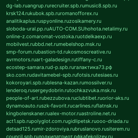
dg-lab.ru
angrup.ru
recruiter.spb.ru
music8.spb.ru
krsk124.ru
kubok.spb.ru
romanofforex.ru
analitikaplus.ru
spyonline.ru
zosikamery.ru
sloboda-ural.pp.ru
AUTO-COM.SU
hohota.net
alimy.ru
online-z.com
aromat-vostoka.ru
otdelkaexp.ru
mobilvest.ru
bbd.net.ru
mebelshop.msk.ru
smp-forum.ru
bastion-td.ru
kosmoscreative.ru
avrmotors.ru
art-galadesign.ru
tiffany-c.ru
ecostep-samara.ru
d-p.spb.ru
галактика73.рф
sko.com.ru
davitamebel-spb.ru
fotsis.ru
tesiaes.ru
kokoroyari.spb.ru
blesna-kazan.ru
mossilver.ru
lenderoq.ru
sergeydobrin.ru
tochkazvuka.msk.ru
people-of-art.ru
bezzubova.ru
clubtibet.ru
orior-aks.ru
dynamoauto.ru
szk-favorit.ru
carlines.ru
flatnsk.ru
kingbolenskaner.ru
alex-motor.ru
astroline.net.ru
act1.spb.ru
polyglot.com.ru
gidlipetsk.ru
ooo-driada.ru
detsad125.ru
mir-zdoroviya.ru
bruslanovo.ru
siterem.ru
council.spb.ru
лодкипатриот.рф
kafekolizey.ru