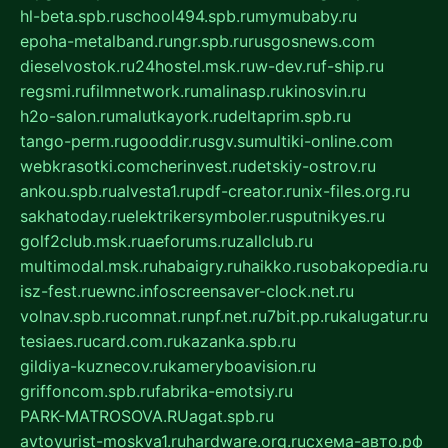
hl-beta.spb.ru
school494.spb.ru
mymubaby.ru
epoha-metalband.ru
ngr.spb.ru
rusgosnews.com
dieselvostok.ru
24hostel.msk.ru
w-dev.ru
f-ship.ru
regsmi.ru
filmnetwork.ru
malinasp.ru
kinosvin.ru
h2o-salon.ru
malutkayork.ru
deltaprim.spb.ru
tango-perm.ru
gooddir.ru
sgv.su
multiki-online.com
webkrasotki.com
cherinvest.ru
detskiy-ostrov.ru
ankou.spb.ru
alvesta1.ru
pdf-creator.ru
nix-files.org.ru
sakhatoday.ru
elektrikersymboler.ru
sputnikyes.ru
golf2club.msk.ru
aeforums.ru
zallclub.ru
multimodal.msk.ru
habaigry.ru
haikko.ru
sobakopedia.ru
isz-fest.ru
ewnc.info
screensaver-clock.net.ru
volnav.spb.ru
comnat.ru
npf.net.ru
7bit.pp.ru
kalugatur.ru
tesiaes.ru
card.com.ru
kazanka.spb.ru
gildiya-kuznecov.ru
kameryboavision.ru
griffoncom.spb.ru
fabrika-emotsiy.ru
PARK-MATROSOVA.RU
agat.spb.ru
avtoyurist-moskva1.ru
hardware.org.ru
схема-авто.рф