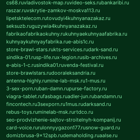
cs68.ru
vladivostok-map.ru
video-seks.ru
bankaribi.ru
raszar.ru
vskrytie-zamkov-moskva113.ru
lipetsktelecom.ru
tovudyi4kuhnyanazakaz.ru
seksuzb.ru
guzywia4kuhnyanazakaz.ru
fabrikaofabrikaokuhny.ru
kuhnyaekuhnyaafabrika.ru
kuhnyaykuhnyayfabrika.ru
e-abis1c.ru
store-brawl-stars.ru
kts-services.ru
dark-sand.ru
sindika-01.ru
sp-life.ru
x-legion.ru
sib-archives.ru
e-abis-1-c.ru
sindika01.ru
venda-festival.ru
store-brawlstars.ru
dooraleksandria.ru
antenna-highly.ru
mine-lab-msk.ru
1-mus.ru
3-sex-porn.ru
ban-damn.ru
purse-factory.ru
viagra-tablet.ru
fasbags.ru
adler-jun.ru
bandamn.ru
fincontech.ru
3sexporn.ru
1mus.ru
darksand.ru
rebus-toys.ru
minelab-msk.ru
rtdco.ru
seo-prodvizhenie-sajtov-stroitelnyh-kompanij.ru
card-voice.ru
rulonnyygazon177.ru
snow-guard.ru
domizbrusa-9x12spb.ru
demaholding.ru
aalse.ru