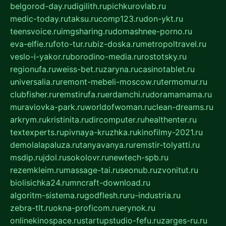
belgorod-day.ru
digilith.ru
pichkurovlab.ru
medic-today.ru
taksu.ru
comp123.ru
don-ykt.ru
teensvoice.ru
imgsharing.ru
domashnee-porno.ru
eva-elfie.ru
foto-tur.ru
biz-doska.ru
metropoltravel.ru
veslo-i-yakor.ru
borodino-media.ru
rostotsky.ru
regionufa.ru
weiss-bet.ru
zaryna.ru
casinotablet.ru
universalia.ru
remont-mebeli-moscow.ru
termomur.ru
clubfisher.ru
remstirufa.ru
erdamchi.ru
doramamama.ru
muraviovka-park.ru
worldofwoman.ru
clean-dreams.ru
arkrym.ru
kristinita.ru
dircomputer.ru
healthenter.ru
textexperts.ru
pivnaya-kruzhka.ru
kinofilmy-2021.ru
demolalapaluza.ru
tanyavanya.ru
remstir-tolyatti.ru
msdip.ru
jdol.ru
sokolovr.ru
newtech-spb.ru
rezemkleim.ru
massage-tai.ru
seonub.ru
zvonitut.ru
biolisichka24.ru
mncraft-download.ru
algoritm-sistema.ru
godflesh.ru
ru-industria.ru
zebra-tlt.ru
okna-proficom.ru
erynok.ru
onlinekinospace.ru
startupstudio-fefu.ru
zarges-ru.ru