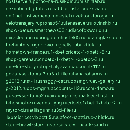
hostserve.ru
porno-na-russkom.ru
mishinlab.ru
neznobi.ru
bigfatcc.ru
habble.ru
starbucksvia.ru
delfinet.ru
silvernano.ru
elestal.ru
vektor-doroga.ru
velotrenajery.ru
pronso54.ru
lenasever.ru
lovinskix.ru
show-pets.ru
smartnews03.ru
discofoxworld.ru
miraclecoon.ru
pongup.ru
hostel65.ru
liura.ru
glasspb.ru
firehunters.ru
gribowo.ru
gnalis.ru
bulkitula.ru
hometown-france.ru
1-xbeticricetc-1-xbetti-5.ru
shop-garena.ru
cricetc-1-xbetr-1-xbetcc-2.ru
one-life-story.ru
top-halyava.ru
accounts112.ru
poka-vse-doma-2.ru
3-d-file.ru
hahahaharms.ru
g2012.ru
tst-1.ru
shaggy-cat.ru
opsmgr.ru
ev-gallery.ru
g-2012.ru
ops-mgr.ru
accounts-112.ru
csm-demo.ru
poka-vse-doma2.ru
airgungames.ru
allseo-host.ru
tehosmotre.ru
varieta-yug.ru
cricetc1xbetr1xbetcc2.ru
raytor-d.ru
atillagunn.ru
3d-file.ru
1xbeticricetc1xbetti5.ru
uafoot-statti.ru
e-abis1c.ru
store-brawl-stars.ru
kts-services.ru
dark-sand.ru