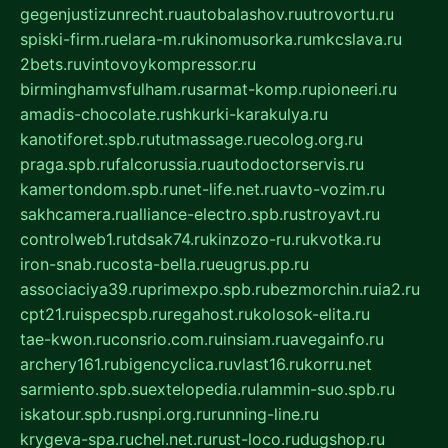
gegenjustizunrecht.ru
autobalashov.ru
utrovortu.ru
spiski-firm.ru
elara-m.ru
kinomusorka.ru
mkcslava.ru
2bets.ru
vintovoykompressor.ru
birminghamvsfulham.ru
sarmat-komp.ru
pioneeri.ru
amadis-chocolate.ru
shkurki-karakulya.ru
kanotiforet.spb.ru
tutmassage.ru
ecolog.org.ru
praga.spb.ru
falcorussia.ru
autodoctorservis.ru
kamertondom.spb.ru
net-life.net.ru
avto-vozim.ru
sakhcamera.ru
alliance-electro.spb.ru
stroyavt.ru
controlweb1.ru
tdsak74.ru
kinzozo-ru.ru
kvotka.ru
iron-snab.ru
costa-bella.ru
eugrus.pp.ru
associaciya39.ru
primexpo.spb.ru
bezmorchin.ru
ia2.ru
cpt21.ru
ispecspb.ru
regahost.ru
kolosok-elita.ru
tae-kwon.ru
consrio.com.ru
insiam.ru
avegainfo.ru
archery161.ru
bigencyclica.ru
vlast16.ru
korru.net
sarmiento.spb.su
extelopedia.ru
lammin-suo.spb.ru
iskatour.spb.ru
snpi.org.ru
running-line.ru
krygeva-spa.ru
chel.net.ru
rust-loco.ru
dugshop.ru