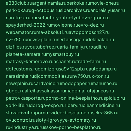
a380club.ru
argentinamia.ru
perkoka.ru
movie-one.ru
perk-oka.ru
g-octopus.ru
sibarchives.ru
andreislyusar.ru
naruto-x.ru
pursefactory.ru
tor-lyubov-i-grom.ru
spayderhed-2022.ru
movieone.ru
evro-dez.ru
webamator.ru
ma-absolut1.ru
avtopomosch27.ru
nv-750.ru
news-plain.ru
nertansaga.ru
delanalad.ru
dizfiles.ru
youtubefree.ru
aria-family.ru
roadli.ru
planeta-samara.ru
mysmartbuy.ru
matrasy-kemerovo.ru
ashanet.ru
trade-farm.ru
dotcustoms.ru
domizbrusa9x12spb.ru
autodamp.ru
narasimha.ru
djcommodities.ru
nv750.ru
x-ton.ru
newsplain.ru
cardvoice.ru
modopaper.ru
manunae.ru
gbget.ru
alfeihavsalnassr.ru
madoma.ru
tajuncos.ru
petrovkasports.ru
porno-online-besplatno.ru
splclub.ru
york-life.ru
doroga-expo.ru
ribery.ru
cleanmedicine.ru
slovar-ivrit.ru
porno-video-besplatno.ru
seks-365.ru
ovucontrol.ru
sloty-igrovyye-avtomaty.ru
ru-industriya.ru
russkoe-porno-besplatno.ru