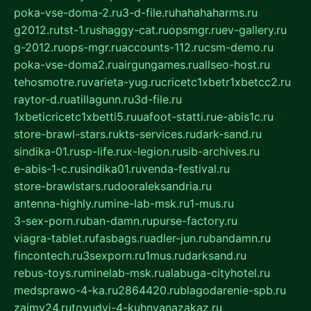
poka-vse-doma-2.ru
3-d-file.ru
hahahaharms.ru
g2012.ru
tst-1.ru
shaggy-cat.ru
opsmgr.ru
ev-gallery.ru
g-2012.ru
ops-mgr.ru
accounts-112.ru
csm-demo.ru
poka-vse-doma2.ru
airgungames.ru
allseo-host.ru
tehosmotre.ru
varieta-yug.ru
cricetc1xbetr1xbetcc2.ru
raytor-d.ru
atillagunn.ru
3d-file.ru
1xbeticricetc1xbetti5.ru
uafoot-statti.ru
e-abis1c.ru
store-brawl-stars.ru
kts-services.ru
dark-sand.ru
sindika-01.ru
sp-life.ru
x-legion.ru
sib-archives.ru
e-abis-1-c.ru
sindika01.ru
venda-festival.ru
store-brawlstars.ru
dooraleksandria.ru
antenna-highly.ru
mine-lab-msk.ru
1-mus.ru
3-sex-porn.ru
ban-damn.ru
purse-factory.ru
viagra-tablet.ru
fasbags.ru
adler-jun.ru
bandamn.ru
fincontech.ru
3sexporn.ru
1mus.ru
darksand.ru
rebus-toys.ru
minelab-msk.ru
alabuga-cityhotel.ru
medsprawo-4-ka.ru
2864420.ru
blagodarenie-spb.ru
zajmy24.ru
tovudyi-4-kuhnyanazakaz.ru