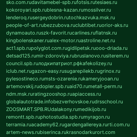
sko.com.ru
davitamebel-spb.ru
fotsis.ru
tesiaes.ru
kokoroyari.spb.ru
blesna-kazan.ru
mossilver.ru
lenderoq.ru
sergeydobrin.ru
tochkazvuka.msk.ru
people-of-art.ru
bezzubova.ru
clubtibet.ru
orior-aks.ru
dynamoauto.ru
szk-favorit.ru
carlines.ru
flatnsk.ru
kingbolenskaner.ru
alex-motor.ru
astroline.net.ru
act1.spb.ru
polyglot.com.ru
gidlipetsk.ru
ooo-driada.ru
detsad125.ru
mir-zdoroviya.ru
bruslanovo.ru
siterem.ru
council.spb.ru
лодкипатриот.рф
kafekolizey.ru
iclub.net.ru
gazon-easy.ru
sugarepilekb.ru
grinox.ru
pylesostineco.ru
msts-ozarenie.ru
kameryjooan.ru
artemovskij.ru
dopler.spb.ru
aid70.ru
metall-perm.ru
ndm.msk.ru
ratingzooshop.ru
apiaccess.ru
globalautotrade.info
bezverhovskoe.ru
drsschool.ru
ZOOSMART.SPB.RU
dalakony.ru
medikijob.ru
remontt.spb.ru
photostudia.spb.ru
myragon.ru
terramia.ru
academy62.ru
gardengallereya.ru
rti.com.ru
artem-news.ru
biserinca.ru
krasnodarkurort.com