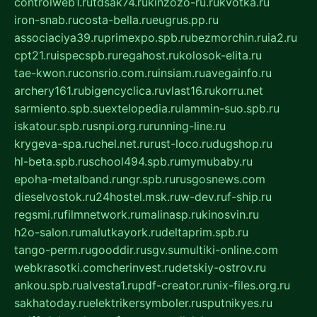
controlweb1.ru
tdsak74.ru
kinzozo-ru.ru
kvotka.ru
iron-snab.ru
costa-bella.ru
eugrus.pp.ru
associaciya39.ru
primexpo.spb.ru
bezmorchin.ru
ia2.ru
cpt21.ru
ispecspb.ru
regahost.ru
kolosok-elita.ru
tae-kwon.ru
consrio.com.ru
insiam.ru
avegainfo.ru
archery161.ru
bigencyclica.ru
vlast16.ru
korru.net
sarmiento.spb.su
extelopedia.ru
lammin-suo.spb.ru
iskatour.spb.ru
snpi.org.ru
running-line.ru
krygeva-spa.ru
chel.net.ru
rust-loco.ru
dugshop.ru
hl-beta.spb.ru
school494.spb.ru
mymubaby.ru
epoha-metalband.ru
ngr.spb.ru
rusgosnews.com
dieselvostok.ru
24hostel.msk.ru
w-dev.ru
f-ship.ru
regsmi.ru
filmnetwork.ru
malinasp.ru
kinosvin.ru
h2o-salon.ru
malutkayork.ru
deltaprim.spb.ru
tango-perm.ru
gooddir.ru
sgv.su
multiki-online.com
webkrasotki.com
cherinvest.ru
detskiy-ostrov.ru
ankou.spb.ru
alvesta1.ru
pdf-creator.ru
nix-files.org.ru
sakhatoday.ru
elektrikersymboler.ru
sputnikyes.ru