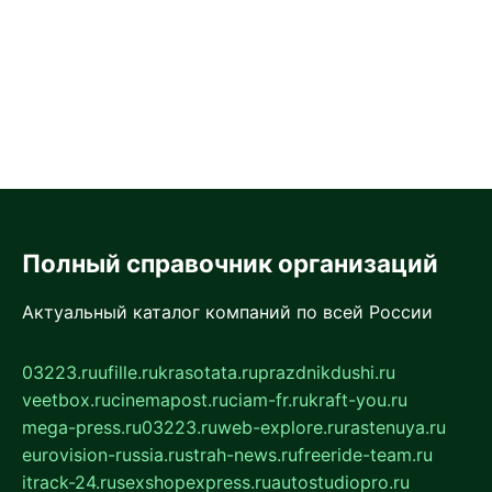
Полный справочник организаций
Актуальный каталог компаний по всей России
03223.ru
ufille.ru
krasotata.ru
prazdnikdushi.ru
veetbox.ru
cinemapost.ru
ciam-fr.ru
kraft-you.ru
mega-press.ru
03223.ru
web-explore.ru
rastenuya.ru
eurovision-russia.ru
strah-news.ru
freeride-team.ru
itrack-24.ru
sexshopexpress.ru
autostudiopro.ru