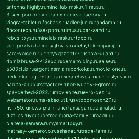
antenna-highly.ru
mine-lab-msk.ru
1-mus.ru
3-sex-porn.ru
ban-damn.ru
purse-factory.ru
viagra-tablet.ru
fasbags.ru
adler-jun.ru
bandamn.ru
fincontech.ru
3sexporn.ru
1mus.ru
darksand.ru
rebus-toys.ru
minelab-msk.ru
rtdco.ru
seo-prodvizhenie-sajtov-stroitelnyh-kompanij.ru
card-voice.ru
rulonnyygazon177.ru
snow-guard.ru
domizbrusa-9x12spb.ru
demaholding.ru
aalse.ru
a380club.ru
argentinamia.ru
perkoka.ru
movie-one.ru
perk-oka.ru
g-octopus.ru
sibarchives.ru
andreislyusar.ru
naruto-x.ru
pursefactory.ru
tor-lyubov-i-grom.ru
spayderhed-2022.ru
movieone.ru
evro-dez.ru
webamator.ru
ma-absolut1.ru
avtopomosch27.ru
nv-750.ru
news-plain.ru
nertansaga.ru
delanalad.ru
dizfiles.ru
youtubefree.ru
aria-family.ru
roadli.ru
planeta-samara.ru
mysmartbuy.ru
matrasy-kemerovo.ru
ashanet.ru
trade-farm.ru
dotcustoms.ru
domizbrusa9x12spb.ru
autodamp.ru