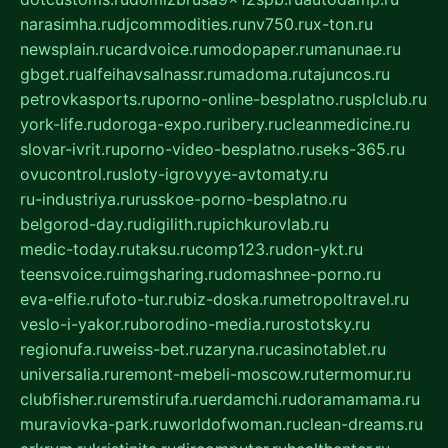
narasimha.ru
djcommodities.ru
nv750.ru
x-ton.ru
newsplain.ru
cardvoice.ru
modopaper.ru
manunae.ru
gbget.ru
alfeihavsalnassr.ru
madoma.ru
tajuncos.ru
petrovkasports.ru
porno-online-besplatno.ru
splclub.ru
york-life.ru
doroga-expo.ru
ribery.ru
cleanmedicine.ru
slovar-ivrit.ru
porno-video-besplatno.ru
seks-365.ru
ovucontrol.ru
sloty-igrovyye-avtomaty.ru
ru-industriya.ru
russkoe-porno-besplatno.ru
belgorod-day.ru
digilith.ru
pichkurovlab.ru
medic-today.ru
taksu.ru
comp123.ru
don-ykt.ru
teensvoice.ru
imgsharing.ru
domashnee-porno.ru
eva-elfie.ru
foto-tur.ru
biz-doska.ru
metropoltravel.ru
veslo-i-yakor.ru
borodino-media.ru
rostotsky.ru
regionufa.ru
weiss-bet.ru
zaryna.ru
casinotablet.ru
universalia.ru
remont-mebeli-moscow.ru
termomur.ru
clubfisher.ru
remstirufa.ru
erdamchi.ru
doramamama.ru
muraviovka-park.ru
worldofwoman.ru
clean-dreams.ru