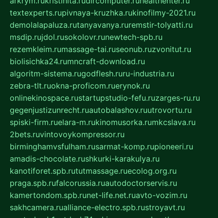
arkrym.ru
kristinita.ru
dircomputer.ru
healthenter.ru
textexperts.ru
pivnaya-kruzhka.ru
kinofilmy-2021.ru
demolalapaluza.ru
tanyavanya.ru
remstir-tolyatti.ru
msdip.ru
jdol.ru
sokolovr.ru
newtech-spb.ru
rezemkleim.ru
massage-tai.ru
seonub.ru
zvonitut.ru
biolisichka24.ru
mncraft-download.ru
algoritm-sistema.ru
godflesh.ru
ru-industria.ru
zebra-tlt.ru
okna-proficom.ru
erynok.ru
onlinekinospace.ru
startupstudio-fefu.ru
zarges-ru.ru
gegenjustizunrecht.ru
autobalashov.ru
utrovortu.ru
spiski-firm.ru
elara-m.ru
kinomusorka.ru
mkcslava.ru
2bets.ru
vintovoykompressor.ru
birminghamvsfulham.ru
sarmat-komp.ru
pioneeri.ru
amadis-chocolate.ru
shkurki-karakulya.ru
kanotiforet.spb.ru
tutmassage.ru
ecolog.org.ru
praga.spb.ru
falcorussia.ru
autodoctorservis.ru
kamertondom.spb.ru
net-life.net.ru
avto-vozim.ru
sakhcamera.ru
alliance-electro.spb.ru
stroyavt.ru