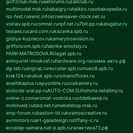
golf2club.msk.ru
aeforums.ru
zallclub.ru
multimodal.msk.ru
habaigry.ru
haikko.ru
sobakopedia.ru
isz-fest.ru
ewnc.info
screensaver-clock.net.ru
volnav.spb.ru
comnat.ru
npf.net.ru
7bit.pp.ru
kalugatur.ru
tesiaes.ru
card.com.ru
kazanka.spb.ru
gildiya-kuznecov.ru
kameryboavision.ru
griffoncom.spb.ru
fabrika-emotsiy.ru
PARK-MATROSOVA.RU
agat.spb.ru
avtoyurist-moskva1.ru
hardware.org.ru
схема-авто.рф
dg-lab.ru
angrup.ru
recruiter.spb.ru
music8.spb.ru
krsk124.ru
kubok.spb.ru
romanofforex.ru
analitikaplus.ru
spyonline.ru
zosikamery.ru
sloboda-ural.pp.ru
AUTO-COM.SU
hohota.net
alimy.ru
online-z.com
aromat-vostoka.ru
otdelkaexp.ru
mobilvest.ru
bbd.net.ru
mebelshop.msk.ru
smp-forum.ru
bastion-td.ru
kosmoscreative.ru
avrmotors.ru
art-galadesign.ru
tiffany-c.ru
ecostep-samara.ru
d-p.spb.ru
галактика73.рф