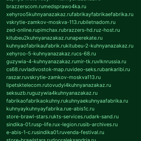
brazzerscom.ru
medsprawo4ka.ru
xehyroo5kuhnyanazakaz.ru
fabrikayfabrikaefabrika.ru
vskrytie-zamkov-moskva-113.ru
biletnadom.ru
zed-online.ru
pimchax.ru
brazzers-hd.ru
z-host.ru
kitubeu2kuhnyanazakaz.ru
naperekate.ru
kuhnyaofabrikaufabrik.ru
kitubeu-2-kuhnyanazakaz.ru
xehyroo-5-kuhnyanazakaz.ru
cs-68.ru
guzywia-4-kuhnyanazakaz.ru
mir-tk.ru
vlknrussia.ru
cs68.ru
vladivostok-map.ru
video-seks.ru
bankaribi.ru
raszar.ru
vskrytie-zamkov-moskva113.ru
lipetsktelecom.ru
tovudyi4kuhnyanazakaz.ru
seksuzb.ru
guzywia4kuhnyanazakaz.ru
fabrikaofabrikaokuhny.ru
kuhnyaekuhnyaafabrika.ru
kuhnyaykuhnyayfabrika.ru
e-abis1c.ru
store-brawl-stars.ru
kts-services.ru
dark-sand.ru
sindika-01.ru
sp-life.ru
x-legion.ru
sib-archives.ru
e-abis-1-c.ru
sindika01.ru
venda-festival.ru
store-brawlstars.ru
dooraleksandria.ru