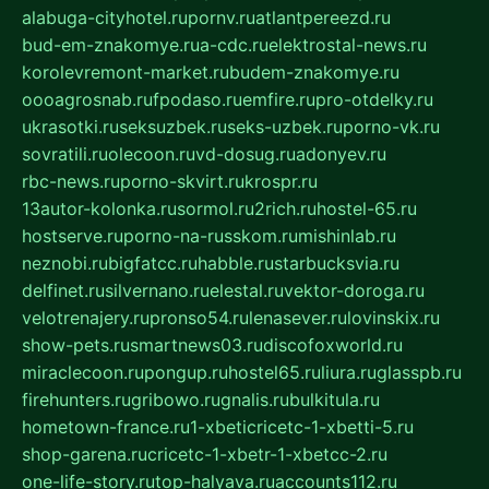
alabuga-cityhotel.ru
pornv.ru
atlantpereezd.ru
bud-em-znakomye.ru
a-cdc.ru
elektrostal-news.ru
korolevremont-market.ru
budem-znakomye.ru
oooagrosnab.ru
fpodaso.ru
emfire.ru
pro-otdelky.ru
ukrasotki.ru
seksuzbek.ru
seks-uzbek.ru
porno-vk.ru
sovratili.ru
olecoon.ru
vd-dosug.ru
adonyev.ru
rbc-news.ru
porno-skvirt.ru
krospr.ru
13autor-kolonka.ru
sormol.ru
2rich.ru
hostel-65.ru
hostserve.ru
porno-na-russkom.ru
mishinlab.ru
neznobi.ru
bigfatcc.ru
habble.ru
starbucksvia.ru
delfinet.ru
silvernano.ru
elestal.ru
vektor-doroga.ru
velotrenajery.ru
pronso54.ru
lenasever.ru
lovinskix.ru
show-pets.ru
smartnews03.ru
discofoxworld.ru
miraclecoon.ru
pongup.ru
hostel65.ru
liura.ru
glasspb.ru
firehunters.ru
gribowo.ru
gnalis.ru
bulkitula.ru
hometown-france.ru
1-xbeticricetc-1-xbetti-5.ru
shop-garena.ru
cricetc-1-xbetr-1-xbetcc-2.ru
one-life-story.ru
top-halyava.ru
accounts112.ru