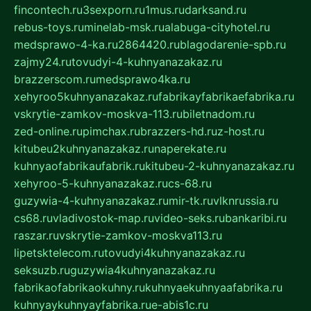
fincontech.ru
3sexporn.ru
1mus.ru
darksand.ru
rebus-toys.ru
minelab-msk.ru
alabuga-cityhotel.ru
medsprawo-4-ka.ru
2864420.ru
blagodarenie-spb.ru
zajmy24.ru
tovudyi-4-kuhnyanazakaz.ru
brazzerscom.ru
medsprawo4ka.ru
xehyroo5kuhnyanazakaz.ru
fabrikayfabrikaefabrika.ru
vskrytie-zamkov-moskva-113.ru
biletnadom.ru
zed-online.ru
pimchax.ru
brazzers-hd.ru
z-host.ru
kitubeu2kuhnyanazakaz.ru
naperekate.ru
kuhnyaofabrikaufabrik.ru
kitubeu-2-kuhnyanazakaz.ru
xehyroo-5-kuhnyanazakaz.ru
cs-68.ru
guzywia-4-kuhnyanazakaz.ru
mir-tk.ru
vlknrussia.ru
cs68.ru
vladivostok-map.ru
video-seks.ru
bankaribi.ru
raszar.ru
vskrytie-zamkov-moskva113.ru
lipetsktelecom.ru
tovudyi4kuhnyanazakaz.ru
seksuzb.ru
guzywia4kuhnyanazakaz.ru
fabrikaofabrikaokuhny.ru
kuhnyaekuhnyaafabrika.ru
kuhnyaykuhnyayfabrika.ru
e-abis1c.ru