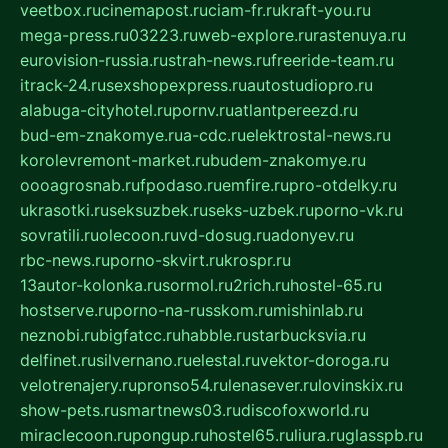
veetbox.ru
cinemapost.ru
ciam-fr.ru
kraft-you.ru
mega-press.ru
03223.ru
web-explore.ru
rastenuya.ru
eurovision-russia.ru
strah-news.ru
freeride-team.ru
itrack-24.ru
sexshopexpress.ru
autostudiopro.ru
alabuga-cityhotel.ru
pornv.ru
atlantpereezd.ru
bud-em-znakomye.ru
a-cdc.ru
elektrostal-news.ru
korolevremont-market.ru
budem-znakomye.ru
oooagrosnab.ru
fpodaso.ru
emfire.ru
pro-otdelky.ru
ukrasotki.ru
seksuzbek.ru
seks-uzbek.ru
porno-vk.ru
sovratili.ru
olecoon.ru
vd-dosug.ru
adonyev.ru
rbc-news.ru
porno-skvirt.ru
krospr.ru
13autor-kolonka.ru
sormol.ru
2rich.ru
hostel-65.ru
hostserve.ru
porno-na-russkom.ru
mishinlab.ru
neznobi.ru
bigfatcc.ru
habble.ru
starbucksvia.ru
delfinet.ru
silvernano.ru
elestal.ru
vektor-doroga.ru
velotrenajery.ru
pronso54.ru
lenasever.ru
lovinskix.ru
show-pets.ru
smartnews03.ru
discofoxworld.ru
miraclecoon.ru
pongup.ru
hostel65.ru
liura.ru
glasspb.ru