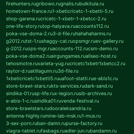
firehunters.ru
gribowo.ru
gnalis.ru
bulkitula.ru
hometown-france.ru
1-xbeticricetc-1-xbetti-5.ru
shop-garena.ru
cricetc-1-xbetr-1-xbetcc-2.ru
one-life-story.ru
top-halyava.ru
accounts112.ru
poka-vse-doma-2.ru
3-d-file.ru
hahahaharms.ru
g2012.ru
tst-1.ru
shaggy-cat.ru
opsmgr.ru
ev-gallery.ru
g-2012.ru
ops-mgr.ru
accounts-112.ru
csm-demo.ru
poka-vse-doma2.ru
airgungames.ru
allseo-host.ru
tehosmotre.ru
varieta-yug.ru
cricetc1xbetr1xbetcc2.ru
raytor-d.ru
atillagunn.ru
3d-file.ru
1xbeticricetc1xbetti5.ru
uafoot-statti.ru
e-abis1c.ru
store-brawl-stars.ru
kts-services.ru
dark-sand.ru
sindika-01.ru
sp-life.ru
x-legion.ru
sib-archives.ru
e-abis-1-c.ru
sindika01.ru
venda-festival.ru
store-brawlstars.ru
dooraleksandria.ru
antenna-highly.ru
mine-lab-msk.ru
1-mus.ru
3-sex-porn.ru
ban-damn.ru
purse-factory.ru
viagra-tablet.ru
fasbags.ru
adler-jun.ru
bandamn.ru