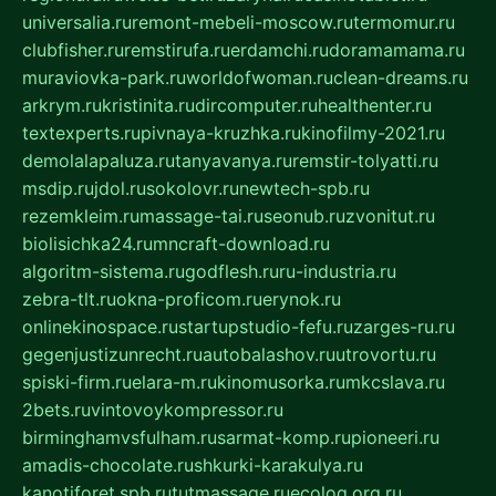
universalia.ru
remont-mebeli-moscow.ru
termomur.ru
clubfisher.ru
remstirufa.ru
erdamchi.ru
doramamama.ru
muraviovka-park.ru
worldofwoman.ru
clean-dreams.ru
arkrym.ru
kristinita.ru
dircomputer.ru
healthenter.ru
textexperts.ru
pivnaya-kruzhka.ru
kinofilmy-2021.ru
demolalapaluza.ru
tanyavanya.ru
remstir-tolyatti.ru
msdip.ru
jdol.ru
sokolovr.ru
newtech-spb.ru
rezemkleim.ru
massage-tai.ru
seonub.ru
zvonitut.ru
biolisichka24.ru
mncraft-download.ru
algoritm-sistema.ru
godflesh.ru
ru-industria.ru
zebra-tlt.ru
okna-proficom.ru
erynok.ru
onlinekinospace.ru
startupstudio-fefu.ru
zarges-ru.ru
gegenjustizunrecht.ru
autobalashov.ru
utrovortu.ru
spiski-firm.ru
elara-m.ru
kinomusorka.ru
mkcslava.ru
2bets.ru
vintovoykompressor.ru
birminghamvsfulham.ru
sarmat-komp.ru
pioneeri.ru
amadis-chocolate.ru
shkurki-karakulya.ru
kanotiforet.spb.ru
tutmassage.ru
ecolog.org.ru