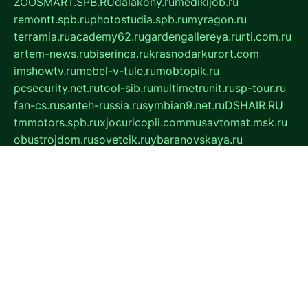
ZOOSMART.SPB.RU
dalakony.ru
medikijob.ru
remontt.spb.ru
photostudia.spb.ru
myragon.ru
terramia.ru
academy62.ru
gardengallereya.ru
rti.com.ru
artem-news.ru
biserinca.ru
krasnodarkurort.com
imshowtv.ru
mebel-v-tule.ru
mobtopik.ru
pcsecurity.net.ru
tool-sib.ru
multimetrunit.ru
sp-tour.ru
fan-cs.ru
santeh-russia.ru
symbian9.net.ru
DSHAIR.RU
tmmotors.spb.ru
xjocuricopii.com
musavtomat.msk.ru
obustrojdom.ru
sovetcik.ru
ybaranovskaya.ru
ppknews.ru
cult-alshei.ru
JAPANRUSSIA.RU
proekciyamebel.ru
imper-finans.ru
rim.org.ru
glamourai.ru
brassminus.ru
zabor-pro.ru
ftn.pp.ru
dorogoe58.ru
laimengpacker.ru
kuzova-zapchasti.ru
sageerp.ru
taxodrom.ru
dsrazvitie.ru
hardcity.net.ru
ratinghomegames.ru
topservice25.ru
gubernyan.ru
gtglasslined.ru
ii4.ru
tssport.spb.ru
andorra24.com
blackwallstreet.ru
oboimos.ru
optim-doors.com.ru
ikuch.ru
nycr.org.ru
npa21.ru
vremya-ch.spb.ru