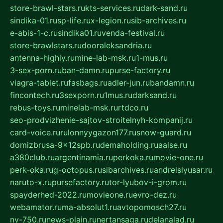
store-brawl-stars.ru
kts-services.ru
dark-sand.ru
sindika-01.ru
sp-life.ru
x-legion.ru
sib-archives.ru
e-abis-1-c.ru
sindika01.ru
venda-festival.ru
store-brawlstars.ru
dooraleksandria.ru
antenna-highly.ru
mine-lab-msk.ru
1-mus.ru
3-sex-porn.ru
ban-damn.ru
purse-factory.ru
viagra-tablet.ru
fasbags.ru
adler-jun.ru
bandamn.ru
fincontech.ru
3sexporn.ru
1mus.ru
darksand.ru
rebus-toys.ru
minelab-msk.ru
rtdco.ru
seo-prodvizhenie-sajtov-stroitelnyh-kompanij.ru
card-voice.ru
rulonnyygazon177.ru
snow-guard.ru
domizbrusa-9x12spb.ru
demaholding.ru
aalse.ru
a380club.ru
argentinamia.ru
perkoka.ru
movie-one.ru
perk-oka.ru
g-octopus.ru
sibarchives.ru
andreislyusar.ru
naruto-x.ru
pursefactory.ru
tor-lyubov-i-grom.ru
spayderhed-2022.ru
movieone.ru
evro-dez.ru
webamator.ru
ma-absolut1.ru
avtopomosch27.ru
nv-750.ru
news-plain.ru
nertansaga.ru
delanalad.ru