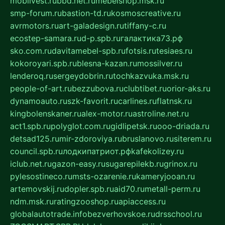
mobilvest.ru
bbd.net.ru
mebelshop.msk.ru
smp-forum.ru
bastion-td.ru
kosmoscreative.ru
avrmotors.ru
art-galadesign.ru
tiffany-c.ru
ecostep-samara.ru
d-p.spb.ru
галактика73.рф
sko.com.ru
davitamebel-spb.ru
fotsis.ru
tesiaes.ru
kokoroyari.spb.ru
blesna-kazan.ru
mossilver.ru
lenderoq.ru
sergeydobrin.ru
tochkazvuka.msk.ru
people-of-art.ru
bezzubova.ru
clubtibet.ru
orior-aks.ru
dynamoauto.ru
szk-favorit.ru
carlines.ru
flatnsk.ru
kingbolenskaner.ru
alex-motor.ru
astroline.net.ru
act1.spb.ru
polyglot.com.ru
gidlipetsk.ru
ooo-driada.ru
detsad125.ru
mir-zdoroviya.ru
bruslanovo.ru
siterem.ru
council.spb.ru
лодкипатриот.рф
kafekolizey.ru
iclub.net.ru
gazon-easy.ru
sugarepilekb.ru
grinox.ru
pylesostineco.ru
msts-ozarenie.ru
kameryjooan.ru
artemovskij.ru
dopler.spb.ru
aid70.ru
metall-perm.ru
ndm.msk.ru
ratingzooshop.ru
apiaccess.ru
globalautotrade.info
bezverhovskoe.ru
drsschool.ru