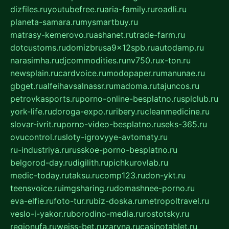
dizfiles.ru
youtubefree.ru
aria-family.ru
roadli.ru
planeta-samara.ru
mysmartbuy.ru
matrasy-kemerovo.ru
ashanet.ru
trade-farm.ru
dotcustoms.ru
domizbrusa9x12spb.ru
autodamp.ru
narasimha.ru
djcommodities.ru
nv750.ru
x-ton.ru
newsplain.ru
cardvoice.ru
modopaper.ru
manunae.ru
gbget.ru
alfeihavsalnassr.ru
madoma.ru
tajuncos.ru
petrovkasports.ru
porno-online-besplatno.ru
splclub.ru
york-life.ru
doroga-expo.ru
ribery.ru
cleanmedicine.ru
slovar-ivrit.ru
porno-video-besplatno.ru
seks-365.ru
ovucontrol.ru
sloty-igrovyye-avtomaty.ru
ru-industriya.ru
russkoe-porno-besplatno.ru
belgorod-day.ru
digilith.ru
pichkurovlab.ru
medic-today.ru
taksu.ru
comp123.ru
don-ykt.ru
teensvoice.ru
imgsharing.ru
domashnee-porno.ru
eva-elfie.ru
foto-tur.ru
biz-doska.ru
metropoltravel.ru
veslo-i-yakor.ru
borodino-media.ru
rostotsky.ru
regionufa.ru
weiss-bet.ru
zaryna.ru
casinotablet.ru