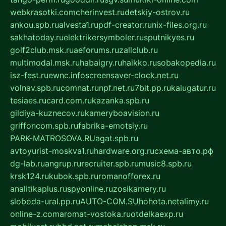
webkrasotki.com
cherinvest.ru
detskiy-ostrov.ru
ankou.spb.ru
alvesta1.ru
pdf-creator.ru
nix-files.org.ru
sakhatoday.ru
elektrikersymboler.ru
sputnikyes.ru
golf2club.msk.ru
aeforums.ru
zallclub.ru
multimodal.msk.ru
habaigry.ru
haikko.ru
sobakopedia.ru
isz-fest.ru
ewnc.info
screensaver-clock.net.ru
volnav.spb.ru
comnat.ru
npf.net.ru
7bit.pp.ru
kalugatur.ru
tesiaes.ru
card.com.ru
kazanka.spb.ru
gildiya-kuznecov.ru
kameryboavision.ru
griffoncom.spb.ru
fabrika-emotsiy.ru
PARK-MATROSOVA.RU
agat.spb.ru
avtoyurist-moskva1.ru
hardware.org.ru
схема-авто.рф
dg-lab.ru
angrup.ru
recruiter.spb.ru
music8.spb.ru
krsk124.ru
kubok.spb.ru
romanofforex.ru
analitikaplus.ru
spyonline.ru
zosikamery.ru
sloboda-ural.pp.ru
AUTO-COM.SU
hohota.net
alimy.ru
online-z.com
aromat-vostoka.ru
otdelkaexp.ru