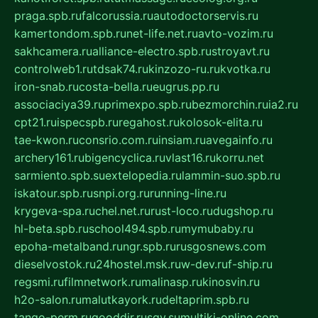
praga.spb.ru
falcorussia.ru
autodoctorservis.ru
kamertondom.spb.ru
net-life.net.ru
avto-vozim.ru
sakhcamera.ru
alliance-electro.spb.ru
stroyavt.ru
controlweb1.ru
tdsak74.ru
kinzozo-ru.ru
kvotka.ru
iron-snab.ru
costa-bella.ru
eugrus.pp.ru
associaciya39.ru
primexpo.spb.ru
bezmorchin.ru
ia2.ru
cpt21.ru
ispecspb.ru
regahost.ru
kolosok-elita.ru
tae-kwon.ru
consrio.com.ru
insiam.ru
avegainfo.ru
archery161.ru
bigencyclica.ru
vlast16.ru
korru.net
sarmiento.spb.su
extelopedia.ru
lammin-suo.spb.ru
iskatour.spb.ru
snpi.org.ru
running-line.ru
krygeva-spa.ru
chel.net.ru
rust-loco.ru
dugshop.ru
hl-beta.spb.ru
school494.spb.ru
mymubaby.ru
epoha-metalband.ru
ngr.spb.ru
rusgosnews.com
dieselvostok.ru
24hostel.msk.ru
w-dev.ru
f-ship.ru
regsmi.ru
filmnetwork.ru
malinasp.ru
kinosvin.ru
h2o-salon.ru
malutkayork.ru
deltaprim.spb.ru
tango-perm.ru
gooddir.ru
sgv.su
multiki-online.com